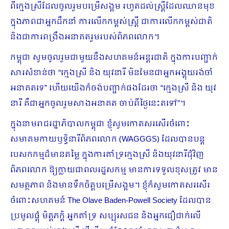
ពីក្មេងស្រីដែលចូលរួមបម្រើសង្គម រហូតដល់ស្ត្រីដែលឈានមុខ
ក្នុងភាពជាអ្នកដឹកនាំ ការលើកកម្ពស់ស្ត្រី ជាការលើកកម្ពស់ជាតិ
និងជាការពង្រឹងអនាគតរួមរបស់ពិភពលោក។
កម្ពុជា សូមចូលរួមជាមួយនឹងសហគមន៍អន្តរជាតិ ក្នុងការបញ្ជាក់
សារសំខាន់ថា “ក្មេងស្រី និង យុវនារី មិនមែនជាអ្នកអង្គុយរង់ចាំ
អនាគតទេ” ហើយយើងក៏ចង់បញ្ជាក់ផងដែរថា “ក្មេងស្រី និង យុវ
នារី គឺជាអ្នកចូលរួមសាងអនាគត ចាប់ពីថ្ងៃនេះតទៅ”។
ក្នុងនាមរាជរដ្ឋាភិបាលកម្ពុជា ខ្ញុំសូមកោតសរសើរចំពោះ
សមាគមកាយឫទ្ធិនារីពិភពលោក (WAGGGS) ដែលបានបន្ត
បេសកកម្មដ៏មានតម្លៃ ក្នុងការគាំទ្រក្មេងស្រី និងយុវនារីជុំវិញ
ពិភពលោក ឱ្យក្លាយជាពលរដ្ឋសកម្ម មានការទទួលខុសត្រូវ មាន
សមត្ថភាព និងមានទឹកចិត្តបម្រើសង្គម។ ខ្ញុំក៏សូមកោតសរសើរ
ចំពោះសហគមន៍ The Olave Baden-Powell Society ដែលបាន
ប្រមូលផ្តុំ មិត្តភក្តិ អ្នកគាំទ្រ សប្បុរសជន និងអ្នកជឿជាក់លើ