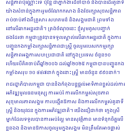
សន្តិភាពប៉ុណ្ណោះទេ ប៉ុន្តែ ជាភ្នាក់ងារដ៏ចាំបាច់ និងបានដើរតួនាទី
យ៉ាងសំខាន់ក្នុងការរួមចំណែកកសាង និងថែរក្សាសុខសន្តិភាព
រាប់ចាប់តាំងពីគ្រួសារ សហគមន៍ និងសង្គមជាតិ ព្រមទាំង
នៅលើឆាកអន្តរជាតិ។ ត្រង់ចំណុចនេះ ខ្ញុំសូមគូសបញ្ជាក់
ផងដែរថា កម្ពុជាត្រូវបានទទួលស្គាល់លើឆាកអន្តរជាតិ ក្នុងការ
បញ្ជូនកងកម្លាំងរក្សាសន្តិភាពជាស្រ្តី ចូលរួមបេសកកម្មរក្សា
សន្តិភាពអង្គការសហប្រជាជាតិ នៅក្នុងប្រទេស ចំនួន១០
ហើយបើគិតចាប់ពីឆ្នាំ២០០៦ ដល់ឆ្នាំ២០២៥ កម្ពុជាបានបញ្ជូនកង
កម្លាំងសរុប ១០ ៤៤៧នាក់ ក្នុងនោះស្ត្រី មានចំនួន ៩៩០នាក់។
រាជរដ្ឋាភិបាលកម្ពុជា បាននិងកំពុងបន្តផ្តល់អាទិភាពខ្ពស់ដល់ការ
អភិវឌ្ឍមូលធនមនុស្ស ការអប់រំ ការលើកកម្ពស់សុខភាព
សុខុមាលភាពសង្គម ការបង្កើតឱកាស និងការលើកកម្ពស់តួនាទី
ស្ត្រី និងយុវជន ក្នុងការអភិវឌ្ឍជាតិ។ យើងជឿជាក់ថា ក្មេងស្រី
ម្នាក់ដែលទទួលបានការអប់រំល្អ មានសុវត្ថិភាព មានទំនុកចិត្តលើ
ខ្លួនឯង និងមានឱកាសចូលរួមក្នុងសង្គម មិនត្រឹមតែអាចផ្លាស់