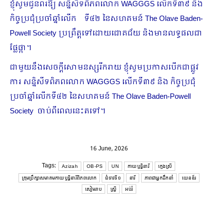
ខ្ញុំសូមជូនពរឱ្យ សន្និសីទពិភពលោក WAGGGS លើកទី៣៩ និង
កិច្ចប្រជុំប្រចាំឆ្នាំលើក ទី៤២ នៃសហគមន៍ The Olave Baden-
Powell Society ប្រព្រឹត្តទៅដោយជោគជ័យ និងមានលទ្ធផលជា
ផ្លែផ្កា។
ជាមួយនឹងសេចក្តីសោមនស្សរីករាយ ខ្ញុំសូមប្រកាសបើកជាផ្លូវ
ការ សន្និសីទពិភពលោក WAGGGS លើកទី៣៩ និង កិច្ចប្រជុំ
ប្រចាំឆ្នាំលើកទី៤២ នៃសហគមន៍ The Olave Baden-Powell
Society ចាប់ពីពេលនេះតទៅ។
16 June, 2026
Tags:
Azizah
OB-PS
UN
កាយឫទ្ធិនារី
ក្មេងស្រី
ក្រុមប្រឹក្សាសមាគមកាយឫទ្ធិនារីពិភពលោក
ជំទាវទី១
នារី
ភាពជាអ្នកដឹកនាំ
យេនឌ័រ
សៀមរាប
ស្ដ្រី
អប់រំ