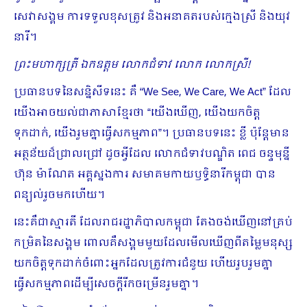
សេវាសង្គម ការទទួលខុសត្រូវ និងអនាគតរបស់ក្មេងស្រី និងយុវ
នារី។
ព្រះមហាក្សត្រី ឯកឧត្តម លោកជំទាវ លោក លោកស្រី
!
ប្រធានបទនៃសន្និសីទនេះ គឺ “We See, We Care, We Act” ដែល
យើងអាចយល់ជាភាសាខ្មែរថា “យើងឃើញ, យើងយកចិត្ត
ទុកដាក់, យើងរួមគ្នាធ្វើសកម្មភាព”។ ប្រធានបទនេះ ខ្លី ប៉ុន្តែមាន
អត្ថន័យដ៏ជ្រាលជ្រៅ ដូចអ្វីដែល លោកជំទាវបណ្ឌិត ពេជ ចន្ទមុន្នី
ហ៊ុន ម៉ាណែត អគ្គស្នងការ សមាគមកាយឫទ្ធិនារីកម្ពុជា បាន
ពន្យល់រួចមកហើយ។
នេះគឺជាស្មារតី ដែលរាជរដ្ឋាភិបាលកម្ពុជា តែងចង់ឃើញនៅគ្រប់
កម្រិតនៃសង្គម ពោលគឺសង្គមមួយដែលមើលឃើញពីតម្លៃមនុស្ស
យកចិត្តទុកដាក់ចំពោះអ្នកដែលត្រូវការជំនួយ ហើយរួបរួមគ្នា
ធ្វើសកម្មភាពដើម្បីសេចក្តីរីកចម្រើនរួមគ្នា។