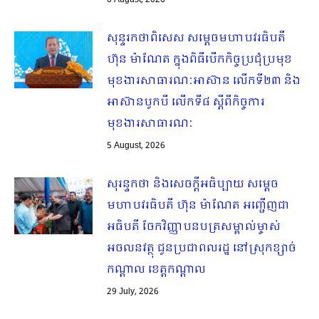
6 August, 2026
សុន្ទរកថាពិសេស សម្ដេចមហាបវរធិបតី
ហ៊ុន ម៉ាណែត ក្នុងពិធីបើកកិច្ចប្រជុំប្រមុខ
មុខងារសាធារណៈអាស៊ាន លើកទី២៣ និង
អាស៊ានបូកបី លើកទី៨ ស្ដីពីកិច្ចការ
មុខងារសាធារណៈ
5 August, 2026
សុរន្ទកថា និងសេចក្ដីអធិប្បាយ សម្ដេច
មហាបវរធិបតី ហ៊ុន ម៉ាណែត អញ្ជើញជា
អធិបតី ចែកវិញ្ញាបនបត្រសម្គាល់ម្ចាស់
អចលនវត្ថុ ជូនប្រជាពលរដ្ឋ នៅស្រុកខ្សាច់
កណ្តាល ខេត្តកណ្តាល
29 July, 2026