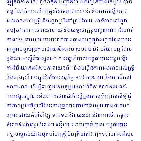
ឆ្លៀតឱកាសនេះ ខ្ញុំចង់គូសបញ្ជាក់ថា រាជរដ្ឋាភិបាលកម្ពុជា បាន
បន្តកំណត់ការលើកកម្ពស់សមភាពយេនឌ័រ និងការបង្កើនភាព
អង់អាចរបស់ស្ត្រី និងក្មេងស្រីនៅគ្រប់វិស័យ អាទិភាពនៅក្នុង
របៀបវារៈគោលនយោបាយ និងយុទ្ធសាស្ត្របញ្ចកោណ ដំណាក់
កាលទី១ តាមរយៈការពង្រឹងភាពជាពលរដ្ឋក្នុងសង្គមដែលមាន
អារ្យធម៌ខ្ពស់ប្រកបដោយសីលធម៌ សមធម៌ និងបរិយាបន្ន ដែល
ក្នុងនោះ«ស្រ្តីគឺជាស្នូល»។ រាជរដ្ឋាភិបាលកម្ពុជាបានបន្តបង្កើន
ការវិនិយោគលើសមភាពយេនឌ័រ និងបង្កើនភាពអង់អាចដល់ស្រ្តី
និងក្មេងស្រី នៅក្នុងវិស័យសេដ្ឋកិច្ច អប់រំ សុខភាព និងការដឹកនាំ
សាធារណៈ ដើម្បីទាញយកអត្ថប្រយោជន៍ពីភាគលាភយេនឌ័រ
ការបង្កលក្ខណៈអំណោយផលដល់ស្ត្រីក្នុងការប្រើប្រាស់សិទ្ធិធ្វើ
ការសម្រេចចិត្តលើផែនការគ្រួសារ ការកាត់បន្ថយភាពងាយរង
គ្រោះដោយអំពើហិង្សាទាក់ទងនឹងយេនឌ័រ និងការលើកកម្ពស់
ទំនាក់ទំនងអន្តរជំនាន់។ ទន្ទឹមនេះ រាជរដ្ឋាភិបាល កម្ពុជាបាន
ទទួលស្គាល់យ៉ាងមុតមាំថាស្ត្រីមិនត្រឹមតែជាអ្នកទទួលផលពីសុខ