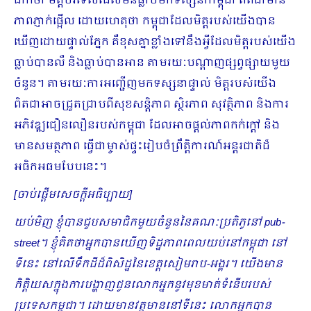
ជាក់ថា មិត្តបរទេសដែលមិនធ្លាប់មកទស្សនាកម្ពុជា ពិតជាមាន
ភាពភ្ញាក់ផ្អើល ដោយហេតុថា កម្ពុជាដែលមិត្តរបស់យើងបាន
ឃើញដោយផ្ទាល់ភ្នែក គឺខុសគ្នាខ្លាំងទៅនឹងអ្វីដែលមិត្តរបស់យើង
ធ្លាប់បានលឺ និងធ្លាប់បានអាន តាមរយៈបណ្តាញផ្សព្វផ្សាយមួយ
ចំនួន។ តាមរយៈការអញ្ជើញមកទស្សនាផ្ទាល់ មិត្តរបស់យើង
ពិតជាអាចជ្រួតជ្រាបពីសុខសន្តិភាព ស្ថិរភាព សុវត្ថិភាព និងការ
អភិវឌ្ឍជឿនលឿនរបស់កម្ពុជា ដែលអាចផ្តល់ភាពកក់ក្តៅ និង
មានសមត្ថភាព ធ្វើជាម្ចាស់ផ្ទះរៀបចំព្រឹត្តិការណ៍អន្តរជាតិដ៏
អធិកអធមបែបនេះ។
[ចាប់ផ្ដើមសេចក្ដីអធិប្បាយ]
យប់មិញ ខ្ញុំបានជួបសមាជិកមួយចំនួននៃគណៈប្រតិភូនៅ
pub-
street។ ខ្ញុំគិតថាអ្នកបានឃើញទិដ្ឋភាពពេលយប់នៅកម្ពុជា នៅ
ទីនេះ នៅលើទឹកដីដ៏ពិសិដ្ឋនៃខេត្តសៀមរាប-អង្គរ។ យើងមាន
កិត្តិយសក្នុងការបង្ហាញជូនលោកអ្នកនូវមុខមាត់ទំនើបរបស់
ប្រទេសកម្ពុជា។ ដោយមានវត្តមាននៅទីនេះ លោកអ្នកបាន