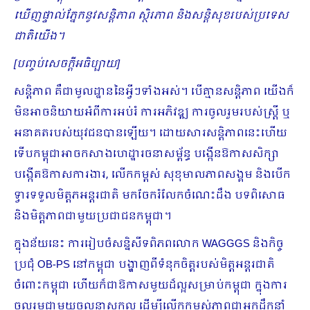
ឃើញផ្ទាល់ភ្នែកនូវសន្តិភាព ស្ថិរភាព និងសន្តិសុខរបស់ប្រទេស
ជាតិយើង។
[បញ្ចប់សេចក្ដីអធិប្បាយ]
សន្តិភាព គឺជាមូលដ្ឋាននៃអ្វីៗទាំងអស់។ បើគ្មានសន្តិភាព យើងក៏
មិនអាចនិយាយអំពីការអប់រំ ការអភិវឌ្ឍ ការចូលរួមរបស់ស្ត្រី ឬ
អនាគតរបស់យុវជនបានឡើយ។ ដោយសារសន្តិភាពនេះហើយ
ទើបកម្ពុជាអាចកសាងហេដ្ឋារចនាសម្ព័ន្ធ បង្កើនឱកាសសិក្សា
បង្កើតឱកាសការងារ, លើកកម្ពស់ សុខុមាលភាពសង្គម និងបើក
ទ្វារទទួលមិត្តភអន្តរជាតិ មកចែករំលែកចំណេះដឹង បទពិសោធ
និងមិត្តភាពជាមួយប្រជាជនកម្ពុជា។
ក្នុងន័យនេះ ការរៀបចំសន្និសីទពិភពលោក WAGGGS និងកិច្ច
ប្រជុំ OB-PS នៅកម្ពុជា បង្ហាញពីទំនុកចិត្តរបស់មិត្តអន្តរជាតិ
ចំពោះកម្ពុជា ហើយក៏ជាឱកាសមួយដ៏ល្អសម្រាប់កម្ពុជា ក្នុងការ
ចូលរួមជាមួយចលនាសកល ដើម្បីលើកកម្ពស់ភាពជាអ្នកដឹកនាំ