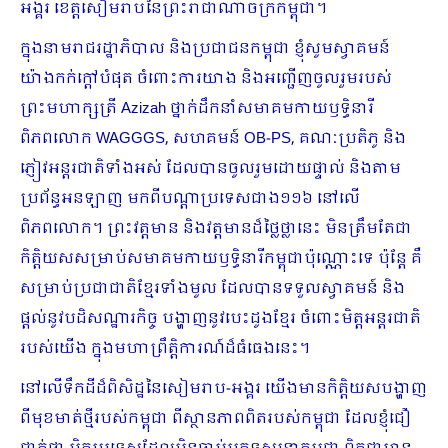
អង្គរ ខេត្តសៀមរាបនៃព្រះរាជាណាចក្រកម្ពុជា។
ក្នុងនាមរាជរដ្ឋាភិបាល និងប្រជាជនកម្ពុជា ខ្ញុំសូមស្វាគមន៍
យ៉ាងកក់ក្តៅបំផុត ចំពោះការយាង និងអញ្ជើញចូលរួមរបស់
ព្រះមហាក្សត្រី Azizah ថ្នាក់ដឹកនាំសមាគមកាយឫទ្ធិនារី
ពិភពលោក WAGGGS, សហគមន៍ OB-PS, គណៈប្រតិភូ និង
ភ្ញៀវអន្តរជាតិទាំងអស់ ដែលបានចូលរួមដោយផ្ទាល់ និងតាម
ប្រព័ន្ធអនឡាញ មកពីបណ្តាប្រទេសជាង១១៦ នៅលើ
ពិភពលោក។ ព្រះវត្តមាន និងវត្តមានដ៏ថ្លៃថ្លានេះ មិនត្រឹមតែជា
កិត្តិយសសម្រាប់សមាគមកាយឫទ្ធិនារីកម្ពុជាប៉ុណ្ណោះទេ ប៉ុន្តែ គឺ
សម្រាប់ប្រជាជាតិខ្មែរទាំងមូល ដែលបានទទួលស្វាគមន៍ និង
ផ្តល់នូវបដិសណ្ឋារកិច្ច បង្ហាញនូវបេះដូងខ្មែរ ចំពោះមិត្តអន្តរជាតិ
របស់យើង ក្នុងមហាព្រឹត្តិការណ៍ដ៏ធំធេងនេះ។
នៅលើទឹកដីដ៏ពិសិដ្ឋនៃសៀមរាប-អង្គរ យើងមានកិត្តិយសបង្ហាញ
ពីមុខមាត់ថ្មីរបស់កម្ពុជា ពីស្ថានភាពពិតរបស់កម្ពុជា ដែលខ្ញុំជឿ