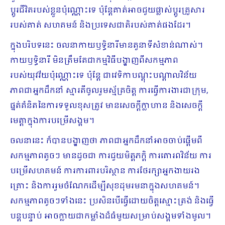
ប្តូរជីវិតរបស់ខ្លួនប៉ុណ្ណោះទេ ប៉ុន្តែគាត់អាចជួយផ្លាស់ប្តូរគ្រួសារ
របស់គាត់ សហគមន៍ និងប្រទេសជាតិរបស់គាត់ផងដែរ។
ក្នុងបរិបទនេះ ចលនាកាយឫទ្ធិនារីមានតួនាទីសំខាន់ណាស់។
កាយឫទ្ធិនារី មិនត្រឹមតែជាកម្មវិធីបង្ហាញពីសកម្មភាព
របស់យុវវ័យប៉ុណ្ណោះទេ ប៉ុន្តែ ជាវេទិកាបណ្តុះបណ្តាលវិន័យ
ភាពជាអ្នកដឹកនាំ ស្មារតីចូលរួមស្ម័គ្រចិត្ត ការធ្វើការងារជាក្រុម,
ផ្នត់គំនិតនៃការទទួលខុសត្រូវ មានសេចក្តីក្លាហាន និងសេចក្តី
មេត្តាក្នុងការបម្រើសង្គម។
ចលនានេះ ក៏បានបង្ហាញថា ភាពជាអ្នកដឹកនាំអាចចាប់ផ្តើមពី
សកម្មភាពតូចៗ មានដូចជា ការជួយមិត្តភក្តិ ការគោរពវិន័យ ការ
បម្រើសហគមន៍ ការការពារបរិស្ថាន ការថែរក្សាអ្នកងាយរង
គ្រោះ និងការរួមចំណែកដើម្បីសុខដុមរមនាក្នុងសហគមន៍។
សកម្មភាពតូចៗទាំងនេះ ប្រសិនបើធ្វើដោយចិត្តស្មោះត្រង់ និងធ្វើ
បន្តបន្ទាប់ អាចក្លាយជាកម្លាំងដ៏ធំមួយសម្រាប់សង្គមទាំងមូល។