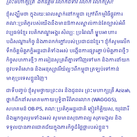
ព្រះមហាក្សត្រី ឯកឧត្តម លោកជំទាវ លោក លោកស្រី
!
ខ្ញុំសង្ឃឹមថា ក្នុងរយៈពេលស្នាក់នៅកម្ពុជា ក្រៅពីកម្មវិធីផ្លូវការ
គណៈប្រតិភូរបស់យើងនឹងមានឱកាសស្គាល់កាន់តែច្បាស់អំពី
វប្បធម៌ខ្មែរ បេតិកភណ្ឌអង្គរ សិល្បៈ ប្រពៃណី ម្ហូបអាហារ
បដិសណ្ឋារកិច្ច និងភាពកក់ក្តៅរបស់ប្រជាជនខ្មែរ។ ខ្ញុំក៏សូមលើក
ទឹកចិត្តមិត្តភក្តិអន្តរជាតិទាំងអស់ បង្កើនការផ្សារភ្ជាប់មិត្តភាពថ្មីៗ
កិច្ចសហការថ្មីៗ ការរៀនសូត្រពីគ្នាទៅវិញទៅមក និងការនាំយក
នូវបទពិសោធ និងអនុស្សាវរីយ៍ល្អៗពីកម្ពុជាត្រឡប់ទៅកាន់
មាតុប្រទេសខ្លួនវិញ។
ជាទីបញ្ចប់ ខ្ញុំសូមថ្វាយព្រះពរ និងជូនពរ ព្រះមហាក្សត្រី Azizah,
ថ្នាក់ដឹកនាំសមាគមកាយឫទ្ធិនារីពិភពលោក (WAGGGS),
សហគមន៍ OB-PS, គណៈប្រតិភូអន្តរជាតិ ភ្ញៀវកិត្តិយស, យុវនារី
និងអ្នកចូលរួមទាំងអស់ សូមមានសុខភាពល្អ សុភមង្គល និង
ទទួលបានភាពជោគជ័យក្នុងភារកិច្ចដ៏ថ្លៃថ្លារបស់ខ្លួន។