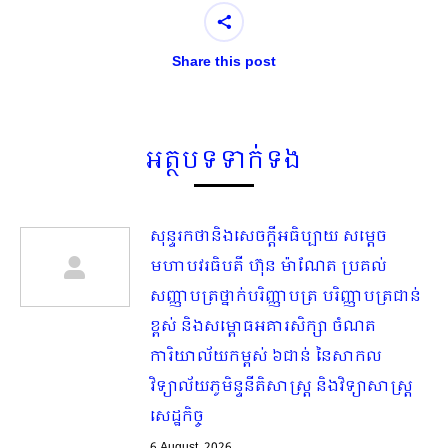
Share this post
អត្ថបទទាក់ទង
សុន្ទរកថានិងសេចក្ដីអធិប្បាយ សម្ដេច
មហាបវរធិបតី ហ៊ុន ម៉ាណែត ប្រគល់
សញ្ញាបត្រថ្នាក់បរិញ្ញាបត្រ បរិញ្ញាបត្រជាន់
ខ្ពស់ និងសម្ពោធអគារសិក្សា ចំណត
ការិយាល័យកម្ពស់ ៦ជាន់ នៃសាកល
វិទ្យាល័យភូមិន្ទនីតិសាស្ត្រ និងវិទ្យាសាស្ត្រ
សេដ្ឋកិច្ច