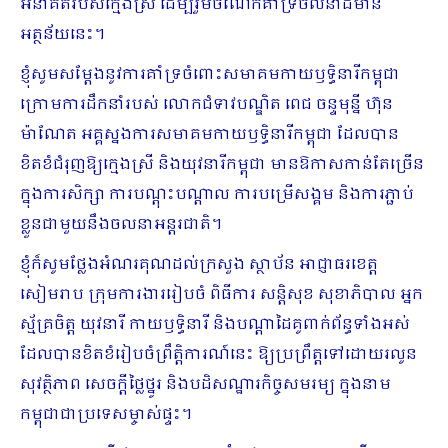
អនាគតរបស់ក្មេងស្រី ដើម្បីរួមចំណែកគាំទ្រចលនាដ៏មាន
អត្ថន័យនេះ។
ខ្ញុំសូមសម្តែងនូវការគាំទ្រចំពោះសមាគមកាយឫទ្ធិនារីកម្ពុជា
ក្រោមការដឹកនាំរបស់ លោកជំទាវបណ្ឌិត ពេជ ចន្ទមុន្នី ហ៊ុន
ម៉ាណែត អគ្គស្នងការសមាគមកាយឫទ្ធិនារីកម្ពុជា ដែលបាន
ខិតខំជំរុញឱ្យក្មេងស្រី និងយុវនារីកម្ពុជា មានឱកាសកាន់តែច្រើន
ក្នុងការសិក្សា ការបណ្តុះបណ្តាល ការបម្រើសង្គម និងការភ្ជាប់
ខ្លួនជាមួយនឹងចលនាអន្តរជាតិ។
ខ្ញុំក៏សូមថ្លែងអំណរគុណដល់ក្រសួង ស្ថាប័ន អាជ្ញាធរខេត្ត
សៀមរាប ក្រុមការងាររៀបចំ ពិធីការ សន្តិសុខ សុខាភិបាល អ្នក
ស្ម័គ្រចិត្ត យុវនារី កាយឫទ្ធិនារី និងបណ្តាដៃគូពាក់ព័ន្ធទាំងអស់
ដែលបានខិតខំរៀបចំព្រឹត្តិការណ៍នេះ ឱ្យប្រព្រឹត្តទៅដោយរលូន
សុវត្ថិភាព សេចក្តីថ្លៃថ្នូរ និងបដិសណ្ឋារកិច្ចសមរម្យ ក្នុងនាម
កម្ពុជាជាប្រទេសម្ចាស់ផ្ទះ។