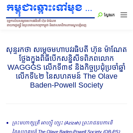
Search:
ស្វែងរក
សុន្ទរកថា សម្តេចមហាបវរធិបតី ហ៊ុន ម៉ាណែត
ថ្លែងក្នុងពិធីបើកសន្និសីទពិភពលោក
WAGGGS លើកទី៣៩ និងកិច្ចប្រជុំប្រចាំឆ្នាំ
លើកទី៤២ នៃសហគមន៍ The Olave
Baden-Powell Society
ព្រះមហាក្សត្រី អាហ្ស៊ី ហ្សះ (
Azizah) ព្រះរាជឧបការនី
នៃសហគមន៍ The Olave Baden-Powell Society (OB-PS)