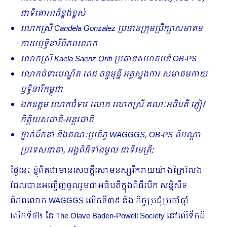
ជាទីគោរពដ៏ខ្ពង់ខ្ពស់
លោកស្រី
Candela Gonzalez ប្រធានក្រុមប្រឹក្សាសមាគម
កាយឫទ្ធិនារីពិភពលោក
លោកស្រី
Kaela Saenz Oriti ប្រធានសហគមន៍ OB-PS
លោកជំទាវបណ្ឌិត ពេជ ចន្ទមុន្នី អគ្គស្នងការ សមាគមកាយ
ឫទ្ធិនារីកម្ពុជា
ឯកឧត្តម លោកជំទាវ លោក លោកស្រី គណៈអធិបតី ភ្ញៀវ
កិត្តិយសជាតិ-អន្តរជាតិ
ថ្នាក់ដឹកនាំ និងគណៈប្រតិភូ
WAGGGS, OB-PS ពីបណ្តា
ប្រទេសនានា, អង្គពិធីទាំងមូល ជាទីមេត្រី;
ថ្ងៃនេះ ខ្ញុំពិតជាមានសេចក្តីសោមនស្សរីករាយយ៉ាងក្រៃលែង
ដែលបានអញ្ជើញចូលរួមជាអធិបតីក្នុងពិធីបើក សន្និសីទ
ពិភពលោក WAGGGS លើកទី៣៩ និង កិច្ចប្រជុំប្រចាំឆ្នាំ
លើកទី៤២ នៃ The Olave Baden-Powell Society នៅលើទឹកដី