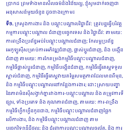
ប្រាកដ ព្រមទំាងមានសីលធម៌និងវិន័យល្អ, ខ្ញុំសូមដាក់ចេញជា
អនុសាសន៍មួយចំនួន ដូចខាងក្រោម៖
ទី១.
ក្រសួងការងារ និង បណ្តុះបណ្តាលវិជ្ជាជីវៈ ត្រូវបន្តធ្វើបរិវត្ត
កម្មការបណ្តុះបណ្តាល ជំនាញបច្ចេកទេស និង វិជ្ជាជីវៈ តាមរយៈ
ការពង្រឹងប្រព័ន្ធអប់រំបណ្តុះបណ្តាលជំនាញ; កែលម្អប្រព័ន្ធ
អេកូឡូស៊ីសម្រាប់ការអភិវឌ្ឍជំនាញ, ផ្លាស់ប្តូរជំនាញ, និង បង្កើន
ជំនាញ តាមរយៈ ការកែតម្រង់កម្មវិធីបណ្តុះបណ្តាលជំនាញ,
កម្មវិធីផ្លាស់ប្តូរជំនាញ, កម្មវិធីបង្កើនជំនាញ, កម្មវិធីធ្វើតេស្តទទួល
ស្គាល់ជំនាញ, កម្មវិធីធ្វើតេស្តវាយតម្លៃសមត្ថភាពដែលមានពីមុន,
និង កម្មវិធីបណ្តុះបណ្តាលនៅកន្លែងការងារ; ដោះស្រាយបញ្ហា
នៃភាពមិនស៊ីសង្វាក់គ្នារវាងការ-បណ្តុះបណ្តាល និង តម្រូវការទី
ផ្សារ, ទាំងប្រភេទ និង គុណភាពជំនាញ, តាមរយៈ ការ-ពង្រឹង
កម្មវិធីហ្វឹកហ្វឺនកូនជាង, កម្មវិធីបណ្តុះបណ្តាលជំនាញផ្អែក
លើការងារ, និង កម្មវិធីបណ្តុះបណ្តាលជំនាញ តាម
បច្ចេកវិទ្យាឌីជីថល; និង ជំរុញការបណ្តុះបណ្តាលចល័ត, និង ការ