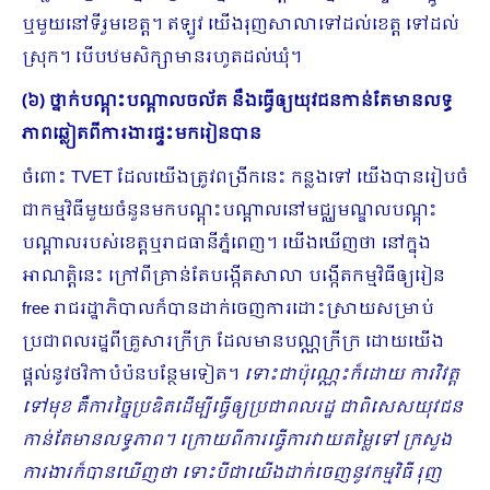
ឬមួយនៅទីរួមខេត្ត។ ឥឡូវ យើងរុញសាលាទៅដល់ខេត្ត ទៅដល់
ស្រុក។ បើបឋមសិក្សាមានរហូតដល់ឃុំ។
(៦) ថ្នាក់បណ្ដុះបណ្ដាលចល័ត នឹងធ្វើឲ្យយុវជនកាន់តែមានលទ្ធ
ភាពឆ្លៀតពីការងារផ្ទះមករៀនបាន
ចំពោះ TVET ដែលយើងត្រូវពង្រីកនេះ កន្លងទៅ យើងបានរៀបចំ
ជាកម្មវិធីមួយចំនួនមកបណ្ដុះបណ្ដាលនៅមជ្ឈមណ្ឌលបណ្ដុះ
បណ្ដាលរបស់ខេត្តឬរាជធានីភ្នំពេញ។ យើងឃើញថា នៅក្នុង
អាណត្តិនេះ ក្រៅពីគ្រាន់តែបង្កើតសាលា បង្កើតកម្មវិធីឲ្យរៀន
free រាជរដ្ឋាភិបាលក៏បានដាក់ចេញការដោះស្រាយសម្រាប់
ប្រជាពលរដ្ឋពីគ្រួសារក្រីក្រ ដែលមានបណ្ណក្រីក្រ ដោយយើង
ផ្ដល់នូវថវិកាបំប៉នបន្ថែមទៀត។
ទោះជាប៉ុណ្ណេះក៏ដោយ ការវិវត្ត
ទៅមុខ គឺការច្នៃប្រឌិតដើម្បីធ្វើឲ្យប្រជាពលរដ្ឋ ជាពិសេសយុវជន
កាន់តែមានលទ្ធភាព។ ក្រោយពីការធ្វើការវាយតម្លៃទៅ ក្រសួង
ការងារក៏បានឃើញថា ទោះបីជាយើងដាក់ចេញនូវកម្មវិធី រុញ