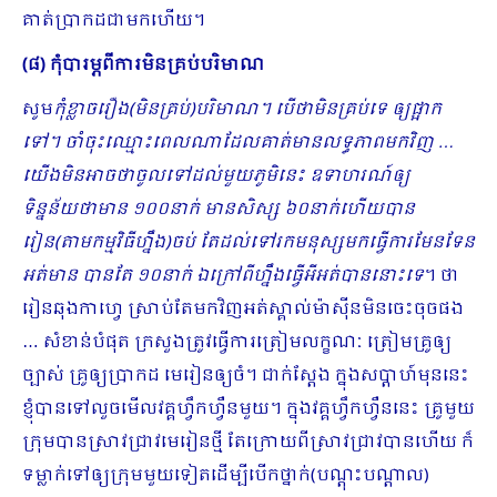
គាត់ប្រាកដជាមកហើយ។
(៨) កុំបារម្ភពីការមិនគ្រប់បរិមាណ
សូម
កុំខ្លាចរឿង(មិនគ្រប់)បរិមាណ។ បើថាមិនគ្រប់ទេ ឲ្យផ្អាក
ទៅ។ ចាំចុះឈ្មោះពេលណាដែលគាត់មានលទ្ធភាពមកវិញ …
យើងមិនអាចថាចូលទៅដល់មួយភូមិនេះ ឧទាហរណ៍ឲ្យ
ទិន្នន័យថាមាន ១០០នាក់ មានសិស្ស ៦០នាក់ហើយបាន
រៀន(តាមកម្មវិធីហ្នឹង)ចប់ តែដល់ទៅរកមនុស្សមកធ្វើការមែនទែន
អត់មាន បានតែ ១០នាក់ ឯក្រៅពីហ្នឹងធ្វើអីអត់បាននោះទេ
។ ថា
រៀនឆុងកាហ្វេ ស្រាប់តែមកវិញអត់ស្គាល់ម៉ាស៊ីនមិនចេះចុចផង
… សំ​ខាន់បំផុត ក្រសួងត្រូវធ្វើការត្រៀមលក្ខណៈ ត្រៀមគ្រូឲ្យ
ច្បាស់ គ្រូឲ្យប្រាកដ មេរៀនឲ្យចំ។ ជាក់ស្ដែង ក្នុងសប្ដាហ៍មុននេះ
ខ្ញុំបានទៅលួចមើលវគ្គហ្វឹកហ្វឺនមួយ។ ក្នុងវគ្គហ្វឹកហ្វឺននេះ គ្រូមួយ
ក្រុមបានស្រាវជ្រាវមេរៀនថ្មី តែក្រោយពីស្រាវជ្រាវបានហើយ ក៏
ទម្លាក់ទៅឲ្យក្រុមមួយទៀតដើម្បីបើកថ្នាក់(បណ្តុះបណ្តាល)