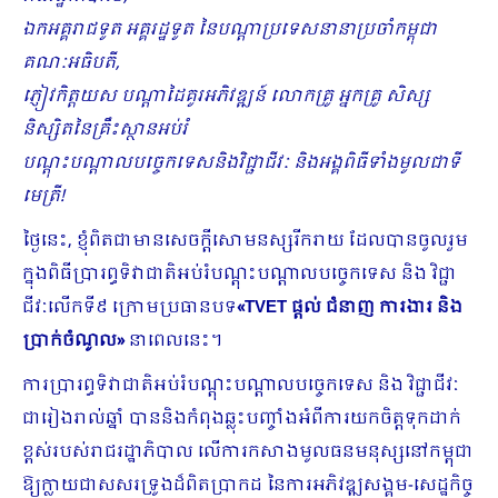
ឯកអគ្គរាជទូត អគ្គរដ្ឋទូត នៃបណ្ដាប្រទេសនានាប្រចាំកម្ពុជា
គណៈអធិបតី,
ភ្ញៀវកិត្តយស បណ្ដាដៃគូរអភិវឌ្ឍន៍ លោកគ្រូ អ្នកគ្រូ សិស្ស
និស្សិតនៃគ្រឹះស្ថានអប់រំ
បណ្ដុះបណ្ដាលបច្ចេកទេសនិងវិជ្ជាជីវៈ និងអង្គពិធីទាំងមូលជាទី
មេត្រី!
ថ្ងៃនេះ, ខ្ញុំពិតជាមានសេចក្ដីសោមនស្សរីករាយ ដែលបានចូលរួម
ក្នុងពិធីប្រារព្ធទិវាជាតិអប់រំបណ្តុះបណ្តាលបច្ចេកទេស និង វិជ្ជា
ជីវៈលើកទី៩ ក្រោមប្រធានបទ
«TVET
ផ្តល់ ជំនាញ ការងារ និង
ប្រាក់ចំណូល
»
នាពេលនេះ។
ការប្រារព្ធទិវាជាតិអប់រំបណ្តុះបណ្តាលបច្ចេកទេស និង វិជ្ជាជីវៈ
ជារៀងរាល់ឆ្នាំ បាននិងកំពុងឆ្លុះបញ្ចាំងអំពីការយកចិត្តទុកដាក់
ខ្ពស់របស់រាជរដ្ឋាភិបាល លើការកសាងមូលធនមនុស្សនៅកម្ពុជា
ឱ្យក្លាយជាសសរទ្រូងដ៏ពិតប្រាកដ នៃការអភិវឌ្ឍសង្គម-សេដ្ឋកិច្ច