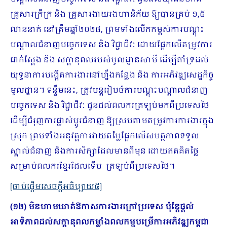
គ្រួសារក្រីក្រ និង គ្រួសារងាយរងហានិភ័យ ឱ្យបានគ្រប់ ១,៥
លាននាក់ នៅត្រឹមឆ្នាំ២០២៨, ព្រមទាំងលើកកម្ពស់ការបណ្តុះ
បណ្តាលជំនាញបច្ចេកទេស និង វិជ្ជាជីវៈ ដោយផ្អែកលើតម្រូវការ
ជាក់ស្តែង និង សក្តានុពលរបស់មូលដ្ឋានសាមី ដើម្បីគាំទ្រដល់
យុទ្ធនាការបង្កើតការងារនៅហ្នឹងកន្លែង និង ការអភិវឌ្ឍសេដ្ឋកិច្ច
មូលដ្ឋាន។ ទន្ទឹមនេះ, ត្រូវបន្តរៀបចំការបណ្តុះបណ្តាលជំនាញ
បច្ចេកទេស និង វិជ្ជាជីវៈ ជូនដល់ពលករត្រឡប់មកពីប្រទេសថៃ
ដើម្បីជំរុញការផ្លាស់ប្តូរជំនាញ ឱ្យស្របតាមតម្រូវការការងារក្នុង
ស្រុក ព្រមទាំងអនុវត្តការវាយតម្លៃផ្អែកលើសមត្ថភាពទទួល
ស្គាល់ជំនាញ និងការសិក្សាដែលមានពីមុន ដោយឥតគិតថ្លៃ
សម្រាប់ពលករខ្មែរដែលទើប ត្រឡប់ពីប្រទេសថៃ។
[ចាប់ផ្ដើមសេចក្ដីអធិប្បាយ៥]
(១២) មិនហាមឃាត់ឱកាសការងារក្រៅប្រទេស ប៉ុន្តែផ្តល់
អាទិភាពដល់សក្តានុពលកម្លាំងពលកម្មបម្រើការអភិវឌ្ឍកម្ពុជា