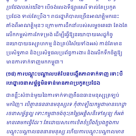
ប្រជែងរបស់យើង
។ បើចង់លេងទីផ្សារសេរី ទាល់តែប្រកួត
ប្រជែង ទាល់តែប្រឹង។ រាជរដ្ឋាភិបាលច្រើនអាណត្តិមកនេះ
តាំងពីអាណត្តិមុនៗ ក្រោមការដឹកនាំរបស់សម្តេចតេជោ តែងតែ
លើកកម្ពស់ការកែទម្រង់ ដើម្បីធ្វើឱ្យនយោបាយសេដ្ឋកិច្ច
នយោបាយឧស្សាហកម្ម និងគ្រប់វិស័យទាំងអស់ កាន់តែមាន
ប្រសិទ្ធភាព និងប្រសិទ្ធផលប្រព័ន្ធការងារ និងលើកទឹកចិត្តឱ្យ
មានការទាក់ទាញមកកម្ពុជា។
(១៤) ការបណ្តុះបណ្តាលបត់បែនបង្កើតភាពទាក់ទាញ ទោះបី
ហេដ្ឋារចនាសម្ព័ន្ធមិនទាន់មានភាពប្រកួតប្រជែង
ជាគន្លឹះសំខាន់មួយនៃការទាក់ទាញគឺធនធានមនុស្សត្រឡប់
មកវិញ។
បើគ្មានធនធានមនុស្សទេ កុំថាឡើយកម្ពុជាមានហេដ្ឋា
រចនាសម្ព័ន្ធល្អ ទោះកម្ពុជាចង់ចុះ(តម្លៃ)អគ្គិសនីទៅសូន្យ ក៏អត់
មានគេមកធ្វើដែរ។ តែដោយសារការខិតខំប្រឹងប្រែងក្នុងការ
បណ្តុះបណ្តាលធនធានមនុស្ស ហើយការបណ្តុះបណ្តាលមាន