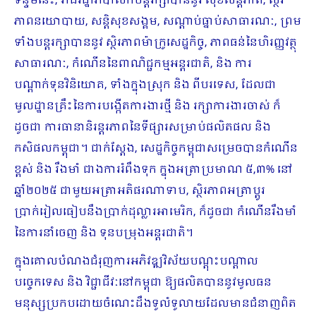
ទន្ទឹមនេះ, រាជរដ្ឋាភិបាលក៏បន្តរក្សាបាននូវ សុខសន្តិភាព, ស្ថិរ
ភាពនយោបាយ, សន្តិសុខសង្គម, សណ្តាប់ធ្នាប់សាធារណៈ, ព្រម
ទាំងបន្តរក្សាបាននូវ ស្ថិរភាពម៉ាក្រូសេដ្ឋកិច្ច, ភាពធន់នៃហិរញ្ញវត្ថុ
សាធារណៈ, កំណើននៃពាណិជ្ជកម្មអន្តរជាតិ, និង ការ
បណ្តាក់ទុនវិនិយោគ, ទាំងក្នុងស្រុក និង ពីបរទេស, ដែលជា
មូលដ្ឋានគ្រឹះនៃការបង្កើតការងារថ្មី និង រក្សាការងារចាស់ ក៏
ដូចជា ការធានានិរន្តរភាពនៃទីផ្សារសម្រាប់ផលិតផល និង
កសិផលកម្ពុជា។ ជាក់ស្តែង, សេដ្ឋកិច្ចកម្ពុជា​សម្រេចបានកំណើន
ខ្ពស់ និង រឹងមាំ ជាងការរំពឹងទុក ក្នុងអត្រាប្រមាណ ៥,៣% នៅ
ឆ្នាំ២០២៥ ជាមួយអត្រាអតិផរណាទាប, ស្ថិរភាពអត្រាប្តូរ
ប្រាក់រៀលធៀបនឹងប្រាក់ដុល្លារអាមេរិក, ក៏ដូចជា កំណើនរឹងមាំ
នៃការនាំចេញ និង ទុនបម្រុងអន្តរជាតិ។
ក្នុងគោលបំណងជំរុញការអភិវឌ្ឍវិស័យបណ្តុះបណ្តាល
បច្ចេកទេស និង វិជ្ជាជីវៈនៅកម្ពុជា ឱ្យផលិតបាននូវមូលធន
មនុស្សប្រកបដោយចំណេះដឹងទូលំទូលាយដែលមានជំនាញពិត