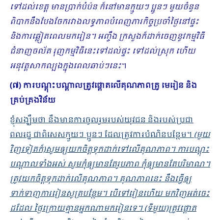
ទៅដល់ខេត្ត មានប្រាក់បំប៉ន ក៏នៅមានក្មួយៗ ប្អូនៗ មួយចំនួន
ពិបាកនឹងបែងចែករវាងលទ្ធភាពបំពេញភារកិច្ចប្រចាំថ្ងៃនៅផ្ទះ
និងការឆ្លៀតពេលមករៀន។ អញ្ចឹង ក្រសួងក៏ដាក់ចេញនូវកម្មវិធី
ជំនាញចល័ត រុញកម្មវិធីនេះទៅដល់ផ្ទះ ទៅដល់ស្រុក ហើយ
អនុវត្តសាកល្បងក្នុងពេលឆាប់ៗនេះ
។
(៧) ការបណ្ដុះបណ្ដាលត្រូវផ្ដោតលើគុណភាពគ្រូ មេរៀន និង
គ្រប់គ្រងវិន័យ
ខ្ញុំសង្ឃឹមថា នឹងមានការចូលរួមរបស់យុវជន និងរបស់ប្រជា
ពលរដ្ឋ ជាពិសេសក្មួយៗ ប្អូនៗ ដែលត្រូវការបំណិនបន្ថែម។
(មួយ
វិញទៀតក៏)សូមឲ្យយកចិត្តទុកដាក់ទៅលើគុណភាព។ ការបណ្ដុះ
បណ្ដាលទាំងអស់ សូមកុំឲ្យមានតែរូបភាព កុំឲ្យមានតែបរិមាណ។
ត្រូវយកចិត្តទុកដាក់លើគុណភាព។ គុណភាពនេះ នឹងធ្វើឲ្យ
ទាក់ទាញការរៀនសូត្របន្ថែម។ បើទៅរៀនហើយ មកវិញអត់ចេះ
ដដែល ថ្ងៃក្រោយគ្មានអ្នកណាមករៀនទេ។ (ទីមួយ)ត្រូវផ្ដោត