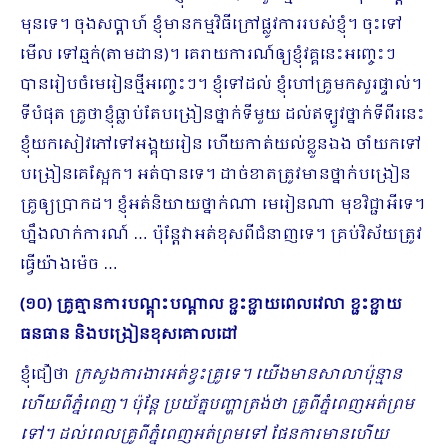
មុនទេ។ ចុងសប្ដាហ៍ ខ្ញុំមានកម្មវិធីក្រៅផ្លូវការរបស់ខ្ញុំ។ ចុះទៅ
មើល ទៅឆ្មក់(តាមដាន)។ គេរាយការណ៍ឲ្យខ្ញុំវគ្គនេះអញ្ចេះៗ
បានរៀបចំមេរៀនថ្មីអញ្ចេះៗ។ ខ្ញុំទៅដល់ ខ្ញុំហៅគ្រូមកសួរផ្ទាល់។
ទីបំផុត គ្រូថាខ្ញុំធ្លាប់តែបង្រៀនថ្នាក់ទីមួយ ដល់ឥឡូវថ្នាក់ទីពីរនេះ
ខ្ញុំយកសៀវភៅទៅអង្គុយរៀន ហើយកាត់យល់ខ្លួនឯង ចាំយកទៅ
បង្រៀនគេស្អែក។ អត់បានទេ។ ដាច់ខាតត្រូវមានថ្នាក់បង្រៀន
គ្រូឲ្យប្រាកដ។ ខ្ញុំអត់និយាយថ្នាក់ណា មេរៀនណា មុខវិជ្ជាអីទេ។
ហ្នឹងលាក់ការណ៍ … ប៉ុន្តែវាអត់ខុសពីជំនាញទេ។ គ្រប់វិស័យត្រូវ
ធ្វើយ៉ាងម៉េច …
(១០) គ្រូគ្មានការបណ្ដុះបណ្ដាល ខ្ជះខ្ជាយពេលវេលា ខ្ជះខ្ជាយ
ធនធាន និងបង្រៀនខុសគោលដៅ
ខ្ញុំជឿថា
ក្រសួងការងារអត់ខ្វះគ្រូទេ។ យើងមានសាលាប៉ុន្មាន
ហើយពីភ្នំពេញ។ ប៉ុន្តែ ប្រយ័ត្នបញ្ហាត្រង់ថា គ្រូពីភ្នំពេញអត់ព្រម
ទៅ។ ដល់ពេលគ្រូពីភ្នំពេញអត់ព្រមទៅ ផែនការមានហើយ