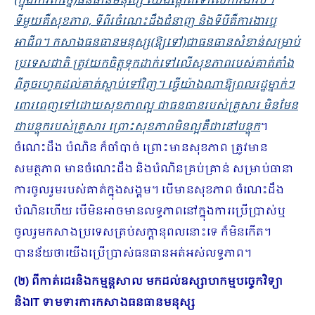
(ក្នុងការកែច្នៃ)ធនធានមនុស្ស យើងផ្ដោតទៅលើការងារបី។
ទីមួយគឺសុខភាព, ទីពីរចំណេះដឹងជំនាញ និងទីបីគឺការងារឬ
អាជីព។ កសាងធនធានមនុស្ស(ឱ្យទៅ)ជាធនធានសំខាន់សម្រាប់
ប្រទេសជាតិ ត្រូវយកចិត្តទុកដាក់ទៅលើសុខភាពរបស់គាត់តាំង
ពីតូចរហូតដល់គាត់ស្លាប់ទៅវិញ។ ធ្វើយ៉ាងណាឱ្យពលរដ្ឋម្នាក់ៗ
ពោរពេញទៅដោយសុខភាពល្អ ជាធនធានរបស់គ្រួសារ មិនមែន
ជាបន្ទុករបស់គ្រួសារ ព្រោះសុខភាពមិនល្អគឺជានៅបន្ទុក
។
ចំណេះដឹង បំណិន ក៏ចាំបាច់ ព្រោះមានសុខភាព ត្រូវមាន
សមត្ថភាព មានចំណេះដឹង និងបំណិនគ្រប់គ្រាន់ សម្រាប់ធានា
ការចូលរួមរបស់គាត់ក្នុងសង្គម។ បើមានសុខភាព ចំណេះដឹង
បំណិនហើយ បើមិនអាចមានលទ្ធភាពនៅក្នុងការប្រើប្រាស់ឬ
ចូលរួមកសាងប្រទេសគ្រប់សក្តានុពលនោះទេ ក៏មិនកើត។
បានន័យថាយើងប្រើប្រាស់ធនធានអត់អស់លទ្ធភាព។
(២) ពីកាត់ដេរនិងកម្មន្តសាល មកដល់ឧស្សាហកម្មបច្ចេកវិទ្យា
និង
IT
ទាមទារការកសាង​ធនធានមនុស្ស