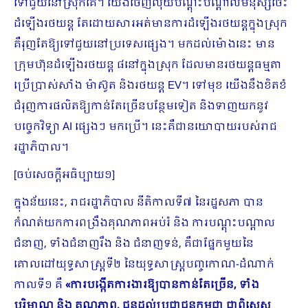
ទៅជួយនៅស្រុកគេ។ យើងចេញលុយបណ្តុះបណ្តាលមនុស្សចេះ
ដំឡើងរថយន្ត តែដោយសារអត់មានការដំឡើងរថយន្តក្នុងស្រុក
គឺរុញតែឱ្យទៅជួយនៅប្រទេសផ្សេង។ មកដល់ម៉ោងនេះ មាន
ក្រុមហ៊ុនដំឡើងរថយន្ត ៨នៅក្នុងស្រុក ដែលមាន​រថយន្តធម្មតា
ប្រើប្រាស់សាំង ម៉ាស៊ូត និងរថយន្ត EV។ ទៅមុខ យើងនឹងខិតខំ
ជំរុញការផលិតឱ្យកាន់តែច្រើនបន្ថែមទៀត និងទាញយកនូវ
បច្ចេកវិទ្យា AI ផ្សេងៗ មកប្រើ។ នេះគឺជានយោបាយរបស់រាជ
រដ្ឋាភិបាល។
[ចប់សេចក្ដីអធិប្បាយ១]
ក្នុងន័យនេះ, រាជរដ្ឋាភិបាល នីតិកាលទី៧ នៃរដ្ឋសភា បាន
កំណត់យកការពង្រឹងគុណភាពអប់រំ និង ការបណ្តុះបណ្តាល
ជំនាញ, ទាំងជំនាញរឹង និង ជំនាញទន់, គឺជាផ្នែកមួយនៃ
គោលដៅយុទ្ធសាស្រ្តទី២ នៃយុទ្ធសាស្រ្តបញ្ចកោណ-ដំណាក់
កាលទី១ គឺ
«ការបង្កើតការងារឱ្យបានកាន់តែច្រើន
,
ទាំង
បរិមាណ និង គុណភាព
,
ជូនដល់ប្រជាជនកម្ពុជា
ជាពិសេស