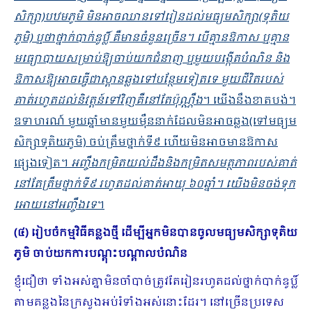
សិក្សា)បឋមភូមិ មិនអាចឈានទៅរៀនដល់មធ្យមសិក្សា(ទុតិយ
ភូមិ) ឬថាថ្នាក់បាក់ឌូប្លិ៍ គឺមានចំនួនច្រើន។ បើគ្មានឱកាស ឬគ្មាន
មធ្យោបាយសម្រាប់ឱ្យចាប់យកជំនាញ ឬមួយបង្កើតបំណិន និង
ឱកាសឱ្យអាចធ្វើជាស្ពានឆ្លងទៅបន្ថែមទៀតទេ មួយជីវិតរបស់
គាត់រហូតដល់និវត្តន៍ទៅវិញគឺនៅតែប៉ុណ្ណឹង
។ យើងនឹងខាតបង់។
ឧទាហរណ៍ មួយឆ្នាំមានមួយម៉ឺននាក់ដែលមិនអាចឆ្លង(ទៅមធ្យម
សិក្សាទុតិយភូមិ) ចប់ត្រឹមថ្នាក់ទី៩ ហើយមិនអាចមានឱកាស
ផ្សេងទៀត។
អញ្ចឹងកម្រិតយល់ដឹងនិងកម្រិតសមត្ថភាពរបស់គាត់
នៅតែត្រឹមថ្នាក់ទី៩ រហូតដល់គាត់អាយុ ៦០ឆ្នាំ។ យើងមិនចង់ទុក
អោយនៅអញ្ចឹងទេ
។
(៤) រៀបចំកម្មវិធីគន្លងថ្មី ដើម្បីអ្នកមិនបានចូលមធ្យមសិក្សាទុតិយ
ភូមិ ចាប់យកការបណ្តុះបណ្តាលបំណិន
ខ្ញុំជឿថា ទាំងអស់គ្នាមិនចាំបាច់ត្រូវតែរៀនរហូតដល់ថ្នាក់បាក់ឌូប្លិ៍
តាមគន្លងនៃក្រសួងអប់រំទាំងអស់នោះដែរ។ នៅច្រើនប្រទេស