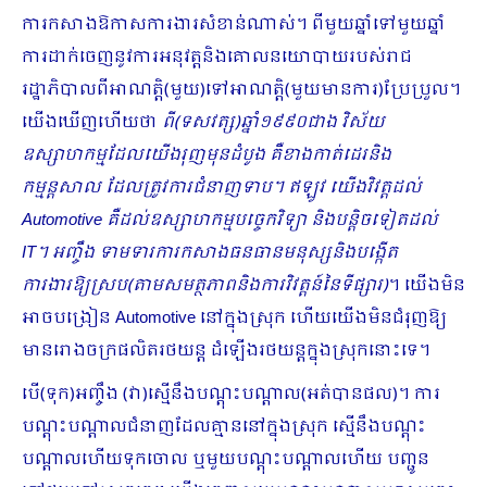
ការកសាងឱកាសការងារសំខាន់ណាស់។ ពីមួយឆ្នាំទៅមួយឆ្នាំ
ការដាក់ចេញនូវការអនុវត្តនិងគោលនយោបាយរបស់រាជ
រដ្ឋាភិបាលពីអាណត្តិ(មួយ)ទៅអាណត្តិ(មួយមានការ)ប្រែប្រួល។
យើងឃើញហើយថា
ពី(ទសវត្ស)ឆ្នាំ១៩៩០ជាង វិស័យ
ឧស្សាហកម្មដែលយើងរុញមុនដំបូង គឺខាងកាត់ដេរនិង
កម្មន្តសាល ដែលត្រូវការជំនាញទាប។ ឥឡូវ យើងវិវត្តដល់
Automotive
គឺ
ដល់ឧស្សាហកម្មបច្ចេកវិទ្យា និងបន្តិចទៀតដល់
IT
។
អញ្ចឹង ទាមទារការកសាង​ធនធានមនុស្សនិងបង្កើត
ការងារឱ្យស្រប(តាមសមត្ថភាពនិងការវិវត្តន៍នៃទីផ្សារ)
។ យើងមិន
អាចបង្រៀន Automotive នៅក្នុងស្រុក ហើយយើងមិនជំរុញឱ្យ
មានរោងចក្រផលិតរថយន្ត ដំឡើងរថយន្តក្នុងស្រុកនោះទេ។
បើ(ទុក)អញ្ចឹង (វា)ស្មើនឹងបណ្តុះបណ្តាល(អត់បានផល)។ ការ
បណ្តុះបណ្តាលជំនាញដែលគ្មាននៅក្នុងស្រុក ស្មើនឹងបណ្តុះ
បណ្តាលហើយទុកចោល ឬមួយបណ្តុះបណ្តាលហើយ បញ្ជូន