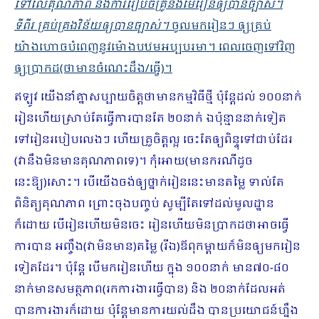
ទៅលើគុណភាព និងការរៀបចំគ្រូនិងមេរៀនឲ្យបានច្បាស់​។
ទីពីរ គ្រប់គ្រងវិន័យឲ្យបានច្បាស់។
ចូលមករៀនៗ ឲ្យគ្រប់
យ៉ាងហោចបំពេញនូវម៉ោងបឋមអប្បបរមា។ ពេលចេញទៅវិញ
ឲ្យប្រាកដ(ថាមានចំណេះដឹង/ធ្វើ)។
ឥឡូវ យើងនាំគ្នាសប្បាយចិត្តថាមានកម្មវិធីថ្មី ប៉ុន្តែដល់ ១០០នាក់
រៀនហើយស្រាប់តែធ្វើការបានតែ ២០នាក់ ឯប៉ុន្មាននាក់ទៀត
ទៅរៀនរបៀបលេងៗ ហើយគ្រូចិត្តល្អ ចេះតែឲ្យពិន្ទុទៅជាប់ដែរ
(វានឹងមិនមានគុណភាពទេ)​។ កុំអោយ(មានករណីដូច
នេះឱ្យ)សោះ។ បើយើងចង់ឲ្យថ្នាក់រៀននេះមានតម្លៃ ទាល់តែ
ពិនិត្យគុណភាព ព្រោះចុងបញ្ចប់ សូម្បីតែទៅដល់មូលដ្ឋាន
ក៏ដោយ បើរៀនហើយមិនចេះ រៀនហើយមិនប្រាកដថាអាចធ្វើ
ការបាន អញ្ចឹង(វាមិនមាន)តម្លៃ (រីឯ)ឪពុកម្ដាយក៏មិនឲ្យមករៀន
ទៀតដែរ។ ប៉ុន្តែ បើមករៀនហើយ ក្នុង ១០០នាក់ មាន៧០-៨០
នាក់មានសមត្ថភាព(រកការងារធ្វើបាន) និង ២០នាក់ដែលអត់
បានការងារក៏ដោយ ប៉ុន្តែមានការយល់ដឹង បានប្រ​យោជន៍ហ្នឹង