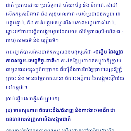
ជាតិ ប្រកបដោយ ប្រសិទ្ធភាព បរិយាប័ន្ន និង ចីរភាព, សំដៅ
លើកកម្ពស់ជីវភាព និង សុខុមាលភាព របស់ប្រជាជនកម្ពុជា ជា
បន្តបន្ទាប់, និង កាត់បន្ថយគម្លាតវិសមភាពសង្គមជាលំដាប់,
ឆ្ពោះទៅការបង្កើតសង្គមមួយដែលមាន សិនិទ្ធភាព(សិ-ណិត-ធៈ-
ភាប) សមធម៌ និង យុត្តិធម៌។
រាជរដ្ឋាភិបាលតែងចាត់ទុកមូលធនមនុស្សគឺជា
«
ដង្ហើម នៃវឌ្ឍន
ភាពសង្គម
–
សេដ្ឋកិច្ច
–
ជាតិ»
។ ការកែច្នៃប្រជាជនកម្ពុជាឱ្យក្លាយ
ជាមូលធនមនុស្សពិតប្រាកដ គឺស្មើនឹងការកែច្នៃគ្រាប់ពេជ្រឱ្យភ្លឺ
ត្រចះ និង មានតម្លៃឥតគណនា ចំពោះអត្ថិភាពនៃសង្គមស៊ីវិល័យ
នៅកម្ពុជា។
[ចាប់ផ្ដើមសេចក្ដីអធិប្បាយ១]
(១) មានសុខភាព ចំណេះដឹង/ជំនាញ និងការងារ/អាជីព ជា
ធនធានរបស់គ្រួសារនិងសង្គមជាតិ