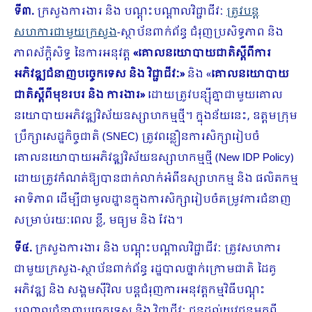
ទី៣.
ក្រសួងការងារ និង បណ្តុះបណ្តាលវិជ្ជាជីវៈ
ត្រូវបន្ត
សហការជាមួយក្រសួង
-ស្ថាប័នពាក់ព័ន្ធ ជំរុញប្រសិទ្ធភាព និង
ភាពស័ក្តិសិទ្ធ នៃការអនុវត្ត
«គោលនយោបាយជា
តិស្តីពីការ
អភិវឌ្ឍជំនាញបច្ចេកទេស និង វិជ្ជាជីវៈ
»
និង «
គោលនយោបាយ
ជាតិស្ដីពីមុខរបរ និង ការងារ
»
ដោយត្រូវបន្ស៊ីគ្នាជាមួយគោល
នយោបាយ​អភិវឌ្ឍ​វិស័យ​ឧស្សា​ហកម្មថ្មី។ ក្នុងន័យនេះ, ឧត្តមក្រុម
ប្រឹក្សាសេដ្ឋកិច្ចជាតិ (SNEC) ត្រូវពន្លឿនការសិក្សារៀបចំ
គោលនយោបាយ​អភិវឌ្ឍ​វិស័យ​ឧស្សា​ហកម្មថ្មី (New IDP Policy)
ដោយត្រូវកំណត់ឱ្យបានជាក់លាក់អំពីឧស្សាហកម្ម និង ផលិតកម្ម
អាទិភាព ដើម្បីជាមូលដ្ឋានក្នុងការសិក្សារៀបចំតម្រូវការជំនាញ
សម្រាប់រយៈពេល ខ្លី, មធ្យម និង វែង។
ទី
៤.
ក្រសួងការងារ និង បណ្តុះបណ្តាលវិជ្ជាជីវៈ ត្រូវសហការ
ជាមួយក្រសួង-ស្ថាប័នពាក់ព័ន្ធ រដ្ឋបាលថ្នាក់ក្រោមជាតិ ដៃគូ
អភិវឌ្ឍ និង សង្គមស៊ីវិល បន្តជំរុញការអនុវត្តកម្មវិធីបណ្តុះ
បណ្តាលជំនាញបច្ចេកទេស និង វិជ្ជាជីវៈ ជូនដល់យុវជនមកពី​