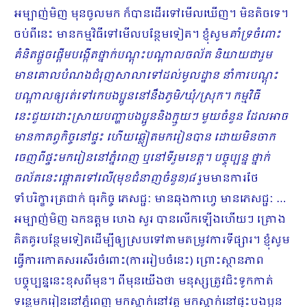
អម្បាញ់មិញ មុនចូលមក ក៏បានដើរទៅមើលឃើញ។ មិនតិចទេ។
ចប់ពីនេះ មានកម្មវិធីទៅមើលបន្ថែមទៀត។ ខ្ញុំសូម
គាំទ្រចំពោះ
គំនិតផ្ដួចផ្ដើមបង្កើតថ្នាក់បណ្ដុះបណ្ដាលចល័ត និយាយជារួម
មានគោលបំណងជំរុញសាលាទៅដល់មូលដ្ឋាន នាំការបណ្ដុះ
បណ្ដាលឲ្យរត់ទៅរកបងប្អូននៅនឹងភូមិ
/
ឃុំ
/
ស្រុក។ កម្មវិធី
នេះជួយដោះស្រាយបញ្ហាបងប្អូននិងក្មួយៗ មួយចំនួន ដែលអាច
មានកាតព្វកិច្ចនៅផ្ទះ ហើយឆ្លៀតមករៀនបាន ដោយមិនចាក
ចេញពីផ្ទះមករៀននៅភ្នំពេញ ឬនៅទីរួមខេត្ត​។ បច្ចុប្បន្ន ថ្នាក់
ចល័តនេះផ្ដោតទៅលើ(មុខជំនាញចំនួន)៨
រួមមានការថែ​
ទាំបរិក្ខារត្រជាក់ ធុរកិច្ច ភេសជ្ជៈ មានឆុងកាហ្វេ មានភេសជ្ជៈ …
អម្បាញ់មិញ ឯកឧត្តម ហេង សួរ បានលើកឡើងហើយៗ គ្រោង
គិតគូរបន្ថែមទៀតដើម្បីឲ្យស្របទៅតាមតម្រូវការទីផ្សារ។ ខ្ញុំសូម
ធ្វើការកោតសរសើរចំពោះ(ការរៀបចំនេះ) ព្រោះស្ថានភាព
បច្ចុប្បន្ននេះខុសពីមុន។ ពីមុនយើងថា មនុស្សត្រូវជិះទូកកាត់
ទន្លេមករៀននៅភ្នំពេញ មកស្នាក់នៅវត្ត មកស្នាក់នៅផ្ទះបងប្អូន