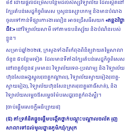
៤៩ ដោយផ្តល់ជម្រើសបន្ថែមដល់សិស្សវិទ្យាល័យ ដែលស្ថិតនៅ
ក្បែរតំបន់សេដ្ឋកិច្ចពិសេស ឬសួនឧស្សាហកម្ម និងមានបំណង
ចូលទៅកាន់ទីផ្សារការងារលឿន អាចជ្រើសរើសយក
«
គន្លងវិជ្ជា
ជីវៈ
»
នៅវិទ្យាល័យសាមី ទៅតាមឧបនិស្ស័យ និងបំណិនរបស់
ខ្លួន។
សម្រាប់ឆ្នាំ២០២៧, ក្រសួងទាំងពីរកំពុងពិនិត្យវាយតម្លៃសាលា
ចំនួន ៥បន្ថែមទៀត ដែលមានទីតាំងក្បែរតំបន់សេដ្ឋកិច្ចពិសេស
នៅខេត្តចំនួន៤ រួមមាន៖ វិទ្យាល័យទេព-ប្រណម្យ និង វិទ្យាល័យ
ហ៊ុនសែនអង្គស្នួល(ខេត្តកណ្តាល), វិទ្យាល័យស្វាយរៀង(ខេត្ត-
ស្វាយរៀង), វិទ្យាល័យហ៊ុនសែនក្រគរ(ខេត្តពោធិ៍សាត់), និង
វិទ្យាល័យសម្តេចឪសម្តេចម៉ែបសេដ្ឋ(ខេត្តកំពង់ស្ពឺ)។
[ចាប់ផ្ដើមសេចក្ដីអធិប្បាយ៤]
(៥)
គាំទ្រគំនិតផ្ដួចផ្ដើមបង្កើតថ្នាក់បណ្ដុះបណ្ដាលចល័ត រុញ
សាលាទៅដល់មូលដ្ឋានភូមិ
/
ឃុំ
/
ស្រុក