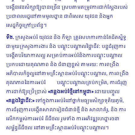
បង្កើនវេនសិក្សាឱ្យបានច្រើន ស្របតាមតម្រូវការជាក់ស្តែងរបស់
ប្រជាពលរដ្ឋនៅតាមមូលដ្ឋាន ជាពិសេស យុវជន និងអ្នក
សេដ្ឋកិច្ចក្រៅប្រព័ន្ធ។
ទី២.
ក្រសួងអប់រំ យុវជន និង កីឡា ត្រូវសហការកាន់តែជិតស្និទ្ធ
ជាមួយក្រសួងការងារ និង បណ្តុះបណ្តាលវិជ្ជាជីវៈ បន្តជំរុញការ
បង្កើតបរិយាកាសល្អ សម្រាប់ការអប់រំនិងការបណ្តុះបណ្តាល
ប្រកបដោយគុណភាព និង ជំនាញខ្ពស់ តាមរយៈ ការពង្រឹង
អភិបាលកិច្ចល្អនៅតាមគ្រឹះស្ថានអប់រំបណ្តុះបណ្តាល, ការពង្រឹង
គុណភាពនៃការអប់រំ បណ្តុះបណ្តាលគ្រប់កម្រិត, ការជំរុញ
ការដាក់ឱ្យប្រើប្រាស់
«គន្លងអប់រំថ្មីនៅកម្ពុជា»
ដោយបញ្ចូល
«គន្លងវិជ្ជាជីវៈ»
ទៅក្នុងការអប់រំនៅថ្នាក់មធ្យមសិក្សាទុតិយភូមិ,
ការជំរុញការបង្កើតសាលារៀនជំនាន់ថ្មី និង សាលាគំរូ, និង ការ
លើកកម្ពស់ការអប់រំ ឌីជីថល រួមទាំង ការអភិវឌ្ឍហេដ្ឋារចនា
សម្ព័ន្ធឌីជីថល នៅតាមគ្រឹះស្ថានអប់រំបណ្តុះបណ្តាល។