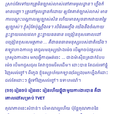
ស្រាប់តែទៅយកគ្រូមិនច្បាស់​លាស់​នៅតាមមូលដ្ឋាន។ ហ្នឹងក៏
មានបញ្ហា។ គ្រូនៅមូលដ្ឋានក៏ដោយ ឲ្យតែគាត់ច្បាស់លាស់ មាន
ការបណ្ដុះបណ្ដាលឲ្យច្បាស់សិន ហើយមានសូចនាករវាយតម្លៃ
ឲ្យច្បាស់។ ខ្ញុំសុំតែប៉ុណ្ណឹងទេ។ បើមិនអញ្ចឹង យើងនឹងចំ​ណាយ
ខ្ជះខ្ជាយពេលវេលា ខ្ជះខ្ជាយធនធាន បង្រៀនខុសគោលដៅ
បង្រៀនខុសសមត្ថភាព … គឺជាធនធានមនុស្សរបស់ជាតិយើង។
ឥឡូវហាងកាហ្វេ គេជួលមនុស្សយ៉ាងម៉េច បើអ្នកចប់វគ្គរបស់
ក្រសួងការងារ មក(ធ្វើការ)អត់ចេះ … ជាងម៉ាស៊ីនត្រជាក់បែប
ម៉េច បើមកជួសជុល តែវាខូចលើសដើម។ ដោះបាន តែដល់ទៅផ្គុំ
វិញសល់ខ្ចៅ។ ពីក្មេង ខ្ញុំឧស្សាហ៍យកឡាន(ល្បែង)មកហ្នឹងក៏ដោះ
ដល់តែដោះៗ ផ្គុំទៅវិញសល់ខ្ចៅ។ ឧទាហរណ៍។
(១១) ​រៀនចប់ រៀនចេះ រៀនហើយផ្គុំជាមួយការងារបាន គឺជា
គោលដៅសម្រាប់
TVET
គុណភាពនេះសំខាន់។ បរិមាណល្អហើយ ប៉ុន្តែគុណភាពនៃ