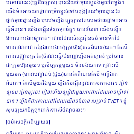
បរិមាណនេះ(ត្រូវតែច្បាស់) បានន័យថាមួយឲ្យដឹងមួយតែម្ដង។
យើងមិនអាចយកថ្នាក់កម្រិតខ្ពស់ទៅបង្រៀននៅមូលដ្ឋាន តែ
ថ្នាក់មូលដ្ឋានហ្នឹង ឬបឋមហ្នឹង ឲ្យច្បាស់តែបឋមថាចេញមកអាច
ធ្វើអីបាន។ យើងបង្កើនទំនុកទុកចិត្ត។ បានន័យថា យើងបង្កើន
ឱកាសការងារឲ្យ​គាត់។ ពេលដែលសិស្សរៀនចប់ មានទឹកដៃ
មានគុណភាព កន្លែង(ការងារ/ក្រុមហ៊ុន)គេចង់បាន/យក។ តែបើ
កាន់សញ្ញាបត្រ តែ(ចំណេះធ្វើ/ជំនាញ)ហ្នឹងអត់ច្បាស់ ប្រហែល
ជាក្រុមហ៊ុនមួយៗ ឬសិប្បកម្មមួយៗ មិនចង់យកទេ ព្រោះបើ
មួយមក (មាន)បញ្ហាដប់ (ជួយ)បានតែពីរបានតែបី អញ្ចឹងគេ
ពិបាក។ តែបើមួយដឹងមួយ ហ្នឹងគឺបង្កើននូវឱកាសការងារ។
រៀន
ឲ្យចប់ រៀនឲ្យចេះ រៀនហើយឲ្យផ្គុំជាមួយការងារដែលអាចធ្វើទៅ
បាន។ ហ្នឹងគឺជាគោលដៅដែលយើងចង់បាន សម្រាប់
TVET។
ខ្ញុំ
សូមឲ្យយកចិត្តទុកដាក់ទៅលើចំណុចនេះ។
[ចប់សេចក្ដីអធិប្បាយ៤]