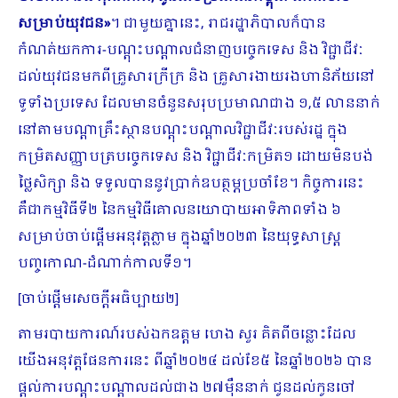
សម្រាប់យុវជន
»
។ ជាមួយគ្នានេះ, រាជរដ្ឋាភិបាលក៏បាន
កំណត់យកការ-បណ្តុះបណ្តាលជំនាញបច្ចេកទេស និង វិជ្ជាជីវៈ
ដល់យុវជនមកពីគ្រួសារក្រីក្រ និង គ្រួសារងាយរងហានិភ័យនៅ
ទូទាំងប្រទេស ដែលមានចំនួនសរុបប្រមាណជាង ១,៥ លាននាក់
នៅតាមបណ្តាគ្រឹះស្ថានបណ្តុះបណ្តាលវិជ្ជាជីវៈរបស់រដ្ឋ ក្នុង
កម្រិតសញ្ញាបត្របច្ចេកទេស និង វិជ្ជាជីវៈកម្រិត១ ដោយមិនបង់
ថ្លៃសិក្សា និង ទទួលបាននូវប្រាក់ឧបត្ថម្ភប្រចាំខែ។ កិច្ចការនេះ
គឺជាកម្មវិធីទី២ នៃកម្មវិធីគោលនយោបាយអាទិភាពទាំង ៦
សម្រាប់ចាប់ផ្តើមអនុវត្តភ្លាម ក្នុងឆ្នាំ២០២៣ នៃយុទ្ធសាស្រ្ត
បញ្ចកោណ-ដំណាក់កាលទី១។
[ចាប់ផ្ដើមសេចក្ដីអធិប្បាយ២]
តាមរបាយការណ៍របស់ឯកឧត្តម ហេង សួរ គិតពីចន្លោះដែល
យើងអនុវត្តផែនការនេះ ពីឆ្នាំ២០២៤ ដល់ខែ៥ នៃឆ្នាំ២០២៦ បាន
ផ្ដល់ការបណ្ដុះបណ្ដាលដល់ជាង ២៧ម៉ឺននាក់ ជូនដល់កូនចៅ