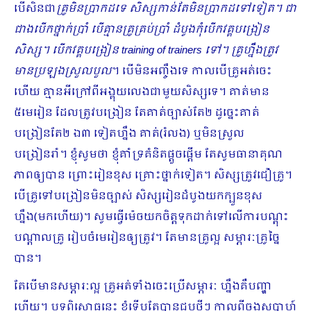
បើសិនជា
គ្រូមិនប្រាកដទេ សិស្សកាន់តែមិនប្រាកដទៅទៀត។ ជា
ជាងបើកថ្នាក់ប្រាំ បើគ្មានគ្រូគ្រប់ប្រាំ ដំ​បូងកុំបើកវគ្គបង្រៀន
សិស្ស។ បើកវគ្គបង្រៀន
training of trainers ទៅ។ គ្រូហ្នឹងត្រូវ
មានប្រឡងស្រួលបួល
។ បើមិនអញ្ចឹងទេ កាលបើគ្រូអត់ចេះ
ហើយ គ្មានអីក្រៅពីអង្គុយលេងជាមួយសិស្សទេ។ គាត់មាន
៥មេរៀន ដែលត្រូវបង្រៀន តែគាត់ច្បាស់តែ២ ដូច្នេះគាត់
បង្រៀនតែ២ ឯ៣ ទៀតហ្នឹង គាត់(រំលង) ឬមិនស្រួល
បង្រៀនរាំ។ ខ្ញុំសូមថា ខ្ញុំគាំទ្រគំនិតផ្ដួចផ្ដើម តែសូមធានាគុណ
ភាពឲ្យបាន ព្រោះរៀនខុស គ្រោះថ្នាក់ទៀត។ សិស្សត្រូវជឿគ្រូ។
បើគ្រូទៅបង្រៀនមិនច្បាស់ សិស្សរៀនដំបូងយកក្បួនខុស
ហ្នឹង(មកហើយ)។ សូមធ្វើម៉េចយកចិត្តទុកដាក់ទៅលើការបណ្ដុះ
បណ្ដាលគ្រូ រៀបចំមេរៀនឲ្យត្រូវ។ តែមានគ្រូល្អ សម្ភារៈគ្រូច្នៃ
បាន។
តែបើមានសម្ភារៈល្អ គ្រូអត់ទាំងចេះប្រើសម្ភារៈ ហ្នឹងគឺបញ្ហា
ហើយ។ បទពិសោធនេះ ខ្ញុំទើបតែបានជួបថ្មីៗ កាលពីចុងសប្ដាហ៍