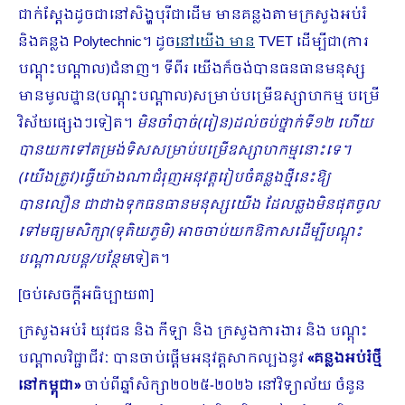
ជាក់ស្ដែងដូចជានៅសិង្ហបុរីជាដើម មានគន្លងតាមក្រសួងអប់រំ
និងគន្លង Polytechnic។ ដូច
នៅយើង មាន
TVET ដើម្បីជា(ការ
បណ្តុះបណ្តាល)ជំនាញ។ ទីពីរ យើងក៏ចង់បានធនធានមនុស្ស
មានមូលដ្ឋាន(បណ្តុះបណ្តាល)សម្រាប់បម្រើឧស្សាហកម្ម បម្រើ
វិស័យផ្សេងៗទៀត។
មិនចាំបាច់(រៀន)ដល់ចប់ថ្នាក់ទី១២ ហើយ
បានយកទៅតម្រង់ទិសសម្រាប់បម្រើឧស្សាហកម្មនោះទេ។
(យើងត្រូវ)ធ្វើយ៉ាងណាជំរុញអនុវត្តរៀបចំគន្លងថ្មីនេះឱ្យ
បានលឿន ជាជាងទុកធនធានមនុស្សយើង ដែលឆ្លងមិនផុតចូល
ទៅមធ្យមសិក្សា(ទុតិយភូមិ) អាចចាប់យកឱកាសដើម្បីបណ្ដុះ
បណ្ដាលបន្ត/បន្ថែម
ទៀត។
[ចប់សេចក្ដីអធិប្បាយ៣]
ក្រសួងអប់រំ យុវជន និង កីឡា និង ក្រសួងការងារ និង បណ្តុះ
បណ្តាលវិជ្ជាជីវៈ បានចាប់ផ្តើមអនុវត្តសាកល្បងនូវ
«
គន្លងអប់រំថ្មី
នៅកម្ពុជា
»
ចាប់ពីឆ្នាំសិក្សា២០២៥-២០២៦ នៅវិទ្យាល័យ ចំនួន