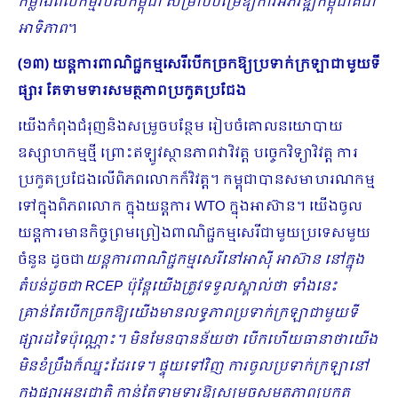
កម្លាំងពលកម្មរបស់កម្ពុជា សម្រាប់បម្រើឱ្យការអភិវឌ្ឍកម្ពុជាគឺជា
អាទិភាព
។
(១៣) ​យន្តការពាណិជ្ជកម្មសេរីបើកច្រកឱ្យប្រទាក់ក្រឡាជាមួយទី
ផ្សារ តែទាមទារសមត្ថភាពប្រកួតប្រជែង
យើងកំពុងជំរុញនិងសម្រួចបន្ថែម រៀបចំគោលនយោ​បាយ​
ឧស្សាហកម្មថ្មី ព្រោះឥឡូវស្ថានភាពវាវិវត្ត បច្ចេកវិទ្យាវិវត្ត ការ
ប្រកួតប្រជែងលើពិភពលោកក៏វិវត្ត។ ​កម្ពុជាបានសមាហរណកម្ម
ទៅក្នុងពិភពលោក ក្នុងយន្តការ WTO ក្នុងអាស៊ាន។ យើងចូល
យន្តការមានកិច្ចព្រមព្រៀងពាណិជ្ជកម្មសេរីជាមួយប្រទេសមួយ
ចំនួន ដូចជា
យន្តការពាណិជ្ជកម្មសេរីនៅអាស៊ី អាស៊ាន នៅក្នុង
តំបន់ដូចជា
RCEP ប៉ុន្តែយើងត្រូវទទួលស្គាល់ថា ទាំងនេះ
គ្រាន់តែបើកច្រកឱ្យយើងមានលទ្ធភាពប្រទាក់ក្រឡាជាមួយទី
ផ្សារដទៃប៉ុណ្ណោះ។ មិនមែនបានន័យថា បើកហើយធានាថាយើង
មិនខំប្រឹងក៏ឈ្នះដែរទេ។ ផ្ទុយទៅវិញ ការចូលប្រទាក់ក្រឡានៅ
ក្នុងផ្សារអន្តរជាតិ កាន់តែទាមទារឱ្យសម្រួចសមត្ថភាពប្រកួត