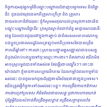
កិច្ចការ(អនុវត្តកម្មវិធីបណ្តុះបណ្តាលជំនាញបច្ចេកទេស និងវិជ្ជា
ជីវៈ ជូនដល់យុវជនមកពី​គ្រួសារក្រីក្រ និង គ្រួសារ
ងាយរងហានិភ័យ)នេះ ខ្ញុំក៏សូមអរគុណដល់ក្រសួងការងារនិង
បណ្តុះបណ្តាលវិជ្ជាជីវៈ ក្រសួងស្ថាប័នពាក់ព័ន្ធ អាជ្ញាធររាជធានី-
ខេត្ត ដែលបានជួយនៅក្នុងការភ្ជាប់ ជាពិសេសសមាហរណកម្ម
បងប្អូនប្រជាពលរដ្ឋដែលត្រឡប់មកពីប្រទេសថៃបានច្រើន
កាលពីឆ្នាំទៅ។ ការដោះស្រាយបញ្ហាអត្តសញ្ញាណជាឧបសគ្គ
ដំបូងសំរាប់បងប្អូនទៅចុះឈ្មោះការងារ។ ពិតណាស់ យើងមិន
អាចស្រូបម្តងបានទាំងអស់ទេ តែ(ធ្វើ)ជាបណ្តើរៗ​។ ទោះ​ជា
យ៉ាងណា ខ្ញុំមានការសប្បាយរីករាយ ដែ​លកម្លាំងពលកម្មទាំង
អស់នេះ បានចូលមកជួយជំរុញតាមវិស័យ(នានា)ក្នុងប្រទេស។
យើងត្រូវធ្វើកិច្ចការទាំងអស់នេះបន្ត។
ការពង្រឹងការរកឱកាស
ការងារក្រៅប្រទេស ក៏មិនមែនជាឧបសគ្គ ឬជាការហាមឃាត់
ប៉ុន្តែអ្វីដែលសំខាន់គឺពង្រឹងមូលដ្ឋាន ពង្រឹងសក្តានុពលនៃ