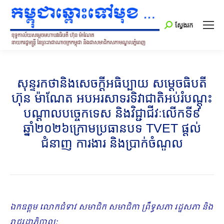
Search:
ស្វែងរក
សុន្ទរកថានិងសេចក្ដីអធិប្បាយ សម្ដេចធិបតី
ហ៊ុន ម៉ាណែត អបអរសាទរទិវាជាតិអប់រំបណ្ដុះ
បណ្ដាលបច្ចេកទេស និងវិជ្ជាជីវៈលើកទី៩
ឆ្នាំ២០២៦ក្រោមប្រធានបទ TVET ផ្ដល់
ជំនាញ ការងារ និងប្រាក់ចំណូល
ឯកឧត្តម លោកជំទាវ សមាជិក សមាជិកា ព្រឹទ្ធសភា រដ្ឋសភា និង
រាជរដ្ឋាភិបាល
;