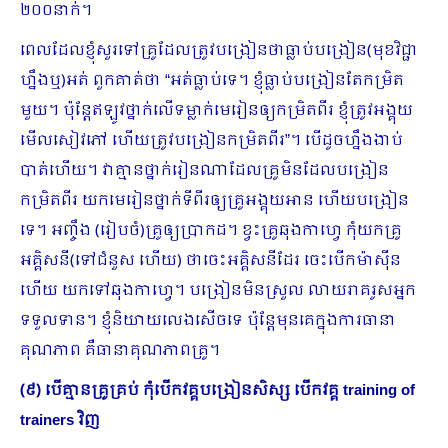
២០០នាក់។
ពេលដែលខ្ញុំសួរទៅគ្រូដែលត្រូវបង្រៀនថាធ្លាប់បង្រៀន(មុខវិជ្ជា
ហ្នឹងឬ)អត់ ពួកគាត់ថា “អត់ធ្លាប់ទេ។ ខ្ញុំធ្លាប់បង្រៀនតែកម្រិត
មួយ។ ប៉ុន្តែឥឡូវថ្នាក់លើទម្លាក់មេរៀនឲ្យកម្រិតពីរ ខ្ញុំត្រូវអង្គុយ
មើលសៀវភៅ ហើយត្រូវបង្រៀនកម្រិតពីរ”។ បើដូចហ្នឹងងាប់
បាត់ហើយ។ វាគ្មានថ្នាក់រៀនណាដែលគ្រូមិនដែលបង្រៀន
កម្រិតពីរ យកមេរៀនថ្នាក់ទីពីរឲ្យគ្រូអង្គុយអាន ហើយបង្រៀន
ទេ។ អញ្ចឹង (រៀបចំ)គ្រូឲ្យប្រាកដ។ ខ្វះគ្រូឆុងកាហ្វេ កុំយកគ្រូ
អគ្គិសនី(ទៅជំនួស ហើយ) ថាចេះអគ្គិសនីដែរ ចេះបើកម៉ាស៊ីន
ហើយ យកទៅឆុងកាហ្វេ។ បង្រៀនមិនស្រួល លាយរាគរូសអ្នក
ទទួលទាន។ ខ្ញុំនិយាយលេងសើចទេ ប៉ុន្តែមុនគេក្នុងការធានា
គុណភាព គឺធានាគុណភាពគ្រូ។
(៩) បើគ្មានគ្រូគ្រប់ កុំបើកវគ្គបង្រៀនសិស្ស បើកវគ្គ
training of
trainers វិញ