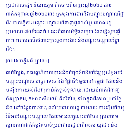
ប្រជាពលរដ្ឋ។ និយាយរួម គិតចាប់ពីចន្លោះឆ្នាំ២០២២ ដល់
ពាក់កណ្ដាលឆ្នាំ២០២៦នេះ ក្រសួងការងារនិងបណ្ដុះបណ្ដាលវិជ្ជា
ជីវៈបានធ្វើការបណ្ដុះបណ្ដាលជំនាញជូនដល់ប្រជាពលរដ្ឋ
ប្រមាណ ៧០ម៉ឺននាក់។ នេះគឺជាសមិទ្ធិផលមួយ ដែលខ្ញុំសូមធ្វើ
ការកោតសរសើរចំពោះក្រសួងការងារ និងបណ្ដុះបណ្ដាលវិជ្ជា
ជីវៈ។
[ចប់សេចក្ដីអធិប្បាយ២]
ជាក់ស្តែង, រាជរដ្ឋាភិបាលបាននិងកំពុងខិតខំអភិវឌ្ឍប្រព័ន្ធអប់រំ
បណ្តុះបណ្តាល បច្ចេកទេស និង វិជ្ជាជីវៈមួយនៅកម្ពុជា ដែលនឹង
បង្កើនការយល់ដឹងឱ្យកាន់តែទូលំទូលាយ, ដោយបំពាក់ជំនាញ
ពិតប្រាកដ, កសាងសីលធម៌ និងវិន័យ, ទាំងក្នុងជីវភាពប្រចាំថ្ងៃ
និង នៅកន្លែងការងារ, ដល់ប្រជាពលរដ្ឋ តាមរយៈ ការរៀបចំកម្ម
វិធីអប់រំបណ្តុះបណ្តាល ដែលមានលក្ខណៈបត់បែន ស្របតាម
ស្ថានភាព​ជាក់ស្តែង​របស់ប្រជាពលរដ្ឋ ជាពិសេស យុវជន និង