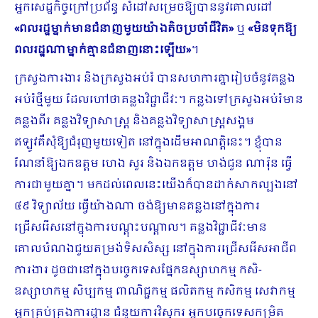
អ្នកសេដ្ឋកិច្ចក្រៅប្រព័ន្ធ សំដៅសម្រេចឱ្យបាននូវគោលដៅ
«
ពលរដ្ឋម្នាក់​មានជំនាញមួយយ៉ាងតិចប្រចាំជីវិត
»
ឬ
«
មិនទុកឱ្យ
ពលរដ្ឋណាម្នាក់គ្មានជំនាញនោះ​ឡើយ
»
។
ក្រសួងការងារ និងក្រសួងអប់រំ បានសហការគ្នារៀបចំនូវគន្លង
អប់រំថ្មីមួយ ដែលហៅថាគន្លងវិជ្ជាជីវៈ។ កន្លងទៅក្រសួងអប់រំមាន
គន្លងពីរ គន្លងវិទ្យាសាស្ត្រ និងគន្លងវិទ្យាសាស្ត្រសង្គម
ឥឡូវគឺសុំឱ្យជំរុញមួយទៀត នៅក្នុងដើមអាណត្តិនេះ។ ខ្ញុំបាន
ណែនាំឱ្យឯកឧត្តម ហេង សួរ និងឯកឧត្តម ហង់ជួន ណារ៉ុន ធ្វើ
ការជាមួយគ្នា។ មកដល់ពេលនេះយើងក៏បានដាក់សាកល្បងនៅ
៤៩ វិទ្យាល័យ ធ្វើយ៉ាងណា ចង់ឱ្យមានគន្លងនៅក្នុងការ
ជ្រើសរើសនៅក្នុងការបណ្ដុះបណ្ដាល។ គន្លងវិជ្ជាជីវៈមាន
គោលបំណងជួយតម្រង់ទិសសិស្ស នៅក្នុងការជ្រើសរើសអាជីព
ការងារ ដូចជានៅក្នុងបច្ចេកទេសផ្នែកឧស្សាហកម្ម កសិ-
ឧស្សាហកម្ម សិប្បកម្ម ពាណិជ្ជកម្ម ផលិតកម្ម កសិកម្ម សេវាកម្ម
អ្នកគ្រប់គ្រងការដ្ឋាន ជំនួយការវិស្វករ អ្នកបច្ចេកទេសកម្រិត