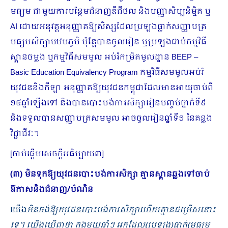
មធ្យម ជាមួយការបន្ថែមជំនាញឌីជីថល និងបញ្ញាសិប្បនិម្មិត ឬ
AI ដោយអនុវត្តអនុញ្ញាតឱ្យសិស្សដែលប្រឡងធ្លាក់សញ្ញាបត្រ
មធ្យមសិក្សាបឋមភូមិ ប៉ុន្តែបានចូលរៀន ឬប្រឡងជាប់កម្មវិធី
ស្ពានចម្លង ឬកម្មវិធីសមមូល អប់រំកម្រិតមូលដ្ឋាន BEEP –
Basic Education Equivalency Program កម្មវិធីសមមូលអប់រំ
យុវជននិងកីឡា អនុញ្ញាតឱ្យយុវជនកម្ពុជាដែលមានអាយុចាប់ពី
១៤ឆ្នាំឡើងទៅ និងបានបោះបង់ការសិក្សារៀនបញ្ចប់ថ្នាក់ទី៩
និងទទួលបានសញ្ញាបត្រសមមូល អាចចូលរៀនឆ្នាំទី១ នៃគន្លង
វិជ្ជាជីវៈ។
[ចាប់ផ្ដើមសេចក្ដីអធិប្បាយ៣]
(៣) មិនទុកឱ្យ
យុវជនបោះបង់ការសិក្សា
គ្មានស្ពានឆ្លងទៅចាប់
ឱកាសនិងជំនាញ/បំណិន
យើង
មិនចង់ឱ្យយុវជនបោះបង់ការសិក្សាហើយគ្មានជម្រើសនោះ
ទេ។ យើងឃើញថា ក្នុងមួយឆ្នាំៗ អ្នកដែល(ប្រឡង)ធ្លាក់(មធ្យម