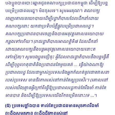
បងប្អូនបានបោះឆ្នោតជូនគណបក្សប្រជាជនកម្ពុជា ដើម្បីឱ្យបន្ត
បម្រើប្រជាពលរដ្ឋ។ មិនខុសទេ។ សូមអរគុណ​។
គណបក្ស
ចេញគោលនយោបាយដើម្បីរដ្ឋាភិបាលដែលដឹកនាំដោយ
គណបក្សនោះ យកជាប្រទីបបំភ្លឺផ្លូវបម្រើប្រជាពលរដ្ឋ។
គណបក្សប្រជាជនបានចេញនិងបានអនុវត្តគោលនយោបាយ
កន្លងទៅហើយ។ (រាជរដ្ឋាភិបាលអាណត្តិទី៧ ដែលដឹកនាំ
ដោយ)គណបក្ស​នឹងបន្តអនុវត្ត(គោលនយោបាយនោះត
ទៅទៀត)។ សូមបងប្អូនជឿចុះ អ្វីដែលរាជរដ្ឋាភិបាលនឹងបន្តធ្វើ​គឺ
ដើម្បីបុព្វហេតុជាតិនិងប្រជាជនតែមួយគត់ … ធ្វើយ៉ាងណាឱ្យ
ប្រជាពល​រដ្ឋ ដែលជាម្ចាស់ប្រទេសនិងអ្នកកំណត់នូវជោគវាសនា
របស់ប្រទេស មានជីវភាពរស់នៅកាន់តែល្អប្រសើរ។ (គោលដៅ
របស់យើង)គ្មានអ្វីក្រៅពីធ្វើឱ្យប្រជាពលរដ្ឋកាន់តែរឹងមាំ កាន់តែ
មានបាន និងដើម្បីឱ្យប្រទេសយើងរីកចម្រើននោះទេ
…។
(៥) ប្រទេសខ្លាំងបាន ទាល់តែប្រជាជនមានសុខភាពរឹងមាំ
ពង្រឹងសមត្ថភាព ពង្រឹងជីវភាពរស់នៅ