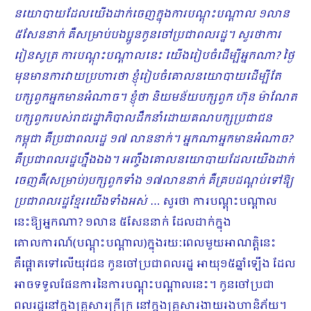
នយោបាយដែលយើងដាក់ចេញក្នុងការបណ្តុះបណ្តាល ១លាន
៥សែននាក់ គឺសម្រាប់បងប្អូនកូនចៅប្រជាពលរដ្ឋ។ សួរថាការ
រៀនសូត្រ ការបណ្តុះបណ្តាលនេះ យើងរៀបចំដើម្បីអ្នកណា? ថ្ងៃ
មុនមានការវាយប្រហារថា ខ្ញុំរៀបចំគោលនយោបាយដើម្បីតែ
បក្សពួកអ្នកមានអំណាច។ ខ្ញុំថា និយមន័យបក្សពួក ហ៊ុន ម៉ាណែត
បក្សពួករបស់រាជរដ្ឋាភិបាលដឹកនាំដោយគណបក្សប្រជាជន
កម្ពុជា គឺប្រជាពលរដ្ឋ ១៧ លាននាក់។ អ្នកណាអ្នកមានអំ​ណាច​?
គឺប្រជាពលរដ្ឋហ្នឹងឯង។ អញ្ចឹងគោលនយោបាយដែលយើងដាក់
ចេញគឺ(សម្រាប់)បក្សពួកទាំង ១៧លាននាក់ គឺគ្របដណ្តប់ទៅឱ្យ
ប្រជាពលរដ្ឋខ្មែរយើងទាំងអស់
… សួរថា ការបណ្តុះបណ្តាល
នេះឱ្យអ្នកណា? ១លាន ៥សែននាក់ ដែលដាក់ក្នុង
គោលការណ៍(បណ្តុះបណ្តាល)ក្នុងរយៈពេលមួយអាណត្តិនេះ
គឺផ្តោតទៅលើយុវជន កូនចៅប្រជាពលរដ្ឋ អាយុ១៥ឆ្នាំឡើង ដែល
អាចទទួលផែនការនៃការបណ្តុះបណ្តាលនេះ។ កូនចៅប្រជា
ពលរដ្ឋនៅក្នុងគ្រួសារក្រីក្រ នៅក្នុងគ្រួសារងាយរងហានិភ័យ​។