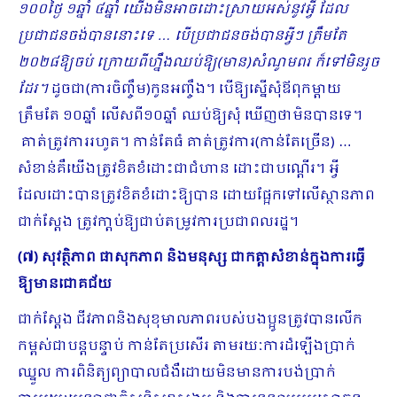
១០០ថ្ងៃ ១ឆ្នាំ ៤ឆ្នាំ យើងមិនអាចដោះស្រាយអស់នូវអ្វី ដែល
ប្រជាជនចង់បាននោះទេ … បើប្រជាជនចង់បានអ្វីៗ ត្រឹមតែ
២០២៨ឱ្យចប់ ក្រោយពីហ្នឹងឈប់​ឱ្យ(មាន)សំណូមពរ ក៏ទៅមិនរួច
ដែរ។
ដូចជា(ការចិញ្ចឹម)កូនអញ្ចឹង។ បើឱ្យស្នើសុំឪពុកម្ដាយ
ត្រឹមតែ ១០ឆ្នាំ លើសពី១០ឆ្នាំ ឈប់ឱ្យសុំ ឃើញថាមិនបានទេ។
គាត់ត្រូវការរហូត។ កាន់តែធំ គាត់ត្រូវការ(កាន់តែច្រើន) …
សំខា​ន់គឺយើងត្រូវខិតខំដោះជាជំហាន ដោះជាបណ្ដើរ។ អ្វី
ដែលដោះបានត្រូវខិតខំដោះឱ្យបាន ដោយផ្អែកទៅលើស្ថានភាព
ជាក់ស្ដែង ត្រូវកា្ដប់​ឱ្យជាប់តម្រូវការប្រជាពលរដ្ឋ។​
(៧) សុវត្ថិភាព ផាសុកភាព និងមនុស្ស ជាកត្តាសំខាន់ក្នុងការធ្វើ
ឱ្យមានជោគជ័យ
ជាក់ស្ដែង ជីវភាពនិងសុខុមាលភាពរបស់បងប្អូនត្រូវបានលើក
កម្ពស់ជាបន្ដបន្ទាប់ កាន់តែប្រសើរ តាមរយៈការដំឡើងប្រាក់
ឈ្នួល ការពិនិត្យព្យាបាលជំងឺដោយមិនមានការបង់ប្រាក់