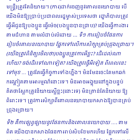
មន្ត្រី)ត្រូវតែនិយាយ។ (ការ)ដាក់ចេញនូវគោលនយោបាយ បើ
យើងមិនឱ្យប្រាប់ប្រ​ជា​ពលរដ្ឋម្ចាស់ប្រទេសថា រដ្ឋាភិបាលត្រូវ
ធ្វើអីជូនឱ្យបងប្អូន ធ្វើម៉េច(បងប្អូនបានជ្រាប)? យើងធ្វើការងារ
តាមជំហាន តាមលំដាប់លំដោយ​ …
ទី១ ការរៀបចំផែនការ
រៀបចំគោលនយោបាយ ផ្អែកទៅលើការសិក្សាគ្រប់ជ្រុងជ្រោយ។
(យើងត្រូវពិនិត្យមើលថា)បងប្អូនត្រូវការអីខ្លះ? ដើរដល់ណា
ហើយ? ចង់ដើរទៅណាទៀត? យើងត្រូវធ្វើអីទៀត ពីពេលនេះ
ទៅមុខ …
ត្រូវតែធ្វើកិច្ចការទាំងហ្នឹង។ មិនមែនចេះតែមកឆក់
កណ្ដៀតតាមអារម្មណ៍នោះទេ។ មិនអាចអង្គុយនៅក្នុងបន្ទប់
គិតថាស្អែកត្រូវនិយាយស្អីខ្លះ(នោះទេ) មិនគ្រាន់តែនិយាយ ឱ្យ​
ពិរោះទេ។ ត្រូវការសិក្សាពីគោលនយោបាយកសាងឱ្យបានគ្រប់
ជ្រុងជ្រោយ។
ទី២ គឺការផ្សព្វផ្សាយនូវផែនការនិងគោលនយោបាយ ….
តាម
ពិត យើងបានកសាងផែនការរាប់សិបខែមកហើយ ផ្អែកទៅលើ