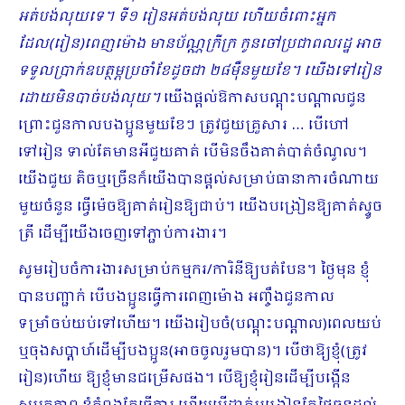
អត់បង់លុយទេ។ ទី១ រៀនអត់បង់លុយ ហើយចំពោះអ្នក
ដែល(រៀន)ពេញម៉ោង មានប័ណ្ណក្រីក្រ កូនចៅប្រជាពលរដ្ឋ អាច
ទទួលប្រាក់ឧបត្ថម្ភប្រចាំខែដូចជា ២៨ម៉ឺនមួយខែ។ យើងទៅរៀន
ដោយមិនបាច់បង់លុយ។
យើងផ្តល់ឱកាស​បណ្តុះបណ្តាលជូន
ព្រោះជួនកាលបងប្អូនមួយខែៗ ត្រូវជួយគ្រួសារ … បើហៅ
ទៅរៀន ទាល់តែមានអីជួយគាត់ បើមិនចឹងគាត់បាត់ចំណូល។
យើងជួយ តិចឬច្រើនក៏យើងបានផ្ដល់សម្រាប់ធានាការចំណាយ
មួយចំនួន ធ្វើម៉េចឱ្យគាត់រៀនឱ្យជាប់។ យើងបង្រៀនឱ្យគាត់ស្ទូច
ត្រី ដើម្បីយើងចេញទៅភ្ជាប់ការងារ។
សូមរៀបចំការងារសម្រាប់កម្មករ/ការិនីឱ្យបត់បែន។ ថ្ងៃមុន ខ្ញុំ
បានបញ្ជាក់ បើបងប្អូនធ្វើការពេញម៉ោង អញ្ចឹងជួនកាល
ទម្រាំចប់យប់ទៅហើយ។ យើងរៀបចំ(បណ្ដុះបណ្ដាល)ពេលយប់
ឬចុងសប្ដាហ៍ដើម្បីបងប្អូន(អាចចូលរួមបាន)។ បើថាឱ្យខ្ញុំ(ត្រូវ
រៀន)ហើយ ឱ្យខ្ញុំមានជម្រើសផង។ បើឱ្យខ្ញុំរៀនដើម្បីបង្កើន