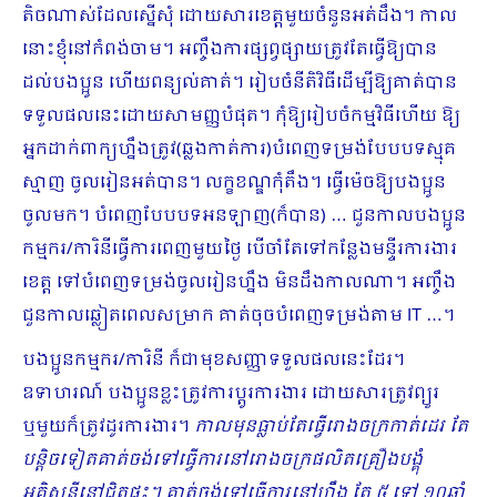
តិចណាស់ដែលស្នើសុំ ដោយសារខេត្តមួយចំនួនអត់ដឹង។ កាល​
នោះខ្ញុំនៅកំពង់ចាម។ អញ្ចឹងការផ្សព្វផ្សាយត្រូវតែធ្វើឱ្យបាន
ដល់បងប្អូន ហើយពន្យល់គាត់។ រៀបចំនីតិវិធីដើម្បីឱ្យគាត់បាន
ទទួលផលនេះដោយសាមញ្ញបំផុត​។ កុំឱ្យរៀបចំកម្មវិធីហើយ ឱ្យ
អ្នកដាក់ពាក្យហ្នឹងត្រូវ(ឆ្លងកាត់ការ)បំពេញទម្រង់បែបបទស្មុគ
ស្មាញ ចូលរៀនអត់បាន។ លក្ខខណ្ឌកុំតឹង។ ធ្វើម៉េចឱ្យបងប្អូន
ចូលមក។ បំពេញបែបបទអនឡាញ(ក៏បាន) … ជួនកាលបងប្អូន
កម្មករ/ការិនីធ្វើការពេញមួយថ្ងៃ បើចាំតែទៅកន្លែងមន្ទីរការងារ
ខេត្ត ទៅបំពេញទម្រង់ចូលរៀនហ្នឹង មិនដឹងកាលណា។ អញ្ចឹង
ជួនកាលឆ្លៀតពេលសម្រាក គាត់ចុចបំពេញទម្រង់តាម IT …។
បងប្អូនកម្មករ/ការិនី ក៏ជាមុខសញ្ញាទទួលផលនេះដែរ។
ឧទាហរណ៍ បងប្អូនខ្លះត្រូវការប្តូរការងារ ដោយសារត្រូវព្យួរ
ឬមួយក៏ត្រូវដូរការងារ។
កាលមុនធ្លាប់តែធ្វើរោងចក្រកាត់ដេរ តែ
បន្តិចទៀតគាត់ចង់ទៅធ្វើការនៅរោងចក្រផលិតគ្រឿងបង្គុំ
អគ្គិសនីនៅជិតផ្ទះ។ គាត់ចង់ទៅធ្វើការនៅហ្នឹង តែ ៥ ទៅ ១០ឆ្នាំ