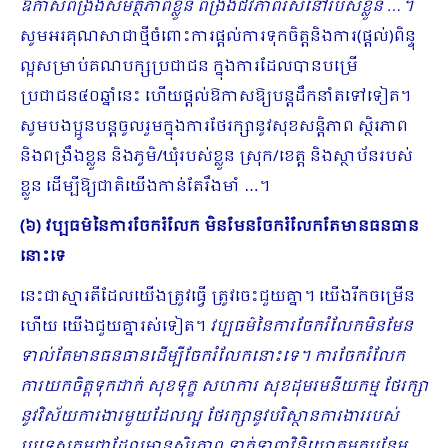
ឱកាសពង្រឹងសមត្ថភាពខ្លួន ពង្រឹងជីវភាពរស់នៅរបស់ខ្លួន …។
សូមអរគុណសាជាថ្មីចំពោះការផ្ដល់ការទុកចិត្តនិងការ(ផ្ដល់)ពិន្ទុ
ល្អសម្រាប់គណបក្សប្រជាជន ក្នុងការដែលបានបម្រើ
ប្រជាជន៤០ឆ្នាំនេះ ហើយផ្ដល់ឱកាសឱ្យបន្ដដឹកនាំតទៅទៀត។
សូមបងប្អូនបន្ដចូលរួមក្នុងការថែរក្សានូវសុខសន្ដិភាព ស្ថិរភាព​
និងពង្រឹងខ្លួន និងភូមិ/ឃុំរបស់ខ្លួន ស្រុក/ខេត្ត និងស្ថាប័នរបស់
ខ្លួន ដើម្បីឱ្យជាតិយើងកាន់តែរឹងមាំ …។
(៦) វប្បធម៌នៃការចែករំលែក មិនមែនចែករំលែកតែមានធនធាន
នោះទេ
នេះជាស្មារតីដែលយើងត្រូវធ្វើ ត្រូវចេះជួយគ្នា។ យើងរីកចម្រើន
ហើយ យើងជួយគ្នារស់ទៀត។
វប្បធម៌នៃការចែករំលែកមិនមែន
ទាល់តែមានធនធានដើម្បីចែករំលែកនោះទេ។ ការចែករំលែក
ការយកចិត្តទុកដាក់ សុខទុក្ខ សហការ សុខដុមរមនីយកម្ម ថែរក្សា
នូវវិស័យការងារមួយដែលល្អ ថែរក្សានូវបរិស្ថាន​ការងាររបស់
ប្រទេសកម្ពុជាដែលមានស្ថិរភាព ទាក់ទាញវិនិយោគមកបន្ថែម