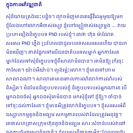
ក្នុងការអភិវឌ្ឍជាតិ
សុំនិយាយត្រង់នេះបន្តិច។ ល្ងាចមិញមានគេផ្ញើវីដេអូមួយឱ្យមក
ខ្ញុំលែងហៅលោកអ៊ំចាស់វស្សា ខ្ញុំហៅម្សៀចាស់វស្សាម្តង … វាយ
ប្រហាររឿងនិក្ខេបបទ PhD របស់ខ្ញុំ។ គេថា ហ៊ុន ម៉ាណែត
សរសេរ PhD ហ្នឹង ប្រហែលជាជួលបរទេសសរសេរហើយ បានរក
មិនឃើញ។ គាត់ផ្អែកទៅលើជនជាតិបរទេសម្នាក់ អ្នកកាសែត
ម្នាក់ដែលទៅសុំនិក្ខេបបទខ្ញុំពីសាលាមិនបាន។ គេមិនឱ្យ (ក៏)ចុះ
កាសែត។ យ៉ាប់អីយ៉ាប់។ ល្ងង់ម៉្លេះលោក។ ខ្ញុំមានទៅហាម
សាលាឯណា។ សាលាគេមានគោលការណ៍លាក់ការណ៍របស់
និស្សិត។ មិនមែននិក្ខេបបទរបស់ខ្ញុំ និក្ខេបបទរបស់អ្នកណាគេ បើ
អ្នកឯងចង់សុំ អ្នកឯងសុំគេមិនបាន មកសុំខ្ញុំទៅ ខ្ញុំឱ្យ។ ចាំបាច់
ទៅចុះដល់កាសែត។ ខ្ញុំមានអីត្រូវលាក់និក្ខេបបទ។ ខ្ញុំសរសេរអំពី
ឧស្សាហកម្មតូចនិងមធ្យម សកម្មភាពរបស់វាដែលត្រូវអនុវត្ត។
គេថាសហគ្រាសក្រុមហ៊ុនតូចនិងមធ្យម សារៈសំខាន់របស់វានៅ
ក្នុងការជំរុញសេដ្ឋកិច្ចជាតិ។ ខ្ញុំសរសេរពីថាកត្តាអីខ្លះដែលជួយឱ្យ