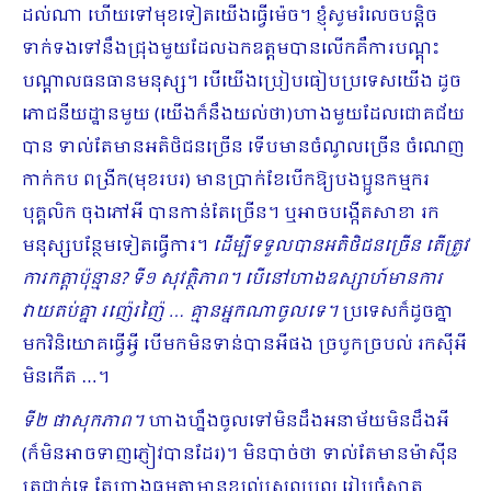
ដល់ណា ហើយទៅមុខទៀតយើងធ្វើម៉េច។ ខ្ញុំសូមរំលេចបន្ដិច
ទាក់ទងទៅនឹង​ជ្រុង​​មួយដែលឯកឧត្តមបានលើកគឺការបណ្ដុះ
បណ្ដាលធនធានមនុស្ស។ បើយើងប្រៀបធៀបប្រទេសយើង ដូច
ភោជនីយដ្ឋានមួយ (យើងក៏នឹងយល់ថា)ហាងមួយដែលជោគជ័យ
បាន ទាល់តែមានអតិថិជនច្រើន ទើបមានចំណូលច្រើន ចំណេញ
កាក់កប ពង្រីក(មុខរបរ) មានប្រាក់ខែបើកឱ្យបងប្អូនកម្មករ
បុគ្គលិក ចុងភៅអី បានកាន់តែច្រើន។ ឬអាចបង្កើតសាខា រក
មនុស្សបន្ថែមទៀតធ្វើការ។
ដើម្បីទទួលបានអតិថិជនច្រើន តើត្រូវ
ការ​កត្ដាប៉ុន្មាន? ទី១ សុវត្ថិភាព។ បើនៅហាងឧស្សាហ៍មានការ
វាយតប់គ្នា រញ៉េរញ៉ៃ … គ្មានអ្នកណាចូលទេ។
ប្រទេសក៏ដូចគ្នា
មកវិនិយោគធ្វើអ្វី បើមកមិនទាន់បានអីផង ច្របូកច្របល់ រកស៊ីអី
មិនកើត …។
ទី២ ផាសុកភាព។
ហាងហ្នឹងចូលទៅមិនដឹងអនាម័យមិនដឹងអី
(ក៏មិនអាចទាញភ្ញៀវបានដែរ)។ មិនបាច់ថា ទាល់តែមានម៉ាស៊ីន
ត្រជាក់ទេ តែហាងធម្មតាមានខ្យល់ស្រួលបួល រៀបចំ​ស្អាត