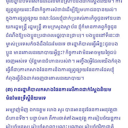
មូលដ្ឋានបទពិសោធន៍ដែលមានស្រាប់និងជាក់ស្ដែងនិយម។ ការ
ផ្សព្វផ្សាយនេះគឺជាកិច្ចការសំខាន់ដើម្បីឱ្យមហាជនបានយល់។
ក្នុងការផ្សព្វផ្សាយ ខណៈដែលខ្ញុំដាក់ប្រគល់ភារកិច្ចជូនទៅឧបនា​
យករដ្ឋមន្រ្តី រដ្ឋមន្រ្តី តាមក្រសួងស្ថាប័ន ខ្ញុំក៏មានកាតព្វកិច្ចជូន
ដំណឹងឱ្យបងប្អូនប្រជាពលរដ្ឋ(បានជ្រាប)។ បងប្អូននៅទីនេះជា
ម្ចាស់ប្រទេសក៏ចង់ដឹងដែរមែនទេ ថារដ្ឋាភិបាលធ្វើអីខ្លះជូនបង
ប្អូន មានគោលនយោបាយអ្វីខ្លះ? កិច្ចការវាមិនអាចមួយថ្ងៃជប់
ចេញអស់ទេ ប៉ុន្តែមានជំហានរបស់វា។ អញ្ចឹង(អ្វីដែលយើងកំពុង
ធ្វើគឺជា)ការកសាងផែនការនិងការផ្សព្វផ្សាយផែនការដែលខ្ញុំ
កំពុងធ្វើនិងដាក់ចេញជាគោលនយោ​បាយ។
(៣) រាជរដ្ឋាភិបាលកសាងផែនការលើភាពជាក់ស្តែងនិយម
មិនមែនទ្រឹស្តីនិយមទេ
អម្បាញ់មិញ ឯកឧត្តម ហេង សួរ​ បានអាននូវផែនការអនុវត្តជា
ជំហានទី២។ បន្ទាប់មក​ គឺការចាត់តាំងអនុវត្ត ការរៀបចំយន្ដការ
រៀបចំ​មនុស្ស រៀបចំសាលាបណ្ដុះបណ្ដាល រៀបចំថវិកាជាតិ