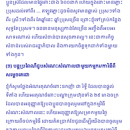
ប្អូនស្រីដែលមានផ្ទៃពោះជាង ៦០០នាក់ ហើយក្នុងនោះមានភ្លោះ
ប្រុសដល់ទៅពីរ … ឥឡូវភ្លោះដូចមិនសូវមានឆ្លាស់ ប្រុសៗទាំង
ពីរ ស្រីៗទាំងពីរ តែឆ្នាំនេះ ឆ្នាំប្រុសច្រើន​ ព្រោះខ្ញុំទៅគ្រប់កន្លែង
សុទ្ធតែប្រុសទ។ ធនធានមនុស្សកាន់តែច្រើន អញ្ចឹងគឺអបអរ
សាទរណាស់ ហើយសំខាន់បានសុខភាពល្អ។ នេះជាការកិច្ច
សំខាន់របស់រាជរដ្ឋាភិបាល និងការយកចិត្តទុកដាក់ទាំងម្ដាយ
ទាំងកូន។
(១) បន្តប្រពៃណីជួបសំណេះសំណាលជាមួយកម្មករ/ការិនីពី
សម្ដេចតេជោ
ខ្ញុំក៏សូមថ្លែងអំណរគុណចំពោះឧកញ៉ា ជា រិទ្ធី ដែលបានផ្ដល់
ទីតាំង ហើយអរគុណចំពោះបណ្ដាក្រុមហ៊ុនទាំង ២៩ រោងចក្រ
ដែលបានអនុញ្ញាតឱ្យបងប្អូនបានចូលរួមនៅក្នុងកម្មវិធី
សំណេះសំណាលនេះ ហើយអនុញ្ញាតឱ្យសម្រាកមួយថ្ងៃ
ក្រោយពីចប់កម្មវិធី ដោយគិតប្រាក់ខែជូនដើម្បីយើងបានចូលរួម