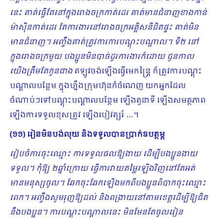
នេះ គាត់ធ្វើតែនៅក្នុងរោងចក្រកាត់ដេរ គាត់មានជំនាញខាងកាន់
ម៉ាស៊ីនកាត់ដេរ តែការងារនៅរោងចក្រអគ្គិសនីជិតផ្ទះ គាត់មិន
មានជំ​នាញ។ អញ្ចឹងគាត់ត្រូវការការបណ្តុះបណ្តាល។ ទី២ នៅ
ក្នុងរោងចក្រមួយ បងប្អូនមិនបាច់ដូរការងារក៏ដោយ ជួនកាល
យើងត្រឹមតែកូនជាង
ឥឡូវចង់ឡើងធ្វើមេកន្ត្រៃ ក៏ត្រូវការបណ្តុះ
បណ្តាលបន្ថែម ក្នុងហ្នឹងក្រុមហ៊ុនក៏ចំណេញ យកអ្នកដែល
ចំណាប់ៗទៅបណ្តុះបណ្តាលបន្ថែម ឡើងតួនាទី ឡើងសមត្ថភាព
ឡើងការទទួលខុសត្រូវ ឡើងបៀវត្សរ៍ …។
(១១) រៀនមិនបង់លុយ និងទទួលបានប្រាក់ឧបត្ថម្ភ
រៀបចំការចុះឈ្មោះ ការទទួលផលឱ្យងាយ ដើម្បីបងប្អូនងាយ
ទទួល។ កុំឱ្យ ២ឆ្នាំក្រោយ ធ្វើការវាយតម្លៃឡើងវិញនៅតែអត់
មានមនុស្សចូល។ ឆែកចុះឆែកឡើងមកពីបងប្អូនពិបាកចុះឈ្មោះ
ពេក។ អញ្ចឹងសូមរុញឱ្យដល់ និងពង្រាយនៅតាមខេត្តដើម្បីឱ្យជិត
នឹងបងប្អូន។ ការបណ្តុះបណ្តាលនេះ មិនមែនតែចូលរៀន