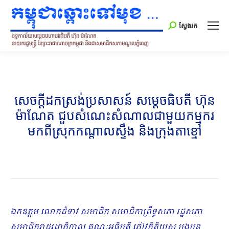
Search:
ស្វែងរក
សេចក្តីដកស្រង់ប្រសាសន៍ សម្ដេចធិបតី ហ៊ុន
ម៉ាណែត ជួបសំណេះសំណាលជាមួយកម្មករ
មកពីស្រុកកណ្ដាលស្ទឹង និងក្រុងតាខ្មៅ
ឯកឧត្តម លោកជំទាវ សមាជិក សមាជិកាព្រឹទ្ធសភា រដ្ឋសភា
សមាជិករាជរដ្ឋាភិបាល គណៈអធិបតី ភ្ញៀវកិត្តិយស បងប្អូន