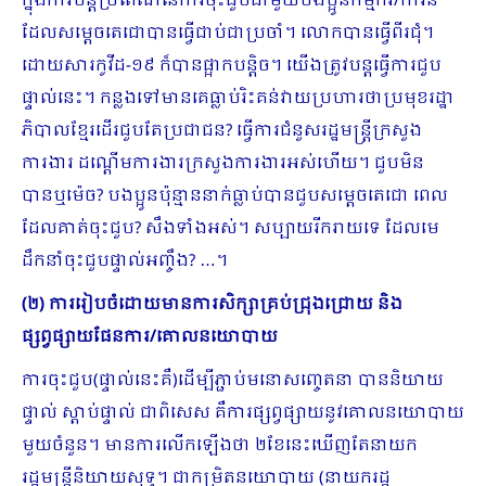
ក្នុងការបន្តប្រពៃណីនៃការចុះជួបជាមួយបងប្អូនកម្មករ/ការិនី
ដែលសម្ដេចតេជោបានធ្វើជាប់ជាប្រចាំ។ លោកបានធ្វើពីរជុំ។
ដោយសារកូវីដ​-១៩ ក៏បានផ្អាកបន្ដិច។ យើងត្រូវបន្តធើ្វការជួប
ផ្ទាល់នេះ។ កន្លងទៅមានគេធ្លាប់រិះគន់វាយប្រហារថាប្រមុខរដ្ឋា
ភិបាលខ្មែរដើរជួបតែប្រជាជន? ធ្វើការជំនួសរដ្ឋមន្រ្តីក្រសួង
ការងារ ដណ្ដើមការងារក្រសួងការងារអស់ហើយ។ ជួបមិន
បានឬម៉េច? បងប្អូនប៉ុន្មាននាក់ធ្លាប់បានជួបសម្ដេចតេជោ ពេល
ដែលគាត់ចុះជួប? សឹងទាំងអស់។ សប្បាយរីករាយទេ ដែលមេ
ដឹកនាំចុះជួបផ្ទាល់អញ្ចឹង? …។
(២) ការរៀបចំដោយមានការសិក្សាគ្រប់ជ្រុងជ្រោយ និង
ផ្សព្វផ្សាយផែនការ/គោលនយោបាយ
ការចុះជួប(ផ្ទាល់នេះគឺ)ដើម្បីភ្ជាប់មនោសញ្ចេតនា បាននិយាយ
ផ្ទាល់ ស្ដាប់ផ្ទាល់ ជាពិសេស គឺការផ្សព្វផ្សាយនូវគោលនយោបាយ
មួយចំនួន។ មានការលើកឡើងថា ២ខែនេះឃើញតែនាយក
រដ្ឋមន្រ្តីនិយាយសុទ្ធ។ ជាកម្រិតនយោបាយ (នាយករដ្ឋ