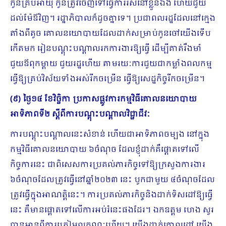
កូនគ្រប់អាយុ កូនត្រូវចេញទៅធ្វើការរស់នៅខ្លួនឯង ហើយជួយ
ដល់ម៉ែឪវិញ។ រដ្ឋាភិបាលក៏ដូចគ្នាទេ។ ប្រជាពលរដ្ឋដែលនៅក្មេង
តាំងពីតូច គោលនយោបាយដែលដាក់សម្រាប់កូនចៅយើងទើប
កើតមក រៀនបណ្តុះបណ្តាលរកការងារឱ្យធ្វើ ដើម្បីគាត់រឹងមាំ
ជួយឪពុកម្តាយ ជួយរដ្ឋហើយ តាមរយៈការជួយជាកម្លាំងពលកម្ម
ធ្វើឱ្យគ្រប់វិស័យទាំងអស់រីកចម្រើន ធ្វើឱ្យសេដ្ឋកិច្ចរីកចម្រើន។
(៩) ថ្ងៃ១៤ ខែវិច្ឆិកា ប្រកាសផ្លូវការកម្មវិធីគោលនយោបាយ
អាទិភាពទី២ ស្តីពីការបណ្ដុះបណ្ដាលវិជ្ជាជីវៈ
ការបណ្តុះបណ្តាលនេះសំខាន់ ហើយជាអាទិភាពចម្បង នៅក្នុង
កម្មវិធីគោលនយោបាយ ៦ចំណុច ដែលខ្ញុំដាក់គឺផ្តោតទៅលើ
កិច្ចការនេះ ជាពិសេសការប្រគល់ភារកិច្ចទៅឱ្យក្រសួងការងារ
៦ចំណុចដែលត្រូវធ្វើនៅឆ្នាំ២០២៣ នេះ បូកជាមួយ ៤ចំណុចដែល
ត្រូវធ្វើក្នុងអាណត្តិនេះ។ ការប្រគល់ភារកិច្ចនិងដាក់ទិសដៅឱ្យធ្វើ
នេះ គឺមានផ្តោតទៅលើការអប់រំនេះផងដែរ។ ឯកឧត្តម ហេង សួរ
បានអានពីការត្រៀមលក្ខណៈហើយ។ យើងដាក់គោល​ដៅ យើង