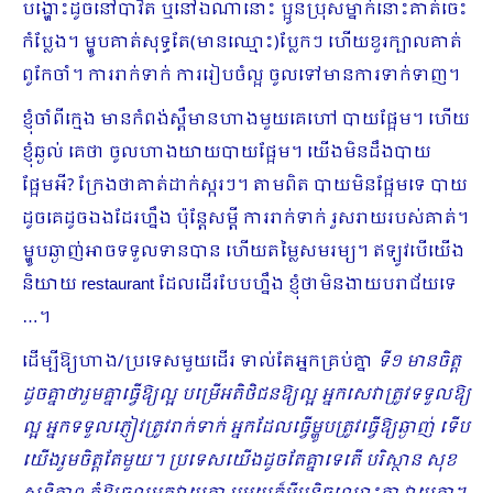
បង្ហោះដូចនៅបាវិត ឬនៅឯណានោះ ប្អូនប្រុសម្នាក់នោះគាត់ចេះ
កំប្លែង។ ម្ហូបគាត់សុទ្ធតែ(មានឈ្មោះ)ប្លែកៗ ហើយខួរក្បាលគាត់
ពូកែចាំ។ ការរាក់ទាក់ ការរៀបចំល្អ ចូលទៅមានការទាក់ទាញ។
ខ្ញុំចាំពីក្មេង មានកំពង់ស្ពឺមានហាងមួយគេហៅ បាយផ្អែម។ ហើយ
ខ្ញុំឆ្ងល់ គេថា ចូលហាងយាយបាយផ្អែម។ យើងមិនដឹងបាយ
ផ្អែមអី? ក្រែងថាគាត់ដាក់ស្ករៗ។ តាមពិត បាយមិនផ្អែមទេ បាយ
ដូចគេដូចឯងដែរហ្នឹង ប៉ុន្តែសម្ដី ការរាក់ទាក់ រួសរាយរបស់គាត់។
ម្ហូបឆ្ងាញ់អាចទទួលទានបាន ហើយតម្លៃសមរម្យ។ ឥឡូវបើយើង
និយាយ restaurant ដែលដើរបែបហ្នឹង ខ្ញុំថាមិនងាយបរាជ័យទេ
…។
ដើម្បីឱ្យហាង/ប្រទេសមួយដើរ ទាល់តែអ្នកគ្រប់គ្នា
ទី១ មានចិត្ត
ដូចគ្នាថារួមគ្នាធ្វើឱ្យល្អ បម្រើអតិថិជនឱ្យល្អ អ្នកសេវាត្រូវទទួលឱ្យ
ល្អ អ្នកទទួលភ្ញៀវត្រូវរាក់ទាក់ អ្នកដែលធ្វើម្ហូបត្រូវធ្វើឱ្យឆ្ងាញ់ ទើប
យើងរួមចិត្តតែមួយ​។ ប្រទេសយើងដូចតែគ្នាទេតើ បរិស្ថាន សុខ