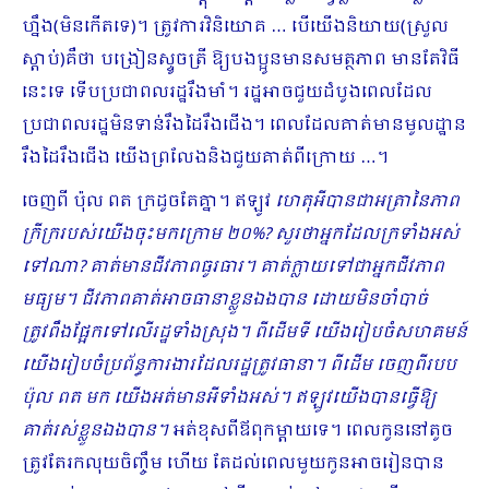
ហ្នឹង(មិនកើតទេ)។ ត្រូវការវិនិយោគ … បើយើងនិយាយ(ស្រួល
ស្ដាប់់)គឺថា បង្រៀនស្ទូចត្រី ឱ្យបងប្អូនមានសមត្ថភាព មានតែវិធី
នេះទេ ទើបប្រជាពលរដ្ឋរឹងមាំ។ រដ្ឋអាចជួយដំបូងពេលដែល
ប្រជាពលរដ្ឋមិនទាន់រឹងដៃរឹងជើង។ ពេលដែលគាត់មានមូលដ្ឋាន
រឹងដៃរឹងជើង យើងព្រលែងនិងជួយគាត់ពីក្រោយ …។
ចេញពី ប៉ុល ពត ក្រដូចតែគ្នា។ ឥឡូវ
ហេតុអីបានជាអត្រានៃភាព
ក្រីក្ររបស់យើងចុះមកក្រោម ២០%? សួរថាអ្នកដែលក្រទាំងអស់
ទៅណា? គាត់មានជីវភាពធូរធារ។ គាត់ក្លាយទៅជាអ្នកជីវភាព
មធ្យម។ ជីវភាពគាត់អាចធានាខ្លួនឯងបាន ដោយមិនចាំបាច់
ត្រូវពឹងផ្អែកទៅលើរដ្ឋទាំងស្រុង។ ពីដើមទី យើងរៀបចំសហគមន៍
យើងរៀបចំប្រព័ន្ធការងារដែលរដ្ឋត្រូវធានា។ ពីដើម ចេញពីរបប
ប៉ុល ពត មក យើងអត់មានអីទាំងអស់។ ឥឡូវយើងបានធ្វើឱ្យ
គាត់រស់ខ្លួនឯងបាន។
អត់ខុសពីឪពុកម្តាយទេ។ ពេលកូននៅតូច
ត្រូវតែរកលុយចិញ្ចឹម ហើយ តែដល់ពេលមួយកូនអាចរៀនបាន