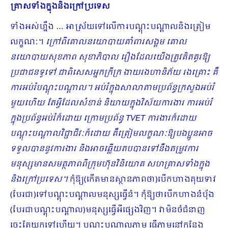
គ្រាសទាំងក្នុងនិងក្រៅប្រទេស
ទាំងអស់ហ្នឹង … អាស្រ័យទៅលើការបណ្ដុះបណ្ដាលនិងត្រៀម
លក្ខណៈ។
ក្រៅពីគោលនយោបាយគាំពារសង្គម គោល
នយោបាយសុខភាព សុខាភិបាល រឿងដែលយើងត្រូវគិតគូរឱ្យ
ប្រជាជនទូទៅ ជាពិសេសអ្នកក្រីក្រ ងាយរងហានិភ័យ រងគ្រោះ គឺ
ការអប់រំបណ្ដុះបណ្ដាល។ អប់រំក្នុងសាលាតាមប្រព័ន្ធក្រសួងអប់រំ
មួយហើយ តែអ្វីដែលសំខាន់ និយាយក្នុងវិស័យការងារ ការអប់រំ
ក្នុងប្រព័ន្ធអប់រំក៏ដោយ ក្រោមប្រព័ន្ធ
TVET ការងារក៏ដោយ
បណ្ដុះបណ្ដាលវិជ្ជាជីវៈក៏ដោយ គឺត្រៀមលក្ខណៈឱ្យបងប្អូនអាច
ទទួលបាននូវការងារ និងអាចឆ្លើយតបបានទៅនឹងតម្រូវការ
មនុស្សមានសមត្ថភាពពីក្រុមហ៊ុនវិនិយោគ សហគ្រាសទាំងក្នុង
និងក្រៅប្រទេស។
កុំឱ្យ(កើតមានស្ថានភាពថា)បើកហាងគុយទាវ
(បែរជា)ទៅបណ្ដុះបណ្ដាលមនុស្សធ្វើនំ។ កុំឱ្យថាបើកហាងនំប៉័ង
(បែរជាបណ្តុះបណ្តាល)មនុស្សធ្វើអីផ្សេងវិញ។ វាមិនចំជំនាញ
ចេះតែយកទៅហើយ។ បណ្ដុះបណ្ដាលភ្លាម ធ្វើភ្លាមនៅកន្លែង