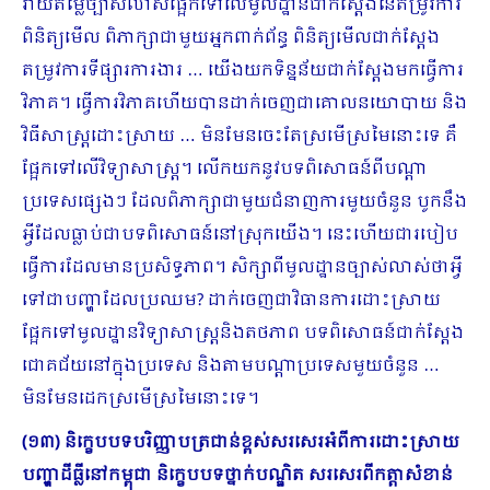
វាយតម្លៃច្បាស់លាស់ផ្អែកទៅលើមូលដ្ឋានជាក់ស្ដែងនៃតម្រូវការ
ពិនិត្យមើល ពិភាក្សាជាមួយអ្នកពាក់ព័ន្ធ ពិនិត្យមើលជាក់ស្ដែង
តម្រូវការទីផ្សារការងារ … យើងយកទិន្នន័យជាក់​ស្ដែងមកធ្វើការ
វិភាគ​។ ធ្វើការវិភាគហើយបានដាក់ចេញជាគោលនយោបាយ និង
វិធីសាស្រ្តដោះស្រាយ … មិនមែនចេះតែស្រមើស្រមៃនោះទេ គឺ
ផ្អែកទៅលើវិទ្យាសាស្រ្ត។ លើកយកនូវបទពិសោធន៍ពីបណ្ដា
ប្រទេសផ្សេងៗ ដែលពិភាក្សាជា​មួយជំនាញការមួយចំនួន បូកនឹង
អ្វីដែលធ្លាប់ជាបទពិសោធន៍នៅស្រុកយើង។ នេះហើយជារបៀប
ធ្វើការដែលមានប្រសិទ្ធភាព។ សិក្សាពីមូលដ្ឋានច្បាស់លាស់ថាអ្វី
ទៅជាបញ្ហាដែលប្រឈម? ដាក់ចេញជាវិធានការដោះស្រាយ
ផ្អែកទៅមូលដ្ឋានវិទ្យាសាស្រ្តនិងតថភាព បទពិសោធន៍ជាក់ស្ដែង
ជោគជ័យនៅក្នុងប្រទេស និងតាមបណ្ដាប្រទេសមួយចំនួន …
មិនមែនដេកស្រមើស្រមៃនោះទេ។
(១៣) និក្ខេបបទបរិញ្ញាបត្រជាន់ខ្ពស់សរសេរអំពីការដោះស្រាយ
បញ្ហាដីធ្លីនៅកម្ពុជា និក្ខេបបទថ្នាក់បណ្ឌិត សរសេរពីកត្តាសំខាន់