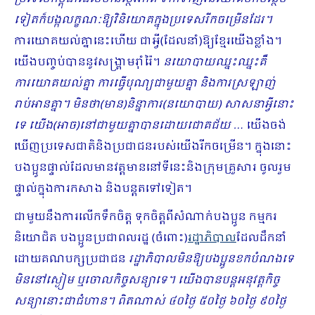
ទៀតក៏បង្កលក្ខណៈឱ្យវិនិយោគ​ក្នុងប្រទេសរីកចម្រើនដែរ។
ការយោគយល់គ្នានេះហើយ ជាអ្វី(ដែលនាំ)ឱ្យខ្មែរយើងខ្លាំង។
យើងបញ្ចប់បាន​នូវសង្គ្រាមរ៉ាំរ៉ៃ។
នយោបាយឈ្នះឈ្នះគឺ
ការយោគយល់គ្នា ការធ្វើបុណ្យជាមួយគ្នា និងការស្រឡាញ់
រាប់អាន​គ្នា។ មិនថា(មាន)និន្នាការ(នយោបាយ) សាសនាអ្វីនោះ
ទេ យើង(អាច)នៅជាមួយគ្នាបានដោយជោគជ័យ …
យើងចង់
ឃើញប្រទេសជាតិនិងប្រជាជនរបស់យើងរីកចម្រើន។ ក្នុងនោះ
បងប្អូនផ្ទាល់ដែលមានវត្ដមាននៅទីនេះនិងក្រុមគ្រួសារ ចូលរួម
ផ្ទាល់ក្នុងការកសាង និងបន្ដតទៅទៀត។
ជាមួយនឹងការលើក​ទឹក​ចិត្ត ទុកចិត្តពីសំណាក់បងប្អូន កម្មករ
និយោជិត បងប្អូនប្រជាពលរដ្ឋ (ចំពោះ)
រដ្ឋាភិបាល
ដែលដឹកនាំ
ដោយ​គណបក្សប្រជាជន
រដ្ឋាភិបាលមិនឱ្យបងប្អូនខកបំណងទេ
មិននៅស្ងៀម ឬចោលកិច្ចសន្យាទេ។ យើងបានបន្តអនុវត្ដកិច្ច
សន្យានោះជាជំហាន។ ពិតណាស់ ៤០ថ្ងៃ ៥០ថ្ងៃ ៦០ថ្ងៃ ៩០ថ្ងៃ