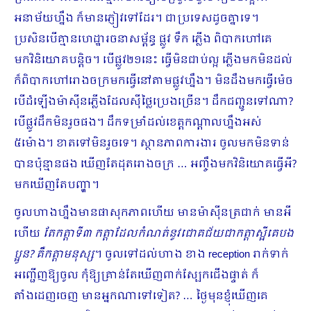
អនាម័យ​ហ្នឹង ក៏មានភ្ញៀវទៅដែរ។ ជាប្រទេសដូចគ្នាទេ។
ប្រសិនបើគ្មានហេដ្ឋារចនាសម្ព័ន្ធ ផ្លូវ ទឹក ភ្លើង ពិបាកហៅគេ
មកវិនិយោគបន្ដិច។ បើផ្លូវ២១នេះ ធ្វើមិនជាប់ល្អ ភ្លើងមកមិនដល់
ក៏ពិបាកហៅរោងចក្រមកធ្វើនៅតាមផ្លូវហ្នឹង។​ មិន​ដឹងមកធ្វើម៉េច
បើដំឡើងម៉ាស៊ីនភ្លើងដែលស៊ីថ្លៃប្រេងច្រើន។ ដឹកជញ្ជូនទៅណា?
បើផ្លូវដឹកមិនរួចផង។ ដឹកទម្រាំដល់ខេត្តកណ្ដាលហ្នឹងអស់
៥ម៉ោង។ ខាតទៅមិនរួចទេ។ ស្ថានភាពការងារ​ ចូលមកមិនទាន់
បានប៉ុន្មានផង ឃើញតែដុតរោងចក្រ … អញ្ចឹងមកវិនិយោគធ្វើអី?
មកឃើញតែបញ្ហា។
ចូលហាងហ្នឹងមានផាសុកភាពហើយ មានម៉ាស៊ីន​ត្រជាក់ មានអី
ហើយ
​ តែកត្ដាទី៣ កត្ដាដែលកំណត់នូវជោគជ័យជាកត្ដាស្អីគេបង
ប្អូន? គឺកត្ដាមនុស្ស
។ ចូលទៅដល់ហាង ខាង reception រាក់ទាក់
អញ្ជើញឱ្យចូល កុំឱ្យគ្រាន់តែឃើញពាក់ស្បែកជើងផ្ទាត់ ក៏
តាំងដេញចេញ មានអ្នកណាទៅទៀត? … ថ្ងៃមុនខ្ញុំឃើញគេ