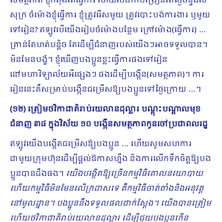
សមត្ថភាព ខ្ញុំកំពុងតែធ្វើការ ហើយបើដាក់បង្រៀនតែថ្ងៃចន្ទដល់
សុក្រ ចំម៉ោងខ្ញុំធ្វើការ ខ្ញុំត្រូវរើសមួយ ត្រូវបោះបង់ការងារ ឬមួយ
ទៅរៀន? ឥឡូវបើយើងរៀបចំម៉ោងបន្ថែម ក្រៅម៉ោង(ធ្វើការ) …
គ្រាន់តែហត់បន្តិច តែដើម្បីជំនាញរបស់យើងៗអាចទទួលបាន។
មិនមែនបង្ខំ។ ខ្ញុំឃើញបងប្អូនខ្លះធ្វើការផងទៅរៀន​
នៅមហាវិទ្យាល័យអីផ្សេងៗ ផងដើម្បីបង្កើន(សមត្ថភាព)។ ការ
រៀននេះគឺសម្រាប់បង្កើនជម្រើសឱ្យបងប្អូនទៅថ្ងៃក្រោយ​ …។
(១២)
ត្រៀមថវិកាជាតិរាប់រយលានដុល្លារ បណ្ដុះបណ្ដាលមុខ
ជំនាញ ៣៨ ក្នុងវិស័យ ១០ បង្កើនសមត្ថភាពកូនចៅប្រជាពលរដ្ឋ
ឥឡូវយើងបង្កើតជម្រើសឱ្យបងប្អូន … ហើយសូមសហការ
ជាមួយក្រុមហ៊ុនដើម្បីផ្ដល់ឱកាសហ្នឹង និងការលើកទឹកចិត្តឱ្យបង
ប្អូនបានដឹងផង។
យើងបង្កើតឱ្យច្រើនកម្មវិធីគោលនយោបាយ
ហើយកម្មវិធីមិនមែនលើក្រដាសទេ គឺកម្មវិធីចាត់តាំងនិងអនុវត្ត
នៅមូលដ្នាន។ បងប្អូននឹងទទួលផលជាក់ស្ដែង។ យើងបានត្រៀម
ហើយថវិកាជាតិរាប់រយលានដុល្លារ ដើម្បីជួយបងប្អូនកើន