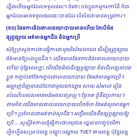
ហ្នឹងហើយអ្នកដែលទទួលផល។ ចំពោះបងប្អូនកម្មករ/ការិនី ក៏ជា
អ្នកដែលអាចទទួលផលនេះបានដែរ បើសិនជាមានតម្រូវការ។
(១០) ផែនការនិងគោលនយោបាយមានហើយ​ តែបើមិន
ផ្សព្វផ្សាយ អត់មានអ្នកដឹង និងអ្នកប្រើ
សុំឱ្យក្រសួងការងារធ្វើការជាមួយវិស័យឯកជន ដើម្បីផ្សព្វផ្សាយ
ព័ត៌មានឱ្យបងប្អូនដឹង។
យើងមានផែនការនិងគោលនយោបាយ
ហើយ ប៉ុន្តែពេលខ្លះ បើយើងមិនដើរផ្សព្វផ្សាយ មិនដើរពន្យល់បង
ប្អូន កញ្ចប់នៅតែកញ្ចប់គោលនយោបាយ តែអត់មានអ្នកប្រើ។
អម្បាញ់មិញបានជជែកជាមួយឯកឧត្តម សាយ សំអាល់ រឿង
សំណើរបស់សមាគមន៍អចលនទ្រព្យ។ ថ្ងៃ១៣ ខ្ញុំនឹងប្រកាស។
តាមពិត យើងមានគោលនយោបាយបើកចំហ តែអត់សូវមានអ្នក
ប្រើ។​ ប្រហែលជាអត់ទាន់សូវដឹង។ អញ្ចឹងយើងនឹងផ្សព្វផ្សាយឱ្យ
ប្រើ
… សូម្បីតែកាលខ្ញុំធ្វើការងារយុវជន រដ្ឋមានកញ្ចប់ថវិកា
ហ្វឹកហ្វឺនសម្រាប់ខេត្ត បណ្តុះបណ្តាល TVET តាមខេត្ត ប៉ុន្តែខេត្ត