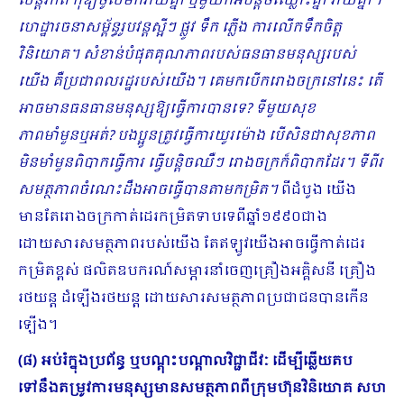
សន្តិភាព កុំឱ្យចូលមកវាយគ្នា ឬមួយក៏អីបន្តិចឈ្លោះគ្នា វាយគ្នា។
ហេដ្ឋារចនាសម្ព័ន្ធរូបវន្តស្អីៗ​ ផ្លូវ ទឹក ភ្លើង ការលើកទឹកចិត្ត
វិនិយោគ។ សំខាន់បំផុតគុណភាពរបស់ធនធានមនុស្សរបស់
យើង គឺប្រជាពលរដ្ឋរបស់យើង។ គេមកបើករោងចក្រនៅនេះ តើ
អាចមានធនធានមនុស្សឱ្យធ្វើការបានទេ? ទីមួយសុខ
ភាពមាំមួនឬអត់? ​បងប្អូនត្រូវធ្វើការយូរម៉ោង បើសិនជាសុខភាព
មិនមាំមួនពិបាកធ្វើការ ធ្វើបន្តិចឈឺៗ រោងចក្រក៏ពិបាកដែរ។ ទីពីរ
សមត្ថភាពចំណេះដឹងអាចធ្វើបានតាមកម្រិត។
ពីដំបូង យើង
មានតែរោងចក្រកាត់ដេរកម្រិតទាបទេពីឆ្នាំ១៩៩០ជាង
ដោយសារសមត្ថភាពរបស់យើង តែឥឡូវយើងអាចធ្វើកាត់ដេរ
កម្រិតខ្ពស់ ផលិតឧបករណ៍សម្ភារនាំចេញគ្រឿងអគ្គិសនី គ្រឿង
រថយន្ត ដំឡើងរថយន្ត ដោយសារសមត្ថភាពប្រជាជនបានកើន
ឡើង។
(៨) អប់រំក្នុងប្រព័ន្ធ ឬបណ្ដុះបណ្ដាលវិជ្ជាជីវៈ ដើម្បីឆ្លើយតប
ទៅនឹងតម្រូវការមនុស្សមានសមត្ថភាពពីក្រុមហ៊ុនវិនិយោគ សហ