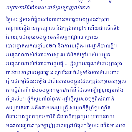
កម្មករ/ការិនីទាំងអស់​ ជាទីស្រឡាញ់រាប់អាន!
ថ្ងៃនេះ ខ្ញុំមានកិត្តិយសដែលបានមកជួបបងប្អូននៅស្រុក
កណ្ដាលស្ទឹង ខេត្តកណ្ដាល និងក្រុងតាខ្មៅ។ ហើយជាលើកទី២
ដែលជួបជាមួយបងប្អូនមកពីខេត្តកណ្ដាល ក្រោយ
បោះឆ្នោតសកលឆ្នាំ២០២៣ និងការបង្កើតរាជរដ្ឋាភិបាលថ្មី។
អរគុណណាស់ចំពោះការស្វាគមន៍ដ៏កក់ក្ដៅរបស់បងប្អូន …
អរគុណណាស់ចំពោះការជួបជុំ … ខ្ញុំសូមអរគុណចំពោះក្រសួង
ការងារ អាជ្ញាធរមូលដ្ឋាន​ ស្ថាប័នពាក់ព័ន្ធទាំងអស់ចំពោះការ
រៀបចំកម្មវិធីនេះឡើង ជាពិសេសបងប្អូនដែលត្រូវសម្របសម្រួល
ការធ្វើដំណើរ និងបងប្អូនកម្មករ/ការិនី ដែលអញ្ជើញចូលរួមតាំង
ពីព្រលឹម។ ខ្ញុំក៏សូមពាំនាំនូវការផ្ដាំផ្ញើសួរសុខទុក្ខពីសំណាក់
សម្ដេចតេជោ អតីតនាយករដ្ឋមន្រ្តី សម្ដេចកិត្តិព្រឹទ្ធបណ្ឌិត
ចំពោះបងប្អូនកម្មករ/ការិនី និយោជិតគ្រប់រូប ប្រកបដោយ
មនោសញ្ចេតនាស្រឡាញ់ជ្រាលជ្រៅបំផុត។ថ្ងៃនេះ យើងមានបង