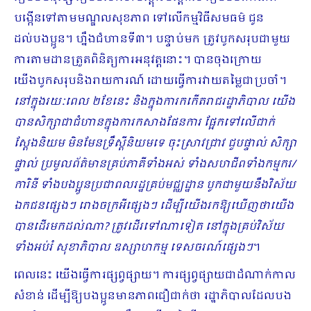
បង្កើនទៅតាមមណ្ឌលសុខភាព ទៅលើកម្មវិធីសមធម៌ ជូន
ដល់បងប្អូន។ ហ្នឹងជំហានទី៣។ បន្ទាប់មក ត្រូវបូកសរុបជាមួយ
ការតាមដានត្រួតពិនិត្យការអនុវត្តនោះ។ បានចុងក្រោយ
យើងបូកសរុបនិងរាយការណ៍ ដោយធ្វើការវាយតម្លៃជាប្រចាំ។
នៅក្នុងរយៈពេល ២ខែនេះ និងក្នុងការកកើតរាជរដ្ឋាភិបាល យើង
បានសិក្សាជាជំហានក្នុងការកសាងផែនការ ផ្អែកទៅលើជាក់
ស្ដែងនិយម មិនមែនទ្រឹស្ដីនិយមទេ ចុះស្រាវ​ជ្រាវ ជួបផ្ទាល់ សិក្សា
ផ្ទាល់ ប្រមូលព័ត៌មានគ្រប់ភាគីទាំងអស់ ទាំងសហជីពទាំងកម្មករ/
ការិនី ទាំងបងប្អូនប្រជាពលរដ្ឋគ្រប់មជ្ឈដ្ឋាន បូកជាមួយនឹងវិស័យ​
ឯក​​ជនផ្សេងៗ រោងចក្រអីផ្សេងៗ ដើម្បីយើងរកឱ្យឃើញថាយើង
បានដើរមកដល់ណា? ត្រូវដើរទៅណាទៀត នៅក្នុងគ្រប់វិស័យ
ទាំងអប់រំ សុខាភិបាល ឧស្សាហកម្ម ទេសចរណ៍ផ្សេង​ៗ
​។
ពេលនេះ យើងធ្វើការផ្សព្វផ្សាយ។ ការផ្សព្វផ្សាយជាដំណាក់កាល
សំខាន់ ដើម្បីឱ្យបងប្អូនមានភាពជឿជាក់ថា រដ្ឋាភិបាលដែលបង