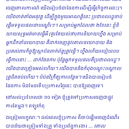
ចេញគោលការណ៍ យើងរៀបចំជាផែនការដើម្បីធ្វើ(កិច្ចការនេះ)។
យើងចាត់តាំងអនុវត្ត ដើម្បីក្នុងមួយអាណត្តិនេះ ប្រជាពលរដ្ឋចាប់
ផ្តើមទទួលផលជាបណ្តើរៗ។ សម្រាប់អ្នកដែលថា ២ខែនេះ ខ្ញុំនិ​
យាយសុទ្ធអត់មានធ្វើអី (គួរតែយល់ថា)ការនិយាយហ្នឹង សម្រាប់
អ្នកដឹកនាំនយោបាយ គឺដាក់ចេញនូវគោលនយោបាយ និង
ប្រគល់ភារកិច្ចឱ្យស្ថាប័នពាក់ព័ន្ធត្រូវធ្វើ។ ហ្នឹងហើយរបៀបរបប
ធ្វើការនោះ … ដាក់ផែនការ ប៉ុន្តែអ្នកទទួលផលគឺប្រជាពលរដ្ឋ។
យើងបានត្រៀមអស់ហើយ។ យើងបាននិងកំពុងបណ្តុះបណ្ដាល
គ្រូជិតចប់ហើយ។ បំប៉នវិក្រឹត្យការបន្ថែម។
យើងបានរៀបចំ
ផែនការ មិនមែនទើបប្រកាសថ្ងៃនេះ បានឱ្យចេញទេ។
នៅសល់ប្រហែលជា ១០ ទៀត ខ្ញុំត្រូវទៅប្រកាសចេញជាផ្លូវ
ការតែម្តង។ ឥឡូវកំពុ
ងត្រៀមលក្ខណៈ។ ដល់ពេលខ្ញុំប្រកាស គឺចាប់ផ្តើមចេញដំណើរ
បានន័យថាត្រៀមទាំងគ្រូ ទាំងប្រព័ន្ធការងារ …
គោល