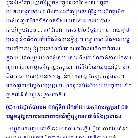
ប្អូនខំទៅបោះឆ្នោតឱ្យភ្លូកទឹកភ្លូកដីនៅថ្ងៃទី​២៣ កក្កដា
២០២៣កន្លងទៅនេះ មិនបាននៅស្ងៀមទេ ប៉ុន្តែបានគិតគូរនិង
ដាក់ចេញជាផែនទីកំណត់ទិសដៅជាគោលនយោបាយ
ដើម្បីឱ្យបងប្អូន … នៅដំណាក់កាល ២ខែដំបូងនេះ បានឃើញថា
បានឮ និងដឹងថាតើយើងនឹងបានអ្វីខ្លះ។ បន្ទាប់ទៅ នឹងមានយន្ត
ការធ្វើការបន្តឱ្យបានទៅដល់គោលដៅដែលយើងដាក់ចេញ
ក្នុងរយៈពេលមួយអាណត្តិនេះ។ នេះហើយជាដំ​ណាក់កាលនៃការ
ធ្វើការ ដែលវាខុសពីអ្នកខ្លះអង្គុយកៅអីនិងនិយាយមួយថ្ងៃៗ មិន
ដឹងប្រធានបទប៉ុន្មានទេ។ អ្នកនិយាយចេញតែខ្យល់ហ្នឹងឯង។
យើងធ្វើជាក់ស្ដែងបម្រើប្រជាពលរដ្ឋគ្រប់វិស័យ គ្រប់កិច្ចការ ទាំង
ថ្នាក់ជាតិ និងថ្នាក់ក្រោមជាតិ។
(៤) រាជរដ្ឋាភិបាលអាណត្តិទី៧ ដឹកនាំដោយគណបក្សប្រជាជន​
បន្តអនុវត្តគោលនយោបាយដើម្បីបុព្វហេតុជាតិនិងប្រជាជន
បងប្អូនមកអង្គុយនៅទីនេះ មានការងារធ្វើ បៀវត្សកាន់តែកើន។