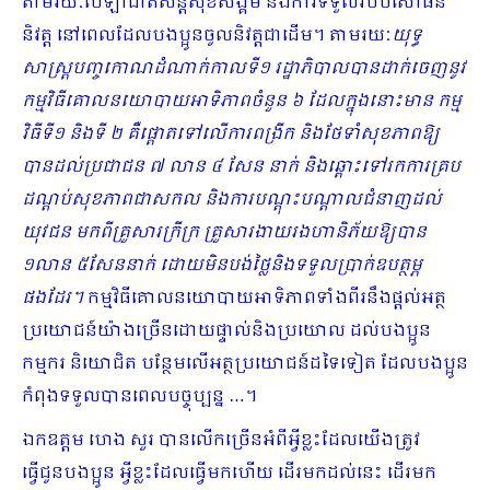
តាមរយៈ​បេឡាជាតិសន្ដិសុខសង្គម និងការទទួលរបបសោធន
និវត្ដ នៅពេលដែលបងប្អូនចូលនិវត្ដជាដើម។​ តាមរយៈ
យុទ្ធ
សាស្ដ្របញ្ចកោណដំ​ណាក់កាលទី១ រដ្ឋាភិបាលបានដាក់ចេញនូវ
កម្មវិធីគោលនយោបាយអាទិភាពចំនួន ៦ ដែលក្នុងនោះមាន កម្ម
វិធីទី១ និងទី ២ គឺផ្ដោតទៅលើការពង្រីក និងថែទាំសុខភាពឱ្យ
បានដល់ប្រជាជន ៧ លាន ៤ សែន នាក់ និងឆ្ពោះទៅរកការគ្រប
ដណ្ដប់សុខភាពជាសកល និងការបណ្ដុះបណ្ដាលជំនាញដល់
យុវជន មកពីគ្រួសារក្រីក្រ គ្រួសារងាយរងហានិភ័យឱ្យបាន
១លាន ៥សែននាក់ ដោយមិនបង់ថ្លៃនិងទទួលប្រាក់ឧបត្ថម្ភ
ផងដែរ។
កម្មវិធីគោលនយោបាយអាទិភាពទាំងពីរនឹងផ្ដល់អត្ថ
ប្រយោជន៍យ៉ាងច្រើនដោយផ្ទាល់និងប្រយោល ដល់បងប្អូន​
កម្មករ និយោជិត បន្ថែមលើអត្ថប្រយោជន៍ដទៃទៀត ដែលបងប្អូន
កំពុងទទួលបានពេលបច្ចុប្បន្ន …។
ឯកឧត្តម ហេង សួរ បានលើកច្រើនអំពីអ្វីខ្លះដែលយើងត្រូវ
ធ្វើជូនបងប្អូន អ្វីខ្លះដែលធ្វើមកហើយ ដើរមកដល់នេះ ដើរមក