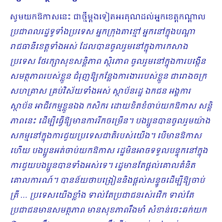
សូមយកឱកាសនេះ ជាថ្មីម្ដងទៀតអរគុណដល់អ្នកខេត្តកណ្ដាល
ប្រជាពលរដ្ឋទូទាំងប្រទេស អ្នកក្រុងតាខ្មៅ អ្នកនៅក្នុងបណ្ដា
រាជធានីខេត្តទាំងអស់ ដែលបានចូលរួមនៅក្នុងការកសាង
ប្រទេស ថែរក្សាសុខសន្ដិភាព ស្ថិរភាព ចូលរួមនៅក្នុងការបង្កើន
សមត្ថភាពរបស់ខ្លួន ជំរុញឱ្យកន្លែងការងាររបស់ខ្លួន ជារោងចក្រ
សហគ្រាស គ្រប់វិស័យទាំងអស់ ស្ថាប័នរដ្ឋ ឯកជន អង្គការ
ស្ថាប័ន អាជីវកម្មខ្លួនឯង កសិករ ដោយខិតខំចាប់យកឱកាស សន្ដិ
ភាពនេះ ដើម្បីធ្វើឱ្យមានការរីកចម្រើន។ បងប្អូនបានចូលរួមយ៉ាង
សកម្មនៅក្នុងការជួយប្រទេសជាតិរបស់យើង។ បើមានឱកាស
ហើយ បងប្អូនអត់ចាប់យកឱកាស រដ្ឋមិនអាចទទួលបន្ទុកនៅក្នុង
ការជួយបងប្អូនបានទាំងអស់ទេ។ រដ្ឋមានតែផ្ដល់គោលគំនិត
គោលការណ៍។ បានន័យថាបង្រៀននិងផ្ដល់សន្ទូចដើម្បីឱ្យចាប់
ត្រី … ប្រទេសយើងខ្លាំង ទាល់តែប្រជាជនរស់រវើក ទាល់តែ
ប្រជាជនមានសមត្ថភាព មានសុខភាពរឹងមាំ សំ​ខាន់ចេះឆក់យក