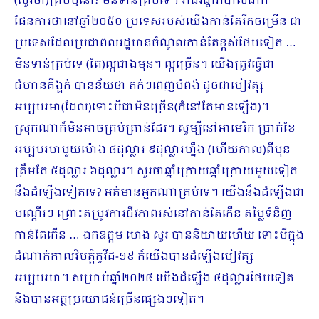
(សួរថា)គ្រប់ឬនៅ? មិនទាន់គ្រប់ទេ។ រាជរដ្ឋាភិបាលដាក់
ផែនការថានៅឆ្នាំ២០៥០​ ប្រទេសរបស់យើងកាន់តែរីកចម្រើន ជា
ប្រទេសដែលប្រជាពលរដ្ឋមានចំ​ណូលកាន់តែខ្ពស់ថែមទៀត …
មិនទាន់គ្រប់ទេ (តែ)ល្អជាងមុន។ ល្អច្រើន។ យើងត្រូវធ្វើជា
ជំហានគីង្គក់ បានន័យថា តក់ៗពេញបំពង់ ដូចជាបៀវត្ស
អប្បបរមា(ដែល)ទោះបីជាមិនច្រើន(ក៏នៅតែមានឡើង)។
ស្រុកណាក៏មិនអាចគ្រប់គ្រាន់ដែរ។ សូម្បីនៅអាមេរិក ប្រាក់ខែ
អប្បបរមាមួយម៉ោង ៨ដុល្លារ ៩ដុល្លារហ្នឹង​ (ហើយកាល)ពីមុន
ត្រឹមតែ ៥ដុល្លារ ៦ដុល្លារ។ សួរថា​ឆ្នាំក្រោយឆ្នាំក្រោយមួយទៀត
នឹងដំឡើងទៀតទេ? អត់មានអ្នកណាគ្រប់ទេ។ យើងនឹងដំឡើងជា
បណ្ដើរៗ ព្រោះតម្រូវការជីវភាពរស់នៅកាន់តែកើន តម្លៃទំនិញ
កាន់តែកើន … ឯកឧត្តម ហេង សួរ បាននិយាយហើយ ទោះបីក្នុង
ដំណាក់កាលវិបត្តិកូវីដ-១៩ ក៏យើងបានដំឡើងបៀវត្ស
អប្បបរមា។ សម្រាប់ឆ្នាំ២០២៤ យើងដំឡើង ៤ដុល្លារថែមទៀត
និងបានអត្ថប្រយោជន៍ច្រើនផ្សេងៗទៀត។