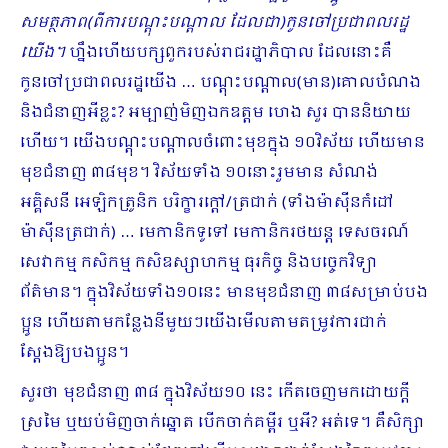
សមត្ថភាព(ពីការបណ្ដុះបណ្ដាល ដែលជា)កូនចៅប្រជាពលរដ្ឋ
យើង​។
ហ្នឹងហើយបក្សពួករបស់រាជរដ្ឋាភិបាល ដែលនោះគឺ
កូនចៅប្រជាពលរដ្ឋយើង … បណ្ដុះបណ្ដាល(មាន)គោលបំណង
និងជំនាញអីខ្លះ? អម្បាញ់មិញឯកឧត្ដម ហេង សួរ បាននិយាយ
ហើយ។ យើងបណ្ដុះបណ្ដាលចំពោះមុខក្នុង ១០វិស័យ ហើយមាន
មុខជំនាញ ៣៨មុខ។ វិស័យទាំង ១០នោះរួមមាន សំណង់
អគ្គិសនី អេឡិកត្រូនិក បរិក្ខារក្ដៅ/ត្រជាក់ (ទាំងម៉ាស៊ីនកំដៅ
ម៉ាស៊ីនត្រជាក់) … មេកានិកទូទៅ មេកានិករថយន្ត ទេសចរណ៍
សេវាកម្ម កសិកម្ម កសិឧស្សាហកម្ម ធុរកិច្ច និងបច្ចេកវិទ្យា
ព័ត៌មាន។ ក្នុងវិស័យទាំង១០នេះ មានមុខជំនាញ ៣៨សម្រាប់បង
ប្អូន ហើយតាមកន្លែងនីមួយៗយើងមើលតាមតម្រូវការជាក់
ស្ដែងឱ្យបងប្អូន។
សួរថា មុខជំនាញ ៣៨ ក្នុងវិស័យ១០ នេះ កើតចេញមកដោយក្ដី
ស្រមៃ ឬយប់មិញចាក់ឆ្នោត បើកចាក់គម្ពីរ ឬអី? អត់ទេ។ គឺសិក្សា