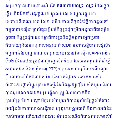
សម្រច​បាន​ដោយ​ជោគជ័យ​នៃ​
នយោបាយឈ្នះ
–
ឈ្នះ
ដែល​ផ្តួច
ផ្តើម​ និងដឹកនាំ​អនុវត្ត​ដោយផ្ទាល់របស់ សម្តេចអគ្គមហា
សេនាបតីតេជោ ហ៊ុន សែន ហើយកាលពីចុងខែវិច្ឆិកាកន្លងទៅ​
កម្ពុជាបាន​ធ្វើ​ជាម្ចាស់ផ្ទះរៀបចំ​កិច្ចប្រជុំ​កម្រិត​អន្តរជាតិជាច្រើន
ដូចជា កិច្ចប្រជុំគណៈកម្មាធិការប្រតិបត្តិ​អង្គការអ្នកប្រជា
ធិបតេយ្យនិយមកណ្ដាលអន្តរជាតិ (CDI) មហាសន្និបាត​សន្និសីទ​
អន្តរជាតិ​នៃ​បណ្តា​គណបក្សនយោបាយ​នៅ​អាស៊ី (ICAPP) លើក​
ទី​១២ និងសម័យប្រជុំពេញអង្គលើកទី១១ នៃសភាអន្តរជាតិដើម្បី
ភាពអត់ឱន និងសន្តិភាព(IPTP)។ ប្រទេសជាច្រើន​មកពីបណ្តា
ទ្វីបនានាលើពិភពលោក តែងតែបាន​ថ្លែងការកោតសរសើរ​
ចំពោះ​ការ​ផ្លាស់ប្តូរមុខមាត់​ស្ទើរតែមិនគួរឱ្យ​ជឿ​របស់កម្ពុជា ដែល
បាន​ជួប​សោកនាដកម្មប្រវត្តិសាស្ត្រ​ ដែល​ពិបាក​នឹង
ស្រមើស្រមៃ។ បណ្តាមិត្តរបស់កម្ពុជាក៏បាន​ផ្តល់តម្លៃខ្ពស់​ចំពោះ​
មេរៀន​នៃ​ការ​កសាងសន្តិភាព បង្រួបបង្រួមជាតិ និងភាពអត់ឱន
របស់កម្ពុជា ហើយ​នៅក្នុងនោះ មិត្ត​របស់យើង​ក៏បាន​កត់​សម្គាល់​ពី