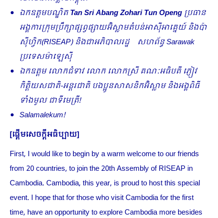
ឯកឧត្តមបណ្ឌិត
Tan Sri Abang Zohari Tun Openg
ប្រធាន
អង្គការក្រុមប្រឹក្សាផ្សព្វផ្សាយអ៊ិស្លាមតំបន់អាស៊ីអាគ្នេយ៍ និងប៉ា
ស៊ីហ្វិក(
RISEAP)
និងជាអភិបាលរដ្ឋ សហព័ន្ធ
Sarawak
ប្រទេសម៉ាឡេស៊ី
ឯកឧត្ដម លោកជំទាវ លោក លោកស្រី គណៈអធិបតី ភ្ញៀវ
កិត្តិយសជាតិ-អន្តរជាតិ បងប្អូនសាសនិកអ៊ិស្លាម និងអង្គពិធី
ទាំងមូល ជាទីមេត្រី!
Salamalekum!
[ផ្ដើមសេចក្ដីអធិប្បាយ]
First, I would like to begin by a warm welcome to our friends
from 20 countries, to join the 20th Assembly of RISEAP in
Cambodia. Cambodia, this year, is proud to host this special
event. I hope that for those who visit Cambodia for the first
time, have an opportunity to explore Cambodia more besides