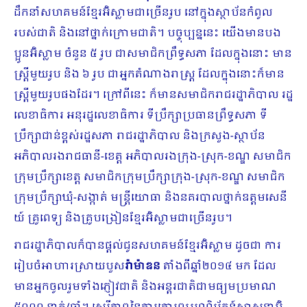
ដឹកនាំសហគមន៍​ខ្មែរអ៊ិស្លាមជាច្រើនរូប នៅក្នុងស្ថាប័នកំពូល
របស់ជាតិ និងនៅថ្នាក់ក្រោមជាតិ។ បច្ចុប្បន្ននេះ យើងមានបង
ប្អូនអ៊ិស្លាម ចំនួន ៥ រូប ជាសមាជិកព្រឹទ្ធសភា ដែលក្នុងនោះ មាន
ស្ត្រីមួយរូប​ និង ៦ រូប ជាអ្នកតំណាងរាស្ត្រ ដែលក្នុងនោះក៏មាន
ស្ត្រីមួយរូបផងដែរ។ ក្រៅពីនេះ ក៏​មានសមា​ជិករាជរដ្ឋាភិបាល រដ្ឋ
លេខាធិការ អនុរដ្ឋលេខាធិការ ទីប្រឹក្សាប្រធានព្រឹទ្ធសភា ទី
ប្រឹក្សាជាន់ខ្ពស់រដ្ឋសភា រាជរដ្ឋាភិបាល និងក្រសួង-ស្ថាប័ន
អភិបាលរងរាជធានី-ខេត្ត អភិបាលរងក្រុង-ស្រុក-ខណ្ឌ សមាជិក
ក្រុមប្រឹក្សាខេត្ត សមាជិកក្រុមប្រឹក្សាក្រុង-ស្រុក-ខណ្ឌ សមាជិក
ក្រុមប្រឹក្សាឃុំ-សង្កាត់ មន្ត្រីយោធា និងនគរបាលថ្នាក់ឧត្តមសេនី​​
យ៍ គ្រូពេទ្យ និងគ្រូបង្រៀនខ្មែរអ៊ិស្លាមជាច្រើនរូប។
រាជរដ្ឋាភិបាលក៏​បានផ្តល់ជូនសហគមន៍ខ្មែរអ៊ិស្លាម ដូចជា ការ​
រៀបចំអាហារស្រាយបួស
រ៉ាម៉ា​ឌន
តាំងពីឆ្នាំ២០១៤ មក ដែល
មានអ្នកចូលរួមទាំងភ្ញៀវជាតិ និងអន្តរជាតិជាមធ្យមប្រមាណ