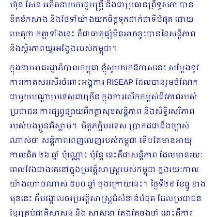
ហ៊ុន សែន អតីតនាយករដ្ឋមន្ត្រី និងជាប្រធានព្រឹទ្ធសភា បាន
ខិតខំកសាង និងថែទាំ​យ៉ាងយកចិត្តទុកដាក់ជាទីបំផុត ដោយ​
ហេតុថា កត្តាទាំងនេះ គឺជាធាតុផ្សំ​មិនអាចខ្វះបាន​នៃ​សន្តិភាព
និងស្ថិរភាព​យូរអង្វែងរបស់កម្ពុជា​។
ក្នុងនាមរាជរដ្ឋាភិបាលកម្ពុជា ខ្ញុំសូមយកឱកាសនេះ សម្ដែងនូវ
ការកោតសរសើរចំពោះអង្គការ RISEAP ដែលបានរួមចំណែក
ជាមួយបណ្តាប្រទេសជាច្រើន ក្នុងការលើកកម្ពស់ជីវភាពរបស់
ប្រជាជន ការផ្សព្វផ្សាយពីកត្តាសុខសន្តិភាព​ និងសិទ្ធិសេរីភាព
របស់បងប្អូនអ៊ិស្លាម។ មិត្តភក្តិបរទេស ប្រាកដជាដឹងច្បាស់
ណាស់ថា សន្តិភាពពេញលេញរបស់កម្ពុជា​ ទើបតែ​មានអាយុ
កាល​ជិត ២៦ ឆ្នាំ ប៉ុណ្ណោះ ប៉ុន្តែ នេះគឺ​ជាសន្តិភាព​ ដែល​មាន​រយៈ
ពេល​វែងជាងគេនៅក្នុងប្រវត្តិសាស្ត្ររបស់កម្ពុជា ក្នុងរយៈកាល​
យ៉ាងហោចណាស់ ៥០០ ឆ្នាំ ចុងក្រោយនេះ។ ថ្ងៃទី២៩ ខែធ្នូ ខាង
មុខ​នេះ គឺ​បង្គោលចរប្រវត្តិសាស្ត្រ​ដ៏សំខាន់បំផុត ដែល​ប្រជាជន​
ខ្មែរ​គ្រប់​ជាតិសាសន៍ និង សាសនា តែងតែចងចាំ​ នោះគឺ​ការ