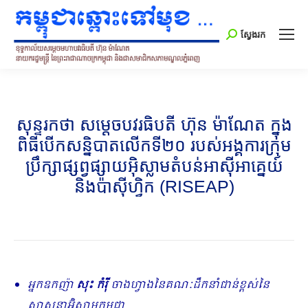
Search:
ស្វែងរក
សុន្ទរកថា សម្ដេចបវរធិបតី ហ៊ុន ម៉ាណែត ក្នុង
ពិធីបើកសន្និបាតលើកទី២០ របស់អង្គការក្រុម
ប្រឹក្សាផ្សព្វផ្សាយអ៊ិស្លាមតំបន់អាស៊ីអាគ្នេយ៍
និងប៉ាស៊ីហ្វិក (RISEAP)
អ្នកឧកញ៉ា
សុះ កំរ៉ី
ចាងហ្វាងនៃគណៈដឹកនាំជាន់ខ្ពស់នៃ
សាសនាអ៊ិស្លាមកម្ពុជា