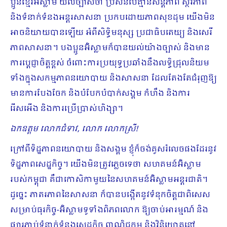
ប្អូនខ្មែរអ៊ិស្លាម​ យល់ច្បាស់ថា ប្រសិនបើគ្មាន​សន្តិភាព ស្ថិរភាព
និងទំនាក់ទំនង​អន្តរសាសនា ប្រកបដោយ​ភាពសុខដុម យើង​មិន​
អាច​និយាយបាន​ឡើយ​ អំពីសិទ្ធិមនុស្ស ប្រជាធិបតេយ្យ និងសេរី
ភាពសាសនា។​ បងប្អូនអ៊ិស្លាម​ក៏បាន​យល់យ៉ាង​ច្បាស់ និងមាន​
ការប្តេជ្ញាចិត្តខ្ពស់ ចំពោះ​ការប្រយុទ្ធប្រឆាំង​នឹង​លទ្ធិជ្រុលនិយម
ទាំងក្នុងសកម្មភាពនយោបាយ និងសាសនា ដែល​តែងតែជំរុញ​ឱ្យ​
មាន​ការ​បែងចែក និងបំបែកបំបាក់សង្គម កំហឹង និងការ
រើសអើង និងការប្រើប្រាស់​ហិង្សា។​
ឯកឧត្តម
លោកជំទាវ
,
លោក លោកស្រី!
ក្រៅពីទិដ្ឋភាពនយោបាយ និងសង្គម ខ្ញុំ​ក៏ចង់គូសរំលេចផងដែរនូវ
ទិដ្ឋភាពសេដ្ឋកិច្ច។ យើងមិន​ត្រូវភ្លេចទេថា សហគមន៍អ៊ិស្លាម
របស់កម្ពុជា​ គឺជាកោសិកាមួយ​នៃ​សហគមន៍អ៊ិស្លាម​អន្តរជាតិ។
ដូច្នេះ​ ភាតរភាពនៃសាសនា ក៏បាន​បង្កើត​នូវទំនុកចិត្ត​ជាពិសេស
សម្រាប់ធុរកិច្ច-អ៊ិស្លាម​ទូទាំងពិភពលោក ឱ្យ​ចាប់អារម្មណ៍ និង
ផ្សារភ្ជាប់ទំនាក់ទំនង​សេដ្ឋកិច្ច ពាណិជ្ជកម្ម និងវិនិយោគនៅ