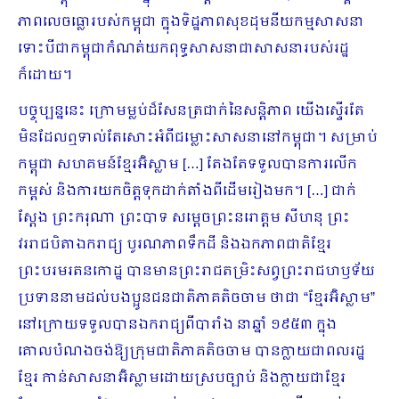
ភាពលេចធ្លោរបស់កម្ពុជា ក្នុងទិដ្ឋភាព​សុខដុមនីយ​កម្ម​សាសនា
ទោះបីជា​កម្ពុជាកំណត់​យក​ពុទ្ធសាសនាជាសាសនារបស់រដ្ឋ
ក៏ដោយ។
បច្ចុប្បន្ននេះ ក្រោម​ម្លប់ដ៏សែនត្រជាក់នៃសន្តិភាព យើង​ស្ទើរតែ
មិនដែលឮទាល់តែ​សោះ​អំពីជម្លោះសាសនា​នៅកម្ពុជា។ សម្រាប់
កម្ពុជា សហគមន៍ខ្មែរអ៊ិស្លាម […] តែងតែទទួលបានការលើក
កម្ពស់ និងការយកចិត្តទុកដាក់តាំងពីដើមរៀង​មក។ […] ជាក់
ស្តែង ព្រះករុណា ព្រះបាទ សម្តេចព្រះនរោត្តម សីហនុ ព្រះ
វររាជបិតាឯករាជ្យ បូរណភាពទឹកដី និងឯកភាពជាតិខ្មែរ
ព្រះបរមរតនកោដ្ឋ ​បានមានព្រះរាជតម្រិះសព្វព្រះរាជហឫទ័យ
ប្រទាននាមដល់បងប្អូនជនជាតិភាគតិចចាម ថាជា “ខ្មែរអ៊ិស្លាម”
នៅក្រោយទទួលបានឯករាជ្យពីបារាំង នាឆ្នាំ ១៩៥៣ ក្នុង
គោលបំណងចង់ឱ្យក្រុមជាតិភាគតិចចាម បានក្លាយជាពលរដ្ឋ
ខ្មែរ កាន់សាសនាអ៊ិស្លាមដោយស្របច្បាប់ និងក្លាយជាខ្មែរ