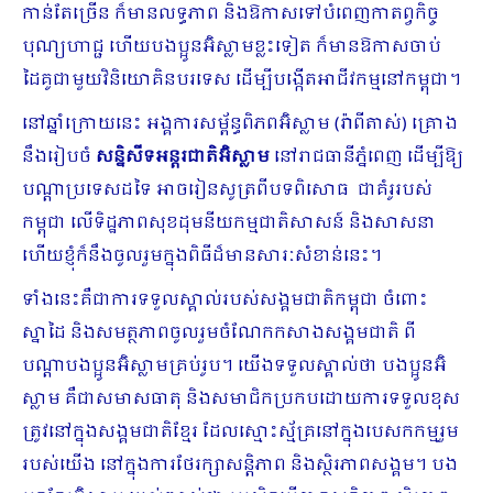
កាន់តែច្រើន​ ក៏​មានលទ្ធភាព និងឱកាស​​​ទៅបំពេញកាតព្វកិច្ច
បុណ្យហាជ្ជ ហើយបងប្អូនអ៊ិស្លាមខ្លះទៀត ក៏មាន​ឱកាស​ចាប់
ដៃគូ​ជាមួយ​វិនិយោគិន​បរទេស ដើម្បី​បង្កើត​អាជីវកម្ម​នៅកម្ពុជា។
នៅឆ្នាំក្រោយនេះ អង្គការសម្ព័ន្ធពិភពអ៊ិស្លាម (រ៉ាពីតាស់) គ្រោង
នឹងរៀបចំ
សន្និសីទអន្តរជាតិអ៊ិស្លាម
នៅរាជធានីភ្នំពេញ ដើម្បីឱ្យ
បណ្តាប្រទេសដទៃ អាចរៀនសូត្រពីបទពិសោធ ជាគំរូរបស់
កម្ពុជា លើ​ទិដ្ឋភាពសុខដុមនីយកម្មជាតិសាសន៍ និងសាសនា
ហើយខ្ញុំក៏​នឹងចូលរួមក្នុងពិធីដ៏មានសារៈសំខាន់នេះ។
ទាំងនេះគឺជា​ការទទួលស្គាល់​របស់​សង្គម​ជាតិកម្ពុជា​ ចំពោះ​
ស្នាដៃ និងសមត្ថភាពចូលរួមចំណែក​កសាងសង្គមជាតិ ពី
បណ្តាបងប្អូនអ៊ិស្លាមគ្រប់រូប​។ យើងទទួលស្គាល់ថា បងប្អូន​អ៊ិ
ស្លាម​ គឺជា​សមាសធាតុ និងសមាជិក​ប្រកបដោយ​ការទទួល​ខុស
ត្រូវនៅក្នុង​សង្គម​ជាតិខ្មែរ ដែលស្មោះស្ម័គ្រនៅក្នុងបេសកកម្ម​រួម
របស់យើង​ នៅក្នុងការ​ថែរក្សាសន្តិភាព និងស្ថិរភាពសង្គម។ បង