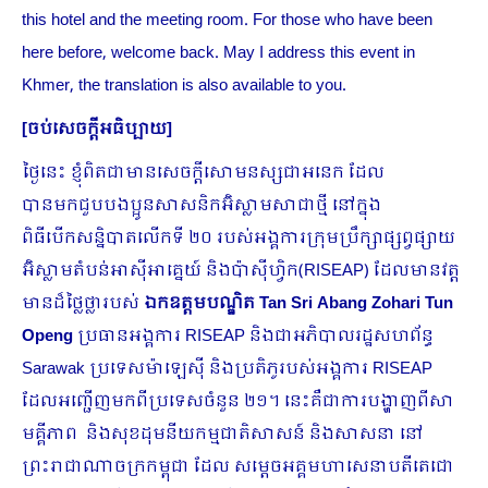
this hotel and the meeting room. For those who have been
here before, welcome back. May I address this event in
Khmer, the translation is also available to you.
[
ចប់សេចក្ដីអធិប្បាយ
]
ថ្ងៃនេះ ខ្ញុំពិតជាមានសេចក្តីសោមនស្សជាអនេក ដែល
បានមកជួបបងប្អូនសាសនិកអ៊ិស្លាមសាជាថ្មី នៅក្នុង
ពិធីបើកសន្និបាតលើកទី ២០ របស់អង្គការក្រុម​ប្រឹក្សាផ្សព្វផ្សាយ
អ៊ិស្លាមតំបន់អាស៊ីអាគ្នេយ៍ និងប៉ាស៊ីហ្វិក(RISEAP) ដែលមានវត្ត
មានដ៏ថ្លៃថ្លារបស់
ឯកឧត្តមបណ្ឌិត
Tan Sri Abang Zohari Tun
Openg
ប្រធានអង្គការ RISEAP​ និងជាអភិបាលរដ្ឋសហព័ន្ធ
Sarawak ប្រទេសម៉ាឡេស៊ី និងប្រតិភូរបស់អង្គការ RISEAP
ដែលអញ្ជើញមកពីប្រទេសចំនួន ២១។ នេះគឺជាការបង្ហាញពីសា
មគ្គីភាព និងសុខដុមនីយកម្មជាតិសាសន៍ និងសាសនា នៅ
ព្រះរាជាណាចក្រកម្ពុជា ដែល សម្តេចអគ្គមហាសេនាបតីតេជោ