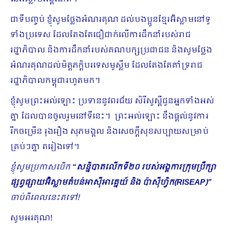
ជាទីបញ្ចប់ ខ្ញុំសូមថ្លែងអំណរ​គុណ ដល់បងប្អូនខ្មែរអ៊ិស្លាមនៅទូ
ទាំងប្រទេស​ ដែលតែងតែជឿជាក់លើការដឹកនាំរបស់រាជ
រដ្ឋាភិបាល និងការដឹកនាំ​របស់គណបក្សប្រជាជន និងសូមថ្លែង
អំណរ​គុណដល់មិត្តភក្តិបរទេសមូស្លីម ដែលតែងតែគាំទ្ររាជ
រដ្ឋាភិបាលកម្ពុជារហូតមក។
ខ្ញុំសូមព្រះអល់ឡោះ ប្រទាននូវពរជ័យ សិរីសួស្តីជូនអ្នកទាំងអស់
គ្នា ដែលបានចូលរួមនៅទីនេះ។ ព្រះអល់ឡោះ នឹងផ្តល់នូវការ​
រីកចម្រើន រុងរឿង សុភមង្គល និងសេចក្តីសុខសប្បាយសម្រាប់
គ្រប់​ៗគ្នា តរៀងទៅ។
ខ្ញុំសូមប្រកាសបើក
“សន្និបាតលើកទី២០ របស់អង្គការក្រុម
ប្រឹក្សា
ផ្សព្វផ្សាយអ៊ិស្លាមតំបន់អាស៊ីអាគ្នេយ៍ និង ប៉ាស៊ីហ្វិក
(RISEAP)
”
ចាប់ពីពេលនេះតទៅ!
សូមអរគុណ!