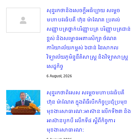
សុន្ទរកថានិងសេចក្ដីអធិប្បាយ សម្ដេច
មហាបវរធិបតី ហ៊ុន ម៉ាណែត ប្រគល់
សញ្ញាបត្រថ្នាក់បរិញ្ញាបត្រ បរិញ្ញាបត្រជាន់
ខ្ពស់ និងសម្ពោធអគារសិក្សា ចំណត
ការិយាល័យកម្ពស់ ៦ជាន់ នៃសាកល
វិទ្យាល័យភូមិន្ទនីតិសាស្ត្រ និងវិទ្យាសាស្ត្រ
សេដ្ឋកិច្ច
6 August, 2026
សុន្ទរកថាពិសេស សម្ដេចមហាបវរធិបតី
ហ៊ុន ម៉ាណែត ក្នុងពិធីបើកកិច្ចប្រជុំប្រមុខ
មុខងារសាធារណៈអាស៊ាន លើកទី២៣ និង
អាស៊ានបូកបី លើកទី៨ ស្ដីពីកិច្ចការ
មុខងារសាធារណៈ