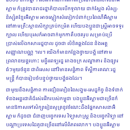
៥០០០ នាក់/ឆ្នាំ។ សេរីភាពនៃការគោរពប្រណិប័តន៍សាសនាអ៊ិ
ស្លាម ក៏ត្រូវបានរាជរដ្ឋាភិបាលបើកទូលាយ ជាក់ស្តែង សិស្ស-
និស្សិតខ្មែរអ៊ិស្លាម អាចស្លៀកសំលៀកបំពាក់ប្រពៃណីអ៊ិស្លាម
នៅតាមគ្រឹះស្ថានសិក្សាគ្រប់កម្រិត ហើយបងប្អូនជាស្ត្រីអាចទទូរ
ក្បាល ហើយ​បុរសក៏​អាចពាក់មួកកាតឹបថតរូប សម្រាប់ប្រើ
ប្រាស់លើឯកសាររដ្ឋបាល ដូចជា លិខិតឆ្លងដែន និងអត្ត
សញ្ញាណបណ្ណ ។ល។ យើងក៏មានកន្លែងថ្វាយបង្គំ នៅតាម
ព្រលានយន្តហោះ មន្ទីរពេទ្យរដ្ឋ រោងចក្រ សណ្ឋាគារ និងផ្សារ
ធំៗមួយចំនួន ជាពិសេស នៅវិមានសន្តិភាព ទីស្តីការគណៈរដ្ឋ
មន្ត្រី ក៏បានរៀបចំបន្ទប់ថ្វាយបង្គំផងដែរ។
ជាមួយនឹង​សន្តិភាព ការជឿនលឿននៃសង្គម-សេដ្ឋកិច្ច និងទំនាក់
ទំនង​អន្តរជាតិ​ដ៏រស់រវើករបស់​កម្ពុជា បងប្អូន​អ៊ិស្លាមជាច្រើន​ក៏​
មាន​ឱកាស​ទៅសិក្សារៀនសូត្រនូវចំណេះ​ដឹងផ្នែកសាសនាអ៊ិ
ស្លាម ក៏ដូចជា ជំនាញបច្ចេកទេស​​ វិទ្យាសាស្ត្រ និងបច្ចេកវិទ្យា នៅ
បណ្តាប្រទេសដៃគូ​ជា​ច្រើ​ន​នៅលើពិភពលោក​។ បងប្អូនអ៊ិស្លាម​