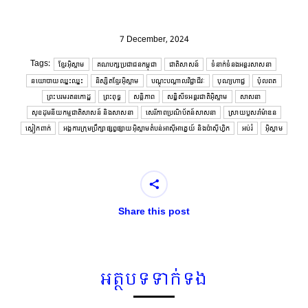
7 December, 2024
Tags:
ខ្មែរអ៊ិស្លាម
គណបក្សប្រជាជនកម្ពុជា
ជាតិសាសន៍
ទំនាក់ទំនងអន្តរសាសនា
នយោបាយឈ្នះឈ្នះ
និស្សិតខ្មែរអ៊ិស្លាម
បណ្ដុះបណ្ដាលវិជ្ជាជីវៈ
បុណ្យហាជ្ជ
ប៉ុលពត
ព្រះបរមរតនកោដ្ឋ
ព្រះពុទ្ធ
សន្តិភាព
សន្និសីទអន្តរជាតិអ៊ិស្លាម
សាសនា
សុខដុមនីយកម្មជាតិសាសន៍ និងសាសនា
សេរីភាពប្រណិប័តន៍សាសនា
ស្រាយបួសរ៉ាម៉ាឌន
ស្លៀកពាក់
អង្គការក្រុមប្រឹក្សាផ្សព្វផ្សាយអ៊ិស្លាមតំបន់អាស៊ីអាគ្នេយ៍ និងប៉ាស៊ីហ្វិក
អប់រំ
អ៊ិស្លាម
Share this post
អត្ថបទទាក់ទង