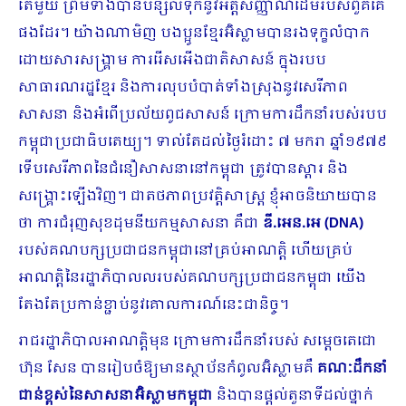
តែមួយ ព្រមទាំងបានបន្សល់ទុកនូវអត្តសញ្ញាណដើមរបស់ពួគគេ
ផងដែរ។ យ៉ាងណាមិញ បងប្អូនខ្មែរអ៊ិស្លាមបានរងទុក្ខលំបាក
ដោយសារសង្គ្រាម ការរើសអើងជាតិសាសន៍ ក្នុងរបប
សាធារណរដ្ឋខ្មែរ និង​ការ​លុបបំបាត់ទាំងស្រុង​នូវសេរីភាព
សាសនា និងអំពើ​ប្រល័យពូជសាសន៍​ ក្រោម​ការដឹកនាំរបស់​របប
កម្ពុជាប្រជាធិបតេយ្យ។ ទាល់​តែដល់​ថ្ងៃរំដោះ ៧ មករា ឆ្នាំ១៩៧៩
ទើប​សេរីភាពនៃជំនឿសាសនា​នៅកម្ពុជា​ ត្រូវបាន​ស្តារ និង
សង្គ្រោះឡើងវិញ។ ជាតថភាព​ប្រវត្តិសាស្ត្រ ខ្ញុំ​អាច​និយាយបាន​
ថា ការជំរុញ​សុខដុមនីយ​កម្ម​សាសនា គឺជា
ឌី.អេន.អេ (
DNA
)
របស់គណបក្សប្រជាជន​កម្ពុជានៅគ្រប់អាណត្តិ ហើយ​គ្រប់​
អាណត្តិ​នៃរដ្ឋាភិបាលលរបស់​គណបក្សប្រជាជន​កម្ពុជា យើង​
តែងតែប្រកាន់ខ្ជាប់នូវ​​គោលការណ៍នេះជានិច្ច។
រាជរដ្ឋាភិបាលអាណត្តិមុន ក្រោមការដឹកនាំរបស់ សម្តេចតេជោ
ហ៊ុន សែន បានរៀបចំឱ្យមានស្ថាប័នកំពូលអ៊ិស្លាមគឺ
គណៈដឹកនាំ
ជាន់ខ្ពស់នៃសាសនាអ៊ិស្លាមកម្ពុជា
និងបានផ្តល់តួនាទីដល់ថ្នាក់