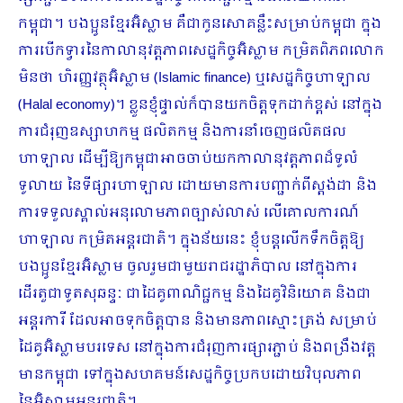
កម្ពុជា។ ​បងប្អូនខ្មែរ​អ៊ិស្លាម​ គឺជាកូន​​សោគន្លឹះ​សម្រាប់​កម្ពុជា ក្នុង​
ការ​បើក​ទ្វារនៃកាលានុវត្ត​ភាពសេដ្ឋកិច្ចអ៊ិស្លាម​ កម្រិតពិភពលោក​
មិនថា ហិរញ្ញវត្ថុ​អ៊ិស្លាម (Islamic finance) ឬសេដ្ឋកិច្ចហាឡាល
(Halal economy)។ ខ្លួនខ្ញុំ​ផ្ទាល់​ក៏បាន​យកចិត្តទុកដាក់​ខ្ពស់ នៅក្នុង​
ការជំរុញឧស្សាហកម្ម ផលិតកម្ម និងការនាំចេញ​ផលិតផល
ហាឡាល ដើម្បីឱ្យកម្ពុជាអាច​ចាប់​យក​កាលានុវត្តភាពដ៏ទូលំ
ទូលាយ​ នៃ​ទីផ្សារហាឡាល ដោយ​មាន​ការបញ្ជាក់​ពីស្តង់ដា និង
ការទទួលស្គាល់​អនុលោម​ភាព​ច្បាស់លាស់ លើ​គោលការណ៍​
ហាឡាល កម្រិតអន្តរជាតិ។ ក្នុងន័យនេះ ខ្ញុំ​បន្តលើកទឹកចិត្តឱ្យ​
បងប្អូនខ្មែរអ៊ិស្លាម ចូលរួម​ជាមួយ​រាជរដ្ឋាភិបាល នៅក្នុង​ការ
ដើរតួជាទូតសុឆន្ទៈ ជា​ដៃគូពាណិជ្ជកម្ម និងដៃគូវិនិយោគ និងជា
អន្តរការី​ ដែល​អាច​ទុកចិត្តបាន និងមាន​ភាព​ស្មោះត្រង់​ សម្រាប់​
ដៃគូអ៊ិស្លាមបរទេស នៅក្នុង​​ការជំរុញ​ការ​ផ្សារភ្ជាប់ និងពង្រឹងវត្ត
មាន​​កម្ពុជា ទៅក្នុង​សហគមន៍សេដ្ឋកិច្ច​ប្រកបដោយ​វិបុលភាព
នៃអ៊ិស្លាមអន្តរជាតិ។