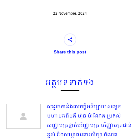
22 November, 2024
Share this post
អត្ថបទទាក់ទង
សុន្ទរកថានិងសេចក្ដីអធិប្បាយ សម្ដេច
មហាបវរធិបតី ហ៊ុន ម៉ាណែត ប្រគល់
សញ្ញាបត្រថ្នាក់បរិញ្ញាបត្រ បរិញ្ញាបត្រជាន់
ខ្ពស់ និងសម្ពោធអគារសិក្សា ចំណត