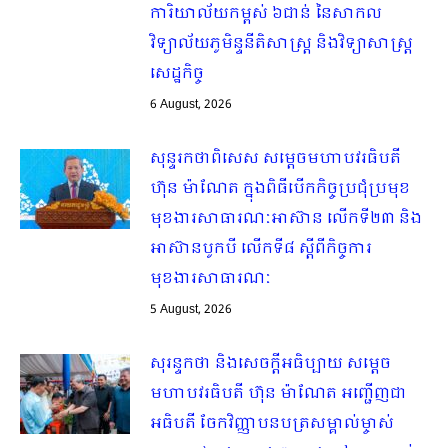
ការិយាល័យកម្ពស់ ៦ជាន់ នៃសាកល
វិទ្យាល័យភូមិន្ទនីតិសាស្ត្រ និងវិទ្យាសាស្ត្រ
សេដ្ឋកិច្ច
6 August, 2026
សុន្ទរកថាពិសេស សម្ដេចមហាបវរធិបតី
ហ៊ុន ម៉ាណែត ក្នុងពិធីបើកកិច្ចប្រជុំប្រមុខ
មុខងារសាធារណៈអាស៊ាន លើកទី២៣ និង
អាស៊ានបូកបី លើកទី៨ ស្ដីពីកិច្ចការ
មុខងារសាធារណៈ
5 August, 2026
សុរន្ទកថា និងសេចក្ដីអធិប្បាយ សម្ដេច
មហាបវរធិបតី ហ៊ុន ម៉ាណែត អញ្ជើញជា
អធិបតី ចែកវិញ្ញាបនបត្រសម្គាល់ម្ចាស់