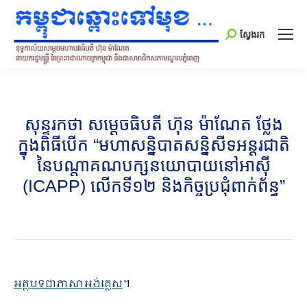
Search:
ស្វែងរក
សុន្ទរកថា សម្ដេចធិបតី ហ៊ុន ម៉ាណែត ថ្លែង
ក្នុងពិធីបើក “មហាសន្និបាតសន្និសីទអន្តរជាតិ
នៃបណ្តាគណបក្សនយោបាយនៅអាស៊ី
(ICAPP) លើកទី១២ និងកិច្ចប្រជុំពាក់ព័ន្ធ”
អត្ថបទជាភាសាអង់គ្លេស
។