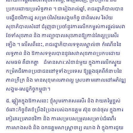
ដោយការផ្តល់សេវាសុខភាពល្អ, ពេញលេញ, គ្រប់គ្រាន់ និង
ប្រកបដោយប្រសិទ្ធភាព ។ ជារៀងរាល់ឆ្នាំ, រាជរដ្ឋាភិបាលបាន
បង្កើនថវិការដ្ឋ សម្រាប់វិស័យសង្គមកិច្ច ជាពិសេស វិស័យ
សុខាភិបាលសំដៅ ជំរុញជាប្រចាំនូវការលើកកម្ពស់ការផ្តល់សេវា
ថែទាំសុខភាព និង ការព្យាបាលសុខភាពឱ្យកាន់តែល្អប្រសើរ
ឡើង ។ លើសពីនេះ, រាជរដ្ឋាភិបាលទទួលស្គាល់ថា កំណើននៃ
លទ្ធភាព និង ឱកាសទទួលបាននូវសេវាសុខភាពប្រកបដោយ
សមធម៌ គឺជាកត្តា ដ៏មានសារៈសំខាន់មួយ ក្នុងការលើកស្ទួយ
កម្រិតជីវភាពប្រជាជននៅទូទាំងប្រទេស ឱ្យឆ្លងផុតពីគំនាបនៃ
ភាពក្រីក្រ និង មានសុខុមាលភាពល្អ ស្របតាមគោលដៅអភិវឌ្ឍ
សង្គម-សេដ្ឋកិច្ចកម្ពុជា។
៥. ឆ្លៀតក្នុងឱកាសនេះ ខ្ញុំសូមកោតសរសើរ និង វាយតម្លៃខ្ពស់
ចំពោះកិច្ចខិតខំប្រឹងប្រែងរបស់ឯកឧត្តម ស៊ុន ចាន់ថុល ក្នុងការ
កៀរគរប្រភពថវិកា និង ការសម្របសម្រួលសម្រាប់ដំណើរ
ការសាងសង់ និង ឯកឧត្តមសាស្ត្រាចារ្យ ឈាង រ៉ា ក្នុងការជួយ