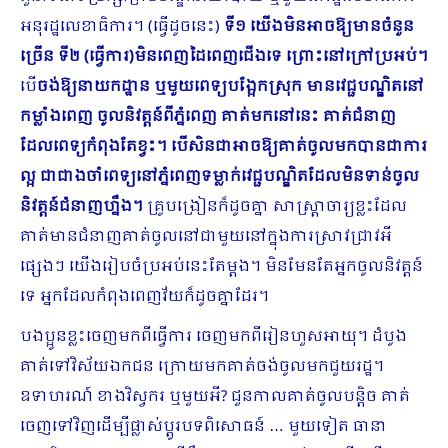
អនុរដ្ឋលេខាធិការ។ (ធ្វើដូចនេះ)
ទី១ យើងមិនអាចឱ្យមានចំនួន
ច្រើន ទី២ (ធ្វើការ)មិនពេញដៃពេញជើងទេ ព្រោះនៅក្រៅប្រអប់។
បើ
ចង់ឱ្យនាយកដ្ឋាន ឬមួយពេទ្យបង្អែកស្រុក​ មានវេជ្ជបណ្ឌិតនៅ
កម្លាំងពេញ ចូលនិវត្តន៍ពីភ្នំពេញ គាត់មកនៅនេះ គាត់ជំនាញ
ដែលពេទ្យកំពុងតែខ្វះ។ បើសិនជាអាចឱ្យគាត់ចូលមកបានជាការ
ល្អ ជាជាងចាំពេទ្យនៅភ្នំពេញទម្លាក់វេជ្ជបណ្ឌិតដែលមិនទាន់ចូល
និវត្តន៍ជំនាញហ្នឹង។
គ្រូបង្រៀនក៏ដូចគ្នា សាស្ត្រាចារ្យខ្លះដែល
គាត់មានជំនាញគាត់ចូលនៅជាមួយនៅក្នុងការស្រាវជ្រាវអី
ផ្សេងៗ យើងរៀបចំប្រអប់នេះតែម្តង។ មិនមែនតែអ្នកចូលនិវត្តន៍
ទេ អ្នកដែលកំពុងពេញវ័យក៏ដូចគ្នាដែរ។
បងប្អូនខ្លះចេញមកពីធ្វើការ ចេញមកពីរៀន​ហួសអាយុ។ ដំបូង
គាត់ទៅវិស័យឯកជន ក្រោយមកគាត់ចង់ចូលមកជួយរដ្ឋ។
ឧទាហរណ៍ ខាងវិស្វករ ឬមួយអី? ជួនកាលគាត់ចូលបន្តិច គាត់
ចេញទៅវិញដើម្បីផ្លាស់ប្តូរបទពិសោធន៍ … មួយទៀត ធានា