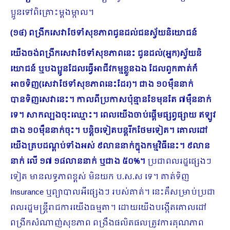
ប្អូនទៅពិគ្រោះម្ដងម្កាល។
(១៤) ពង្រីកសេវាថែទាំសុខភាពជូនដល់ជនស្វ័យនិយោជន៍
យើងចង់ពង្រីកសេវាថែទាំសុខភាពនេះ ជូនដល់(អ្នក)ស្វ័យនិ
យោជន៍ ឬបងប្អូនដែលធ្វើអាជីវកម្មខ្លួនឯង ដែលពួកគាត់ក៏
អាចទិញ(សេវាថែទាំសុខភាពនេះដែរ)។ ជាង ១០ម៉ឺននាក់
បានទិញសេវានេះ។ កាលពីប្រកាសប៉ុន្មានខែមុនតែ ៧ម៉ឺននាក់
ទេ។ សាកល្បងចុះឈ្មោះ។ ពេលយើងចាប់ផ្ដើមផ្សព្វផ្សាយ ឥឡូវ
ជាង ១០ម៉ឺននាក់ចុះ។ បន្តិចទៀតបន្តរីកថែមទៀត។ គោលដៅ
យើងគ្របដណ្តប់ទាំងអស់ ៩លាននាក់ក្នុងកម្មវិធីនេះ។ ៩លាន
នាក់ លើ ១៧ ១៨លាននាក់ ឬជាង ៥០%។
ប្រជាពលរដ្ឋផ្សេងៗ
ទៀត មានលទ្ធភាពខ្ពស់ មិនយក ប.ស.ស ទេ។ គាត់ទិញ
Insurance ឬព្យាបាលអីផ្សេងៗ របស់គាត់។ នេះគឺសម្រាប់ប្រជា
ពលរដ្ឋមន្ត្រីរាជការយើងធម្មតា។ ដោយយើងបង្កើតគោលដៅ
ពង្រីកសំណាញ់សុខភាព ពង្រឹងផលិតផលត្រូវការគុណភាព