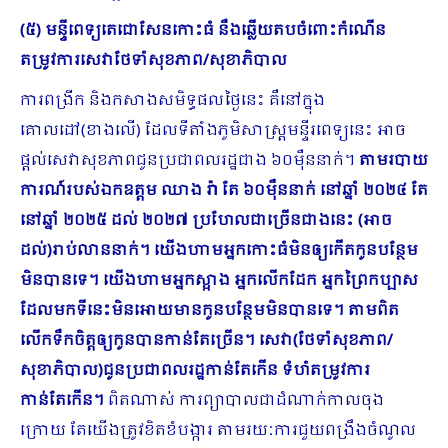
(៥) មន្ទីពេទ្យតេជោសែនកោះធំ នឹងឆ្លើយតបចំពោះកំណើន
តម្រូវការសេវាថែទាំសុខភាព/សុខាភិបាល
ការពង្រីក និងកសាងសមិទ្ធផលថ្ងៃនេះ គឺនៅក្នុង
គោលដៅ(ខាងលើ) ដែលទីតាំងភូមិសាស្ត្រមន្ទីរពេទ្យនេះ អាច
ផ្តល់សេវាសុខភាពជូនប្រជាពលរដ្ឋជាង ៦០ម៉ឺននាក់។
តាមរបាយ
ការណ៍របស់ឯកឧត្តម ឈាង រ៉ា តែ ៦០ម៉ឺននាក់ នៅឆ្នាំ ២០២៤ តែ
នៅឆ្នាំ ២០២៥ ដល់ ២០២៧ ប្រហែលជាច្រើនជាងនេះ (អាច
ដល់)រាប់លាននាក់។ យើងហាមអ្នកកោះធំមិនឲ្យកើតកូនបន្ថែម
មិនបានទេ។ យើងហាមអ្នកស្អាង អ្នកលើកដែក អ្នកព្រៃកប្បាស
ដែលមកទីនេះមិនអោយមានកូនបន្ថែមមិនបានទេ។ តាមពិត
លើកទឹកចិត្តឲ្យកូនបានកាន់តែច្រើន។ សេវា(ថែទាំសុខភាព/
សុខាភិបាល)ជូនប្រជាពលរដ្ឋកាន់តែកើន ទំហំតម្រូវការ
កាន់តែកើន។
ពិតណាស់ ការព្យាបាលជាដំណាក់កាលចុង​
ក្រោយ តែយើងត្រូវខិតខំបង្ការ តាមរយៈការជួយពង្រឹងចំណូល