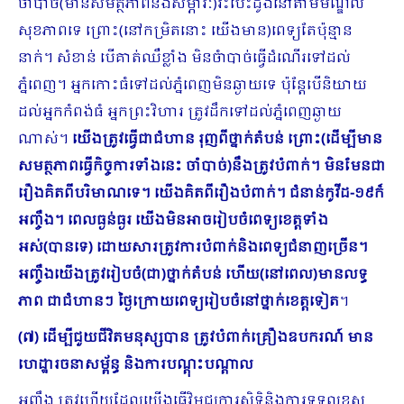
ចាំបាច់(មានសមត្ថភាពនិងសម្ភារៈ)វះបេះដូងនៅតាមមណ្ឌល
សុខភាពទេ ព្រោះ(នៅកម្រិតនោះ យើងមាន)ពេទ្យតែប៉ុន្មាន
នាក់។ សំខាន់ បើគាត់ឈឺខ្លាំង មិនចំាបាច់ធ្វើដំណើរទៅដល់
ភ្នំពេញ។ អ្នកកោះធំទៅដល់ភ្នំពេញមិនឆ្ងាយទេ ប៉ុន្ដែបើនិយាយ
ដល់អ្នកកំពង់ធំ អ្នកព្រះវិហារ ត្រូវដឹកទៅដល់ភ្នំពេញឆ្ងាយ
ណាស់។
យើងត្រូវធ្វើជាជំហាន រុញពីថ្នាក់តំបន់ ព្រោះ(ដើម្បីមាន
សមត្ថភាពធ្វើកិច្ចការទាំងនេះ ចាំបាច់)នឹងត្រូវបំពាក់។ មិនមែនជា
រឿងគិតពីបរិមាណ​ទេ។ យើងគិតពីរឿងបំពាក់។ ជំនាន់កូវីដ
-១៩ក៏
អញ្ចឹង។ ពេលធ្ងន់ធ្ងរ យើងមិនអាចរៀបចំពេទ្យខេត្តទាំង
អស់(បានទេ) ដោយសារ​ត្រូវការបំពាក់និងពេទ្យជំនាញច្រើន។
អញ្ចឹងយើងត្រូវរៀបចំ(ជា)ថ្នាក់តំបន់ ហើយ(នៅពេល)មានលទ្ធ
ភាព ជាជំហានៗ ថ្ងៃក្រោយពេទ្យរៀបចំនៅថ្នាក់ខេត្ត​ទៀត
។
(៧) ដើម្បីជួយជីវិតមនុស្សបាន ត្រូវបំពាក់គ្រឿងឧបករណ៍ មាន
ហេដ្ឋារចនាសម្ព័ន្ធ និងការបណ្តុះបណ្តាល
អញ្ចឹង ត្រូវហើយដែលយើងធ្វើវិមជ្ឈការសិទ្ធិនិងការទទួលខុស