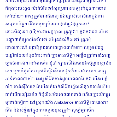
អាចវះអីមួយ រវល់តែទូរស័ព្ទទៅសួរប្រធានមន្ទីរពេទ្យនោះទេ។
កំពុងវះបេះដូង បើរវល់តែទៅសួរប្រធានពេទ្យ (វាខូចការ)បាត់
ទៅហើយ។ ពេទ្យត្រូវមានជំនាញ និងច្បាស់លាស់នៅក្នុងការ
សម្រេចចិត្ត។ ជីវិតមនុស្សមិនអាច(ចាំ)ឆ្លង(អ្នកនេះ/
នោះសិន)ទេ។ (បើ)ការងាររដ្ឋបាល ត្រូវឆ្លង។ ក្នុងកងទ័ព បើបទ
បញ្ជាថាកុំឲ្យចល័តទ័ពទៅ បើមុននឹងរំកិលទៅ ត្រូវសុំ
គោលការណ៍ បង្កាក្រែងលោគេប្លោងដាក់មក។ សម្រាប់វេជ្ជ
បណ្ឌិតដែលកំពុងតែវះកាត់ ត្រូវមានសិទ្ធិ។ អញ្ចឹងត្រូវការជំនាញ
ច្បាស់លាស់។ នៅអាមេរិក ខ្ញុំចាំ ឡានសឺរ៉ែនមានតែប៉ុន្មានស្ថាប័ន
ទេ។ មួយគឺប៉ូលីស ក្រៅពីហ្នឹងគឺមានដុកទ័រខាងវះកាត់។ គេឲ្យ
អាទិភាពណាស់។ គេឲ្យសឺរ៉ែនគាត់ដូចជាពណ៌បៃតង បើតាមខ្ញុំ
ចាំ។ គាត់ស៊ីវិលទេ តែបើគាត់ដាក់សឺរ៉ែនហ្នឹងលើឡានគាត់ហើយ
គាត់បើកលឿនម៉េច ក៏ប៉ូលីសមិនអាចផាកគាត់ ហើយត្រូវបើកផ្លូវ
ឲ្យគាត់ទៀត។ នៅស្រុកយើង Ambulance មានសិទ្ធិ ដោយសារ
ជីវិត និងសិទ្ធិនៅក្នុងការទទួលខុសត្រូវ។ សូម្បីអ្នកបើក