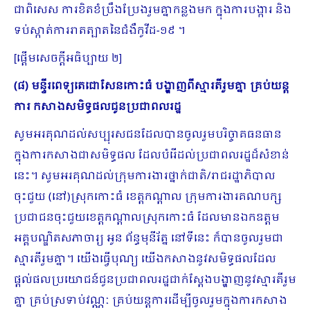
ជាពិសេស ការខិតខំប្រឹងប្រែងរួមគ្នាកន្លងមក ក្នុងការបង្ការ និង
ទប់ស្កាត់ការរាតត្បាតនៃជំងឺកូវីដ-១៩ ។
[ផ្ដើមសេចក្ដីអធិប្បាយ ២]
(៨) មន្ទីរពេទ្យតេជោសែនកោះធំ បង្ហាញពីស្មារតីរួមគ្នា គ្រប់យន្ត
ការ កសាងសមិទ្ធផលជូនប្រជាពលរដ្ឋ
សូមអរគុណដល់សប្បុរសជនដែលបានចូលរួមបរិច្ចាគធនធាន
ក្នុងការកសាងជាសមិទ្ធផល​ ដែលបំរើដល់ប្រជាពលរដ្ឋដ៏សំខាន់
នេះ។ សូមអរគុណដល់ក្រុមការងារថ្នាក់ជាតិ/រាជរដ្ឋាភិបាល
ចុះជួយ (នៅ)ស្រុកកោះធំ ខេត្តកណ្ដាល ក្រុមការងារគណបក្ស
ប្រជាជនចុះជួយខេត្តកណ្ដាលស្រុកកោះធំ ដែលមានឯកឧត្តម
អគ្គបណ្ឌិតសភាចារ្យ អូន ព័ន្ធមុនីរ័ត្ន នៅទីនេះ ក៏បានចូលរួមជា
ស្មារតីរួមគ្នា។ យើងធ្វើបុណ្យ យើងកសាងនូវសមិទ្ធផលដែល
ផ្ដល់ផលប្រយោជន៍ជូនប្រជាពលរដ្ឋជាក់ស្ដែងបង្ហាញនូវស្មារតីរួម
គ្នា គ្រប់ស្រទាប់វណ្ណៈ គ្រប់យន្ដការដើម្បីចូលរួមក្នុងការកសាង