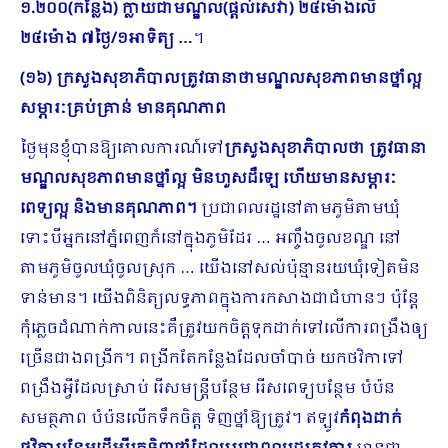
១.២០០(កន្លែង) ក្លាយជាមណ្ឌល(ផ្តល់សេវា) ២៤ម៉ោងលើ
២៤ម៉ោង ៧ថ្ងៃ/១អាទិត្យ …
។
(១៦) ក្រសួងសុខាភិបាលត្រូវធានាថាមណ្ឌលសុខភាពមានថ្នាំល្អ
សម្ភារៈគ្រប់គ្រាន់ មានគុណភាព
ថ្ងៃមុនខ្ញុំបានឱ្យគោលការណ៍ទៅ
ក្រសួងសុខាភិបាលថា ត្រូវធានា
មណ្ឌលសុខភាព​មានថ្នាំល្អ មិនហួសដឺឡេ ហើយមានសម្ភារៈ
ពេទ្យល្អ និងមានគុណភាព។
ប្រជាពលរដ្ឋនៅតាមភូមិតាមឃុំ
ទោះបីអ្នកនៅភ្នំពេញក៏នៅក្នុងភូមិដែរ … អញ្ចឹងចូលខណ្ឌ នៅ
តាមភូមិចូលឃុំចូលស្រុក … យើងនៅសល់ប៉ុន្មានរយឃុំទៀតមិន
ទាន់មាន។ យើងពិនិត្យលទ្ធភាពក្នុងការកសាងជាជំហានៗ ប៉ុន្តែ
កុំភ្លេចដំណាក់កាលនេះគឺត្រូវយកចិត្តទុកដាក់ទៅលើការពង្រឹងឲ្យ
ច្រើនជាងពង្រីក។ ពង្រីកតែកន្លែងដែលចាំបាច់ យកថវិកាទៅ
ពង្រឹងអ្វីដែលស្រាប់ រើសមន្ត្រីបន្ថែម រើសពេទ្យបន្ថែម បំប៉ន
សមត្ថភាព បំប៉នលើកទឹកចិត្ត ទិញថ្នាំឱ្យត្រូវ។ ឥឡូវ
កំពុងដាក់