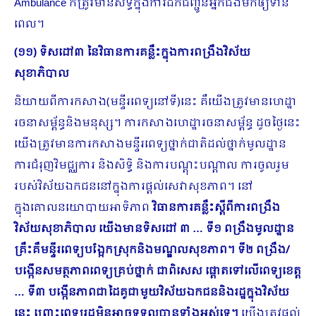
Ambulance ក៏ត្រូវមានសិទ្ធិក្នុងការដឹកជញ្ជូនអ្នកជំងឺមកឲ្យទាន់
ពេល។
(១១) ទិសដៅ៣ នៃវិធានការគន្លឹះក្នុងការពង្រឹងវិស័យ
សុខាភិបាល
និយាយពីការកសាង(មន្ទីរពេទ្យនៅទី)នេះ គឺយើងត្រូវមានហេដ្ឋា
រចនាសម្ព័ន្ធនិងមនុស្ស។ ការកសាងហេដ្ឋារចនាសម្ព័ន្ធ ដូចថ្ងៃនេះ
យើងត្រូវមានការកសាងមន្ទីរពេទ្យថ្នាក់ជាតិដល់ថ្នាក់មូលដ្ឋាន
ការជំរុញវិមជ្ឈការ និងសិទ្ធិ និងការបណ្ដុះបណ្ដាល ការចូលរួម
របស់វិស័យឯកជននៅក្នុងការផ្ដល់សេវាសុខភាព។ នៅ
ក្នុងគោលនយោ​បាយអាទិភាព
វិធានការគន្លឹះស្តីពីការពង្រឹង
វិស័យសុខាភិបាល យើងមានទិសដៅ ៣ … ទី១ ពង្រឹងមូលដ្ឋាន
គ្រឹះគឺមន្ទីរពេទ្យបង្អែកស្រុកនិងមណ្ឌលសុខភាព។ ទី២ ពង្រឹង/
បង្កើនសមត្ថភាពពេទ្យគ្រប់ថ្នាក់ ជាពិសេស ផ្ដោតទៅលើពេទ្យខេត្ត
… ទី៣ បង្កើនភាពជាដៃគូជាមួយវិស័យឯកជននិងរដ្ឋក្នុងវិស័យ
នេះ ព្រោះពេទ្យរដ្ឋមិនអាចទទួលបានទាំងអស់ទេ។
យើងត្រូវផ្ដល់