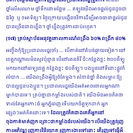
ថវិកាបន្ថែមដើម្បីរកទិញថ្នាំដែលប្រជាពលរដ្ឋត្រូវការ
មានជា
ថ្នាំលើសឈាម ថ្នាំទឹកនោមផ្អែម … ឥឡូវយើងអាចផ្តល់ជូនដូចជា
៥ថ្ងៃ ឬ ១អាទិត្យ។ ថ្ងៃក្រោយបង្កើនថវិកាដើម្បីអាចធានាផ្តល់ជូន
បានច្រើនជាងហ្នឹង។ ថ្នាំហ្នឹងត្រូវការជាប់រហូត។
(១៧) គ្រប់ស្ថាប័នអនុវត្តគោលការណ៍ពង្រឹង ៦០% ពង្រីក ៤០%
អញ្ចឹងកុំឱ្យប្រជាពលរដ្ឋ(ចាំ) … បើគាត់នៅតំបន់ឆ្ងាយទៀត។ នៅ
ខេត្តកណ្តាលមិនសូវប៉ុន្មាន បើនៅរតនគិរី ជិះកន្លែងខ្លះ ២០០គីឡូ
មកយកនៅពេទ្យខេត្ត កន្លែងខ្លះ ៥០គីឡូ។ បងប្អូននៅទីនោះផ្លូវក៏
លំបាក … យើងពង្រឹងអ្វីឱ្យចំតែម្តង។ សំខាន់ថ្នាំ និងសម្ភារៈឱ្យ
បានល្អជូនបងប្អូន។ ប្រជាពលរដ្ឋយើងអត់អាចចោលអ្នកណា
ម្នាក់បានទេ។ គ្រប់គ្នាជាកម្លាំងរបស់ជាតិ។ យើងមិនអាចគិតថា
ទាល់តែអ្នកកោះធំ អ្នកភ្នំពេញ ទើបយកចិត្តទុកដាក់ អ្នក
ផ្សេងៗអត់គិតនោះទេ។
ដែលត្រូវគិតជាងគេគឺអ្នកនៅ
ចុងកាត់មាត់ញក ព្រោះជាកម្លាំងធំរបស់យើង។ បើយើងត្រូវរុញ
ការអភិវឌ្ឍ រុញការវិនិយោគ រុញការងារទៅនោះ តើរុញទៅធ្វើអី