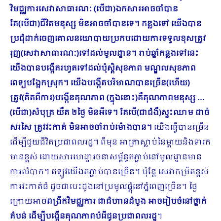
វិមជ្ឈការសេវាសាធារណៈ (បើជា)ឯកសារអាចចាំបាន
តែ(បើជា)ជីវិតមនុស្ស មិនអាចចាំបានទេ។ កន្លងទៅ យើងបាន
ប្រជុំដាក់ចេញគោលនយោបាយប្រកបដោយការទទួលខុសត្រូវ
រុញ(សេវាសាធារណៈ)ទៅដល់មូលដ្ឋាន។ រាប់ឆ្នាំកន្លងទៅនេះ
យើងបានបង្កើតរហូតទៅដល់ប៉ុស្តិសុខភាព មណ្ឌលសុខភាព
ពេទ្យបង្អែកស្រុក។ យើងបង្កើតបរិមាណបានច្រើន(ហើយ)
ត្រូវ(គិតពីការ)បង្កើនគុណភាព (ក្នុងនោះ)គឺគុណភាពមនុស្ស …
(បើជា)សំបុត្រ យឺត ២ថ្ងៃ មិនអីទេ។ តែបើ(ជាជំងឺ)ស្ទះឈាម ដាច់
សរសៃ ត្រូវវះកាត់ មិនអាចចាំរាប់ម៉ោងបាន។
យើងធ្វើបានច្រើន
ដើម្បីជួយជីវិតប្រជាពលរដ្ឋ។ ពីមុន អាត្រាស្លាប់នៃម្តាយនិងទារក
មានខ្ពស់ ដោយ​សារហេដ្ឋារចនាសម្ព័ន្ធតភ្ជាប់នៅមូលដ្ឋានមាន
ការលំបាក។ ឥឡូវយើងតភ្ជាប់បានច្រើន។ ប៉ុន្តែ សេវាកម្រិតខ្ពស់
ការវះកាត់ធំ ដូចជាបេះដូងនៅប្រមូលផ្តុំនៅភ្នំពេញច្រើន។ ថ្ងៃ
ក្រោយអាច
ពង្រីកវិមជ្ឈការ ជាជំហានដំបូង អាចរៀបចំនៅថ្នាក់
តំបន់ ដើម្បីបង្កើនគុណភាពបំរើជូនប្រជាពលរដ្ឋ
។