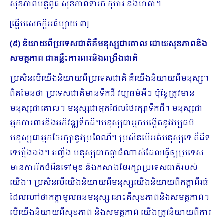
សុខភាពបន្តពូជ សុខភាពទារក កុមារ និងមាតា។
[ផ្ដើមសេចក្ដីអធិប្បាយ ៣]
(៩) និយាយពីប្រទេសជាតិគឺមនុស្សជាគោល ដោយសុខភាពនិង
សមត្ថភាព ជាគន្លឹះការពារនិងពង្រឹងជាតិ
ប្រសិនបើយើងនិយាយពីប្រទេសជាតិ​ គឺយើងនិយាយពីមនុស្ស។
ពិតមែនថា ប្រទេសជាតិមានទឹកដី វប្បធម៌អីៗ ប៉ុន្ដែត្រូវមាន
មនុស្សជាគោល។​ មនុស្សជាអ្នកដែលថែរក្សាទឹកដី។ មនុស្សជា
អ្នកការពារនិងអភិវឌ្ឍទឹកដី។មនុស្សជាអ្នកបង្កើតនូវវ​ប្បធម៌
មនុស្សជាអ្នកថែរក្សា​នូវប្រពៃណី។ ប្រសិនបើអត់មនុស្សទេ គឺដីទ
ទេហ្នឹងឯង។ អញ្ចឹង មនុស្សជាកត្ដាធំណាស់ដែលធ្វើឲ្យប្រទេស
មានការរីកចំរើនទៅមុខ និងកសាងថែរក្សាប្រទេសជាតិ​របស់
យើង។ ប្រសិនបើយើងនិយាយពីមនុស្សយើងនិយាយពីកត្ដាពីរធំ
ដែលហៅថាកត្ដាមូលធនមនុស្ស នោះគឺសុខភាពនិងសមត្ថភាព។
បើយើងនិយាយពីសុខភាព និងសមត្ថភាព យើងត្រូវនិយាយពីការ