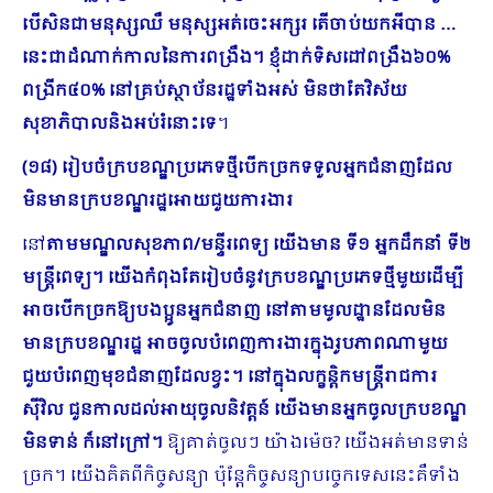
បើសិនជាមនុស្សឈឺ មនុស្សអត់ចេះអក្សរ តើចាប់យកអីបាន …
នេះជាដំណាក់កាលនៃការពង្រឹង។ ខ្ញុំដាក់ទិសដៅពង្រឹង៦០%
ពង្រីក៤០% នៅគ្រប់ស្ថាប័នរដ្ឋទាំងអស់ មិនថាតែវិស័យ
សុខាភិបាលនិងអប់រំនោះទេ
។
(១៨) រៀបចំក្របខណ្ឌប្រភេទថ្មីបើកច្រកទទួលអ្នកជំនាញដែល
មិនមានក្របខណ្ឌរដ្ឋអោយជួយការងារ
នៅ
តាមមណ្ឌលសុខភាព/មន្ទីរពេទ្យ យើងមាន ទី១ អ្នកដឹកនាំ ទី២
មន្ត្រីពេទ្យ។ យើងកំពុងតែរៀបចំនូវក្របខណ្ឌប្រភេទថ្មីមួយដើម្បី
អាចបើកច្រកឱ្យបងប្អូនអ្នកជំនាញ នៅតាមមូលដ្ឋានដែលមិន
មានក្របខណ្ឌរដ្ឋ អាចចូលបំពេញការងារក្នុងរូបភាពណាមួយ
ជួយបំពេញមុខជំនាញដែលខ្វះ។ នៅក្នុងលក្ខន្តិកមន្ត្រីរាជការ
ស៊ីវិល ជួនកាលដល់អាយុចូលនិវត្តន៍ យើងមានអ្នកចូលក្របខណ្ឌ
មិនទាន់ ក៏នៅក្រៅ។
ឱ្យគាត់ចូលៗ យ៉ាងម៉េច? យើងអត់មានទាន់
ច្រក។ យើងគិតពីកិច្ចសន្យា ប៉ុន្តែកិច្ចសន្យាបច្ចេកទេសនេះគឺទាំង