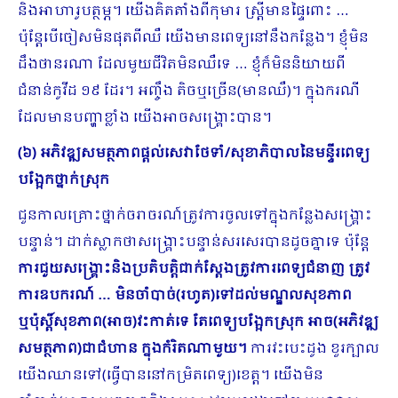
និងអាហារូបត្ថម្ភ។ យើងគិត​តាំងពីកុមារ ស្ដ្រីមានផ្ទៃពោះ …
ប៉ុន្ដែបើចៀសមិនផុតពីឈឺ យើងមាន​ពេទ្យនៅនឹងកន្លែង។ ខ្ញុំមិន
ដឹងថានរណា​ ដែលមួយជីវិតមិនឈឺទេ … ខ្ញុំក៏មិននិយាយពី
ជំនាន់កូវីដ ១៩ ដែរ។ អញ្ចឹង តិចឬច្រើន(មានឈឺ)។ ក្នុងករណី
ដែលមានបញ្ហាខ្លាំង យើងអាច​សង្គ្រោះបាន។
(៦) អភិវឌ្ឍសមត្ថភាពផ្តល់សេវាថែទាំ/សុខាភិបាលនៃមន្ទីរពេទ្យ
បង្អែកថ្នាក់ស្រុក
ជួនកាលគ្រោះថ្នាក់ចរាចរណ៍ត្រូវការចូលទៅក្នុងកន្លែងសង្គ្រោះ
បន្ទាន់។ ដាក់ស្លាកថាសង្គ្រោះបន្ទាន់សរសេរបានដូចគ្នាទេ ប៉ុន្ដែ
ការជួយសង្គ្រោះនិងប្រតិបត្ដិជាក់ស្ដែងត្រូវការពេទ្យជំនាញ ត្រូវ
ការឧបករណ៍ … មិនចាំ​បាច់​
(រហូត)ទៅដល់មណ្ឌលសុខភាព
ឬប៉ុស្ដិ៍សុខភាព(អាច)វះកាត់ទេ តែពេទ្យបង្អែកស្រុក អាច(អភិវឌ្ឍ
សមត្ថភាព)ជាជំហាន ក្នុងកំរិតណាមួយ។
ការវះបេះដូង ខួរក្បាល
យើងឈានទៅ(ធ្វើបាននៅកម្រិតពេទ្យ)ខេត្ត។ យើងមិន