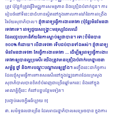
ត្រូវ ប៉ុន្ដែក៏ត្រូវធ្វើវិម​ជ្ឈការសមត្ថភាព និងគ្រឿងបំពាក់​ជូន។ ការ
រៀបចំនៅទីនេះជាជំហានស្ថិតនៅក្នុងគោលការណ៍នៃការពង្រឹង
វិស័យសុខាភិបាល។
ខ្ញុំថាពេទ្យធ្វើការ​ងារទេវតា (ប៉ុន្ដែ)មិនមែនជា
ទេវតាទេ។ ពេទ្យជួយសង្គ្រោះមនុស្សដែលឈឺ
ដែល(ជួប)ហានិភ័យនៃការ​ស្លាប់ឲ្យជាបាន។ ទោះបីមិនបាន
១០០% ក៏ដោយ។ បើជាទេវតា ទើបជប់បានទាំងអស់។ ខ្ញុំថាពេទ្យ
មិនមែនជាទេវតា តែធ្វើការងារ​ទេវតា … ដើម្បីឲ្យពេទ្យធ្វើការងារ
ទេវតាឲ្យបាន​ល្អប្រសើរ យើងត្រូវមានគ្រឿងបំពាក់ហេដ្ឋារចនា
សម្ព័ន្ធ ថ្នាំ និងការបណ្ដុះបណ្ដាលឲ្យខ្លាំង។
អញ្ចឹងនេះជាកិច្ចការ​
ដែលខ្ញុំសូមធ្វើការកោតសរសើរនៅក្នុងវឌ្ឍនភាពដែលក្រសួង
សុខាភិបាលបានខិតខំបំពេញ​ជាច្រើនឆ្នាំមកនេះ និងនៅក្នុង
អាណត្ដិថ្មីនេះ ក៏នៅបន្ដបន្ថែមទៀត។
[បញ្ចប់សេចក្ដីអធិប្បាយ ១]
៣. សមិទ្ធផលជាច្រើន ដែលរាជរដ្ឋាភិបាលសម្រេចបាន ក្នុងការ