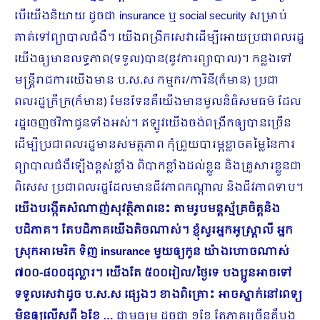
បើយើងនិយាយ ដូចជា insurance ឬ social security សម្រាប់
គាត់ទៅព្យាបាលជំងឺ។ យើងពង្រីកសេវាដើម្បីអោយប្រជាពលរដ្ឋ
យើងឲ្យមានលទ្ធភាព(ទទួល)បាន(នូវការព្យាបាល)។ កន្លងទៅ
មន្រ្តីរាជការយើងមាន ប.ស.ស កម្មករ/ការិនី(ក៏មាន) ប្រជា
ពលរដ្ឋក្រីក្រ(ក៏មាន) មែនទែនគឺយើងមានមូលនិធិសមធម៌ ដែល
រដ្ឋចេញថវិកាជូនទាំងអស់។ ឥឡូវយើងចង់ពង្រីកឲ្យបានច្រើន
ដើម្បីប្រជាពលរដ្ឋមានសមត្ថភាព កុំព្រួយបារម្ភខ្លាចតម្លៃនៃការ
ព្យាបាលជំងឺឡើងខ្ពស់ខ្លាំង ពិបាកខ្លាំងដល់ខ្លួន និងគ្រួសារខ្លួនជា
ពិសេស ប្រជាពលរដ្ឋដែលមានជីវភាពកណ្ដាល និងជីវភាពទាប។
យើងបង្កើតសំណាញ់សុវត្ថិភាពនេះ តាមរូបមន្តស្ម័គ្រចិត្តនិង
បដិភាគ។ តែបដិភាគយើងតិចណាស់។ ខ្ញុំសួរអ្នកអូស្រ្តាលី អ្នក
ស្រុកអាមេរិក ទិញ
insurance មួយឲ្យកូន យ៉ាងហោចណាស់
៧០០-៨០០ដុល្លារ។ យើងតែ ៥០០រៀល/ថ្ងៃទេ បងប្អូនអាចទៅ
ទទួលសេវាដូច ប.ស.ស ផ្សេងៗ ខាងពិគ្រោះ អាចស្នាក់នៅពេទ្យ
មិនឲ្យលើសពី ៦ខែ …
ជាមធ្យម ដូចជា ១ខែ តែភាគច្រើនគឺបង