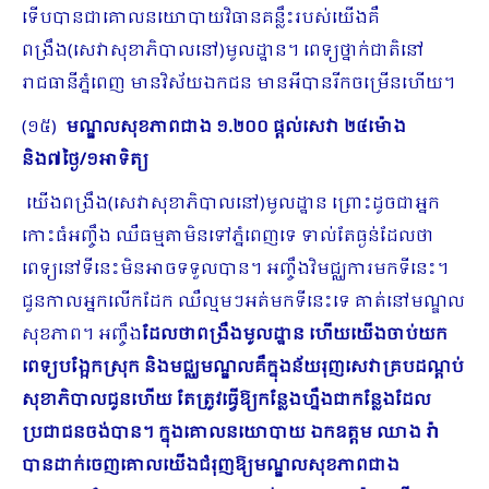
ទើបបានជាគោលនយោបាយវិធានគន្លឹះរបស់យើងគឺ
ពង្រឹង(សេវាសុខាភិបាលនៅ)មូលដ្ឋាន។ ពេទ្យថ្នាក់ជាតិនៅ
រាជធានីភ្នំពេញ មានវិស័យឯកជន មានអីបានរីកចម្រើនហើយ។
(១៥)
មណ្ឌលសុខភាពជាង ១.២០០ ផ្តល់សេវា ២៤ម៉ោង
និង៧ថ្ងៃ/១អាទិត្យ
យើងពង្រឹង(សេវាសុខាភិបាលនៅ)មូលដ្ឋាន ព្រោះដូចជាអ្នក
កោះធំអញ្ចឹង ឈឺធម្មតាមិនទៅភ្នំពេញទេ ទាល់តែធ្ងន់ដែលថា
ពេទ្យនៅទីនេះមិនអាចទទួលបាន។ អញ្ចឹងវិមជ្ឈការមកទីនេះ។
ជួន​កាលអ្នកលើកដែក ឈឺល្មមៗអត់មកទីនេះទេ គាត់នៅមណ្ឌល
សុខភាព។ អញ្ចឹង
ដែលថាពង្រឹងមូលដ្ឋាន ហើយយើងចាប់យក
ពេទ្យបង្អែកស្រុក និងមជ្ឈមណ្ឌលគឺក្នុងន័យរុញសេវាគ្របដណ្តប់
សុខាភិបាលជូនហើយ តែត្រូវធ្វើឱ្យកន្លែងហ្នឹងជាកន្លែងដែល
ប្រជាជនចង់បាន។ ក្នុងគោលនយោបាយ ឯកឧត្តម ឈាង រ៉ា
បានដាក់ចេញគោលយើងជំរុញឱ្យមណ្ឌលសុខភាពជាង