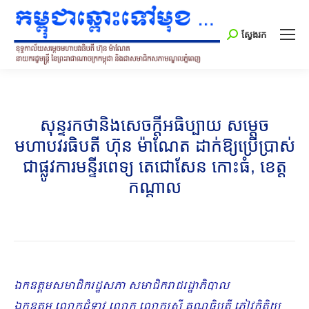
Search:
ស្វែងរក
សុន្ទរកថានិងសេចក្តីអធិប្បាយ សម្តេច
មហាបវរធិបតី ហ៊ុន ម៉ាណែត ដាក់ឱ្យប្រើប្រាស់
ជាផ្លូវការមន្ទីរពេទ្យ តេជោសែន កោះធំ, ខេត្ត
កណ្តាល
ឯកឧត្តមសមាជិករដ្ឋសភា សមាជិករាជរដ្ឋាភិបាល
ឯកឧត្តម លោកជំទាវ លោក លោកស្រី គណធិបតី ភ្ញៀវកិត្តិយ