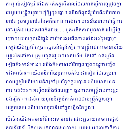
ការផ្តល់បៀវត្សរ៍ ទាំងការគិតគូរអីពេលដែលគាត់ធ្វើការឱ្យដូចគ្នា
ជាមួយមន្ត្រីធម្មតា។ កុំឱ្យខុសគ្នា។ យើងកំពុងឱ្យគិតពីអតីតភាព
ចល័ត រូបមន្តចល័តនៃអតីតភាពការងារ។ បានន័យថាគាត់ធ្វើការ
នៅរដ្ឋក៏ដោយឯកជនក៏ដោយ … បូកអតីតភាពជូនគាត់ ដើម្បីថ្ងៃ
ក្រោយ ពេលចូលនិវត្តន៍ គាត់មាន(អតីតភាពទាំងអស់រួមគ្នា)។
ឥឡូវយើងត្រូវគិតប្រាក់ចូលនិវត្តន៍ទៀត។ មន្ត្រីរាជការមានហើយ
បុគ្គលិកនៅតាមក្រុមហ៊ុនផ្សេងៗមានហើយ តែនៅមានច្រើន
ទៀតមិនទាន់មាន។ យើងមិនថាទាល់តែចូលក្នុងយន្តការហ្នឹង
ទាំងអស់ទេ។ យើងលើកពីយន្តការបត់បែនឯទៀត ដែលប្រជា
ពលរដ្ឋស្វ័យនិយោជន៍/ក្រៅប្រព័ន្ធទទួលបាន ហើយអាចមាន
ភាពបត់បែន។ អញ្ចឹងយើងចំណេញ។ ជួនកាលមន្ត្រីរាជការខ្លះ
ចង់ធ្វើការ។ ដល់អាយុចូលនិវត្តន៍គាត់អាចជាមន្ត្រីកិច្ចសន្យា
បច្ចេកទេស ហើយមានតួនាទីនៅក្នុងហ្នឹងតែម្តង។
បើសិនយើងអត់មានវិធីនេះទេ មានតែដោះស្រាយតាមការផ្តល់
តួនាទីជាទីប្រឹក្សាក្របខណ្ឌនយោបាយ ឬមួយជារដ្ឋលេខាធិការ