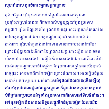
សុខាភិបាល ជូនចំពោះអ្នកខេត្តកណ្តាល
ក្នុង ២ថ្ងៃនេះ ខ្ញុំចុះទៅតាមទីកន្លែងដែលជាសមិទ្ធផល
ប្រវត្តិសាស្ត្រធំជាងគេ គិតមកដល់បច្ចុប្បន្ននៅក្នុងប្រ​ទេស
កម្ពុជា។ ម្សិលមិញទៅមើលព្រលានយន្តហោះអន្តរជាតិតេជោសែ
នៅខេត្តកណ្តាលដែរ។ ខេត្តកណ្តាលដូចវាយដាច់ខាងធំៗ
ជាងគេ។ ម្សិលមិញខាងតាកែវទាមទារថាជារបស់តាកែវដែរ
ព្រោះដីប៉ុន្មានពាន់ហិកតានៃព្រ​លានយន្តហោះហ្នឹង មាន ១២៨
ហិកតាជារបស់តាកែវ។ អញ្ចឹងក៏របស់តាកែវដែរ។ នៅទីនេះ គឺជា
របស់ខេត្តកណ្តាលដាច់តែម្តង។ តែប្រជាពលរដ្ឋដែលប្រើប្រាស់
ពេទ្យនេះ អាចមកពីតាកែវទៀត ព្រោះធំណាស់។ អាចរៀប​ចំផ្តល់
សេវាតំបន់។ សូមអបអរចំពោះ
សមិទ្ធផលដែលបាន(កើតឡើង)
សំរាប់ប្រជាពលរដ្ឋនៅខេត្តកណ្តាល ក៏ដូចជាសមិទ្ធផលសម្រាប់
បំរើនូវផលប្រយោជន៍ទូទាំងប្រទេស ជាពិសេសនៅទិសនិរតីនេះ។
ទៅមុខទៀត នឹងមានសមិទ្ធផលផ្លូវទឹកធំមួយទៀត ដែលយើង