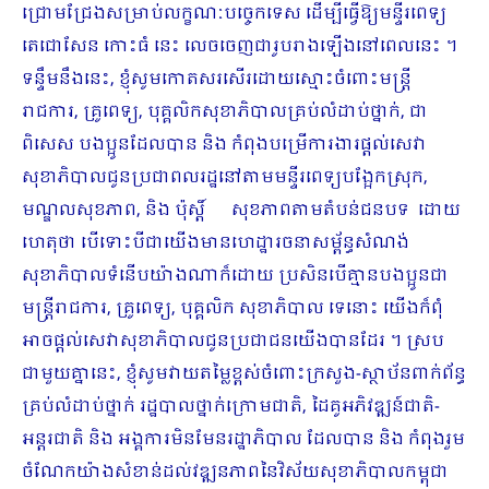
ជ្រោមជ្រែងសម្រាប់លក្ខណៈបច្ចេកទេស ដើម្បីធ្វើឱ្យមន្ទីរពេទ្យ
តេជោសែន កោះធំ នេះ លេចចេញជារូបរាងឡើងនៅពេលនេះ ។
ទន្ទឹមនឹងនេះ, ខ្ញុំសូមកោតសរសើរដោយស្មោះចំពោះមន្រ្តី
រាជការ, គ្រូពេទ្យ, បុគ្គលិកសុខាភិបាលគ្រប់លំដាប់ថ្នាក់, ជា
ពិសេស បងប្អូនដែលបាន និង កំពុងបម្រើការងារផ្តល់សេវា
សុខាភិបាលជូនប្រជាពលរដ្ឋនៅតាមមន្ទីរពេទ្យបង្អែកស្រុក,
មណ្ឌលសុខភាព, និង ប៉ុស្តិ៍ សុខភាពតាមតំបន់ជនបទ ដោយ
ហេតុថា បើទោះបីជាយើងមានហេដ្ឋារចនាសម្ព័ន្ធសំណង់
សុខាភិបាលទំនើបយ៉ាងណាក៏ដោយ ប្រសិនបើគ្មានបងប្អូនជា
មន្ត្រីរាជការ, គ្រូពេទ្យ, បុគ្គលិក សុខាភិបាល ទេនោះ យើងក៏ពុំ
អាចផ្ដល់សេវាសុខាភិបាលជូនប្រជាជនយើងបានដែរ ។ ស្រប
ជាមួយគ្នានេះ, ខ្ញុំសូមវាយតម្លៃខ្ពស់ចំពោះក្រសួង-ស្ថាប័នពាក់ព័ន្ធ
គ្រប់លំដាប់ថ្នាក់ រដ្ឋបាលថ្នាក់ក្រោមជាតិ, ដៃគូអភិវឌ្ឍន៍ជាតិ-
អន្ដរជាតិ និង អង្គការមិនមែនរដ្ឋាភិបាល ដែលបាន និង កំពុងរួម
ចំណែកយ៉ាងសំខាន់ដល់វឌ្ឍនភាពនៃវិស័យសុខាភិបាលកម្ពុជា