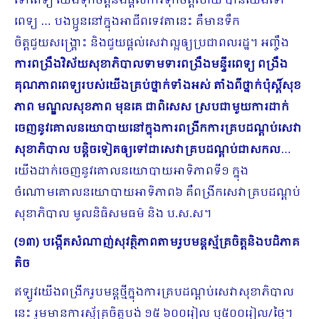
ទៅពេទ្យ យើងទុកចិត្តនិងផ្ដល់ការទុកចិត្តហើយ បានយើងទៅ
ពេទ្យ … បងប្អូននៅក្នុងអាជីពទេវតានេះ គឺមានទឹក
ចិត្តជួយសង្រ្គោះ និងជួយផ្ដល់សេវាល្អឲ្យប្រជាពល​រដ្ឋ។ អញ្ចឹង
ការពង្រឹងវិស័យសុខាភិបាលទាមទារពង្រឹងមន្ទីរពេទ្យ ពង្រឹង
គុណភាពពេទ្យរបស់យើងគ្រប់ថ្នាក់ទាំងអស់ តាំងពីថ្នាក់ប៉ុស្ដិ៍សុខ
ភាព មណ្ឌលសុខភាព មុនគេ ជាពិសេស ស្របជាមួយការដាក់
ចេញនូវគោលនយោបាយនៅក្នុងការពង្រីកការគ្របដណ្ដប់សេវា
សុខាភិបាល បន្តិចទៀតឲ្យទៅជាសេវាគ្របដណ្ដប់ជាសកល​
…
យើងដាក់ចេញនូវគោលនយោបាយអាទិភាពទី១ ក្នុង
ចំណោមគោលនយោបាយអាទិភាព៦ គឺពង្រីកសេវាគ្របដណ្ដប់
សុខាភិបាល មូលនិធិសមធម៌ និង ប.ស.ស។
(១៣) បង្កើតសំណាញ់សុវត្ថិភាពតាមរូបមន្តស្ម័គ្រចិត្តនិងបដិភាគ
តិច
ឥឡូវយើងពង្រីករូបមន្តថ្មីក្នុងការគ្របដណ្ដប់សេវាសុខាភិបាល
នេះ រួមមានការស្ម័គ្រចិត្តបង់ ១៥ ៦០០រៀល ឬ៥០០រៀល/ថ្ងៃ។