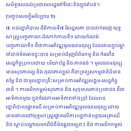
សមិទ្ធផលដល់ប្រជាពលរដ្ឋនៅទីនេះនិងក្នុងតំបន់។
[បញ្ចប់សេចក្ដីអធិប្បាយ ២}
៧. រាជរដ្ឋាភិបាល នីតិកាលទី៧ នៃរដ្ឋសភា បានដាក់ចេញ យុទ្ធ
សាស្ត្របញ្ចកោណ-ដំណាក់កាលទី១ ដោយកំណត់
បញ្ចកោណទី១ គឺជាការអភិវឌ្ឍមូលធនមនុស្ស ដែលជាលក្ខខណ្ឌ
ចាំបាច់មិនអាចខ្វះបាន សម្រាប់ជំរុញពិពិធកម្ម និង កំណើន
សេដ្ឋកិច្ចប្រកបដោយ បរិយាប័ន្ន និង ភាពធន់ ។ មូលធនមនុស្ស
មានសុខភាពល្អ និង គុណភាពខ្ពស់ គឺជាទ្រព្យសកម្មជាតិដ៏មាន
តម្លៃ និង ជាមូលដ្ឋានគ្រឹះសម្រាប់ការអភិវឌ្ឍសង្គម-សេដ្ឋកិច្ច
ជាតិ ។ ការលើកកម្ពស់សុខភាព និង សុខុមាលភាពប្រជាជន គឺជា
អាទិភាពមួយ ក្នុងចំណោមអាទិភាពទាំងប្រាំ ដែលរាជ
រដ្ឋាភិបាលផ្តោតលើ សម្រាប់ការអភិវឌ្ឍមូលធនមនុស្ស ដោយ
មានគោលដៅយុទ្ធសាស្ត្រផ្តោតលើការបន្តកាត់បន្ថយអត្រាឈឺ
និង ស្លាប់បណ្តាលមកពីជំងឺមិនឆ្លងចម្បងៗ និង ការលើកកម្ពស់