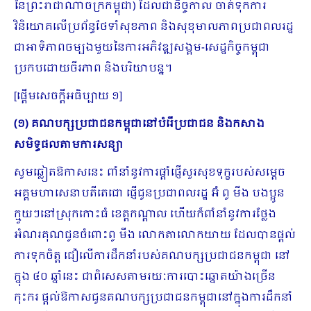
នៃព្រះរាជាណាចក្រកម្ពុជា) ដែលជានិច្ចកាល ចាត់ទុកការ
វិនិយោគលើប្រព័ន្ធថែទាំសុខភាព និងសុខុមាលភាពប្រជាពលរដ្ឋ
ជាអាទិភាពចម្បងមួយនៃការអភិវឌ្ឍសង្គម-សេដ្ឋកិច្ចកម្ពុជា
ប្រកបដោយចីរភាព និងបរិយាបន្ន។
[ផ្តើមសេចក្តីអធិប្បាយ ១]
(១) គណបក្សប្រជាជនកម្ពុជានៅបំរើប្រជាជន និងកសាង
សមិទ្ធផលតាមការសន្យា
សូមឆ្លៀតឱកាសនេះ ពាំនាំនូវការផ្តាំផ្ញើសួរសុខទុក្ខរបស់សម្តេច
អគ្គមហាសេនាបតីតេជោ ផ្ញើជូនប្រជាពលរដ្ឋ អ៊ំ ពូ មីង បងប្អូន
ក្មួយៗនៅស្រុកកោះធំ ខេត្តកណ្តាល ហើយក៏ពាំនាំនូវការថ្លែង
អំណរគុណជូនចំពោះពូ មីង លោកតាលោកយាយ ដែលបានផ្តល់
ការទុកចិត្ត ជឿលើការដឹកនាំរបស់គណបក្សប្រជាជនកម្ពុជា នៅ
ក្នុង ៤០ ឆ្នាំនេះ ជាពិសេសតាមរយៈការបោះឆ្នោតយ៉ាងច្រើន
កុះករ ផ្តល់ឱកាសជូនគណបក្សប្រជាជនកម្ពុជានៅក្នុងការដឹកនាំ