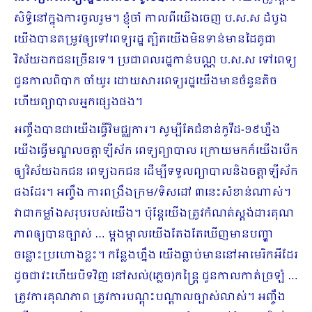
សិទ្ធិនៅក្នុងការចូលរួម។ ខ្ញុំចាំ កាលពីយើងចេញ ប.ស.ស ដំបូង
យើងបានតម្រូវ​ឲ្យទៅពេទ្យរដ្ឋ ត្បិតយើងមិនទាន់មានដៃគូជា
វិស័យ​ឯកជនច្រើនទេ។ ប្រជាពលរដ្ឋកាន់បណ្ណ ប.ស.ស ទៅពេទ្យ
ជួនកាលពិបាក ចាំយូរ ដោយសារពេទ្យរដ្ឋយើងមានចំនួនតិច
ហើយព្យាបាលអ្នកផ្សេងផង។
អញ្ចឹងបានជាយើងធ្វើវិមជ្ឈការ។ សូម្បីតែជំនាន់កូវីដ-១៩ហ្នឹង
យើងធ្វើមណ្ឌលចត្តាឡីស័ក ពេទ្យព្យាបាល ក្រោយមកក៏យើងបើក
ឲ្យវិស័យឯកជន ពេទ្យឯកជន ដើម្បីទទួលព្យាបាលនិងចត្តាឡីស័ក
ផងដែរ។ អញ្ចឹង ការពង្រឹងក្រម/ទិសដៅ ៣នេះសំខាន់ណាស់។
វាជាកម្លាំងសរុបរបស់យើង។ ប៉ុន្តែ​យើងត្រូវកំណត់ស្តង់ដារគុណ
ភាពឲ្យបានច្បាស់ … ម្ដងម្កាលយើងតែងតែឃើញមានបញ្ហា
ចន្លោះប្រហោងខ្លះ។ កន្លែងហ្នឹង យើងធ្លាប់មាននៅអាមេរិកអីដែរ
ដូចជាវះហើយបិទវិញ នៅសល់(ភ្លេច)កន្រ្តៃ ជួនកាលកាត់ច្រឡំ …
ត្រូវការគុណភាព ត្រូវការបណ្ដុះបណ្ដាលច្បាស់លាស់។ អញ្ចឹង