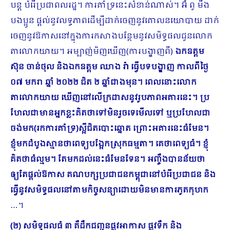
បន្ត បំរើប្រជាពលរដ្ឋ។ ការគាំទ្រនេះសំខាន់ណាស់។ អ៊ំ ពូ មីង
បងប្អូន ផ្តល់នូវលទ្ធភាពដើម្បីដាក់ចេញនូវគោលនយោបាយ ដាក់
ចេញនូវឱកាសនៅក្នុងការកសាងបន្ថែមនូវសមិទ្ធផលជូនលោក
តាលោកយាយ។ អម្បាញ់មិញឃើញ(ការបង្ហាញពី)
ឯកឧត្តម
ស៊ុន ចាន់ថុល និងឯកឧត្តម ឈាង រ៉ា ធ្វើបទបង្ហាញ កាលពីថ្ងៃ
០៧ មករា ឆ្នាំ ២០២២ ជិត ២ ឆ្នាំជាងមុន។ ពេលនោះលោក
តាលោកយាយ ឃើញនៅលើក្រដាសនូវរូបភាពអគារនេះ។ ប្រ​
ហែលជាមានអ្នកខ្លះគិតថាទៅមិនរួចទេមើលទៅ ឬប្រហែលជា
ចង់មក(រកការគាំទ្រ)ស្អីជិតបោះឆ្នោត ព្រោះអគារនេះធំមែន។
ខ្ញុំមកដំបូងស្មានថាពេទ្យបង្អែកស្រុកធម្មតា។ គេថាពេទ្យធំ។ ខ្ញុំ
គិតថាធំល្មម។ តែមកដល់នេះធំមែនទែន។ អញ្ចឹងបានន័យថា
ឲ្យតែផ្តល់ឱកាស គណបក្សប្រជាជនកម្ពុជានៅបំរើប្រជាជន និង
ធ្វើនូវសមិទ្ធផលនៅតាមកិច្ចសន្យាដោយមិនមានការភូតកុហក
…។
(២) សមិទ្ធផលធំ ៣ គឺដឹកជញ្ជូនផ្លូវអាកាស ផ្លូវទឹក និង