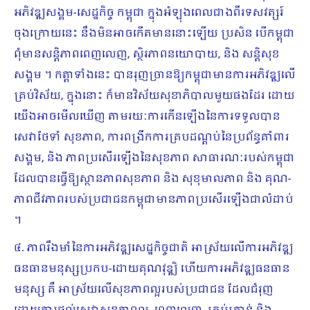
អភិវឌ្ឍសង្គម-សេដ្ឋកិច្ច កម្ពុជា ក្នុងអំឡុងពេលជាងពីរទសវត្សរ៍
ចុងក្រោយនេះ នឹងមិនអាចកើតមាននោះឡើយ ប្រសិន បើកម្ពុជា
ពុំមានសន្តិភាពពេញលេញ, ស្ថិរភាពនយោបាយ, និង សន្តិសុខ
សង្គម ។ កត្តាទាំងនេះ បានរុញច្រានឱ្យកម្ពុជាមានការអភិវឌ្ឍលើ
គ្រប់វិស័យ, ក្នុងនោះ ក៏មានវិស័យសុខាភិបាលមួយផងដែរ ដោយ
យើងអាចមើលឃើញ តាមរយៈការកើនឡើងនៃការទទួលបាន
សេវាថែទាំ សុខភាព, ការពង្រីកការគ្របដណ្តប់នៃប្រព័ន្ធគាំពារ
សង្គម, និង ភាពប្រសើរឡើងនៃសុខភាព សាធារណៈរបស់កម្ពុជា
ដែលបានធ្វើឱ្យស្ថានភាពសុខភាព និង សុខុមាលភាព និង គុណ-
ភាពជីវភាពរបស់ប្រជាជនកម្ពុជាមានភាពប្រសើរឡើងជាលំដាប់
។
៤. ភាពរឹងមាំនៃការអភិវឌ្ឍសេដ្ឋកិច្ចជាតិ អាស្រ័យលើការអភិវឌ្ឍ
ធនធានមនុស្សប្រកប-ដោយគុណវុឌ្ឍិ ហើយការអភិវឌ្ឍធនធាន
មនុស្ស គឺ អាស្រ័យលើសុខភាពល្អរបស់ប្រជាជន ដែលជំរុញ