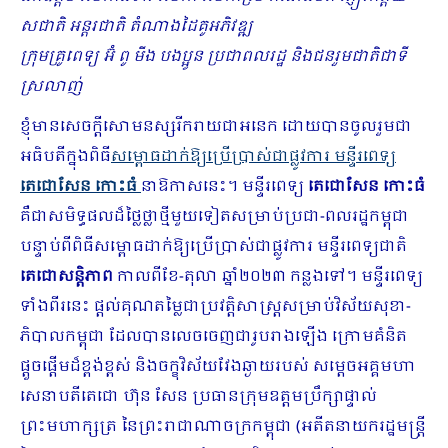
សជាតិ អន្តរជាតិ តំណាងដៃគូអភិវឌ្ឍ
ក្រុមគ្រូពេទ្យ អ៊ំ ពូ មីង បងប្អូន ប្រជាពលរដ្ឋ និងជនរួមជាតិជាទី
ស្រលាញ់
ខ្ញុំមានសេចក្តីសោមនស្សរីករាយជាអនេក ដោយបានចូលរួមជា
អធិបតីក្នុងពិធី
សម្ពោធដាក់ឱ្យប្រើប្រាស់ជាផ្លូវការ មន្ទីរពេទ្យ
តេជោសែន កោះធំ
នាឱកាសនេះ។ មន្ទីរពេទ្យ
តេជោសែន
កោះធំ
គឺជាសមិទ្ធផលដ៏ថ្លៃថ្លាថ្មីមួយទៀតសម្រាប់ប្រជា-ពលរដ្ឋកម្ពុជា
បន្ទាប់ពីពិធីសម្ពោធដាក់ឱ្យប្រើប្រាស់ជាផ្លូវការ មន្ទីរពេទ្យជាតិ
តេជោសន្តិភាព
កាលពីខែ-តុលា ឆ្នាំ២០២៣ កន្លងទៅ។ មន្ទីរពេទ្យ
ទាំងពីរនេះ ផ្តល់គុណតម្លៃជាប្រវត្តិសាស្រ្តសម្រាប់វិស័យសុខា-
ភិបាលកម្ពុជា ដែលបានលេចចេញជារូបរាងឡើង ក្រោមគំនិត
ផ្តួចផ្តើមដ៏ខ្ពង់ខ្ពស់ និងចក្ខុវិស័យវែងឆ្ងាយរបស់ សម្តេចអគ្គមហា
សេនាបតីតេជោ ហ៊ុន សែន ប្រធានក្រុមឧត្តមប្រឹក្សាផ្ទាល់
ព្រះមហាក្សត្រ នៃព្រះរាជាណាចក្រកម្ពុជា (អតីតនាយករដ្ឋមន្ត្រី