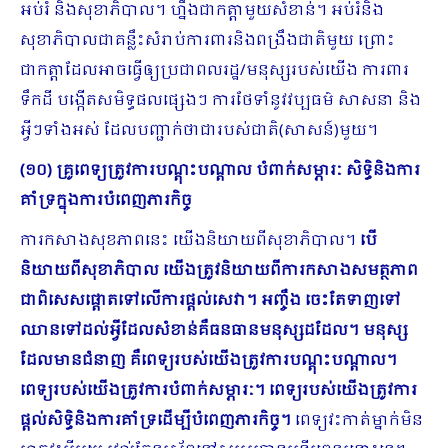
អប់រំ និងសុខាភិបាល។ ហ្នឹងជាកត្ដាមួយសំខាន់។ អប់រំនិង
សុខាភិបាលជាគន្លឹះសំរាប់ការពារនិងពង្រឹងជាតិមួយ ព្រោះ
ជាកត្ដាដែលអាចធ្វើឲ្យប្រជាពលរដ្ឋ/មនុស្សរបស់យើង ការពារ
ទឹកដី បង្កើតសមិទ្ធផលផ្សេងៗ ការថែទាំនូវវប្បធម៌ សាសនា និង
អ្វីៗទាំងអស់ ដែលបញ្ជាក់ថាជារបស់ជាតិ(សាសន៍)មួយ។
(១០) គ្រូពេទ្យត្រូវការបណ្ដុះបណ្ដាល បំពាក់សម្ភារៈ សិទ្ធិនិងការ
គាំទ្រក្នុងការបំពេញភារកិច្ច
ការកសាងសុខភាពនេះ យើងនិយាយពីសុខាភិបាល។
បើ
និយាយពីសុខាភិបាល យើងត្រូវនិយាយពីការកសាងសមត្ថភាព
ជាពិសេសផ្ដោតទៅលើការផ្ដល់សេវា។ អញ្ចឹង ចេះតែទាញទៅ
ឈានទៅដល់អី្វដែលសំខាន់គឺធន​ធានមនុស្សដដែល។ មនុស្ស
ដែលមានជំនាញ គឺពេទ្យរបស់យើងត្រូវការបណ្ដុះបណ្ដាល។
ពេទ្យរបស់យើងត្រូវការបំពាក់សម្ភារៈ។ ពេទ្យរបស់យើងត្រូវការ
ផ្ដល់សិទ្ធិនិងការគាំទ្រដើម្បីបំពេញភារកិច្ច។
ពេទ្យវះកាត់ម្នាក់មិន