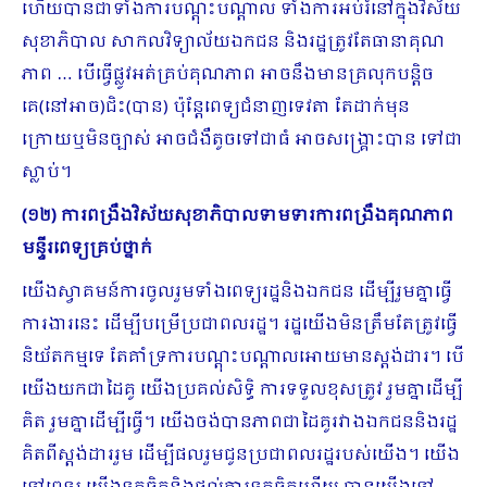
ហើយបានជាទាំងការបណ្ដុះបណ្ដាល ទាំងការអប់រំនៅក្នុងវិស័យ
សុខាភិបាល សាកលវិទ្យាល័យឯកជន និងរដ្ឋត្រូវតែធានាគុណ
ភាព … បើធ្វើផ្លូវអត់គ្រប់គុណភាព អាចនឹងមានគ្រលុកបន្តិច
គេ(នៅអាច)ជិះ(បាន) ប៉ុន្តែពេទ្យជំនាញទេវតា តែដាក់​មុន
ក្រោយឬមិនច្បាស់ អាចជំងឺតូចទៅជាធំ អាចសង្រ្គោះបាន ទៅជា
ស្លាប់។
(១២) ការពង្រឹងវិស័យសុខាភិបាលទាមទារការពង្រឹងគុណភាព
មន្ទីរពេទ្យគ្រប់ថ្នាក់
យើងស្វាគមន៍ការចូលរួមទាំងពេទ្យរដ្ឋនិងឯកជន ដើម្បីរួមគ្នាធ្វើ
ការងារនេះ ដើម្បីបម្រើប្រជាពលរដ្ឋ។ រដ្ឋយើងមិនត្រឹមតែត្រូវធ្វើ
និយ័តកម្មទេ តែគាំទ្រការបណ្ដុះបណ្ដាលអោយមានស្តង់ដារ។ បើ
យើងយកជាដៃគូ យើងប្រ​គល់សិទ្ធិ ការទទួលខុសត្រូវ រួមគ្នាដើម្បី
គិត រួមគ្នាដើម្បីធ្វើ។ យើងចង់បានភាពជាដៃគូរវាងឯកជននិងរដ្ឋ
គិតពីស្តង់​ដាររួម ដើម្បីផលរួមជូនប្រជាពលរដ្ឋរបស់យើង។ យើង