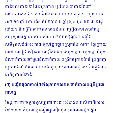
ចាន់ថុល កាន់នៅដៃ ជារូបភាព ប្រហែលជាបានតែនៅ
លើក្រដាសហ្នឹង។ មិនដឹងកាលណាបានមកធ្វើទេ … ជួន​កាល​
អាច ១០ ឆ្នាំ។ តាមពិត គឺមិនបាន ២ ឆ្នាំស្រួលបួលផង យើងធ្វើ
ហើយ។ មិនធ្វើតែអាគារទេ មានបំពាក់(គ្រឿងឧបទេសក៍វេជ្ជ
សាស្ត្រ)នៅក្នុងអាគារអស់ជាង ៤ លានដុល្លារ។ អញ្ចឹង
សមិទ្ធផលដ៏ធំនេះ ជាពេទ្យបង្អែកថ្នាក់ស្រុកធំជាងគេ។ ថ្ងៃក្រោយ
នៅតំបន់ផ្សេងទៀតអាចពង្រីកដែរ។ តែមួយឆ្នាំទៅមួយឆ្នាំ ពីមួយ
ដំណាក់កាលទៅមួយដំណាក់កាល ពង្រីកឲ្យកាន់តែធំ ប្រកួតគ្នា
ឲ្យកាន់តែធំ បំរើសេវាកាន់តែល្អជូនប្រជាពលរដ្ឋ នេះគឺជាអ្វីដែល
ជាកិច្ចការសំខាន់។
(៤) បង្កើនគុណភាពថែទាំសុភាព/សេវាសុខាភិបាលបម្រើប្រជា
ពលរដ្ឋ
វិមជ្ឈការការទទួលខុសត្រូវជាការងារសំខាន់ណាស់ ជាពិសេស
វិស័យសុខាភិបាលត្រូវ(ធ្វើ)ឲ្យលឿនជូនប្រជាពលរដ្ឋ។
ក្នុង