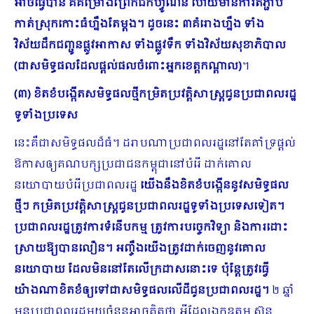
អាចធ្វើបាន គឺគម្រោងព្រែកជីកហ្វូណន ហើយមានការតភ្ជាប់
កាត់ស្រុកកោះធំហ្នឹងតែម្តង។ ដូចនេះ ៣គំរោងហ្នឹង ទាំង
វិស័យដឹកជញ្ជូនផ្លូវអាកាស ទាំងផ្លូវទឹក ទាំងវិស័យសុខាភិបាល
(ជាសមិទ្ធផលដែលផ្តល់ផលចំពោះអ្នកខេត្តកណ្តាល)
។
(៣) ខិតខំបង្កើតសមិទ្ធផលថ្មីកម្រិតប្រវត្តិសាស្ត្រជូនប្រជាពលរដ្ឋ
ទូទាំងប្រទេស
នេះគឺជាសមិទ្ធផលដ៏ធំ។ ដរាបណាប្រជាពលរដ្ឋនៅតែគាំទ្រផ្តល់
ឱកាសឲ្យគណបក្សប្រជាជនកម្ពុជានៅបំរើ ដាក់គោល
នយោបាយបំរើប្រជាពលរដ្ឋ
យើងនឹងខិតខំបង្កើននូវសមិទ្ធផល
ថ្មីៗ កម្រិតប្រវត្តិសាស្ត្រជូនប្រជាពល​រដ្ឋទូទាំងប្រទេសទៀត។
ប្រជាពលរដ្ឋត្រូវការទំនើបកម្ម ត្រូវការបច្ចេកវិទ្យា និងការដោះ
ស្រាយឱ្យបានលឿន។ អញ្ចឹងយើងត្រូវដាក់ចេញនូវគោល
នយោបាយ ដែលមិននៅតែលើក្រដាសនោះទេ ប៉ុន្តែត្រូវធ្វើ
យ៉ាងណាខិតខំឲ្យទៅជាសមិទ្ធផលលើដីជូនប្រជាពលរដ្ឋ។
២ ឆ្នាំ
មុនប្រជាពលរដ្ឋមួយចំនួនអាចគិតថា អ្វីដែលឯកឧត្តម ស៊ុន