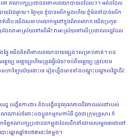
បានគេសួរថា គណបក្សប្រជាជនគោលនយោបាយដដែលៗ។ អត់ដដែល
ងឆ្ងាយ។ ថ្ងៃមុន ខ្ញុំបានលើកម្ដងហើយ ខ្ញុំមិនចាំបាច់លើក
សយើងទំនើប យើងសមាហរណកម្មនៅក្នុងពិភពលោក យើងប្រកួត
ួតប្រជែងវាអាស្រ័យទៅលើអី? វាអាស្រ័យទៅលើប្រជាពលរដ្ឋដែល
តក្នុងផ្ទៃ យើងគិតពីគោលនយោបាយផ្សេងៗសម្រាប់គាត់។ រាជ
យ្យ មតេ្តយ្យហើយត្រូវធ្វើម៉េច? ចប់ពីមត្តេយ្យ ត្រូវបឋម
ហាវិទ្យាល័យនោះទេ រៀនហ្នឹងមានទាំងបណ្ដុះបណ្ដាលវិជ្ជាជីវៈ
ដ្ឋ បង្កើតការងារ និងបង្កើននូវគុណភាពជីវភាពរស់នៅរបស់
គុណណាស់ចំពោះបងប្អូនកម្មករ/ការិនី ដូចជាក្រុមគ្រួសារ ក៏
ុំទុកចិត្តគណបក្សប្រជាជនកម្ពុជាដែលដឹកនាំដោយសម្ដេចតេជោនៅ
ោះឆ្នោតឆ្នាំ២០២៣នេះតែម្ដង។