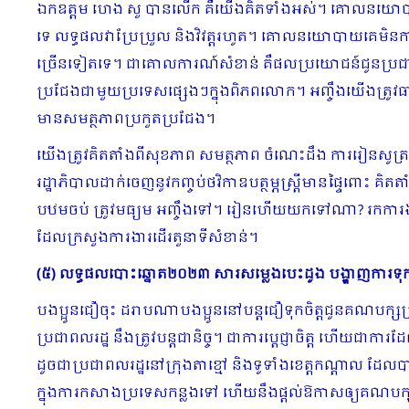
ឯកឧត្ដម ហេង សួ បានលើក គឺយើងគិតទាំងអស់។ គោលនយោបាយ
ទេ លទ្ធផលវាប្រែប្រួល និងវិវត្ត​រហូត។ គោលនយោបាយគេមិនកាច
ច្រើនទៀតទេ។ ជាគោលការណ៍សំខាន់ គឺផលប្រយោជន៍ជូនប្រជា
ប្រជែងជាមួយប្រទេសផ្សេងៗក្នុងពិភពលោក។ អញ្ចឹងយើងត្រូវធ
មានសមត្ថភាពប្រកួតប្រជែង។
យើងត្រូវគិតតាំងពីសុខភាព សមត្ថភាព ចំណេះដឹង ការរៀនសូត្រ
រដ្ឋាភិបាលដាក់ចេញនូវកញ្ចប់ថវិកាឧបត្ថម្ភស្រ្ដីមានផ្ទៃពោះ គ
បឋមចប់ ត្រូវមធ្យម អញ្ចឹងទៅ។ រៀនហើយយកទៅណា? រកការងារ ខំ
ដែលក្រសួងការងារដើរតួនាទីសំខាន់។
(៥) លទ្ធផលបោះឆ្នោត២០២៣ សារសម្លេងបេះដូង បង្ហាញការទុ
បងប្អូនជឿចុះ ដរាបណាបងប្អូននៅបន្តជឿទុកចិត្តជូនគណបក្សប
ប្រជាពលរដ្ឋ នឹងត្រូវបន្តជានិច្ច។ ជាការប្ដេជ្ញាចិត្ត ហើយជា
ដូចជាប្រជាពលរដ្ឋនៅក្រុងតាខ្មៅ និងទូទាំងខេត្តកណ្ដាល ដែ
ក្នុងការកសាងប្រទេសកន្លងទៅ ហើយនឹងផ្ដល់ឱកាសឲ្យគណបក្សប