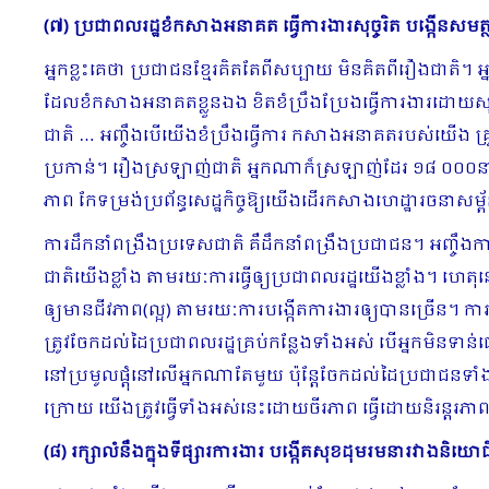
(៧) ប្រជាពលរដ្ឋខំកសាងអនាគត ធ្វើការងារសុច្ចរិត បង្កើនសមត
អ្នកខ្លះគេថា ប្រជាជន​ខ្មែរគិតតែពីសប្បាយ មិនគិតពីរឿងជាតិ។ អ
ដែលខំកសាងអនាគតខ្លួនឯង ខិតខំប្រឹងប្រែងធ្វើការងារដោយសុ
ជាតិ … អញ្ចឹងបើយើងខំប្រឹងធ្វើការ កសាងអនាគតរបស់យើង 
ប្រកាន់។ រឿងស្រឡាញ់ជាតិ អ្នកណាក៏ស្រឡាញ់ដែរ ១៨ ០០០នាក
ភាព កែទម្រង់ប្រព័ន្ធសេដ្ឋកិច្ចឱ្យយើងដើរកសាងហេដ្ឋារចនាសម
ការដឹកនាំពង្រឹងប្រទេសជាតិ គឺដឹកនាំពង្រឹងប្រជាជន។ អញ្ចឹងការ
ជាតិយើងខ្លាំង តាមរយៈការធ្វើឲ្យប្រជាពលរដ្ឋយើងខ្លាំង។ ហេតុ
ឲ្យ​មានជីវភាព(ល្អ) តាមរយៈការបង្កើតការងារឲ្យបានច្រើន។ 
ត្រូវចែកដល់ដៃប្រជាពលរដ្ឋ​គ្រប់​កន្លែងទាំងអស់ បើអ្នកមិនទា
នៅប្រមូលផ្ដុំនៅលើអ្នកណាតែមួយ ប៉ុន្ដែចែកដល់​ដៃប្រជាជនទាំ
ក្រោយ​ យើងត្រូវធ្វើទាំងអស់នេះដោយចីរភាព ធ្វើដោយនិរន្ដរភា
(៨) រក្សាលំនឹងក្នុងទីផ្សារការងារ បង្កើតសុខដុមរមនារវាងនិ