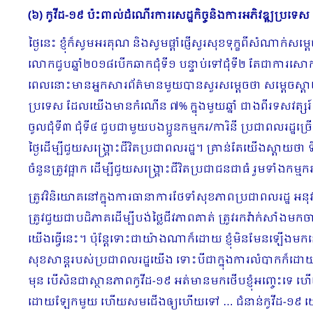
(៦) កូវីដ
-១៩ ប៉ះពាល់ដំណើរការសេដ្ឋកិច្ចនិងការអភិវឌ្ឍប្រទេស
ថ្ងៃនេះ ខ្ញុំក៏សូមអរគុណ និងសូមផ្ដាំផ្ញើសួរសុខទុក្ខពីសំណាក
លោកជួបឆ្នាំ២០១៨បើកឆាកជុំទី១ បន្ទាប់ទៅជុំទី២ តែជាការសោ
ពេលនោះមានអ្នកសារព័ត៌មានមួយបានសួរសម្ដេចថា សម្ដេចស្ដាយ
ប្រទេស ដែលយើងមានកំណើន ៧% ក្នុងមួយឆ្នាំ ជាងពីរទសវត្ស
ចូលជុំទី៣ ជុំទី៤ ជួបជាមួយបងប្អូនកម្មករ/ការិនី ប្រជាពល
ថ្ងៃដើម្បីជួយសង្រ្គោះជីវិតប្រជាពលរដ្ឋ។ គ្រាន់តែយើងស្ដាយ
ចំនួនត្រូវផ្អាក ដើម្បីជួយសង្រ្គោះជីវិតប្រជាជនជាធំ រួមទាំងកម
ត្រូវវិនិយោគនៅក្នុងការធានាការថែទាំសុខភាពប្រជាពលរដ្ឋ អនុវត
ត្រូវជួយជាបដិភាគដើម្បីបង់ថ្លៃជីវភាពគាត់ ត្រូវរកវ៉ាក់សាំង
យើងធ្វើនេះ។ ប៉ុន្តែទោះជាយ៉ាងណាក៏ដោយ ខ្ញុំមិនមែនឡើងមក
សុខសាន្តរបស់ប្រជាពលរដ្ឋយើង ទោះបីជាក្នុងការលំបាកក៏ដោយ
មុន បើសិនជាស្ថានភាពកូវីដ-១៩ អត់មានមកថើបខ្ញុំអញ្ចេះទេ
ដោយឡែកមួយ ហើយសមជើងឲ្យហើយទៅ … ជំនាន់កូវីដ-១៩ យើងផ្អ