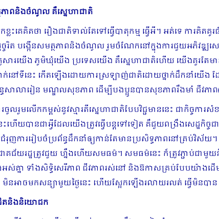
្ថភាពនិងចំណូល គឺស្នេហាជាតិ
្នកខ្លះគេគិតថា រឿងជាតិទាល់តែទៅធ្វើបាតុ​កម្ម ធ្វើអី។ អត់ទេ ការគិតគ
ច្ចរិត បង្កើនសមត្ថភាពនិងចំណូល រួមចំណែកនៅក្នុងការជួយអភិវឌ្ឍ
គ្រួសារយើង ភូមិឃុំយើង ប្រទេស​យើង គឺស្នេហាជាតិហើយ​ យើងគួរ
់នៅទីនេះ កើតឡើងដោយការស្រឡាញ់ជាតិដោយថ្នាក់ដឹកនាំយើង ដែលខំទ
្ព័ន្ធសាលារៀន មណ្ឌលសុខភាព ដើម្បីបងប្អូនបានសុខភាពរឹងមាំ ជីវភាព
ចូលរួម​លើក​កម្ពស់នូវស្មារតីសេ្នហាជាតិបែបវិជ្ជមាននេះ ជាកិច្ចការសំ
នេះហើយបានជាអ្វីដែលយើងត្រូវ​ធ្វើ​បន្ដទៅទៀត គឺជួយពង្រឹងសេដ្ឋកិច
ការជំរុញការរៀបចំប្រព័ន្ធដឹកនាំឲ្យកាន់តែមានប្រសិទ្ធភាពនៅគ្រ
ន់ជោគជ័យរដ្ឋត្រូវជួយ ហ្នឹងហើយសមធម៌។ សមធម៌នេះ ក៏ត្រូវភ្ជាប់ជាម
ងអស់គ្នា ទាំងសិទ្ធិសេរីភាព ជីវភាពរស់នៅ និងឱកាសគ្រប់បែបយ៉ាងដើម្
ព មិនអាច​មកសន្យាមួយថ្ងៃនេះ ហើយស្អែកឡើងរលាយរលត់ ធ្វើមិនបាន រត់
យោជិតនិងនិយោជក