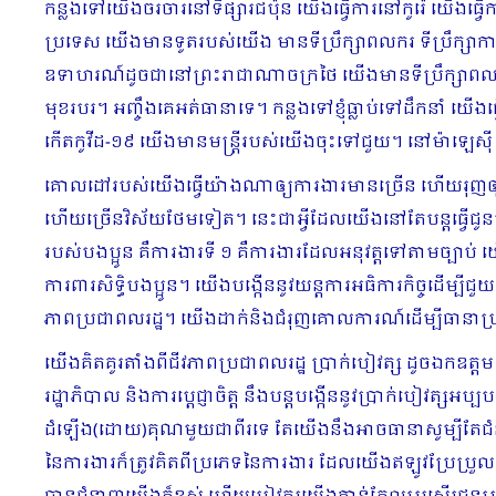
កន្លងទៅយើង​ចរចារនៅទីផ្សារជប៉ុន យើងធ្វើការនៅកូរ៉េ យើងធ្វ
ប្រទេស យើងមានទូតរបស់យើង មានទីប្រឹក្សាពលករ ទីប្រឹក្សាក
ឧទាហរណ៍ដូចជានៅព្រះរាជាណាចក្រថៃ យើងមានទីប្រឹក្សាពលករ 
មុខរបរ។ អញ្ចឹងគេអត់ធានាទេ។ កន្លងទៅខ្ញុំធ្លាប់ទៅដឹកនាំ យើង
កើតកូវីដ-១៩ យើងមានមន្ដ្រីរបស់យើងចុះទៅជួយ។ នៅម៉ាឡេស៊
គោលដៅរបស់យើងធ្វើយ៉ាងណាឲ្យការងារមានច្រើន ហើយរុញឲ្យដល
ហើយច្រើនវិស័យថែមទៀត។ នេះជាអ្វីដែលយើងនៅតែបន្ដ​ធ្វើ​ជូ
របស់បងប្អូន គឺការងារទី ១ គឺការងារដែលអនុវត្ដទៅតាមច្បាប់ យើ
ការពារសិទ្ធិបងប្អូន។ យើងបង្កើននូវយន្ដការអធិការកិច្ចដើម្
ភាពប្រជាពលរដ្ឋ។ យើងដាក់និងជំរុញគោលការណ៍ដើម្បីធានាប្រព
យើងគិតគូរតាំងពីជីវភាពប្រជាពលរដ្ឋ​ ប្រាក់បៀវត្ស ដូចឯកឧត
រដ្ឋាភិបាល និងការប្ដេជ្ញាចិត្ត នឹងបន្ដបង្កើន​នូវប្រាក់បៀ
ដំឡើង(ដោយ)គុណមួយជាពីរទេ តែយើងនឹងអាចធានាសូម្បីតែជំនាន
នៃការងារក៏ត្រូវគិតពីប្រភេទ​នៃការងារ ដែលយើងឥឡូវប្រែប្រួលត