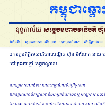
ទំព័រដើម
សុន្ទរកថា/ការអធិប្បាយ
ក្រុមអ្នកនាំពាក្យ
ទំព័រដើម
សុន្ទរកថា/ការអធិប្បាយ
ក្រុមអ្នកនាំពាក្យ
ដើម្បីប្រជាជន
ឯកឧត្តមកិត្តិទេសាភិបាលបណ្ឌិត ហ៊ុន ម៉ាណែត នាយក
នៅក្រុងតាខ្មៅ ខេត្តកណ្ដាល
ឯកឧត្ដម លោកជំទាវ គណៈកម្មាធិការទី៨ព្រឹទ្ធសភា
ឯកឧត្ដមសមាជិករដ្ឋសភានិងជាអ្នកតំណាងរាស្រ្តមណ្ឌលរាជធានី
ឯកឧត្ដម លោកជំទាវ សមាជិក/ជិការាជរដ្ឋាភិបាល គណៈអធិបតី ភ