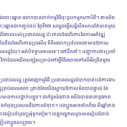
្នឹងបោះឆ្នោត លោកបានដាក់កម្មវិធីចុះជួបកម្មករ/ការិនី។ តាមពិត
ោតជាកញ្ចប់ចប់ ថ្ងៃទី២២ សម្ដេចធ្វើសន្និសីទសារព័ត៌មានមួយ
ីវភាពរបស់ប្រជាពលរដ្ឋ ប៉ះពាល់ដំណើរការនៃការអភិវឌ្ឍ
្ចយើងនឹងដំណើរការ(ប្រសើរ) ទីពីរលោកប្រហែលជាមានឱកាស
រដ្ឋដែរ។ អត់បិទទ្វារចោលទេ។ នៅដឹកនាំ។ បញ្ជាការងារប្រចាំ
ពីរ ថវិកាដែលយើងសន្សំសម្រាប់ទៅធ្វើវិនិយោគទៅលើអីច្រើនមួយ
ប្រជាពលរដ្ឋ ត្រូវចេញកម្មវិធី ប្រជាពលរដ្ឋលំបាកបាត់បង់ការងារ
លរដ្ឋគ្រប់ពេលវេលា គ្រាន់តែយើងស្ដាយឱកាសមិនបានផ្ទាល់ តែ
មានការបង្អាក់បន្ទុច។ ជាភ័ព្វសំណាង យើងបានធានានូវភាព
ងកំ​ពុងប្រឈមនឹងការលំបាក។ បងប្អូនអាចចាំហើយ ពីរឆ្នាំជាង
ោងរៀបចំបុណ្យអុំទូកទៀត។ ខេត្តកណ្ដាលដូចមានរៀប​ចំដាច់
បីបងប្អូនសប្បាយ។