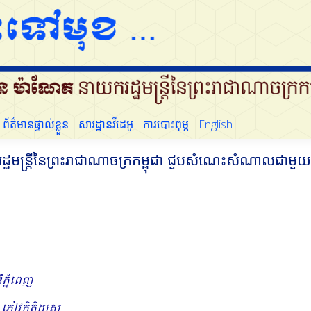
ដើម្បីប្រជាជន
ព័ត៌មានផ្ទាល់ខ្លួន
សារដ្ឋានវីដេអូ
ការបោះពុម្ភ
English
ព័ត៌មានផ្ទាល់ខ្លួន
សារដ្ឋានវីដេអូ
ការបោះពុម្ភ
English
រដ្ឋមន្ត្រីនៃព្រះរាជាណាចក្រកម្ពុជា ជួបសំ​ណេះសំណាលជា
ភ្នំពេញ
្ញៀវកិត្តិយស