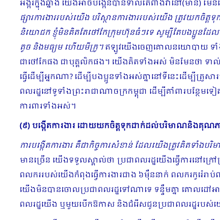
អង្ករក្នុងឆ្នាំង យើងអាចបង្កើនបានទាល់តែពា​ងវានៅ(មាន) ម
ផ្សារការងាររបស់យើង បរិស្ថានការងាររបស់យើង ត្រូវយកចិត្តទុកដ
និយោជក ខ្ញុំមិនគិតតែ​ថៅកែក្រុមហ៊ុនធំៗទេ សូម្បីតែបងប្អូន
តូច និងមធ្យម ហើយមីក្រូ។
ឥឡូវយើងចេញគោលនយោបាយ ទាំងបងប្អ
ជាថៅកែផង ជាបុគ្គលិកផង។ យើងគិតទាំងអស់​ មិនមែនថា ទាល
ធ្វើដើម្បីអ្នកណា? ដើម្បីបងប្អូនទាំងអស់គ្នានៅទីនេះដើម្បីគ្រួស
ពលរដ្ឋនៅទូទាំងព្រះរាជាណាចក្រកម្ពុជា ដើម្បីគាំពារបន្ថែមទៀត
ការពារទាំងអស់។
(៩) បង្កើតការងារ ដោយយកចិត្តទុកដាក់ដល់បរិមាណនិងគុណ
ការបង្កើតការងារ ​គឺ​ជាកិច្ចការសំខាន់ ដែលយើងត្រូវគិតទាំងប
មានច្រើន យើងទទួលស្គាល់ថា​ ប្រជាពលរដ្ឋយើងធ្វើការនៅក្រៅប្រទេ
ពលកររបស់យើងកំពុងធ្វើការងារជាង ៦ម៉ឺននាក់​ ពលករកូរ៉េរាប់ពា
យើងមិនបានចោលប្រជាពលរដ្ឋទៅណាទេ ទន្ទឹមគ្នា គោលដៅអាទិភាព​ក្
ពលរដ្ឋយើង ឬមួយបើកឱកាស និងជំរើសជូនប្រជាពលរដ្ឋរបស់