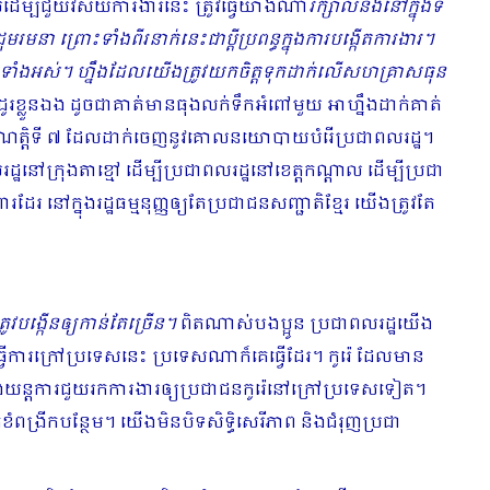
ម្បីជួយវិស័យការងារនេះ ត្រូវធ្វើយ៉ាងណា
រក្សាលំនឹងនៅក្នុងទី
នា ព្រោះទាំងពីរនាក់នេះជាប្ដីប្រពន្ធក្នុងការបង្កើតការងារ។
ូវគិតទាំងអស់។ ហ្នឹងដែលយើងត្រូវយកចិត្តទុកដាក់លើសហគ្រាសធុន
ួនឯង ដូចជាគាត់មានធុងលក់ទឹកអំពៅមួយ​​ អាហ្នឹងដាក់គាត់
ណត្ដិទី ៧ ដែលដាក់ចេញនូវគោលនយោ​បាយ​បំរើប្រជាពលរដ្ឋ។
លរដ្ឋនៅក្រុងតាខ្មៅ ដើម្បីប្រជាពលរដ្ឋនៅខេត្តកណ្ដាល ដើម្បីប្រជា
រ នៅក្នុងរដ្ឋធម្មនុញ្ញឲ្យតែប្រជាជនសញ្ជាតិខ្មែរ យើងត្រូវតែ
ូវបង្កើនឲ្យកាន់តែច្រើន។
ពិតណាស់បងប្អូន​ ប្រជាពលរដ្ឋយើង
ធ្វើការ​ក្រៅ​ប្រទេសនេះ ប្រទេសណាក៏គេធ្វើដែរ។ កូរ៉េ ដែលមាន
នទាំងយន្ដការជួយរកការងារឲ្យប្រជាជន​កូរ៉េនៅក្រៅប្រទេសទៀត។
ង្រីកបន្ថែម។ យើងមិន​បិទ​សិទ្ធិ​សេរីភាព និងជំរុញប្រជា