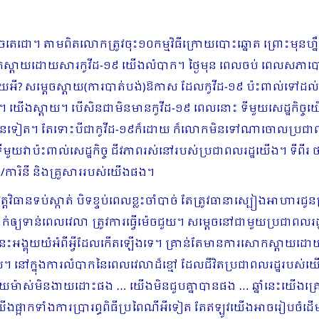
់សម្ដេចតេជោ។ តាមពិតលោកត្រូវចុះ១០កម្មវិធីក្រោយបោះឆ្នោត ព្រោះមុនហ
កស្ដាយដោយសារកូវីដ-១៩ យើងលំបាក។ ថ្ងៃមុន ពេលចប់ ពេលសភាបោះឆ្ន
អី? សម្ដេចស្ដាយ(ការបាត់បង់)ឱកាស ដែលកូវីដ-១៩ ប៉ះពាល់ទៅដល់ជ
រ៍។ យើងស្ដាយ។ បើសិនជាមិនមានកូវីដ-១៩ ពេលនោះ ទីមួយសេដ្ឋកិច
រដ្ឋច្រើនទៀត។ តែទោះបីជាកូវីដ-១៩ក៏ដោយ ក៏លោកមិនទៅណាចោលប្រជាពល
ថា ទីមួយវាប៉ះពាល់សេដ្ឋកិច្ច ជីវភាពរស់នៅរបស់ប្រជាពលរដ្ឋយើង។ ទី
្មករ/ការិនី និងគ្រួសាររបស់យើងផង។
្តវិធានទប់ស្កាត់ បិទខ្ទប់ពេលខ្លះចាំបាច់ តែត្រូវធានាស្បៀងអាហារជូន
មកចាក់ឲ្យទាន់ពេលវេលា ត្រូវការធ្វើម៉េចជួយ។ សម្ដេចនៅជាមួយប្រជាព
នេះអង្គុយយំអំពីអ្វីដែលកើតឡើងទេ។ គ្រាន់តែមានការសោកស្ដាយដោយ
។ នៅក្នុងការលំបាកនៃពេលវេលាដ៏ខ្មៅ ដែលជីវិតប្រជាពលរដ្ឋរបស់យើ
 ហើយម៉ាស់មិនងាយដោះផង … យើងមិនជួបគ្នាបានផង … ឆ្នាំនេះយើងគ្រ
ាកទាំងការប្រារព្ធពិធីប្រពៃណីអីទៀត តែឥឡូវយើងអាចរៀបចំដើម្