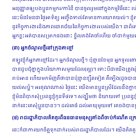
អនុញ្ញាតឲ្យបងប្អូនកម្មករ/ការិនី បានចូលរួមនៅក្នុងកម្មវិធីនេះ 
នេះមិនមែនជាថ្ងៃអាទិត្យ អញ្ចឹងទាល់តែមានការយោគយល់។ ខ្ញុំ
នូវកិច្ចការងារនិងភាពជោគជ័យនៃកិច្ចការងាររបស់យើង។ ជា
អ្នកខ្លះអត់បានសម្រាកផងនោះ ខ្ជិលគង់តែចាំហើយ ចាំដាក់មួយ
(៣) អ្នកចំណូលថ្មីនៅក្រុងតាខ្មៅ
ឥឡូវខ្ញុំក៏អ្នកតាខ្មៅដែរ។ អ្នកចំណូលថ្មី។ ប៉ុន្មានខែមុន អ
បានជួបជុំគ្នាក្នុងបរិយាកាសមួយដែល(ល្អ)។ ទោះបីជាយើងត្រូវ
រាប់អាន ហើយមកមិញគឺថាបានប៉ុន្មានខ្សឺតទៀត គឺឡើង(ដូចបា
យល់សប្តិ។ អរគុណណាស់ ថ្ងៃនេះ យើងមានប្អូនស្រីដែលនឹងក្លាយទៅជ
ខ្ញុំមិនពិបាកសុំប្រពន្ធខ្ញុំកូនទី៤ទេ។ សង្ឃឹមថា និយាយទៅ ប្រ
នាក់នេះគេសុំប្អូនបានៗ។ ដល់គេធំ ដល់អាយុមួយទៅ គេចង់បាន
(៤) រាជរដ្ឋាភិបាលគិតគូរពីធនធានមនុស្សតាំងពីចាប់កំណើត 
នេះក៏ជាការយកចិត្តទុកដាក់របស់រាជរដ្ឋាភិបាលដែរ។ យើងគ