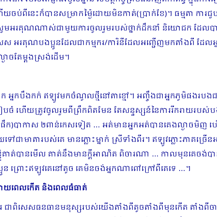
ហើយចប់ពីនេះក៏បានសម្រាកម្ង៉ៃដោយមិនកាត់(ប្រាក់ខែ)។ ធម្មតា ការជួបជុំកម
សូមអរគុណណាស់ជាមួយការចូលរួមរបស់ថ្នាក់ដឹកនាំ និយោជក ដែលបានចូលរ
ពិសេស អរគុណបងប្អូនដែលជាកម្មករ/ការិនីដែលអញ្ជើញមកតាំងពី ដែ
ល្ងាចតែម្ដងស្រង់ដើម។
្នកទួលគោក អ្នកបឹងកក់​ ឥឡូវមកចំណូលថ្មីនៅតាខ្មៅ។ អញ្ចឹងជាអ្នកភូម
រៀបចំ ហើយត្រូវចូលរួមពីព្រឹកពិតមែន តែសន្ទស្សន៍នៃការរីករាយរបស
នផឹក)បាកាស ២ពាន់កេសទៀត … អត់មានអ្នកអត់បានគេងល្ងាចមិញ ហើយ
ាមាតារបស់គេ មានភ្លោះម្នាក់ ស្រីទាំងពីរ។ ឥឡូវភ្លោះភាគច្រើនអត់ឆ្ល
ពន្ធខ្ញុំគាត់បានមើល គាត់នឹងមានក្ដីអាណិត ពិចារណា … កាលមុនគេចង់បាន
ប្អូន ព្រោះឥឡូវគេនៅតូច គេមិនចង់អ្នកណាពៅក្រៅពីគេទេ …។
ក្រោយពេលកើត និងពេលធំធាត់
ិតគូរ ជាពិសេសធនធានមនុស្សរបស់យើងតាំងពីតូចតាំងពីមុនកើត តាំ