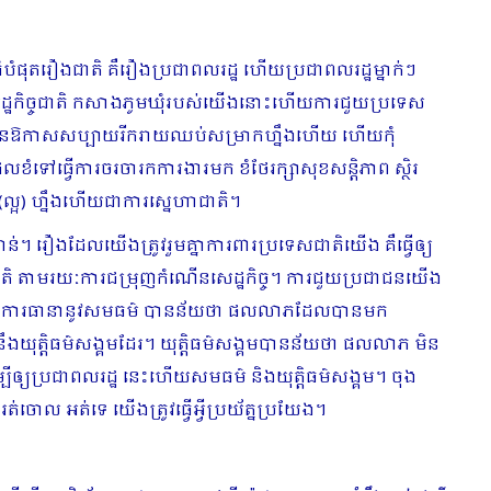
ូរធំបំផុតរឿងជាតិ គឺរឿងប្រជាពលរដ្ឋ ហើយប្រជាពលរដ្ឋម្នាក់ៗ
សេដ្ឋកិច្ចជាតិ កសាងភូមឃុំរបស់យើងនោះហើយការជួយប្រទេស
តែមានឱកាសសប្បាយរីករាយឈប់សម្រាកហ្នឹងហើយ ហើយកុំ
ៅធ្វើការចរចារកការងារមក ខំថែរក្សាសុខសន្តិភាព ស្ថិរ
(ល្អ) ហ្នឹងហើយ​ជាការស្នេហាជាតិ។
ខាន់។ រឿងដែលយើងត្រូវរួមគ្នាការពារប្រទេសជាតិ​យើង គឺធ្វើឲ្យ
្ចជាតិ តាមរយៈការជម្រុញកំណើនសេដ្ឋកិច្ច។ ការជួយប្រជាជនយើង​
ប់វិស័យ។ ការធានានូវសមធម៌ បានន័យថា ផលលាភដែលបានមក
ួយនឹងយុត្ដិធម៌សង្គមដែរ។ យុត្ដិធម៌សង្គមបានន័យថា ផលលាភ មិន
បីឲ្យប្រជាពលរដ្ឋ នេះហើយសមធម៌ និងយុត្ដិធម៌សង្គម។​ ចុង
ចោល អត់ទេ យើងត្រូវធ្វើអ្វីប្រយ័ត្នប្រយែង។