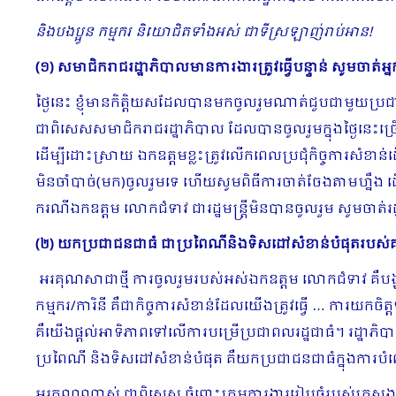
និងបងប្អូន កម្មករ និយោជិតទាំងអស់ ជាទីស្រឡាញ់រាប់អាន!
(១) សមាជិករាជរដ្ឋាភិបាលមានការងារត្រូវធ្វើបន្ទាន់ សូមចាត
ថ្ងៃនេះ ខ្ញុំមានកិត្តិយសដែលបានមកចូលរួមណាត់ជួបជាមួយប្រជ
ជាពិសេសសមាជិករាជរដ្ឋាភិបាល ដែលបានចូលរួមក្នុងថ្ងៃនេះច្រើន
ដើម្បីដោះស្រាយ ឯកឧត្ដមខ្លះត្រូវលើកពេលប្រជុំកិច្ចការសំខាន់ដើ
មិនចាំបាច់(មក)ចូលរួមទេ ហើយសូមពិធីការចាត់ចែងតាមហ្នឹង ដើម្
ករណីឯកឧត្ដម លោកជំទាវ ជារដ្ឋមន្រ្តីមិនបានចូលរួម សូមចាត់រដ
(២) យកប្រជាជនជាធំ ជាប្រពៃណីនិងទិសដៅសំខាន់បំផុតរបស
​ អរគុណសាជាថ្មី ការចូលរួមរបស់អស់ឯកឧត្ដម លោកជំទាវ គឺបង្ហា
កម្មករ/ការិនី គឺជាកិច្ចការសំខាន់ដែលយើងត្រូវធ្វើ … ការយកច
គឺយើងផ្ដល់អាទិភាពទៅលើការបម្រើប្រជាពលរដ្ឋជាធំ។ រដ្ឋាភិ
ប្រពៃណី និងទិសដៅសំខាន់បំផុត គឺយកប្រជាជនជាធំក្នុងការប
អរគុណណាស់ ជាពិសេស ចំពោះក្រុមការងាររៀបចំរបស់ក្រសួងការងា