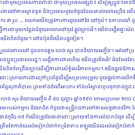
ើការជាមួយប្រទេសកាណាដា ជាមួយប្រទេសផ្សេងៗ ដើម្បីឲ្យប្អូនៗមាន​ឱ
ារងារនៅតាមស្ថានទូត និងប្រទេសមួយចំនួនដែលមានពលករច្រើន យើងគិតប
៣ រូប … ពលករយើងត្រូវការការជួយនៅថៃ នៅកូរ៉េ។ ឧទាហរណ៍ ដូចជាន
ធ្វើការជាមួយកន្លែងជំនួយពលករនៅកូរ៉េ ផ្លូវច្បាប់អី។ យើងបង្កើតផ្ទះ
ី យើងខិតខំជួយ។ នៅជប៉ុនគឺយើងបន្តទៀត។
់គោលដៅ ដូចឯកឧត្តម ហេង សួរ បាននិយាយអញ្ចឹង។ អត់នៅប្រមូលផ្ដ
នបងប្អូនប្រជាពលរដ្ឋ។ បង្កើតការងារហើយ យើងត្រូវគិតអី?​ មិនមែ
ងខិតខំពង្រឹងច្បាប់ដើម្បីការពារសិទ្ធិ​សេរីភាពកម្មករ។ យើងផ្ដល់ឱកា
បីជួយដោះស្រាយការងារក្រៅប្រព័ន្ធដើម្បីសម្របសម្រួល ជួយផ្ដល់ការល
័ន្ធសុខាភិបាល ព្រមទាំងចំណីអាហារ ទាំងបរិស្ថានហូបចុកខាងក្នុង 
្តម ហេង សួរ និយាយអញ្ចឹង ពី ៤០ ដុល្លារ ឆ្នាំ១៩៩០ មកអប្បបរមា ២
វត្សអប្បបរមារបស់កម្មករ និយោជិត ក៏ដូចជាមន្ដ្រីរាជការទៅតាមលទ្ធភាព
់កូវីដ-១៩ ក៏យើងត្រូវតែធានាដោះស្រាយទាំង​ការលំបាកបំផុត ដើម្
្រឹមតែកាត់ដេរសំលៀកបំពាក់កម្រិតទាប ឥឡូវយើងដេរសំលៀក​បំពាក់កម្រិ