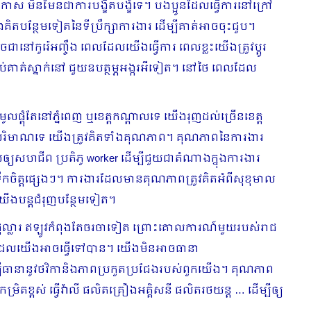
កាស​ មិនមែនជាការបង្ខិតបង្ខំទេ។ បងប្អូនដែលធ្វើការនៅក្រៅ
ន្ថែមទៀតនៃទីប្រឹក្សា​ការងារ​ ដើម្បីគាត់អាចចុះជួប។
ៅកូរ៉េអញ្ចឹង ពេលដែលយើងធ្វើការ ពេលខ្លះយើងត្រូវប្ដូរ
សំរាប់គាត់ស្នាក់នៅ ជួយឧបត្ថម្ភអង្ករអីទៀត។ នៅថៃ ពេលដែល
ុំតែនៅភ្នំពេញ ឬខេត្តកណ្ដាលទេ យើងរុញដល់ច្រើនខេត្ត
នតែបរិមាណទេ យើងត្រូវគិតទាំងគុណភាព។ គុណភាពនៃការងារ
សឲ្យសហ​ជីព ប្រតិភូ worker ដើម្បីជួយជាតំណាងក្នុងការងារ
ើកទឹកចិត្តផ្សេងៗ។ ការងារដែលមានគុណភាពត្រូវគិតអំពីសុខុមាល
យើងបន្ដជំរុញបន្ថែមទៀត។
០០ ដុល្លារ ឥឡូវ​កំពុងតែចរចាទៀត ព្រោះគោលការណ៍មួយរបស់រាជ
ថវិកា ដែលយើងអាចធ្វើទៅបាន។ យើង​មិនអាចធានា
បីធានានូវ​ថវិកានិងភាពប្រកួតប្រជែងរបស់ពួកយើង។ គុណភាព
តខ្ពស់ ធ្វើវ៉ាលី ផលិតគ្រឿងអគ្គិសនី ផលិតរថយន្ដ … ដើម្បីឲ្យ