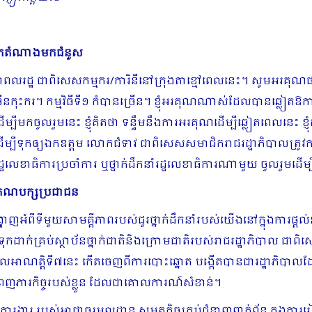
់អ្នកតំណាងមកជំនួស
ាពលរដ្ឋ ជាពិសេសកម្មករ/ការិនីនៅក្រុងតាខ្មៅពេលនេះ។ សូមអរគុណផងដ
កុះករ។ កម្មវិធីទី១ ក៏បានច្រើន។ ខ្ញុំអរគុណណាស់ដែលបានឆ្លៀតឱកាសនេះ
ម្បីមកចូលរួមនេះ ខ្ញុំគិតថា ទន្ទឹមនឹងការអរគុណដើម្បីឆ្លៀតពេលនេះ ខ្ញុ
បីទុកឲ្យឯកឧត្ដម លោកជំទាវ ជាពិសេសសមាជិករាជរដ្ឋាភិបាលត្រូវការដឹ
្ឋលេខាធិការប្រចាំការ ឬថ្នាក់ដឹកនាំរដ្ឋលេខាធិការណាមួយ ចូលរួមដើម
់គណបក្សប្រជាជន
ញអំពីទីមួយសាមគ្គីភាពរបស់ជួរថ្នាក់ដឹក​នាំរបស់យើងនៅក្នុងការ​ផ្ដល់
ិត្តទុកដាក់គ្រប់ស្ថាប័នថ្នាក់ជាតិនិងក្រោមជាតិរបស់រាជរដ្ឋាភិបាល 
បាលអាណត្តិទី៧នេះ កើតចេញពីការបោះឆ្នោត បង្កើតបានជារដ្ឋាភិបាល
ំពេញភារកិច្ចរបស់ខ្លួន ដែលជាគោលការណ៍សំខាន់។
រ របស់អាជ្ញាធរមូលដ្ឋាន សមត្ថកិច្ចគ្រប់ជំនាញពាក់ព័ន្ធ ក្នុងក