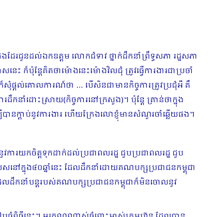
ែរជូនដល់ឯកឧត្ដម លោកជំទាវ ថ្នាក់ដឹកនាំព្រឹទ្ធសភា រដ្ឋសភា
 ក៏ប៉ុន្តែគិតថាម៉ោងនេះម៉ោងវិលជុំ ត្រូវធ្វើការងារជាប្រចាំ
ំក៏សុំផ្ដល់គោលការណ៍ថា … បើសិនជាមានកិច្ចការត្រូវប្រជុំអី គឺ
កនាំដោះស្រាយ(កិច្ចការនៅក្រសួង)។ ប៉ុន្តែ គ្រាន់ថាក្នុង
្បីបានក្ដាប់នូវការងារ ហើយក្រែងលោខ្ញុំមានសំណួរចាំឆ្លើយផង។
នូវការយកចិត្តទុកដាក់ដល់ប្រជាពលរដ្ឋ ជួបប្រជាពលរដ្ឋ ជួប
ជាពិសេសនៅក្នុង៤០ឆ្នាំនេះ ដែលដឹកនាំដោយគណបក្សប្រជាជនកម្ពុជា
ដែលដឹកនាំបន្តរបស់គណបក្សប្រជាជនកម្ពុជាក៏មិនចោលនូវ
ាររៀបចំពិធីនេះ។ អរគុណណាស់ចំពោះម្ចាស់ក្រុមហ៊ុន ដែលបាន