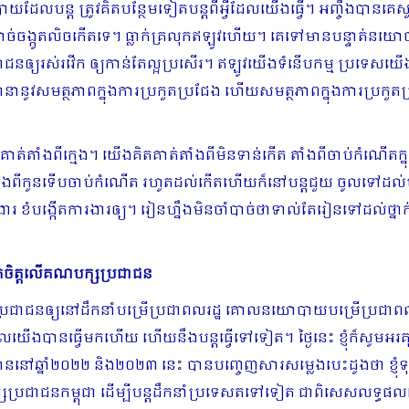
ដែលបន្ត ត្រូវគិតបន្ថែមទៀតបន្តពីអ្វីដែលយើងធ្វើ។ អញ្ចឹង
់ចង្កូតលិចកើតទេ។ ធ្លាក់គ្រលុកឥឡូវហើយ។ គេទៅមានបន្ទាត់នយោបាយវែ
ជនឲ្យរស់រវើក ឲ្យកាន់តែល្អប្រសើរ។ ឥឡូវយើងទំនើបកម្ម ប្រទេ
ានានូវសមត្ថភាពក្នុងការប្រកួតប្រជែង ហើយសមត្ថភាពក្នុងការប្រក
គាត់តាំងពីក្មេង។ យើងគិតគាត់តាំងពីមិនទាន់កើត តាំងពីចាប់កំណើ
ិតតាំងពីកូនទើបចាប់កំណើត រហូតដល់កើតហើយក៏នៅបន្តជួយ ចូលទៅដល់មតេ្ត
បង្កើតការងារឲ្យ។ រៀនហ្នឹងមិនចាំបាច់ថាទាល់តែរៀនទៅដល់ថ្នាក់ម
កចិត្តលើគណបក្សប្រជាជន
្រជាជនឲ្យនៅដឹកនាំបម្រើ​ប្រជាពលរដ្ឋ គោលនយោបាយបម្រើប្រជាពលរ
ការដែលយើងបានធ្វើមកហើយ ហើយនឹងបន្តធ្វើទៅទៀត។ ថ្ងៃនេះ ខ្ញុំក៏សូមអរ
លបាននៅឆ្នាំ២០២២ និង២០២៣ នេះ បានបញ្ចេញសារសម្លេងបេះដូងថា ខ្ញ
្រជាជនកម្ពុជា ដើម្បីបន្តដឹកនាំប្រទេសតទៅទៀត ជាពិសេសលទ្ធផលប