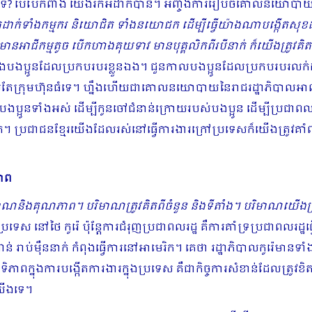
ែនទេ? បើបែកពាង យើងរកអីដាក់បាន។​ អញ្ចឹងការរៀបចំ​គោលនយោបាយដើ
ាក់ទាំងកម្មករ និយោជិត ទាំងនយោជក ដើម្បីធ្វើយ៉ាងណាបង្កើត​សុខដុមរម
ដែលមានអាជីកម្មតូច បើកហាងគុយទាវ មានបុគ្គលិកពីរបីនាក់ ក៏យើងត្រ
ូនដែលប្រកបរ​បរខ្លួនឯង។ ជួនកាលបងប្អូនដែលប្រកបរបរលក់ដូរខ្ល
់តែ​ក្រុមហ៊ុនធំទេ។ ហ្នឹងហើយជាគោលនយោបាយនៃរាជរដ្ឋាភិបាលអា
ា​រ​បងប្អូនទាំងអស់ ដើម្បីកូនចៅ​ជំ​នាន់ក្រោយរបស់បងប្អូន ដើម្បីប្រជាព
។ ប្រជាជនខ្មែរយើងដែលរស់នៅធ្វើការងារក្រៅប្រទេស​ក៏យើងត្រូវគាំពារដែ
ភាព
រិមាណនិងគុណភាព។ បរិមាណត្រូវគិតពីចំនួន និងទីតាំង។ បរិមាណ​យើងត្រ
ស នៅថៃ កូរ៉េ ប៉ុន្ដែការជំរុញប្រជាពលរដ្ឋ គឺការគាំទ្រប្រ​ជា​ពលរដ្ឋ
ន់ រាប់ម៉ឺននាក់ កំពុងធ្វើការនៅអាមេរិក​។ គេថា រដ្ឋាភិបាលកូរ៉េមា
នុងការបង្កើតការងារក្នុងប្រទេស គឺជាកិច្ចការសំខាន់ដែលត្រូវខិតខំព
យើងទេ។