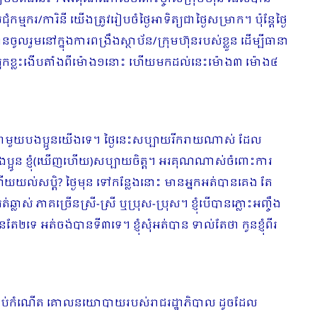
្មករ/ការិនី យើងត្រូវរៀបចំថ្ងៃអាទិត្យជាថ្ងៃសម្រាក។ ប៉ុន្តែថ្ងៃ
ួមនៅក្នុងការពង្រឹងស្ថាប័ន/ក្រុមហ៊ុនរបស់ខ្លួន ដើម្បីធានា
លអ្នកខ្លះងើបតាំងពីម៉ោង១នោះ ហើយមកដល់នេះម៉ោង៣ ម៉ោង៤
ិផងរបងជាមួយបងប្អូនយើងទេ។ ថ្ងៃនេះសប្បាយរីករាយណាស់ ដែល
់បងប្អូន ខ្ញុំ(ឃើញហើយ)សប្បាយចិត្ត។ អរគុណណាស់ចំពោះការ
យល់សប្តិ? ថ្ងៃមុន ទៅកន្លែងនោះ មានអ្នកអត់បានគេង តែ
ាស់ ភាគច្រើនស្រី-ស្រី ឬប្រុស-ប្រុស។ ខ្ញុំបើបានភ្លោះអញ្ចឹង
តែ២ទេ អត់ចង់បានទី៣ទេ។ ខ្ញុំសុំអត់បាន ទាល់តែថា កូនខ្ញុំពីរ
ងពីចាប់កំណើត គោលនយោបាយរបស់រាជរដ្ឋាភិបាល ដូចដែល