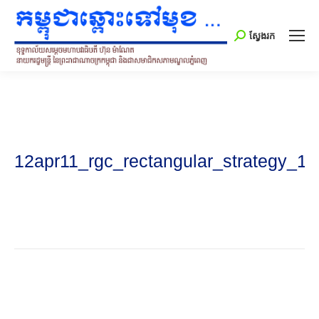
Search:
ស្វែងរក
12apr11_rgc_rectangular_strategy_16