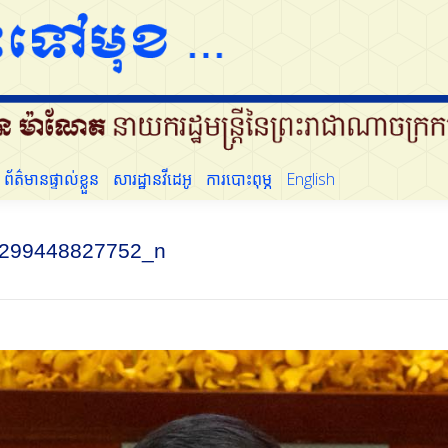
ដើម្បីប្រជាជន
ព័ត៌មានផ្ទាល់ខ្លួន
សារដ្ឋានវីដេអូ
ការបោះពុម្ភ
English
ព័ត៌មានផ្ទាល់ខ្លួន
សារដ្ឋានវីដេអូ
ការបោះពុម្ភ
English
299448827752_n