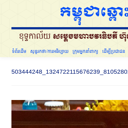
ទំព័រដើម
សុន្ទរកថា/ការអធិប្បាយ
ក្រុមអ្នកនាំពាក្យ
ទំព័រដើម
សុន្ទរកថា/ការអធិប្បាយ
ក្រុមអ្នកនាំពាក្យ
ដើម្បីប្រជាជន
503444248_1324722115676239_8105280