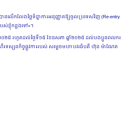
 បានលើកលែងថ្លៃទិដ្ឋាការអនុញ្ញាតឱ្យចូលប្រទេសវិញ (Re-entry
បស់ខ្ញុំកន្លងទៅ»។
នាំ២០២៥ រហូតដល់ថ្ងៃទី១៥ ខែឧសភា ឆ្នាំ២០២៥ ដល់បងប្អូនពលករ
ដំណើរទស្សនកិច្ចផ្លូវការរបស់ សម្តេចមហាបវរធិបតី ហ៊ុន ម៉ាណែត