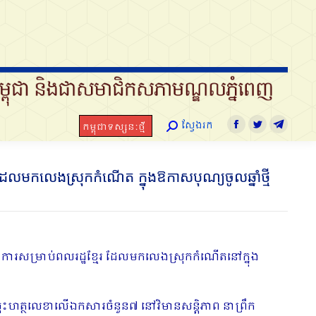
ស្វែងរក
កម្ពុជាទស្សនៈថ្មី
Search:
Facebook
Twitter
Telegram
ស្វែងរក
កម្ពុជាទស្សនៈថ្មី
Search:
Facebook
Twitter
Telegra
 ដែលមកលេងស្រុកកំណើត ក្នុងឱកាសបុណ្យចូលឆ្នាំថ្មី
ឋាការសម្រាប់ពលរដ្ឋខ្មែរ ដែលមកលេងស្រុកកំណើតនៅក្នុង
ិធីចុះហត្ថលេខាលើឯកសារចំនួន៧ នៅវិមានសន្តិភាព នាព្រឹក