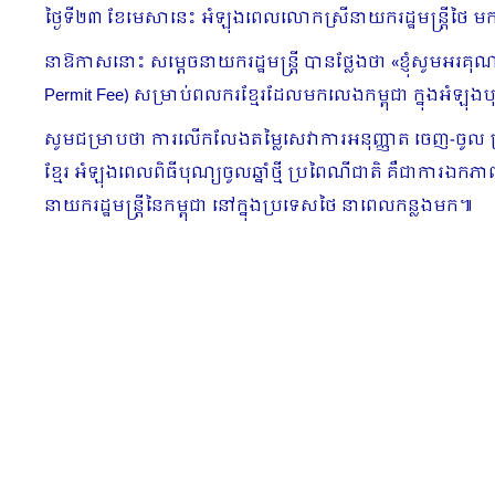
ថ្ងៃទី២៣ ខែមេសានេះ អំឡុងពេលលោកស្រីនាយករដ្ឋមន្រ្តីថៃ មក
នាឱកាសនោះ សម្ដេចនាយករដ្ឋមន្ត្រី បានថ្លែងថា «ខ្ញុំសូមអរគុ
Permit Fee) សម្រាប់ពលករខ្មែរដែលមកលេងកម្ពុជា ក្នុងអំឡុងបុណ្យ
សូមជម្រាបថា ការលើកលែងតម្លៃសេវាការអនុញ្ញាត ចេញ-ចូល ប្រទេ
ខ្មែរ អំឡុងពេលពិធីបុណ្យចូលឆ្នាំថ្មី ប្រពៃណីជាតិ គឺជាការឯកភ
នាយករដ្ឋមន្ត្រីនៃកម្ពុជា នៅក្នុងប្រទេសថៃ នាពេលកន្លងមក៕