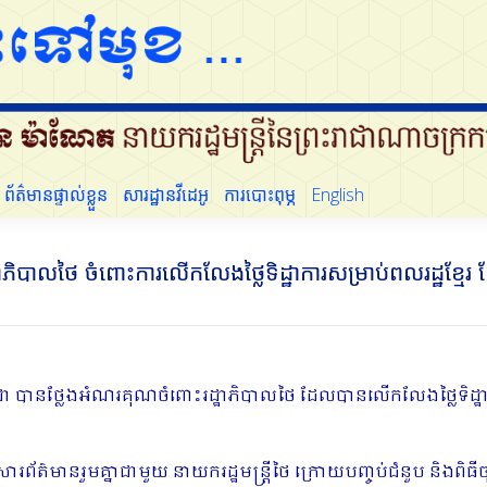
ដើម្បីប្រជាជន
ព័ត៌មានផ្ទាល់ខ្លួន
សារដ្ឋានវីដេអូ
ការបោះពុម្ភ
English
ព័ត៌មានផ្ទាល់ខ្លួន
សារដ្ឋានវីដេអូ
ការបោះពុម្ភ
English
ភិបាលថៃ ចំពោះការលើកលែងថ្លៃទិដ្ឋាការសម្រាប់ពលរដ្ឋខ្មែរ
្ពុជា បានថ្លែងអំណរគុណចំពោះរដ្ឋាភិបាលថៃ ដែលបានលើកលែងថ្លៃទិដ្
សារព័ត៌មានរួមគ្នាជាមួយ នាយករដ្ឋមន្រ្តីថៃ ក្រោយបញ្ចប់ជំនួប និងព