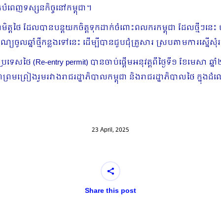
បំពេញទស្សនកិច្ចនៅកម្ពុជា។
ណមិត្តថៃ ដែលបានបន្តយកចិត្តទុកដាក់ចំពោះពលករកម្ពុជា ដែលថ្មីៗនេះ
ចូលឆ្នាំថ្មីកន្លងទៅនេះ ដើម្បីបានជួបជុំគ្រួសារ ស្របតាមការស្នើសុំរ
សថៃ (Re-entry permit) បានចាប់ផ្តើមអនុវត្តពីថ្ងៃទី១ ខែមេសា ឆ្
ាពព្រមព្រៀងរួមរវាងរាជរដ្ឋាភិបាលកម្ពុជា និងរាជរដ្ឋាភិបាលថៃ ក្នុង
23 April, 2025
Share this post