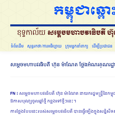
ទំព័រដើម
សុន្ទរកថា/ការអធិប្បាយ
ក្រុមអ្នកនាំពាក្យ
ទំព័រដើម
សុន្ទរកថា/ការអធិប្បាយ
ក្រុមអ្នកនាំពាក្យ
ដើម្បីប្រជាជន
សម្តេចមហាប​វរធិបតី ហ៊ុន ម៉ាណែត ថ្លែងអំណរគុណរដ្ឋា
FN
៖ សម្ដេចមហាបវរធិបតី ហ៊ុន ម៉ាណែត នាយករដ្ឋមន្ត្រីនៃកម
ឱកាសបុណ្យចូលឆ្នាំថ្មី កន្លងទៅថ្មីៗនេះ។
ការថ្លែងបែបនេះរបស់សម្ដេចបវរធិបតី បានធ្វើឡើងក្នុងសន្និសីទ