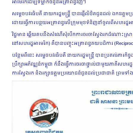
អាម៉េរិកដេីម្បីទម្លាក់ចំនួនអត្រាពន្ធវិញ។
សម្តេចបវរធិបតី នាយករដ្ឋមន្ត្រី បានផ្ញេីលិខិតជូនដល់ ឯកឧត្តមប
ដោយធ្វេីការបន្ថយអត្រាពន្ធលើក្រុមមុខទំនិញនាំចូលពីសហរដ្ឋ
វិជ្ជមាន ឆ្លើយតបនឹងសំណើសុំបើកការចរចាស្វែងរកដំណោះស្រាយរួ
នៅសហរដ្ឋអាមេរិក) គឺបានបញ្ចុះអត្រាពន្ធគយបដិការ (Reciproca
បន្ថែមពីនេះ សម្តេចបវរធិបតី នាយករដ្ឋមន្ត្រី បានប្រគល់ភារកិច
ប្រឹក្សាអភិវឌ្ឍន៍កម្ពុជា ក៏នឹងធ្វើការចរចាផ្ទាល់ជាមួយភាគីសហ
ការស្វែងរក និងរក្សាឧត្តមប្រយោជន៍ជូនដល់ប្រជាជាតិ ព្រមទាំង