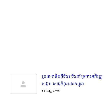
ប្រធានាធិបតីចិន៖ ចិនគាំទ្រការអភិវឌ្ឍ
សង្គម-សេដ្ឋកិច្ចរបស់កម្ពុជា
18 July, 2026