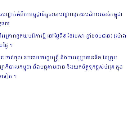
ញ្ជាក់អំពីការប្តេជ្ញាចិត្តចរចាបញ្ហាពន្ធគយបដិការរបស់កម្ពុជា
ទ្ធផល
ត្រាពន្ធគយបដិការថ្មី នៅថ្ងៃទី៩ ខែមេសា ឆ្នាំ២០២៥នេះ (ម៉ោង
ថ្ងៃ ។
៊ុន ចាន់ថុល ឧបនាយករដ្ឋមន្ត្រី និងជាអនុប្រធានទី១ នៃក្រុម
ភិបាលកម្ពុជា នឹងបន្តតាមដាន និងយកចិត្តទុកខ្ពស់បំផុត​ ក្នុង
ថែមទៀត ។