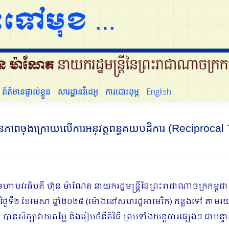
ដើម្បីប្រជាជន
ព័ត៌មានផ្ទាល់ខ្លួន
សារដ្ឋានវីដេអូ
ការបោះពុម្ភ
English
ព័ត៌មានផ្ទាល់ខ្លួន
សារដ្ឋានវីដេអូ
ការបោះពុម្ភ
English
វឌ្ឍនភាពចុងក្រោយលើការអនុវត្តពន្ធគយបដិការ (Reciprocal 
ចមហាបវរធិបតី ហ៊ុន ម៉ាណែត នាយករដ្ឋមន្ត្រីនៃព្រះរាជាណាចក្រកម្ពុជា 
ងៃទី២ ខែមេសា ឆ្នាំ២០២៥ (ម៉ោងនៅសហរដ្ឋអាមេរិក) កន្លងទៅ​ តាមរយ:ក
 បានសិក្សាវាយតម្លៃ និងរៀបចំនីតិវិធី ព្រមទាំងយន្តការផ្សេងៗ​ ជាបន្