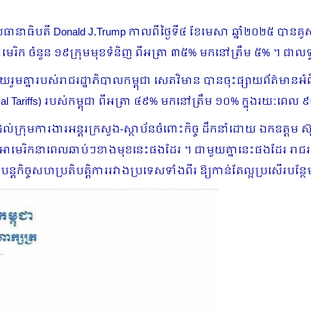
្រធានាធិបតី Donald J.​Trump កាលពីថ្ងៃទី៤ ខែមេសា ឆ្នាំ២០២៥ បានគូសប
អាមេរិក ចំនួន ១៩ក្រុមមុខទំនិញ ពីអត្រា ៣៥% មកនៅត្រឹម ៥% ។ ជាល
មគ្នារបស់រាជរដ្ឋាភិបាលកម្ពុជា សេតវិមាន បានចុះផ្សាយព័ត៌មានអំពីអ
l Tariffs) របស់កម្ពុជា ពីអត្រា ៤៩% មកនៅត្រឹម ១០% ក្នុងរយៈពេល ៩០
្ចដល់ក្រុមការងារអន្តរក្រសួង-ស្ថាប័នចំពោះកិច្ច ដឹកនាំដោយ ឯកឧត្តម ស
រដ្ឋអាមេរិកនាពេលឆាប់ៗខាងមុខនេះផងដែរ ។ ជាមួយគ្នានេះផងដែរ​ រាជរដ្ឋា
បន្តកិច្ចសហប្រតិបត្តិការរវាងប្រទេសទាំងពីរ ឱ្យកាន់តែល្អប្រសើរបន្