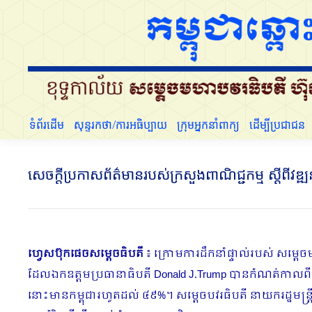
ទំព័រដើម
សុន្ទរកថា/ការអធិប្បាយ
ក្រុមអ្នកនាំពាក្យ
ទំព័រដើម
សុន្ទរកថា/ការអធិប្បាយ
ក្រុមអ្នកនាំពាក្យ
ដើម្បីប្រជាជន
សេចក្តីប្រកាសព័ត៌មានរបស់ក្រសួងពាណិជ្ជកម្ម ស្ដីពី
ហ្វេសប៊ុកផេចសម្ដេចធិបតី
​ ៖ ក្រោមការដឹកនាំផ្ទាល់របស់ សម្តេ
ដែលឯកឧត្តមប្រធានាធិបតី Donald J.​Trump បានកំណត់កាលពីថ្
នោះមានកម្ពុជារហូតដល់ ៤៩%​។ សម្តេចបវរធិបតី នាយករដ្ឋមន្ត្រី