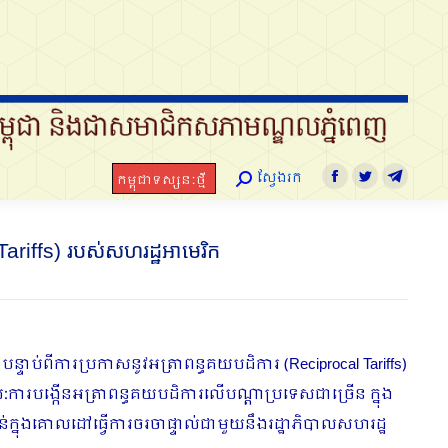
ស្វែងរក
កម្ពុជាទស្សនៈថ្មី
Search:
Facebook
Twitter
Telegram
ស្វែងរក
កម្ពុជាទស្សនៈថ្មី
Search:
Facebook
Twitter
Telegra
Tariffs) របស់សហរដ្ឋអាមេរិក
បន្ទាប់ពីការប្រកាសនូវអត្រាពន្ធគយបដិការ (Reciprocal Tariffs)
ារបង្កើនអត្រាពន្ធគយបដិការលើបណ្តាប្រទេសជាច្រេីន​ ក្នុង
ទាន់ក្នុងគោលដៅធ្វើការចរចាផ្ទាល់ជាមួយនឹងរដ្ឋាភិបាលសហរដ្ឋ