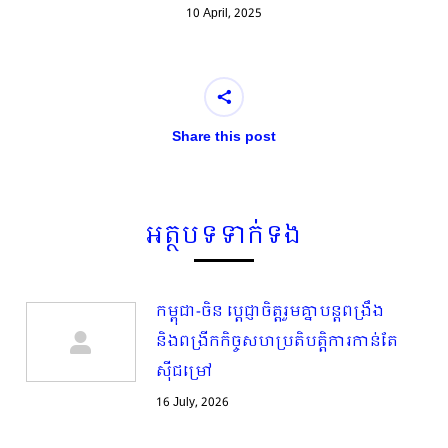
10 April, 2025
Share this post
អត្ថបទទាក់ទង
កម្ពុជា-ចិន ប្ដេជ្ញាចិត្តរួមគ្នាបន្តពង្រឹង
និងពង្រីកកិច្ចសហប្រតិបត្តិការកាន់តែ
ស៊ីជម្រៅ
16 July, 2026