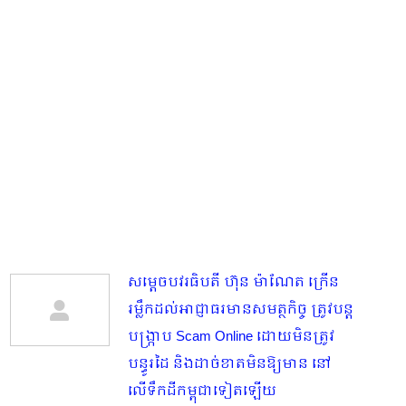
សម្តេចបវរធិបតី ហ៊ុន ម៉ាណែត ក្រើន
រម្លឹកដល់អាជ្ញាធរមានសមត្ថកិច្ច ត្រូវបន្ត
បង្ក្រាប Scam Online ដោយមិនត្រូវ
បន្ធូរដៃ និងដាច់ខាតមិនឱ្យមាន​ នៅ
លើទឹកដីកម្ពុជាទៀតឡើយ