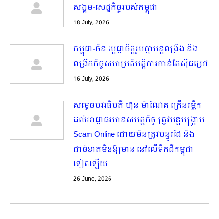
សង្គម-សេដ្ឋកិច្ចរបស់កម្ពុជា
18 July, 2026
កម្ពុជា-ចិន ប្ដេជ្ញាចិត្តរួមគ្នាបន្តពង្រឹង និង
ពង្រីកកិច្ចសហប្រតិបត្តិការកាន់តែស៊ីជម្រៅ
16 July, 2026
សម្តេចបវរធិបតី ហ៊ុន ម៉ាណែត ក្រើនរម្លឹក
ដល់អាជ្ញាធរមានសមត្ថកិច្ច ត្រូវបន្តបង្ក្រាប
Scam Online ដោយមិនត្រូវបន្ធូរដៃ និង
ដាច់ខាតមិនឱ្យមាន​ នៅលើទឹកដីកម្ពុជា
ទៀតឡើយ
26 June, 2026