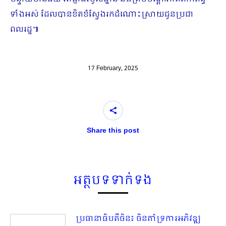
ទាំងអស់ ដែលបានខិតខំស្វែងរកដំណោះស្រាយជូនប្រជា
ពលរដ្ឋ៕
17 February, 2025
Share this post
អត្ថបទទាក់ទង
ប្រធានាធិបតីចិន៖ ចិនគាំទ្រការអភិវឌ្ឍ