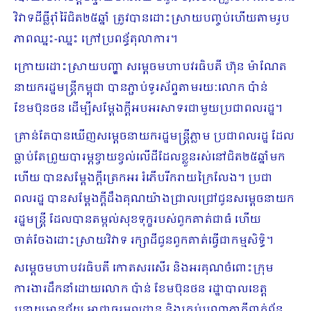
វិវាទដីធ្លីរ៊ាំរ៉ៃជិត២៥ឆ្នាំ ត្រូវបានដោះស្រាយបញ្ចប់ហើយតាមរូប
ភាពឈ្នះ-ឈ្នះ ក្រៅប្រពន្ធ័តុលាការ។
ក្រោយដោះស្រាយបញ្ហា សម្តេចមហាបវរធិបតី ហ៊ុន ម៉ាណែត
នាយករដ្ឋមន្ត្រីកម្ពុជា បានភ្ជាប់ទូរស័ព្ទតាមរយៈលោក ប៉ាន់
ខែមប៊ុនថន ដើម្បីសម្តែងក្តីអបអរសាទរជាមួយប្រជាពលរដ្ឋ។
គ្រាន់តែបានឃើញសម្តេចនាយករដ្ឋមន្ត្រីភ្លាម ប្រជាពលរដ្ឋ ដែល
ធ្លាប់តែព្រួយបារម្ភខ្វាយខ្វល់លើដីដែលខ្លួនរស់នៅជិត២៥ឆ្នាំមក
ហើយ បានសម្តែងក្តីត្រេកអរ រំភើបរីករាយក្រៃលែង។ ប្រជា
ពលរដ្ឋ បានសម្តែងក្តីដឹងគុណយ៉ាងជ្រាលជ្រៅជូនសម្តេចនាយក
រដ្ឋមន្ត្រី ដែលបានតម្កល់សុខទុក្ខរបស់ពួកគាត់ជាធំ ហើយ
ចាត់ចែងដោះស្រាយវិវាទ រក្សាដីជូនពួកគាត់ធ្វើជាកម្មសិទ្ធិ។
សម្តេចមហាបវរធិបតី កោតសរសើរ និងអរគុណចំពោះក្រុម
ការងារដឹកនាំដោយលោក ប៉ាន់ ខែមប៊ុនថន រដ្ឋាបាលខេត្ត
បន្ទាយមានជ័យ អាជ្ញាធរមូលដ្ឋាន និងគ្រប់បណ្តាភាគីពាក់ព័ន្ធ