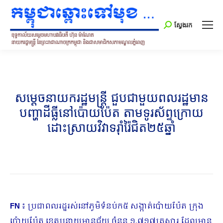
Search:
ស្វែងរក
សម្តេចនាយករដ្ឋមន្ត្រី ជួបជាមួយពលរដ្ឋមាន
បញ្ហាដីធ្លីនៅប៉ោយប៉ែត តាមទូរស័ព្ទក្រោយ
ដោះស្រាយវិវាទរ៉ាំរ៉ៃជិត២៥ឆ្នាំ
FN
៖ ប្រជាពលរដ្ឋរស់នៅភូមិទំនប់ក៥ សង្កាត់ប៉ោយប៉ែត ក្រុង
ប៉ោយប៉ែត ខេត្តបន្ទាយមានជ័យ ចំនួន ១,៧១៧គ្រួសារ ដែលមាន