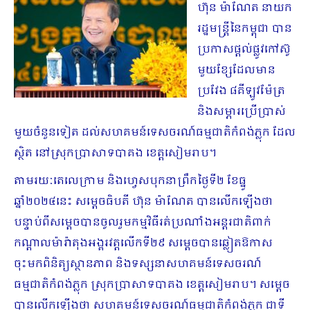
ហ៊ុន ម៉ាណែត នាយក
រដ្ឋមន្រ្តីនៃកម្ពុជា បាន
ប្រកាសផ្តល់​ផ្លូវ​កៅស៊ូ​
មួយ​ខ្សែដែ​ល​មាន​
ប្រវែង ៨គីឡូវម៉ែត្រ
និងសម្ភារប្រើប្រាស់
មួយចំនួនទៀត ដល់សហគមន៍​ទេសចរណ៍​ធម្មជាតិ​កំព​ង់​ភ្លុក​ ដែល
ស្ថិត នៅស្រុកប្រាសាទបាគង ខេត្តសៀមរាប។
តាមរយៈតេលេក្រាម និងហ្វេសបុកនាព្រឹកថ្ងៃទី២ ខែធ្នូ
ឆ្នាំ២០២៤នេះ សម្តេចធិបតី ហ៊ុន ម៉ាណែត បានលើកឡើង​ថា​
បន្ទាប់​ពី​សម្តេច​បាន​ចូលរួម​កម្ម​វិធី​រត់​ប្រណាំង​អន្តរជាតិ​ពាក់​
កណ្ដាល​ម៉ារ៉ា​តុង​អង្គរវត្តលើកទី២៩ សម្តេចបានឆ្លៀតឱកាស
ចុះមកពិនិត្យស្ថានភាព និងទស្សនា​សហគមន៍​ទេសចរណ៍
ធម្មជាតិកំពង់ភ្លុក ស្រុកប្រាសាទបាគង ខេត្តសៀមរាប។ សម្តេច
បាន​លើក​ឡើង​ថា សហគមន៍ទេសចរណ៍ធម្មជាតិកំពង់ភ្លុក ជាទី