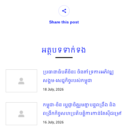
Share this post
អត្ថបទទាក់ទង
ប្រធានាធិបតីចិន៖ ចិនគាំទ្រការអភិវឌ្ឍ
សង្គម-សេដ្ឋកិច្ចរបស់កម្ពុជា
18 July, 2026
កម្ពុជា-ចិន ប្ដេជ្ញាចិត្តរួមគ្នាបន្តពង្រឹង និង
ពង្រីកកិច្ចសហប្រតិបត្តិការកាន់តែស៊ីជម្រៅ
16 July, 2026