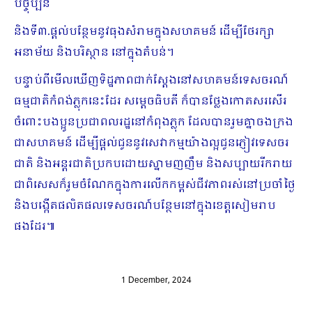
បច្ចុប្បន
និងទី៣.ផ្តល់បន្ថែមនូវធុងសំរាមក្នុងសហគមន៍ ដើម្បីថែរក្សា​
អនាម័យ និងបរិស្ថាន នៅក្នុងតំបន់។
បន្ទាប់ពីមើលឃើញទិដ្ឋភាពជាក់ស្តែងនៅសហគមន៍ទេសចរណ៍
ធម្មជាតិកំពង់ភ្លុកនេះដែរ សម្តេច​ធិបតី ក៏បានថ្លែងកោតសរសើរ
ចំពោះបងប្អូនប្រជាពលរដ្ឋនៅកំពុងភ្លុក ដែល​បាន​រួម​គ្នាច​ង​ក្រង​
ជា​សហគមន៍ ដើម្បីផ្តល់ជូននូវ​សេវា​កម្ម​យ៉ាង​ល្អ​ជូន​ភ្ញៀវ​ទេសចរ
ជាតិ និង​អន្តរជាតិ​ប្រកប​ដោយ​ស្នាម​ញញឹម និង​សប្បាយរីករាយ
ជាពិសេសក៏រួមចំណែកក្នុងការលើកកម្ពស់ជីវភាពរស់នៅប្រចាំថ្ងៃ
និងបង្កើតផលិតផលទេសចរណ៍បន្ថែមនៅក្នុងខេត្តសៀមរាប
ផងដែរ៕
1 December, 2024