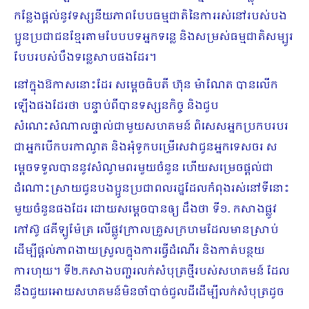
កន្លែងផ្តល់​នូវ​ទស្សនីយភាព​បែប​ធម្មជាតិ​នៃ​ការ​រស់នៅរបស់បង
ប្អូនប្រជាជនខ្មែរតាមបែបបទអ្នកទន្លេ និងសម្រស់ធម្មជាតិ​សម្បូរ​
បែប​របស់​បឹង​ទន្លេសាបផងដែរ។
នៅក្នុងឱកាសនោះដែរ សម្តេចធិបតី ហ៊ុន ម៉ាណែត បានលើក
ឡើងផងដែរថា បន្ទាប់​ពី​បាន​ទស្សនកិច្ច និងជួប
សំណេះសំណាលផ្ទាល់ជាមួយសហគមន៍ ពិសេសអ្នក​ប្រកបរបរ​
ជា​អ្នក​បើក​បរ​កាណូត និងអុំទូកបម្រើសេវាជូនអ្នកទេសចរ ស
ម្តេចទទួលបាននូវសំណូមពរមួយចំនួន ហើយ​សម្រេច​ផ្តល់​ជា
ដំណោះស្រាយជូនបងប្អូនប្រជាពលរដ្ឋដែលកំពុងរស់នៅទីនោះ
មួយចំនួនផងដែរ ដោយសម្តេចបានឲ្យ ដឹងថា ទី១. កសាងផ្លូវ
កៅស៊ូ ៨គីឡូម៉ែត្រ លើផ្លូវក្រាល​គ្រួស​ក្រហម​ដែល​មាន​ស្រាប់​
ដើម្បី​ផ្តល់ភាពងាយស្រួលក្នុងការធ្វើដំណើរ និងកាត់បន្ថយ
ការហុយ។ ទី២.កសាងបញ្ជរលក់សំបុត្រថ្មីរបស់សហគមន៍ ដែល
នឹងជួយអោយ​សហគមន៍​មិន​ចាំបា​ច់​ជួល​ដី​ដើម្បី​លក់​សំបុត្រ​ដូច