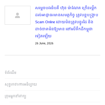
សម្តេចបវរធិបតី ហ៊ុន ម៉ាណែត ក្រើនរម្លឹក
ដល់អាជ្ញាធរមានសមត្ថកិច្ច ត្រូវបន្តបង្ក្រាប
Scam Online ដោយមិនត្រូវបន្ធូរដៃ និង
ដាច់ខាតមិនឱ្យមាន​ នៅលើទឹកដីកម្ពុជា
ទៀតឡើយ
26 June, 2026
ទំព័រដើម
សុន្ទរកថា/ការអធិប្បាយ
ក្រុមអ្នកនាំពាក្យ