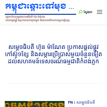
Search:
ស្វែងរក
សម្តេចធិបតី​ ហ៊ុន ម៉ាណែត ប្រកាសផ្តល់ផ្លូវ
កៅស៊ូ១ខ្សែ និងសម្ភារប្រើប្រាស់មួយចំនួនទៀត​
ដល់​សហគមន៍​ទេសចរណ៍ធម្មជាតិកំពង់ភ្លុក
FN
៖ សម្តេចធិបតី