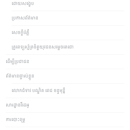
ដោយសង្ខេប
ប្រកាសព័ត៌មាន
សេចក្តីបំភ្លឺ
គ្រូពេទ្យស្ម័គ្រចិត្តយុវជនសម្តេចតេជោ
ដើម្បីប្រជាជន
ព័ត៌មានផ្ទាល់ខ្លួន
លោកជំទាវ បណ្ឌិត ពេជ ចន្ទមុន្នី
សារដ្ឋានវីដេអូ
ការបោះពុម្ភ