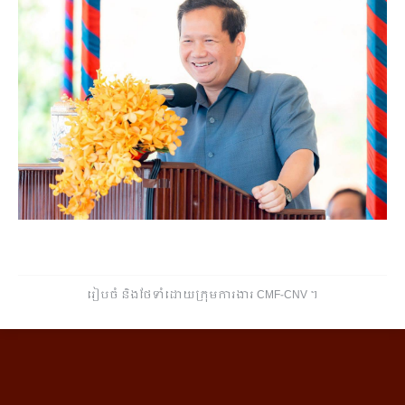
រៀបចំ និងថែទាំដោយក្រុមការងារ CMF-CNV ​។