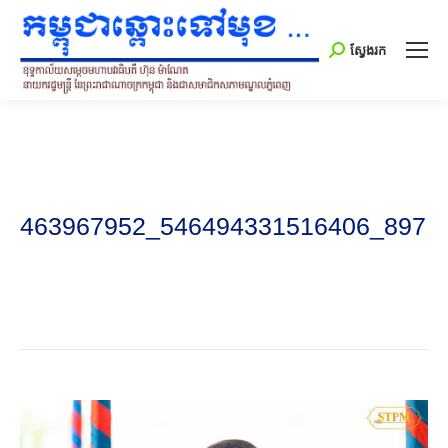
Search:
ស្វែងរក
463967952_546494331516406_8971