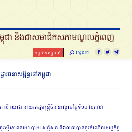
ស្វែងរក
កម្ពុជាទស្សនៈថ្មី
Search:
Facebook
Twitter
Telegram
ស្វែងរក
កម្ពុជាទស្សនៈថ្មី
Search:
Facebook
Twitter
Telegra
ចនាសម្ព័ន្ធនៅកម្ពុជា
ោក លី ឈាង នាយករដ្ឋមន្ត្រីចិន នាល្ងាចថ្ងៃទី១០ ខែតុលា
ូវស្ថិរភាពនយោបាយ សន្តិសុខ និងធានាបាននូវកំណើនសេដ្ឋកិច្ច