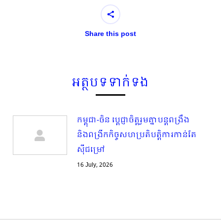
Share this post
អត្ថបទទាក់ទង
កម្ពុជា-ចិន ប្ដេជ្ញាចិត្តរួមគ្នាបន្តពង្រឹង
និងពង្រីកកិច្ចសហប្រតិបត្តិការកាន់តែ
ស៊ីជម្រៅ
16 July, 2026