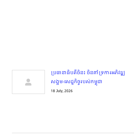
ប្រធានាធិបតីចិន៖ ចិនគាំទ្រការអភិវឌ្ឍ
សង្គម-សេដ្ឋកិច្ចរបស់កម្ពុជា
18 July, 2026