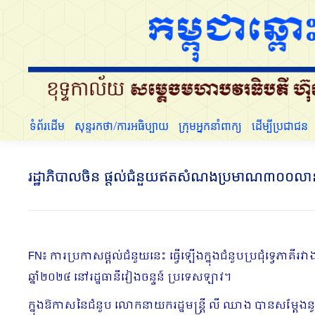
ទំព័រដើម
សុន្ទរកថា/ការអធិប្បាយ
ក្រុមអ្នកនាំពាក្យ
ទំព័រដើម
សុន្ទរកថា/ការអធិប្បាយ
ក្រុមអ្នកនាំពាក្យ
ដើម្បីប្រជាជន
រដ្ឋាភិបាលចិន ផ្តល់ជំនួយឥតសំណងប្រមាណ៣០០លានយ័ន
FN៖ ការប្រកាសផ្តល់ជំនួយនេះ ធ្វើឡើងក្នុងជំនួបប្រជុំទ្វេភាគី
ឆ្នាំ២០២៤ នៅរដ្ឋធានីវៀងចន្ទន៍ ប្រទេសឡាវ។
ក្នុងឱកាសនៃជំនួប លោកនាយករដ្ឋមន្រ្តី លី ឈាង បានសម្ដែងន