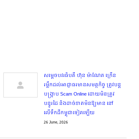
សម្តេចបវរធិបតី ហ៊ុន ម៉ាណែត ក្រើន
រម្លឹកដល់អាជ្ញាធរមានសមត្ថកិច្ច ត្រូវបន្ត
បង្ក្រាប Scam Online ដោយមិនត្រូវ
បន្ធូរដៃ និងដាច់ខាតមិនឱ្យមាន​ នៅ
លើទឹកដីកម្ពុជាទៀតឡើយ
26 June, 2026