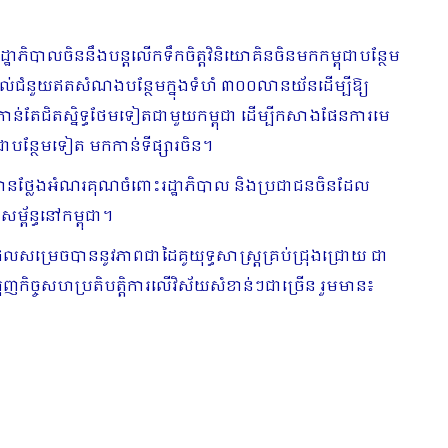
ឋាភិបាលចិននឹងបន្តលើកទឹកចិត្តវិនិយោគិនចិនមកកម្ពុជាបន្ថែម
ដោយផ្ដល់ជំនួយឥតសំណងបន្ថែមក្នុងទំហំ ៣០០លានយ័នដើម្បីឱ្យ
កាន់តែជិតស្និទ្ធថែមទៀតជាមួយកម្ពុជា ដើម្បីកសាងផែនការមេ
ពុជាបន្ថែមទៀត មកកាន់ទីផ្សារចិន។
ងបានថ្លែងអំណរគុណចំពោះរដ្ឋាភិបាល និងប្រជាជនចិនដែល
ព័ន្ធនៅកម្ពុជា។
រ ដែលសម្រេចបាននូវភាពជាដៃគូយុទ្ធសាស្ត្រគ្រប់ជ្រុងជ្រោយ ជា
រុញកិច្ចសហប្រតិបត្តិការលើវិស័យសំខាន់ៗជាច្រើន រួមមាន៖