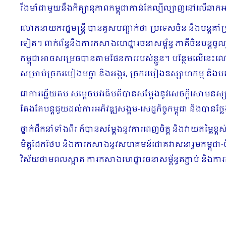
រឹងមាំជាមួយនឹងកិត្យានុភាពកម្ពុជាកាន់តែល្បីល្បាញនៅលើឆាកអន
លោកនាយករដ្ឋមន្រ្តី បានគូសបញ្ជាក់ថា ប្រទេសចិន នឹងបន្តគាំ
ទៀត។ ពាក់ព័ន្ធនឹងការកសាងហេដ្ឋារចនាសម្ព័ន្ធ ភាគីចិនបន្តចូល
កម្ពុជាអាចសម្រេចបានតាមផែនការរបស់ខ្លួន។ បន្ថែមលើនេះលោកនា
សម្រាប់ច្រករបៀងមច្ឆា និងអង្ករ, ច្រករបៀងឧស្សាហកម្ម និងបច្ច
ជាការឆ្លើយតប សម្ដេចបវរធិបតីបានសម្ដែងនូវសេចក្ដីសោមនស្
តែងតែបន្តជួយដល់ការអភិវឌ្ឍសង្គម-សេដ្ឋកិច្ចកម្ពុជា និងប
ថ្នាក់ដឹកនាំទាំងពីរ ក៏បានសម្ដែងនូវការពេញចិត្ត និងវាយតម្លៃខ
មិត្តដែកថែប និងការកសាងនូវសហគមន៍ជោគវាសនារួមកម្ពុជា-ចិន ក្
វិស័យថាមពលស្អាត ការកសាងហេដ្ឋារចនាសម្ព័ន្ធតភ្ជាប់ និងកា