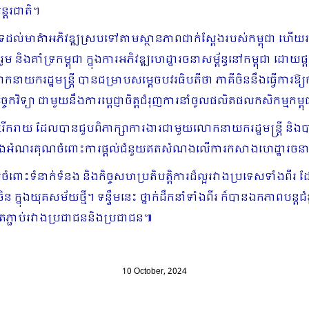
្តរជាតិ។
ទ្រដល់មាគ៌ាអភិវឌ្ឍស្របទៅតាមស្ថានភាពជាក់ស្តែងរបស់កម្ពុជា ហើយរដ្
រួម និងគាំទ្រកម្ពុជា ក្នុងការអភិវឌ្ឍហេដ្ឋារចនាសម្ព័ន្ធនៅកម្ពុជា 
យករដ្ឋមន្រ្តី បានជម្រាបសម្តេចបវរធិបតីថា ភាគីចិននឹងធ្វើការឱ្យ
េកវិទ្យា ជាមួយនឹងការប្តេជ្ញាចិត្តជំរុញការនាំចូលផលិតផលកសិកម្មកម្
សរីករាយ ដែលបានជួបពិភាក្សាការងារជាមួយលោកនាយករដ្ឋមន្ត្រី និ
ានថ្លែងអំណរគុណចំពោះការផ្តល់ជំនួយឥតសំណងលើការកសាងហេដ្ឋារចនាសម្
្ពស់ចំពោះទំនាក់ទំនង និងកិច្ចសហប្រតិបត្តិការដ៏ល្អរវាងប្រទេសទាំងពី
នុងយុគសម័យថ្មី។ ទន្ទឹមនេះ ថ្នាក់ដឹកនាំទាំងពីរ ក៏បានឯកភាពបន្តជំ
រតភ្ជាប់រវាងប្រជាជននិងប្រជាជន៕
10 October, 2024