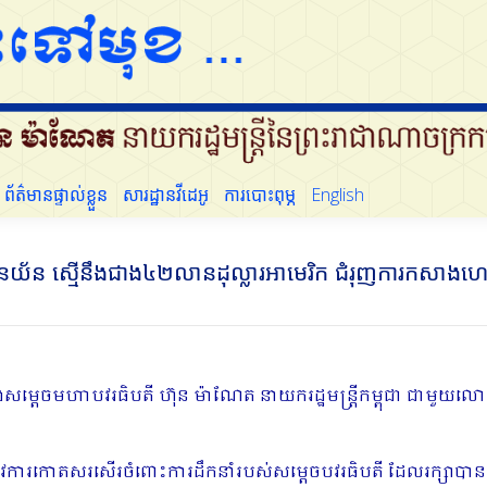
ដើម្បីប្រជាជន
ព័ត៌មានផ្ទាល់ខ្លួន
សារដ្ឋានវីដេអូ
ការបោះពុម្ភ
English
ព័ត៌មានផ្ទាល់ខ្លួន
សារដ្ឋានវីដេអូ
ការបោះពុម្ភ
English
 ស្មើនឹងជាង៤២លានដុល្លារអាមេរិក ជំរុញការកសាងហេដ្ឋារ
រវាងសម្តេចមហាបវរធិបតី ហ៊ុន ម៉ាណែត នាយករដ្ឋមន្ត្រីកម្ពុជា ជាមួយល
ូវការកោតសរសើរចំពោះការដឹកនាំរបស់សម្ដេចបវរធិបតី ដែលរក្សាបានន