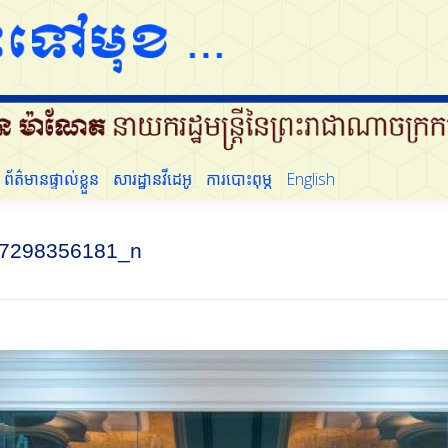
ដើម្បីប្រជាជន
ព័ត៌មានផ្ទាល់ខ្លួន
សារដ្ឋានវីដេអូ
ការបោះពុម្ភ
English
ព័ត៌មានផ្ទាល់ខ្លួន
សារដ្ឋានវីដេអូ
ការបោះពុម្ភ
English
7298356181_n