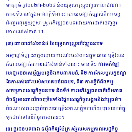
មាតុភូមិ ឆ្នាំ២០២៣-២០២៨ និងយុទ្ធសាស្ត្របញ្ចកោណដំណាក់
កាលទី១ នៅក្នុងអាណត្តិទី៧នេះ ដោយបញ្ជាក់ច្បាស់ពីការបន្ត
ជំរុញអនុវត្តយុទ្ធសាស្ត្រអភិវឌ្ឍជនបទដោយការដាក់ចេញនូវ
គោលដៅសំខាន់ៗ។
(៣) គោលដៅសំខាន់៤ នៃយុទ្ធសាស្ត្រអភិវឌ្ឍជនបទ
អម្បាញ់មិញ នៅក្នុងរបាយការណ៍របស់ឯកឧត្តម ឆាយ ឬទ្ធីសែន
ក៏បានបញ្ជាក់គោលដៅសំខាន់ទាំងនោះ មាន ទី១
ការអភិវឌ្ឍ
ហេដ្ឋារចនាសម្ព័ន្ធរូបវន្តនិងគមនាគមន៍, ទី២ ការកែលម្អលក្ខខណ្ឌ
នៃការរស់នៅរបស់សហគមន៍ជនបទ, ទី៣ ការធ្វើពិពិធកម្ម
សកម្មភាពសេដ្ឋកិច្ចជនបទ និងទី៤ ការអភិវឌ្ឍជនជាតិដើមភាគ
តិចឱ្យមានភាពរីកចម្រើនទាំងផ្នែកសេដ្ឋកិច្ចសង្គមនិងវប្បធម៍។
ពិតណាស់រាជរដ្ឋាភិបាលជាច្រើនអាណត្តិមកហើយ បានយកចិត្ត
ទុកដាក់ទៅលើកិច្ចការងារនេះ។
(៤) ផ្លូវជនបទជាង ៥ម៉ឺនគីឡូម៉ែត្រ សំរួលសកម្មភាពសេដ្ឋកិច្ច