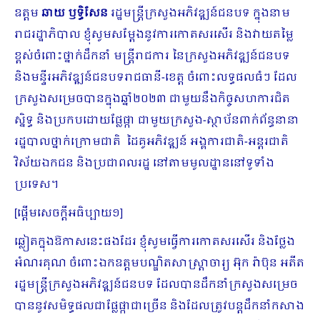
ឧត្តម
ឆាយ ឫទ្ធិសែន
រដ្ឋមន្ត្រីក្រសួងអភិវឌ្ឍន៍ជនបទ ក្នុងនាម
រាជរដ្ឋាភិបាល ខ្ញុំសូមសម្តែងនូវការកោតសរសើរ និងវាយតម្លៃ
ខ្ពស់ចំពោះថ្នាក់ដឹកនាំ មន្រ្តីរាជការ នៃក្រសួងអភិវឌ្ឍន៍ជនបទ
និងមន្ទីរអភិវឌ្ឍន៍ជនបទរាជធានី-ខេត្ត ចំពោះលទ្ធផលធំៗ ដែល
ក្រសួងសម្រេច​បានក្នុងឆ្នាំ២០២៣ ជាមួយនឹងកិច្ចសហការជិត
ស្និទ្ធ និងប្រកបដោយផ្លែផ្កា ជាមួយក្រសួង-ស្ថាប័នពាក់ព័ន្ធនានា
រដ្ឋបាលថ្នាក់ក្រោមជាតិ ដៃគូអភិវឌ្ឍន៍ អង្គការជាតិ-អន្តរជាតិ
វិស័យឯកជន និងប្រជាពលរដ្ឋ នៅតាមមូលដ្ឋាននៅទូទាំង
ប្រទេស។
[ផ្ដើមសេចក្ដីអធិប្បាយ១]
ឆ្លៀតក្នុងឱកាសនេះផងដែរ ខ្ញុំសូមធ្វើការកោតសរសើរ និងថ្លែង
អំណរគុណ ចំពោះឯកឧត្ដមបណ្ឌិតសាស្រ្តាចារ្យ អ៊ុក រ៉ាប៊ុន អតីត
រដ្ឋមន្រ្តីក្រសួងអភិវឌ្ឍន៍ជនបទ ដែលបានដឹកនាំក្រសួងសម្រេច
បាននូវសមិទ្ធផលជាផ្លែផ្កាជាច្រើន និងដែលត្រូវបន្តដឹកនាំកសាង