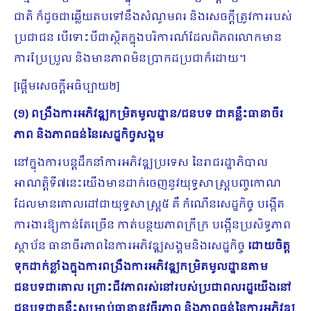
ជាតិ ក៏ដូចជាឆ្លើយតបទៅនឹងសំណូមពរ និងសេចក្តីត្រូវការរបស់
ប្រជាជន បើទោះបីជាស្ថិតក្នុងបរិការណ៍ដែលពិភពលោកមាន
ការប្រែប្រួល និងមានភាពមិនប្រាកដប្រជាក៏ដោយ។
[ផ្ដើមសេចក្ដីអធិប្បាយ២]
(១) ពង្រឹងការអភិវឌ្ឍកម្រិតមូលដ្ឋាន/ជនបទ ជាគន្លឹះធានាចីរ
ភាព និងភាពធន់នៃសេដ្ឋកិច្វសង្គម
នៅក្នុងការបន្តដឹកនាំការអភិវឌ្ឍប្រទេស នៃរាជរដ្ឋាភិបាល
អាណត្តិទី៧នេះយើងមានដាក់ចេញនូវយុទ្ធសាស្ត្របញ្ចកោណ
ដែលមានគោលដៅជាយុទ្ធសាស្ត្រ៥ គឺ កំណើនសេដ្ឋកិច្ច បង្កើត
ការងារឱ្យកាន់តែច្រើន កាត់បន្ថយភាពក្រីក្រ បង្កើនប្រសិទ្ធភាព
ស្ថាប័ន ធានាចីរភាពនៃការអភិវឌ្ឍសង្គមនិងសេដ្ឋកិច្ច
ដោយចិត្ត
ទុកដាក់ខ្លាំងក្នុងការពង្រឹងការអភិវឌ្ឍកម្រិតមូលដ្ឋានតាម
ជនបទជាគោល ព្រោះជីវភាពរស់នៅរបស់ប្រជាពលរដ្ឋយើងនៅ
ជនបទជាគន្លឹះសម្រាប់ធានានូវចីរភាព និងភាពធន់នៃការអភិវឌ្ឍ