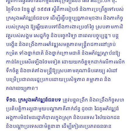
ស្តីពីការធ្វើវិសោធនកម្មលើអនុក្រឹត្យលេខ ៧៨ អនប្រ.បក ចុះ
ថ្ងៃទី០១ ខែធ្នូ ឆ្នាំ ១៩៩៧ ស្តីពីការរៀបចំ និងការប្រព្រឹត្តទៅរបស់
ក្រសួងអភិវឌ្ឍន៍ជនបទ ដើម្បីធ្វើបច្ចុប្បន្នភាពមុខងារ និងភារកិច្ច
របស់ក្រសួង ឱ្យឆ្លើយតបទៅនឹងការងារប្រចាំថ្ងៃ ស្របតាមការ​វិ
វត្តរបស់សង្គម សេដ្ឋកិច្ច និងបច្ចេកវិទ្យា នាពេលបច្ចុប្បន្ន។ បន្ត
បង្កើន និងពង្រឹងការអភិវឌ្ឍ​សមត្ថភាពមន្រ្តីរាជការនៅគ្រប់
កម្រិត ទាំងថ្នាក់ជាតិ និងថ្នាក់ក្រោមជាតិ និងអភិវឌ្ឍស្ថាប័នឱ្យ
កាន់តែប្រសើរឡើងថែមទៀត ដោយយកចិត្តទុកដាក់លើការលើក
ទឹកចិត្ត និងចាត់តាំងមន្រ្តីឱ្យស្របតាមគុណាធិបតេយ្យ សំដៅ
បម្រើប្រជាពលរដ្ឋប្រកបដោយប្រសិទ្ធភាព តម្លាភាព និង
គណនេយ្យភាព។
ទី១០.
ក្រសួង​អភិវឌ្ឍន៍ជនបទ
ត្រូវបន្តពង្រីក និងពង្រឹងកិច្ចសហ
ប្រតិបត្តិការល្អជាមួយបណ្តាភាគីពាក់ព័ន្ធ ដូចជា ដៃគូអភិវឌ្ឍន៍
អង្គការមិនមែនរដ្ឋាភិបាលក្នុងស្រុក និងបរទេស វិស័យ​ឯកជន
និងបណ្តាប្រទេសជាមិត្តនានា ដើម្បីកៀរគរប្រភពធនធាន