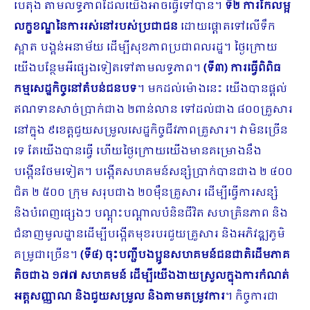
បេតុង តាមលទ្ធភាពដែលយើងអាចធ្វើទៅបាន។
ទី២ ការកែលម្អ
លក្ខខណ្ឌនៃការរស់នៅរបស់ប្រជាជន
ដោយផ្ដោតទៅលើទឹក
ស្អាត បង្គន់អនាម័យ ដើម្បីសុខភាពប្រជាពលរដ្ឋ។ ថ្ងៃក្រោយ
យើងបន្ថែមអីផ្សេងទៀតទៅតាមលទ្ធភាព។
(ទី៣) ការធ្វើពិពិធ
កម្មសេដ្ឋកិច្ចនៅតំបន់ជនបទ
។ មកដល់ម៉ោងនេះ យើងបានផ្ដល់
ឥណទានសាច់ប្រាក់ជាង ២ពាន់លាន ទៅដល់ជាង ៨០០គ្រួសារ
នៅក្នុង ៩ខេត្តជួយសម្រួលសេដ្ឋកិច្ចជីវភាពគ្រួសារ។ វាមិនច្រើន
ទេ តែយើងបានធ្វើ ហើយថ្ងៃក្រោយយើងមានគម្រោងនឹង
បង្កើនថែមទៀត។ បង្កើតសហគមន៍សន្សំប្រាក់បានជាង ២ ៤០០
ជិត ២ ៥០០ ក្រុម សរុបជាង ២០ម៉ឺនគ្រួសារ ដើម្បីធ្វើការសន្សំ
និងបំពេញផ្សេងៗ បណ្ដុះបណ្ដាលបំនិនជីវិត សហគ្រិនភាព និង
ជំនាញមូលដ្ឋានដើម្បីបង្កើតមុខរបរជួយគ្រួសារ និងអភិវឌ្ឍភូមិ
គម្រូជាច្រើន។
(ទី៤) ចុះបញ្ជីបងប្អូនសហគមន៍ជនជាតិដើមភាគ
តិចជាង ១៧៧ សហគមន៍ ដើម្បីយើងងាយស្រួលក្នុងការកំណត់
អត្តសញ្ញាណ និងជួយសម្រួល និងតាមតម្រូវការ
។​ កិច្ចការជា