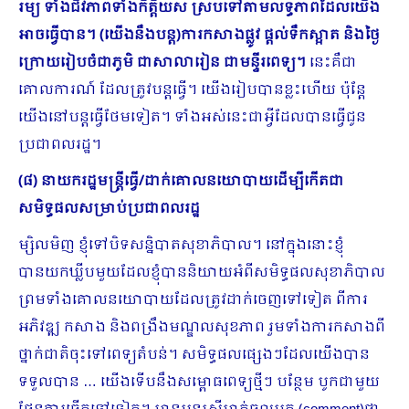
រម្យ ទាំងជីវភាពទាំងកិត្តិយស ស្របទៅតាមលទ្ធភាពដែលយើង
អាចធ្វើបាន។ (យើងនឹងបន្ត)ការកសាងផ្លូវ ផ្តល់ទឹកស្អាត និងថ្ងៃ
ក្រោយរៀបចំជាភូមិ ជាសាលារៀន ជាមន្ទីរពេទ្យ។
នេះគឺជា
គោលការណ៍ ដែលត្រូវបន្តធ្វើ។ យើងរៀបបានខ្លះហើយ ប៉ុន្តែ
យើងនៅបន្តធ្វើថែមទៀត។ ទាំងអស់នេះជាអ្វីដែលបានធ្វើជូន
ប្រជាពលរដ្ឋ។
(៨) នាយករដ្ឋមន្ត្រីធ្វើ/ដាក់គោលនយោបាយដើម្បីកើតជា
សមិទ្ធផលសម្រាប់ប្រជាពលរដ្ឋ
ម្សិលមិញ ខ្ញុំទៅបិទសន្និបាតសុខាភិបាល។ នៅក្នុងនោះខ្ញុំ
បានយកឃ្លីបមួយដែលខ្ញុំបាននិយាយអំពីសមិទ្ធផលសុខាភិបាល
ព្រមទាំងគោលនយោបាយដែលត្រូវដាក់ចេញទៅទៀត ពីការ
អភិវឌ្ឍ កសាង និងពង្រឹងមណ្ឌលសុខភាព រួមទាំងការកសាងពី
ថ្នាក់ជាតិចុះទៅពេទ្យតំបន់។ សមិទ្ធផលផ្សេងៗដែលយើងបាន
ទទួលបាន … យើងទើបនឹងសម្ពោធពេទ្យថ្មីៗ បន្ថែម បូកជាមួយ