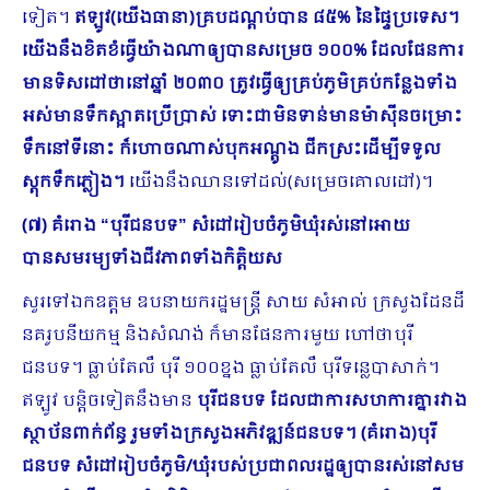
ទៀត។
ឥឡូវ(យើងធានា)គ្របដណ្ដប់បាន ៨៥% នៃផ្ទៃប្រទេស។
យើងនឹងខិតខំធ្វើយ៉ាងណាឲ្យបានសម្រេច ១០០% ដែលផែនការ
មានទិសដៅថានៅឆ្នាំ ២០៣០ ត្រូវធ្វើឲ្យគ្រប់ភូមិគ្រប់កន្លែងទាំង
អស់មានទឹកស្អាតប្រើប្រាស់ ទោះជាមិនទាន់មានម៉ាស៊ីនចម្រោះ
ទឹកនៅទីនោះ ក៏ហោចណាស់បុកអណ្ដូង ជីក​ស្រះដើម្បីទទួល
ស្តុកទឹកភ្លៀង។
យើងនឹងឈានទៅដល់(សម្រេចគោលដៅ)។
(៧) គំរោង “បុរីជនបទ” សំដៅរៀបចំភូមិឃុំរស់នៅអោយ
បានសមរម្យទាំងជីវភាពទាំងកិត្តិយស
សួរទៅឯកឧត្ដម ឧបនាយករដ្ឋមន្រ្តី សាយ សំអាល់ ក្រសួងដែនដី
នគរូបនីយកម្ម និងសំណង់ ក៏មានផែនការមួយ ហៅថាបុរី
ជនបទ។ ធ្លាប់តែលឺ បុរី ១០០ខ្នង ធ្លាប់តែលឺ បុរីទន្លេបាសាក់។
ឥឡូវ បន្តិចទៀតនឹងមាន
បុរីជនបទ ដែលជាការ​សហការគ្នារវាង
ស្ថាប័នពាក់ព័ន្ធ រួមទាំងក្រសួងអភិវឌ្ឍន៍ជនបទ។ (គំរោង)បុរី
ជនបទ សំដៅរៀបចំភូមិ/ឃុំរបស់ប្រជាពលរដ្ឋឲ្យបានរស់នៅសម