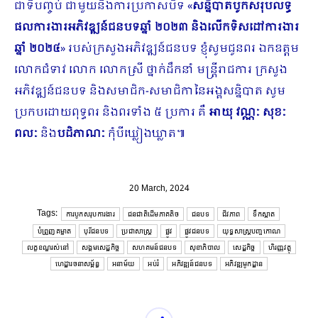
ជាទីបញ្ចប់ ជាមួយនឹងការប្រកាសបិទ «
សន្និបាតបូកសរុបលទ្ធ
ផលការងារអភិវឌ្ឍន៍ជនបទឆ្នាំ ២០២៣ និងលើកទិសដៅការងារ
ឆ្នាំ ២០២៤
» របស់ក្រសួងអភិវឌ្ឍន៍ជនបទ ខ្ញុំសូមជូនពរ ឯកឧត្តម
លោកជំទាវ លោក លោកស្រី ថ្នាក់ដឹកនាំ មន្ត្រីរាជការ ក្រសួង
អភិវឌ្ឍន៍ជនបទ និងសមាជិក-សមាជិកានៃអង្គសន្និបាត សូម
ប្រកបដោយពុទ្ធពរ និងពរទាំង ៥ ប្រការ គឺ
អាយុ វណ្ណៈ សុខៈ
ពលៈ
និង
បដិភាណៈ
កុំបីឃ្លៀងឃ្លាត៕
20 March, 2024
Tags:
ការបូកសរុបការងារ
ជនជាតិដើមភាគតិច
ជនបទ
ជីវភាព
ទឹកស្អាត
បំព្រួញគម្លាត
បុរីជនបទ
ប្រជាសាស្ត្រ
ផ្លូវ
ផ្លូវជនបទ
យុទ្ធសាស្រ្តបញ្ចកោណ
លក្ខខណ្ឌរស់នៅ
សង្គមសេដ្ឋកិច្ច
សហគមន៍ជនបទ
សុខាភិបាល
សេដ្ឋកិច្ច
ហិរញ្ញវត្ថុ
ហេដ្ឋារចនាសម្ព័ន្ធ
អនាម័យ
អប់រំ
អភិវឌ្ឍន៍ជនបទ
អភិវឌ្ឍមូកដ្ឋាន