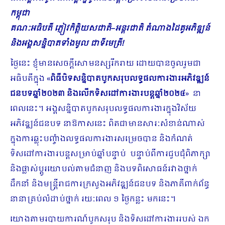
កម្ពុជា
គណៈអធិបតី ភ្ញៀវកិត្តិយសជាតិ
–
អន្តរជាតិ តំណាង
ដៃគូអភិឌ្ឍន៍
និងអង្គសន្និបាត​ទាំងមូល
ជាទីមេត្រី
!
ថ្ងៃនេះ ខ្ញុំមានសេចក្តីសោមនស្សរីករាយ ដោយបានចូលរួមជា
អធិបតីក្នុង «
ពិធីបិទសន្និបាតបូកសរុបលទ្ធផលការងារអភិវឌ្ឍន៍
ជនបទឆ្នាំ២០២៣ និងលើកទិសដៅការងារបន្តឆ្នាំ២០២៤
» នា
ពេលនេះ។ អង្គ​សន្និបាតបូកសរុបលទ្ធផលការងារក្នុងវិស័យ
អភិវឌ្ឍន៍ជនបទ នាឱកាសនេះ ពិតជាមានសារៈសំខាន់ណាស់
ក្នុងការឆ្លុះបញ្ចំាងលទ្ធផលការងារសម្រេចបាន និងកំណត់
ទិសដៅការងារបន្តសម្រាប់ឆ្នាំបន្ទាប់ បន្ទាប់ពីការជួបជុំពិភាក្សា
និងផ្លាស់ប្តូរយោបល់តាមជំនាញ និងបទពិសោធន៍រវាងថ្នាក់
ដឹកនាំ និងមន្ត្រីរាជការក្រសួងអភិវឌ្ឍន៍ជនបទ និងភាគីពាក់ព័ន្ធ
នានាគ្រប់លំដាប់​ថ្នាក់ រយៈពេល ១ ថ្ងៃកន្លះ មកនេះ។
យោងតាមរបាយការណ៍បូកសរុប និងទិសដៅការងាររបស់ ឯក