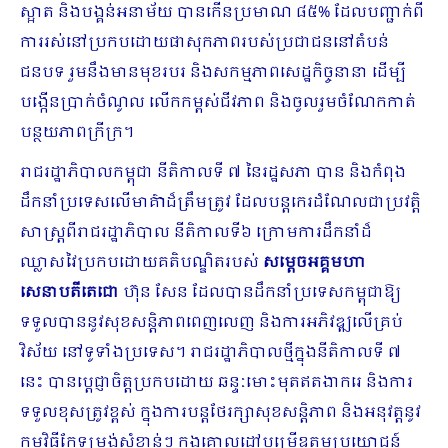
ស្អាត និងបង្គន់អនាម័យ បានកើនប្រមាណ ៨៥% ដែលបញ្ជាក់ពី
ការរស់នៅប្រកបដោយផាសុកភាពរបស់ប្រជាជននៅតំបន់
ជនបទ រួមនឹងមានមុខរបរ និងសកម្មភាពសេដ្ឋកិច្ចនានា ដើម្បី
បង្កើនប្រាក់ចំណូល លើកកម្ពស់ជីវភាព និងចូលរួមចំណែកកាត់
បន្ថយភាពក្រីក្រ។
រាជរដ្ឋាភិបាលកម្ពុជា នីតិកាលទី ៧ នៃរដ្ឋសភា បាន និងកំពុង
ដឹកនាំប្រទេសលើមាគ៌ាដ៏ត្រឹមត្រូវ ដែលបន្តកេរដំណែលជាប្រវត្តិ
សាស្រ្តពីរាជរដ្ឋាភិបាល នីតិកាលទី៦ ក្រោមការដឹកនាំដ៏
ឈ្លាសវៃប្រកបដោយគតិ​បណ្ឌិត​របស់
សម្តេចអគ្គមហា
សេនាបតីតេជោ
ហ៊ុន សែន ដែលបានដឹកនាំប្រទេសកម្ពុជាឱ្យ
ទទួលបាននូវសុខសន្តិភាពពេញលេញ និងការអភិវឌ្ឍលើគ្រប់
វិស័យ នៅទូទាំងប្រទេស។ រាជរដ្ឋាភិបាលថ្មីក្នុងនីតិកាលទី ៧
នេះ បានប្តេជ្ញាចិត្តប្រកបដោយ ឆន្ទៈមោះមុតឥតងាករេ និងការ
ទទួលខុសត្រូវខ្ពស់ ក្នុងការបន្តថែរក្សាសុខសន្តិភាព និងអនុវត្តនូវ
កម្មវិធីកែទម្រង់សំខាន់ៗ ក្នុងគោលដៅបម្រើឧត្តមប្រយោជន៍