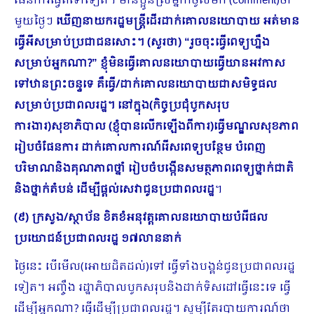
ផែនការធ្វើតទៅទៀត។ មានប្អូនស្រីម្នាក់ចូលមក (comment)ថា
មួយថ្ងៃៗ
ឃើញនាយករដ្ឋមន្រ្តីដើរដាក់គោលនយោបាយ អត់មាន
ធ្វើអីសម្រាប់ប្រជាជនសោះ។ (សួរថា) “រួចចុះធ្វើពេទ្យហ្នឹង
សម្រាប់អ្នកណា?” ខ្ញុំមិនធ្វើគោលនយោបាយធ្វើយានអវកាស
ទៅឋានព្រះចន្ទទេ គឺធ្វើ/ដាក់គោលនយោបាយជាសមិទ្ធផល
សម្រាប់ប្រជាពលរដ្ឋ។ នៅក្នុង(កិច្ចប្រជុំបូកសរុប
ការងារ)សុខាភិបាល (ខ្ញុំបានលើកឡើងពីការ)ធ្វើមណ្ឌលសុខភាព
រៀបចំផែនការ ដាក់គោលការណ៍រើសពេទ្យបន្ថែម បំពេញ
បរិមាណនិងគុណភាពថ្នាំ រៀបចំបង្កើនសមត្ថភាពពេទ្យថ្នាក់ជាតិ
និងថ្នាក់តំបន់ ដើម្បីផ្ដល់សេវាជូនប្រជាពលរដ្ឋ
។
(៩) ក្រសួង/ស្ថាប័ន ខិតខំអនុវត្តគោលនយោបាយបំរើផល
ប្រយោជន៍ប្រជាពលរដ្ឋ ១៧លាននាក់
ថ្ងៃនេះ បើមើល(អោយដិតដល់)ទៅ ធ្វើទាំងបង្គន់ជូនប្រជាពលរដ្ឋ
ទៀត។ អញ្ចឹង រដ្ឋាភិបាលបូកសរុបនិងដាក់ទិសដៅធ្វើនេះទេ ធ្វើ
ដើម្បីអ្នកណា? ធ្វើដើម្បីប្រជាពលរដ្ឋ។ សូម្បីតែរបាយការណ៍ថា