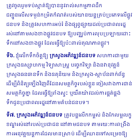
ត្រូវចូលរួមទប់ស្កាត់​ឱ្យបាននូវរាល់សកម្មភាពដឹក
ជញ្ជូនលើសទម្ងន់កម្រិតកំណត់របស់យានយន្តគ្រប់ប្រភេទលើផ្លូវ
ជនបទ និងត្រូវសហការអប់រំ និងផ្សព្វផ្សាយដល់ប្រជាពលរដ្ឋ
រស់នៅតាមសងខាងផ្លូវជនបទ ឱ្យបញ្ឈប់ការលុបប្រឡាយដោះ
ទឹកនៅសង​ខាងផ្លូវ ដែលធ្វើឱ្យប៉ះពាល់គុណភាពផ្លូវ។
ទី៦.
ខ្ញុំលើកទឹកចិត្តឱ្យ
ក្រសួងអភិវឌ្ឍន៍ជនបទ
សហការជាមួយ
ក្រសួងឧស្សាហកម្ម វិទ្យាសាស្រ្ត បច្ចេកវិទ្យា និងនវានុវត្តន៍
ក្រសួងធនធានទឹក និងឧតុនិយម និងក្រសួង-ស្ថាប័ន​ពាក់ព័ន្ធ
ដើម្បីពិនិត្យឡើងវិញពីដែនសមត្ថកិច្ចរបស់ខ្លួន ចៀសវាងការជាន់
សមត្ថកិច្ចគ្នា ដែលធ្វើឱ្យរាំងស្ទះ ឬយឺតយ៉ាវដល់ការផ្គត់ផ្គង់
ទឹកជូនប្រជាពលរដ្ឋនៅតាមតំបន់ជនបទ។
ទី៧.
ក្រសួង​អភិវឌ្ឍន៍ជនបទ
ត្រូវបន្តលើកកម្ពស់ និងកែលម្អលក្ខ
ខណ្ឌរស់នៅរបស់ប្រជាជន នៅតាមជនបទ តាមរយៈការពង្រឹង
ការអនុវត្តយន្តការដែលមានស្រាប់ ដើម្បីឈានទៅសម្រេច​ឱ្យ