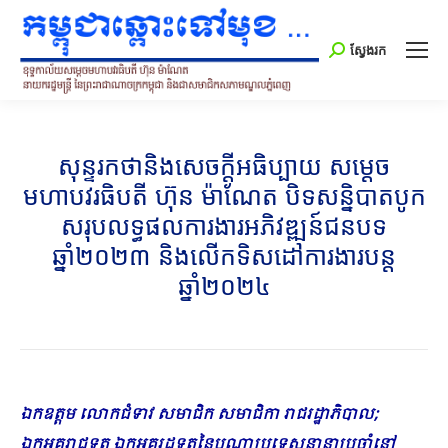
Search:
ស្វែងរក
សុន្ទរកថានិងសេចក្ដីអធិប្បាយ សម្ដេច
មហាបវរធិបតី ហ៊ុន ម៉ាណែត បិទសន្និបាតបូក
សរុបលទ្ធផលការងារអភិវឌ្ឍន៍ជនបទ
ឆ្នាំ២០២៣ និងលើកទិសដៅការងារបន្ត
ឆ្នាំ២០២៤
ឯកឧត្តម លោកជំទាវ សមាជិក សមាជិកា រាជរដ្ឋាភិបាល
;
ឯកអគ្គរាជទូត ឯកអគ្គរដ្ឋទូតនៃបណ្ដាប្រទេសនានាប្រចាំនៅ