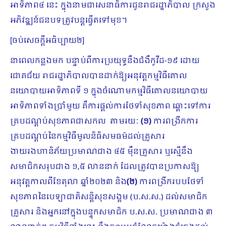
អាទិភាព៤ នេះ ក្នុងនាមជាសេនាធិការជូនរាជរដ្ឋាភិបាល ក្រសួង
អភិវឌ្ឍន៍ជនបទត្រូវបន្តធ្វើតទៅមុខ។
[ចប់សេចក្ដីអធិប្បាយ២]
នាពេលកន្លងមក បន្ទាប់ពីការប្រយុទ្ធនឹងជំងឺ​កូវីដ-១៩ ដោយ
ជោគជ័យ​ រាជរដ្ឋាភិបាល​បានដាក់ឱ្យអនុវត្តកម្មវិធីគោល
នយោបាយអាទិភាពទី ១ ក្នុងចំណោមកម្មវិធីគោលនយោបាយ
អាទិភាពទាំងប្រាំមួយ គឺការផ្ដល់ការថែទាំសុខភាព ឆ្ពោះទៅការ
គ្របដណ្តប់សុខភាពជាសកល តាមរយៈ
(១)
ការពង្រីកការ
គ្របដណ្តប់នៃកម្មវិធីមូលនិធិសមធម៌ដល់គ្រួសារ
ងាយរងហានិភ័យប្រមាណជាង ៤៥ ម៉ឺនគ្រួសារ ឬស្មើនឹង
សមាជិកសរុបជាង ១,៥ លាននាក់ ដែលត្រូវបានប្រកាសឱ្យ
អនុវត្តកាលពីខែតុលា ឆ្នាំ២០២៣ និង
(២)
ការពង្រីករបបថែទាំ
សុខភាពនៃបេឡាជាតិសន្តិសុខសង្គម (ប.ស.ស.) ដល់សមាជិក
គ្រួសារ និងអ្នកនៅក្នុងបន្ទុកសមាជិក ប.ស.ស. ប្រមាណជាង ៣