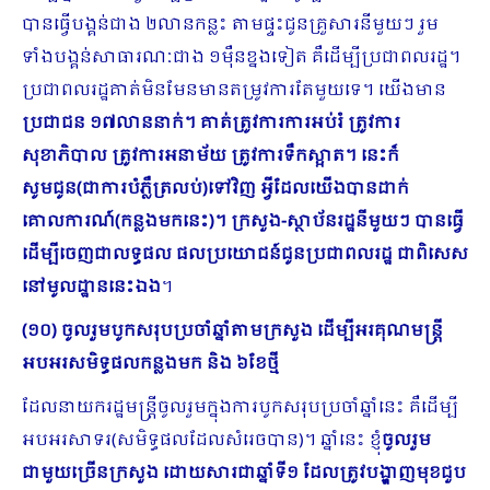
បានធ្វើបង្គន់ជាង ២លានកន្លះ តាមផ្ទះជូនគ្រួសារនីមួយៗ រួម
ទាំងបង្គន់សាធារណៈជាង ១ម៉ឺនខ្នងទៀត គឺដើម្បីប្រជាពលរដ្ឋ។
ប្រជាពលរដ្ឋគាត់មិនមែនមានតម្រូវការតែមួយទេ។ យើងមាន
ប្រជាជន ១៧លាននាក់។ គាត់ត្រូវការការអប់រំ ត្រូវការ
សុខាភិបាល ត្រូវការអនាម័យ ត្រូវការទឹកស្អាត។ នេះក៏
សូមជូន(ជាការបំភ្លឺត្រលប់)ទៅវិញ អ្វីដែលយើងបានដាក់
គោលការណ៍(កន្លងមកនេះ)។ ក្រសួង
-ស្ថាប័នរដ្ឋនីមួយៗ បានធ្វើ
ដើម្បីចេញជាលទ្ធផល ផលប្រយោជន៍ជូនប្រជាពល​រដ្ឋ ជាពិសេស
នៅមូលដ្ឋាននេះឯង
។
(១០) ចូលរួមបូកសរុបប្រចាំឆ្នាំតាមក្រសួង ដើម្បីអរគុណមន្ត្រី
អបអរសមិទ្ធផលកន្លងមក និង ៦ខែថ្មី
ដែលនាយករដ្ឋមន្រ្តីចូលរួមក្នុងការបូកសរុបប្រចាំឆ្នាំនេះ គឺដើម្បី
អបអរសាទរ(សមិទ្ធផលដែលសំរេចបាន)។ ឆ្នាំនេះ ខ្ញុំ
ចូលរួម
ជាមួយច្រើនក្រសួង ដោយសារជាឆ្នាំទី១ ដែលត្រូវបង្ហាញមុខជួប