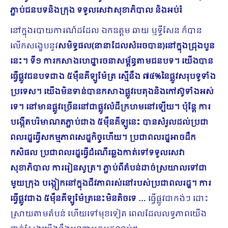
ភ្ជាប់ជនបទនិងក្រុង ទទួលសេវាសុខាភិបាល និងអប់រំ
នៅក្នុងរបាយការណ៍ដដែល ឯកឧត្តម ឆាយ ឬទ្ធីសែន ក៏បាន
លើកសង្ខេបនូវ
សមិទ្ធផល(នានាដែលសំរេចបាន)នៅក្នុងជ្រុងបួន
នេះ។
ទី១ ការកសាងហេដ្ឋារចនាសម្ព័ន្ធតាមជនបទ។ យើងបាន
ធ្វើផ្លូវជនបទជាង ៥ម៉ឺនគីឡូ​ម៉ែត្រ ស្មើនឹង ៧៤%នៃផ្លូវសរុបទូទាំង
ប្រទេស។ យើងមិនទាន់បានកសាងផ្លូវបេតុងនិងកៅស៊ូទាំងអស់
ទេ។ នៅមានផ្លូវច្រើននៅជាផ្លូវលំដីក្រហមនៅឡើយ។ ប៉ុន្តែ ការ
បង្កើតបរិមាណតភ្ជាប់ជាង ៥ម៉ឺនគីឡូនេះ បានសំរួលដល់ប្រជា
ពលរដ្ឋធ្វើសកម្មភាពសេដ្ឋកិច្ចហើយ។ ប្រជាពលរដ្ឋអាចដឹក
កសិផល ប្រជាពលរដ្ឋធ្វើដំណើរឆ្លងកាត់ទៅទទួលសេវា
សុខាភិបាល ការរៀនសូត្រ។ ភ្ជាប់ពីតំបន់ដាច់ស្រយាលទៅជា
មួយក្រុង បង្កៀកនៅក្នុងជីវភាពរស់នៅរបស់ប្រជាពលរដ្ឋ។ ការ
ធ្វើផ្លូវជាង ៥ម៉ឺនគីឡូម៉ែត្រនេះមិនតិចទេ …
ធ្វើផ្លូវជាកង់ៗ ដោះ
ស្រាយតាមតំ​បន់ ហើយទៅមុខទៀត ពេលដែលលទ្ធភាពយើង