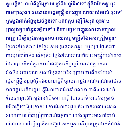
គ្នាបន្តិច។ ចាប់ពីឆ្នាំក្រោយ ឆ្នាំទី២ ឆ្នាំទី៣ទៅ ខ្ញុំនឹងចែកគ្នាចុះ
តាមក្រសួង។ ឧបនាយករដ្ឋមន្រ្តី ឯកឧត្ដម សាយ សំអាល់ ចុះទៅ
ក្រសួងពាក់ព័ន្ធមួយចំនួនទៅ ឯកឧត្ដម វង្សី វិស្សុត ចុះតាម
ក្រសួងមួយចំនួនទៀតទៅ។ និយាយរួម បញ្ជូនសារតាមក្បាល
មេក្រូ ដើម្បីឲ្យឯកឧត្ដមឧបនាយករដ្ឋមន្រ្តីទាំងអស់ត្រៀមខ្លួន
។
ថ្ងៃនេះខ្ញុំម្នាក់ឯង តែថ្ងៃក្រោយ(វេនឯកឧត្ដមៗម្ដង)។ ថ្ងៃនេះជា
ការជួបលើកទី១ ដើម្បីទី១ ថ្លែងអំណរគុណចំពោះមន្រ្តីរបស់យើង
ដែលបានខិតខំក្នុងការបំពេញភារកិច្ចច្រើនអាណត្តិមកនេះ
និងទី២ អបអរសាទរសមិទ្ធផល ៦ខែ ក្រោមការដឹកនាំរបស់
រដ្ឋមន្រ្តីថ្មី បន្តនូវអ្វីដែលបានធ្វើពីមុនមក ថ្លែងអំណរគុណទៅដល់
ឯកឧត្ដមអតីតរដ្ឋមន្រ្តី​ដែលបានដឹកនាំកសាង ជាពិសេសដាក់
ទិសដៅផ្ទាល់តែម្ដងនៅដើមអាណត្តិ ដែលជាទិសដៅសម្រាប់
យើងធ្វើទៅថ្ងៃក្រោយ។ ការដែលចុះជួប និងដាក់ចេញជាគោល
នយោបាយ គឺជាព្រឹត្តិការណ៍ធម្មតា។ យើងធ្វើការមានលំដាប់
លំដោយ។ ដើម្បីឲ្យកើតចេញជាសកម្មភាពអីមួយត្រូវដាក់កំណត់