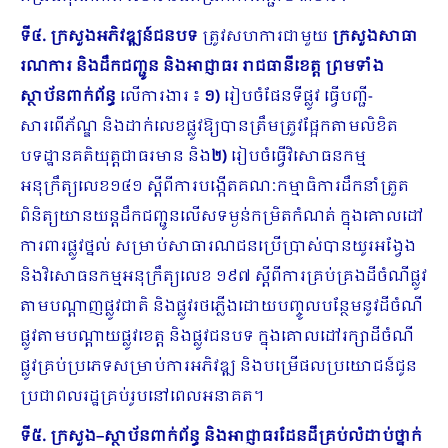
ទី៤.
ក្រសួងអភិវឌ្ឍន៍ជនបទ
ត្រូវសហការជាមួយ
ក្រសួងសាធា
រណការ និងដឹកជញ្ជូន និងអាជ្ញាធរ រាជធានីខេត្ត ព្រមទាំង
ស្ថាប័នពាក់ព័ន្ធ
លើការងារ ៖
១)
រៀបចំផែនទីផ្លូវ ធ្វើបញ្ជី-
សារពើភ័ណ្ឌ និងដាក់លេខផ្លូវឱ្យបានត្រឹមត្រូវផ្អែកតាមលិខិត
បទដ្ឋានគតិយុត្តជាធរមាន និង
២)
រៀបចំធ្វើវិសោធនកម្ម
អនុក្រឹត្យលេខ១៤១ ស្តីពីការបង្កើតគណៈកម្មាធិការដឹកនាំត្រួត
ពិនិត្យយានយន្តដឹកជញ្ជូនលើសទម្ងន់កម្រិតកំណត់ ក្នុងគោលដៅ
ការពារផ្លូវថ្នល់ សម្រាប់សាធារណជនប្រើប្រាស់បានយូរអង្វែង
និងវិសោធនកម្មអនុក្រឹត្យលេខ ១៩៧ ស្តីពីការគ្រប់គ្រងដីចំណីផ្លូវ
តាមបណ្តាញផ្លូវជាតិ និងផ្លូវរថភ្លើងដោយបញ្ចូលបន្ថែមនូវដីចំណី
ផ្លូវតាមបណ្តាយផ្លូវខេត្ត និងផ្លូវជនបទ ក្នុងគោលដៅរក្សាដីចំណី
ផ្លូវគ្រប់ប្រភេទសម្រាប់ការអភិវឌ្ឍ និងបម្រើផលប្រយោជន៍​ជូន
ប្រជាពលរដ្ឋគ្រប់រូបនៅពេលអនាគត។
ទី៥.
ក្រសួង
–
ស្ថាប័នពាក់ព័ន្ធ
និងអាជ្ញាធរដែនដីគ្រប់លំដាប់ថ្នាក់