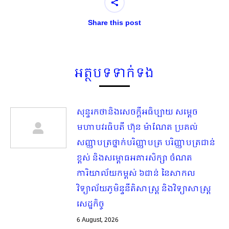
Share this post
អត្ថបទទាក់ទង
សុន្ទរកថានិងសេចក្ដីអធិប្បាយ សម្ដេច
មហាបវរធិបតី ហ៊ុន ម៉ាណែត ប្រគល់
សញ្ញាបត្រថ្នាក់បរិញ្ញាបត្រ បរិញ្ញាបត្រជាន់
ខ្ពស់ និងសម្ពោធអគារសិក្សា ចំណត
ការិយាល័យកម្ពស់ ៦ជាន់ នៃសាកល
វិទ្យាល័យភូមិន្ទនីតិសាស្ត្រ និងវិទ្យាសាស្ត្រ
សេដ្ឋកិច្ច
6 August, 2026