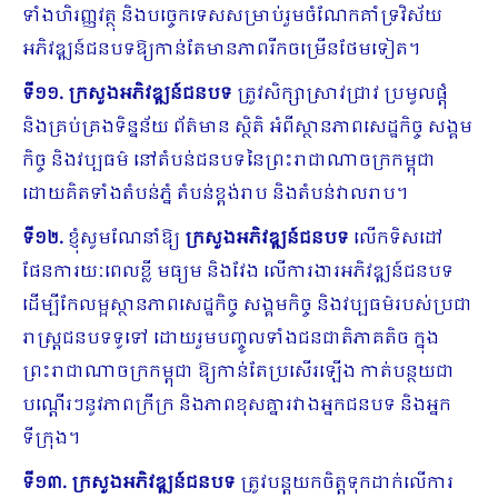
ទាំងហិរញ្ញវត្ថុ និងបច្ចេក​ទេសសម្រាប់រួមចំណែកគាំទ្រវិស័យ
អភិវឌ្ឍន៍ជនបទឱ្យកាន់តែមានភាពរីកចម្រើនថែមទៀត។
ទី១១.
ក្រសួង​អភិវឌ្ឍន៍ជនបទ
ត្រូវសិក្សាស្រាវជ្រាវ ប្រមូលផ្តុំ
និងគ្រប់គ្រងទិន្នន័យ ព័ត៌មាន ស្ថិតិ អំពីស្ថានភាពសេដ្ឋកិច្ច សង្គម
កិច្ច និងវប្បធម៌ នៅតំបន់ជនបទនៃព្រះរាជាណាចក្រកម្ពុជា
ដោយគិតទាំងតំបន់ភ្នំ តំបន់ខ្ពង់រាប និងតំបន់វាលរាប។
ទី១២.
ខ្ញុំសូមណែនាំឱ្យ
ក្រសួង​អភិវឌ្ឍន៍ជនបទ
លើកទិសដៅ
ផែនការយៈពេលខ្លី មធ្យម និងវែង លើការងារអភិវឌ្ឍន៍ជនបទ
ដើម្បីកែលម្អស្ថានភាពសេដ្ឋកិច្ច សង្គមកិច្ច និងវប្បធម៌របស់ប្រជា
រាស្រ្តជនបទទូទៅ ដោយរួមបញ្ចូលទាំងជនជាតិភាគតិច ក្នុង
ព្រះរាជាណាចក្រកម្ពុជា ឱ្យកាន់តែប្រសើរ​ឡើង កាត់បន្ថយជា
បណ្ដើរ​ៗនូវភាពក្រីក្រ និងភាពខុសគ្នារវាងអ្នកជនបទ និងអ្នក
ទីក្រុង។
ទី១៣.
ក្រសួង​អភិវឌ្ឍន៍ជនបទ
ត្រូវបន្តយកចិត្តទុកដាក់លើការ