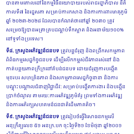
បានតាមគោលដៅនៃកម្មវិធីនយោបាយរបស់រាជរដ្ឋាភិបាល នីតិ
កាលទី៧ នៃរដ្ឋសភា សម្រាប់ការកសាង និងការការពារមាតុភូមិ
ឆ្នាំ ២០២៣-២០២៨ ដែលបានកំណត់ថានៅឆ្នាំ ២០៣០ ត្រូវ
សម្រេចឱ្យបានអត្រាគ្របដណ្តប់ទឹកស្អាត និងអនាម័យ១០០%
នៅទូទាំងប្រទេស។
ទី៨.
ក្រសួងអភិវឌ្ឍន៍ជនបទ
ត្រូវបន្តជំរុញ និងពង្រីកសកម្មភាព
ពិពិធកម្មសេដ្ឋកិច្ចជន​បទ ដើម្បីលើកកម្ពស់ជីវភាពរស់នៅ និង
កាត់បន្ថយភាពក្រីក្រនៅតំបន់ជនបទ ដោយជំរុញការបង្កើត
មុខរបរ សហគ្រិនភាព និង​​សកម្មភាពសេដ្ឋកិច្ចនានា និងការ
បណ្តុះបណ្តាលជំនាញវិជ្ជាជីវៈ សម្រាប់បង្កើតការងារ និងបង្កើន
ប្រាក់ចំណូល តាមរយៈការអភិវឌ្ឍភូមិគំរូ ព្រមទាំងការអភិវឌ្ឍ
និងការអភិរក្សសហគមន៍ជនជាតិដើមភាគតិច។
ទី៩.
ក្រសួងអភិវឌ្ឍន៍ជនបទ
ត្រូវរៀបចំធ្វើវិសោធនកម្មលើ
អនុក្រឹត្យលេខ ៥១ អនក្រ.បក ចុះថ្ងៃទី២១ ខែមិថុនា ឆ្នាំ២០០១