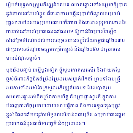
រៀបចំយុទ្ធសាស្ដ្រអភិវឌ្ឍន៍ជនបទ ឈានឆ្ពោះទៅសម្រេចឱ្យបាន
នូវគោលដៅរបស់ខ្លួន គឺធានាការបង្កើនប្រាក់ចំណូលសម្រាប់
គ្រួសារនៅជនបទប្រកប​ដោយចីរភាព និង​ធានាសុខុមាលភាពនៃ
ការរស់នៅរបស់ប្រជាជននៅជនបទ ឱ្យកាន់តែប្រសើរឡើង
សំដៅ​រួម​ចំណែកដល់ការសម្រេចបានចក្ខុវិស័យកម្ពុជាឆ្នាំ២០៣០
ជាប្រទេសចំណូលមធ្យមកម្រិតខ្ពស់ និងឆ្នាំ២០៥០ ជាប្រទេស
មានចំណូលខ្ពស់។
មុននឹងបញ្ចប់ ជាថ្មីម្តងទៀត ខ្ញុំសូមកោតសរសើរ និងវាយតម្លៃ
ខ្ពស់ចំពោះកិច្ចខិត​ខំ​ប្រឹងប្រែងរបស់ថ្នាក់ដឹកនាំ ព្រមទាំងមន្ត្រី
រាជការទាំងអស់នៃក្រសួងអភិវឌ្ឍន៍ជនបទ ដែលបានរួម
សហការគ្នាអស់ពីកម្លាំងកាយចិត្ត និងប្រាជ្ញាស្មារតី ក្នុងការ
បំពេញភារកិច្ចប្រកបដោយសាមគ្គីភាព និងការទទួលខុសត្រូវ
ខ្ពស់ ដែលនាំមកនូវសមិទ្ធផលសំខាន់ៗជាច្រើន សម្រាប់ជាឧត្តម
ប្រយោជន៍ជូនជាតិមាតុភូមិ និងប្រជាជន។