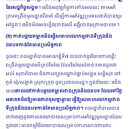
នៃសេដ្ឋកិច្ចសង្គម
។ យើងអនុវត្តកិច្ចការទាំងអស់នេះ តាមអភិ
ក្រមពង្រឹងមូលដ្ឋានរឹងមាំ ដើម្បីការអភិវឌ្ឍប្រទេសជាតិបានយូរ
អង្វែង។ យើងមិនអាចហ្នឹង(ខាង)លើ រង្គើ(ខាង)ក្រោមបានទេ។
(២)
កាត់បន្ថយគម្លាតនិងធ្វើសមាហរណកម្មរវាងទីក្រុងនិង
ជនបទកាន់តែមានប្រសិទ្ធភាព
ដូចនេះ រាជរដ្ឋាភិបាលអាណត្តិទី៧ បានដាក់នូវវិធានការគន្លឹះ
ពង្រឹងមូលដ្ឋានលើគ្រប់វិស័យ ដែលវិស័យសំខាន់ៗមានដូចជា
អប់រំ សុខាភិបាល និងការរក្សាសណ្ដាប់ធ្នាប់សង្គម សន្តិសុខ នៅ
ភូមិ ឃុំ/សង្កាត់ ស្រុក/ក្រុង ជូនប្រ​ជាពលរដ្ឋ។ ក្នុងន័យនេះ យើង
មាន
គោលដៅកាត់បន្ថយគម្លាតរវាងក្រុងនិងជនបទ ដែលទៅថ្ងៃ
អនាគតមិនឱ្យមានភាពខុសគ្នាឆ្ងាយ ធ្វើឱ្យសមាហរណកម្មរវាង
ទីក្រុងនិងជនបទកាន់តែមានប្រសិទ្ធភាព។
រាជរដ្ឋាភិបាលបាន
ដាក់ចេញនូវគោលនយោបាយសម្រាប់ការអភិវឌ្ឍមូលដ្ឋានដែល
ក្នុងនោះមានកម្មវិធីនយោបាយសម្រាប់ការកសាងការពារ