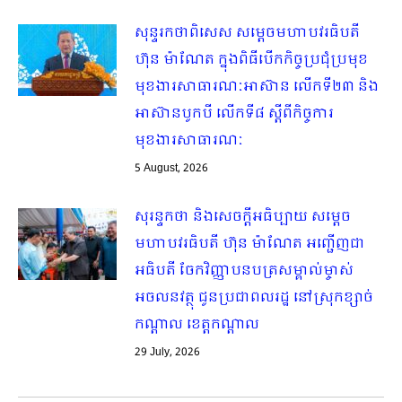
សុន្ទរកថាពិសេស សម្ដេចមហាបវរធិបតី
ហ៊ុន ម៉ាណែត ក្នុងពិធីបើកកិច្ចប្រជុំប្រមុខ
មុខងារសាធារណៈអាស៊ាន លើកទី២៣ និង
អាស៊ានបូកបី លើកទី៨ ស្ដីពីកិច្ចការ
មុខងារសាធារណៈ
5 August, 2026
សុរន្ទកថា និងសេចក្ដីអធិប្បាយ សម្ដេច
មហាបវរធិបតី ហ៊ុន ម៉ាណែត អញ្ជើញជា
អធិបតី ចែកវិញ្ញាបនបត្រសម្គាល់ម្ចាស់
អចលនវត្ថុ ជូនប្រជាពលរដ្ឋ នៅស្រុកខ្សាច់
កណ្តាល ខេត្តកណ្តាល
29 July, 2026