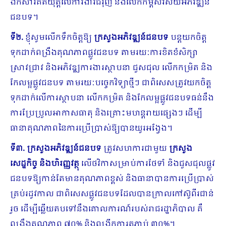
ឯកសារគតិយុត្តលើការងារជំរុញ និងលើកកម្ពស់វិស័យអភិវឌ្ឍន៍
ជនបទ។
ទី២
.
ខ្ញុំសូមលើកទឹកចិត្តឱ្យ
ក្រសួងអភិវឌ្ឍន៍ជនបទ
បន្តយកចិត្ត
ទុកដាក់ពង្រឹងគុណភាពផ្លូវជនបទ តាមរយៈការខិតខំសិក្សា
ស្រាវជ្រាវ និងអភិវឌ្ឍការងារស្ថាបនា ជួសជុល លើកកម្រិត និង
កែលម្អផ្លូវជនបទ តាមរយៈបច្ចេកវិទ្យាថ្មីៗ ជាពិសេសត្រូវយកចិត្ត
ទុកដាក់លើការស្ថាបនា លើកកម្រិត និងកែលម្អផ្លូវជនបទធន់នឹង
ការប្រែប្រួលអាកាសធាតុ និងគ្រោះមហន្តរាយផ្សេងៗ ដើម្បី
ធានាគុណភាពនៃការប្រើប្រាស់ឱ្យបានយូរអង្វែង។
ទី៣
.
ក្រសួងអភិវឌ្ឍន៍ជនបទ
ត្រូវសហការជាមួយ
ក្រសួង
សេដ្ឋកិច្ច និងហិរញ្ញវត្ថុ
លើថវិកាសម្រាប់ការថែទាំ និងជួសជុលផ្លូវ
ជនបទឱ្យកាន់តែមានគុណភាពខ្ពស់ និងធានាបានការប្រើប្រាស់
គ្រប់រដូវកាល ជាពិសេសផ្លូវជនបទដែលបានក្រាលកៅស៊ូពីរជាន់
រួច ដើម្បីឆ្លើយតបទៅនឹងគោលការណ៍របស់រាជរដ្ឋាភិបាល គឺ
ពង្រឹងគុណភាព ៧០% និងពង្រីកការតភ្ជាប់ ៣០%។