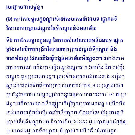
ហេដ្ឋារចនាសម្ព័ន្ធ
។
(៦) ការកែលម្អលក្ខខណ្ឌរស់នៅសហគមន៍ជនបទ ផ្ដោតលើ
វិសាលភាពគ្របដណ្ដប់នៃទឹកស្អាតនិងអនាម័យ
ទី២ ការកែលម្អលក្ខខណ្ឌនៃការរស់នៅសហគមន៍ជនបទ
ផ្ដោត
ខ្លាំងទៅលើការពង្រីកវិសាលភាពគ្របដណ្ដប់ទឹកស្អាត និង
អនាម័យល្អ ដែលយើងធ្វើបង្គន់អនាម័យអីផ្សេងៗ។
យោងតាម
របាយការណ៍ យើងបានធ្វើអណ្ដូងស្នប់ជាង ៦៣ម៉ឺន ជិត ៦៤ម៉ឺន
អណ្ដូង ជូនប្រជាពលរដ្ឋ។ ស្រះទឹកសហគមន៍មានជាង ១ម៉ឺន។
ស្ថានីយផលិតទឹកផឹកសម្រាប់សហគមន៍មាន ១៤០(ស្ថានីយ)។
ប្រព័ន្ធចែកចាយបណ្ដាញបំពង់ខ្នាតតូចសហគមន៍មាន ៤០៧ ប្រ​
ព័ន្ធ។ យើងមានអាងទឹកភ្លៀងដើម្បីជួយប្រជាពលរដ្ឋ។ យើងមិន
ទាន់អាចបង្កើតម៉ាស៊ីនផលិតទឹកស្អាតទាំងអស់ទេ ប៉ុន្តែការប្រើ
ប្រាស់ទឹកពីអណ្ដូងបុក និងការជីកស្រះនេះ ជួយបានមួយផ្នែកឲ្យ
ប្រជាពលរដ្ឋមានទឹកស្អាតប្រើប្រាស់។ យើងនឹងជំរុញបន្តត