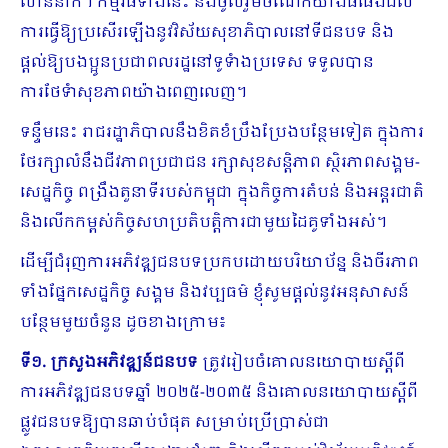
លាននាក់។ កម្មវិធីទាំងនេះ នឹងចូលរួមចំណែក​យ៉ាងធំធេង​ដល់
ការធ្វើឱ្យប្រសើរឡើងនូវ​វិស័យ​សុខាភិបាល​នៅទីជនបទ និង
ផ្តល់ឱ្យបងប្អូនប្រជាពលរដ្ឋ​នៅទូទំាង​ប្រទេស ទទួលបាន
ការថែទំាសុខភាពយ៉ាងពេញលេញ។
ទន្ទឹមនេះ រាជរដ្ឋាភិបាលនឹងខិតខំប្រឹងប្រែងបន្ថែមទៀត ក្នុងការ
ថែរក្សាលំនឹងជីវភាពប្រជាជន រក្សាសុខសន្តិភាព ស្ថិរភាពសង្គម-
សេដ្ឋកិច្ច ពង្រឹងតួនាទីរបស់កម្ពុជា ក្នុងកិច្ចការតំបន់ និងអន្តរជាតិ
និងលើកកម្ពស់កិច្ចសហប្រតិបត្តិការជាមួយដៃគូទាំងអស់។
​​ដើម្បីជំរុញការអភិវឌ្ឍជនបទប្រកបដោយបរិយាប័ន្ន និងចីរភាព
ទាំងផ្នែកសេដ្ឋកិច្ច សង្គម និងវប្បធម៌ ខ្ញុំសូមផ្តល់នូវអនុសាសន៍
បន្ថែមមួយចំនួន ដូចខាងក្រោម៖
ទី១
.
ក្រសួងអភិវឌ្ឍន៍ជនបទ
ត្រូវរៀបចំគោលនយោបាយស្តីពី
ការអភិវឌ្ឍជនបទឆ្នាំ ២០២៥-២០៣៥ និងគោលនយោបាយស្តីពី
ផ្លូវជនបទឱ្យបានឆាប់បំផុត សម្រាប់ប្រើប្រាស់ជា