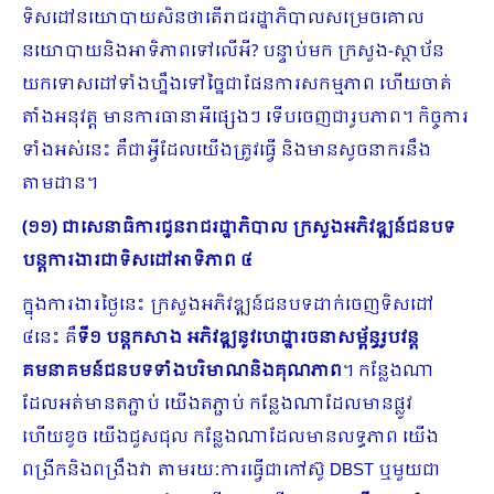
ទិសដៅនយោបាយសិនថាតើរាជរដ្ឋាភិបាលសម្រេចគោល
នយោបាយនិងអាទិភាពទៅលើអី? បន្ទាប់មក ក្រសួង-ស្ថាប័ន
យកទោសដៅទាំងហ្នឹងទៅច្នៃជាផែនការសកម្មភាព ហើយចាត់
តាំងអនុវត្ត មានការធានាអីផ្សេងៗ ទើបចេញជារូបភាព។ កិច្ចការ
ទាំងអស់នេះ គឺជាអ្វីដែលយើងត្រូវធ្វើ និងមានសូចនាករនឹង
តាមដាន។
(១១) ជាសេនាធិការជូនរាជរដ្ឋាភិបាល ក្រសួងអភិវឌ្ឍន៍ជនបទ
បន្តការងារជាទិសដៅអាទិភាព ៤
ក្នុងការងារថ្ងៃនេះ ក្រសួងអភិវឌ្ឍន៍ជនបទដាក់ចេញទិសដៅ
៤នេះ គឺ
ទី១ បន្តកសាង អភិវឌ្ឍនូវហេដ្ឋារចនាសម្ព័ន្ធរូបវន្ត
គមនាគមន៍ជនបទទាំងបរិមាណនិងគុណភាព
។ កន្លែងណា
ដែលអត់មានតភ្ជាប់ យើងតភ្ជាប់ កន្លែងណាដែលមានផ្លូវ
ហើយខូច យើងជួសជុល កន្លែងណាដែលមានលទ្ធភាព យើង
ពង្រីកនិងពង្រឹងវា តាមរយៈការធ្វើជាកៅស៊ូ DBST ឬមួយជា