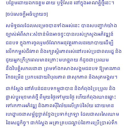
បន្ថែមដោយឯកឧត្ដម ឆាយ ឫទ្ធិសែន នៅក្នុងអាណត្តិថ្មីនេះ។
[ចប់សេចក្ដីអធិប្បាយ១]
សមិទ្ធផលដែលសម្រេចបានទាំងអស់នេះ បានសបញ្ជាក់យ៉ាង
ច្បាស់អំពីសារៈសំខាន់មិនអាចខ្វះបានរបស់ក្រសួងអភិវឌ្ឍន៍
ជនបទ ក្នុងការចូលរួមចំណែកអនុវត្តគោលនយោបាយដើម្បី
លើកកម្ពស់ជីវភាព និងរក្សាស្ថិរភាពរស់នៅរបស់ប្រជាពលរដ្ឋ និង
ជួយអ្នកក្រីក្រពេលមានគ្រោះមហន្តរាយ ក៏ដូចជាប្រឈម
នឹងវិបត្តិសកលនានា ព្រមទាំងកសាងសង្គមជនបទ ឱ្យមានភាព
រីកចម្រើន ប្រកបដោយវិបុលភាព ផាសុកភាព និងសុភមង្គល។
ជាក់ស្តែង នៅតំបន់ជនបទកម្ពុជាបាន និងកំពុងប្រែប្រួល និង
ផ្លាស់ប្តូរមុខមាត់ថ្មី ពីមួយថ្ងៃទៅមួយថ្ងៃ ហើយកំពុងឈានឆ្ពោះ
ទៅរកការអភិវឌ្ឍ និងភាពស៊ីវិល័យ​លើគ្រប់វិស័យ ដោយមាន
ហេដ្ឋារចនាសម្ព័ន្ធខ្វាត់ខ្វែងប្រទាក់ក្រឡា ដែលជាសរសៃឈាម
នៃសេដ្ឋកិច្ច។ ជាក់ស្តែង អត្រាគ្របដណ្តប់នៃការប្រើប្រាស់ទឹក