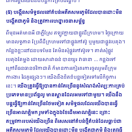
ជាក់ស្ដែងយើងនឹងបន្តការគ្របដណ្ដប់។
(៥)
បង្កើនសមិទ្ធផលនៅតំបន់អតីតសមរភូមិដែលបានដោះមីន
បង្កើតជាភូមិ និងត្រូវការហេដ្ឋារចនាសម្ព័ន្ធ
ពីមុនអត់មានអី ជាភ្លឺស្រែ ឥឡូវក្លាយជាផ្លូវដីក្រហម។ ថ្ងៃក្រោយ
មានលទ្ធភាព ប្រែពីដីក្រហមទៅជាផ្លូវកៅស៊ូ ឬមួយជាផ្លូវបេតុង។
កន្លែងខ្លះនៅជនបទមែន តែមិនសុំផ្លូវកៅស៊ូទេ។ គាត់សុំផ្លូវ
បេតុងតែម្ដង ដោយសារវាធន់ បានយូរ វាធានា … កន្លងទៅ
ក្រៅពីធនធានថវិកាជាតិ ក៏មានការកៀរគរការចូលរួមពីក្រុម
ការងារ ដៃគូផ្សេងៗ។ យើងនឹងខិតខំបន្តទៀតទៅលើកិច្ចការ
នេះ។
យើងត្រូវធ្វើឱ្យបានកាន់តែច្រើននូវសំណង់សិល្បៈការគ្រប់
ប្រភេទមានប្រព័ន្ធលូ មានស្ពានដែលអមទៅជាមួយ។ យើងនឹង
បន្តធ្វើឱ្យកាន់តែច្រើនថែមទៀត
សមិទ្ធផលដែលយើងបានធ្វើ
ច្រើនអាណត្តិមក រួមទាំងក្នុង៦ខែដើមអាណត្តិនេះ ព្រោះ
តម្រូវការរបស់យើងច្រើន ពិសេសនៅតំបន់ថ្មីតំបន់ដែលធ្លាប់ជា
អតីតសមរភូមិ ដែលយើងបានដោះមីន បង្កើតជាភូមិ និងត្រូវធ្វើ