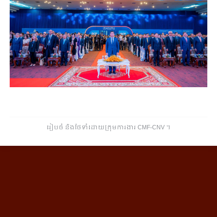
រៀបចំ និងថែទាំដោយក្រុមការងារ CMF-CNV ​។