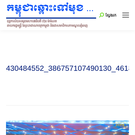
Search:
ស្វែងរក
430484552_386757107490130_4618