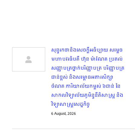
សុន្ទរកថានិងសេចក្ដីអធិប្បាយ សម្ដេច
មហាបវរធិបតី ហ៊ុន ម៉ាណែត ប្រគល់
សញ្ញាបត្រថ្នាក់បរិញ្ញាបត្រ បរិញ្ញាបត្រ
ជាន់ខ្ពស់ និងសម្ពោធអគារសិក្សា
ចំណត ការិយាល័យកម្ពស់ ៦ជាន់ នៃ
សាកលវិទ្យាល័យភូមិន្ទនីតិសាស្ត្រ និង
វិទ្យាសាស្ត្រសេដ្ឋកិច្ច
6 August, 2026