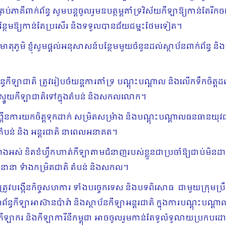
រប់ភាគីពាក់ព័ន្ធ សូមបន្តចូលរួមឧបត្ថម្ភគាំទ្រវិស័យកីឡាឱ្យកាន់តែរ
ភាពបន្ថែមឱ្យកាន់តែប្រសើរ និងទទួលបានជ័យជម្នះថែមទៀត។
តុភូមិ ខ្ញុំសូមផ្តល់អនុសាសន៍បន្ថែមមួយចំនួនដល់ស្ថាប័នពាក់ព័ន្ធ ន
ាជាតិ ត្រូវរៀបចំយន្តការគាំទ្រ បណ្តុះបណ្តាល និងលើកទឹកចិត្តដល់
ើកស្ទួយកីឡាជាតិទៅក្នុងតំបន់ និងសកលលោក។
វបង្កើនការយកចិត្តទុកដាក់ សម្រិតសម្រំាង និងបណ្តុះបណ្តាលធនធានយ
ាក់តំបន់ និង អន្តរជាតិ នាពេលអនាគត។
ការិនីទំាងអស់ ខិតខំហ្វឹកហាត់កីឡាតាមជំនាញរបស់ខ្លួនជាប្រចាំឱ្យជាប់
ជែងនានា ទំាងកម្រិតជាតិ តំបន់ និងសកល។
 ត្រូវបង្កើនកិច្ចសហការ ទាំងបច្ចេកទេស និងបទពិសោធ ជាមួយក្រុមប្រ
ាសហព័ន្ធកីឡាអាស៊ានប៉ារ៉ា និងស្ថាប័នកីឡាអន្តរជាតិ ក្នុងការបណ្តុះប
ឱ្យកីឡាករ និងកីឡាការីនីកម្ពុជា អាចចូលរួមកាន់តែទូលំទូលាយប្រកបដោយ