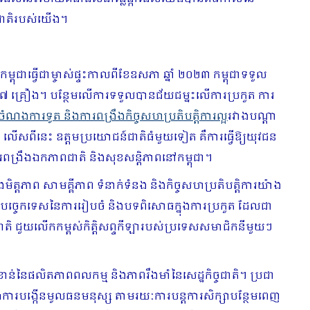
យសជាតិរបស់យើង។
ពុជាធ្វើជាម្ចាស់ផ្ទះកាលពីខែឧសភា ឆ្នាំ ២០២៣ កម្ពុជាទទួល
៧ គ្រឿង។ បន្ថែមលើការទទួលបានជ័យជម្នះលើការប្រកួត ការ
ចំណងការទូត និងការពង្រឹងកិច្ចសហប្រតិបត្តិការល្អ
រវាងបណ្តា
ណ៍។ លើសពីនេះ ឧត្តមប្រយោជន៍ជាតិធំមួយទៀត គឺការធ្វើឱ្យយុវជន
ារពង្រឹងឯកភាពជាតិ និងសុខសន្តិភាពនៅកម្ពុជា។
ងមិត្តភាព សាមគ្គីភាព ទំនាក់ទំនង និងកិច្ចសហប្រតិបត្តិការយ៉ាង
ាំងបច្ចេកទេសនៃការរៀបចំ និងបទពិសោធក្នុងការប្រកួត ដែលជា
រជាតិ ជួយលើកកម្ពស់កិត្តិសព្ទកីឡារបស់ប្រទេសសមាជិកនីមួយៗ
ន់នៃផលិតភាពពលកម្ម និងភាពរឹងមាំនៃសេដ្ឋកិច្ចជាតិ។ ប្រជា
នុងការបង្កើនមូលធនមនុស្ស តាមរយៈការបន្តការសិក្សាបន្ថែមពេញ