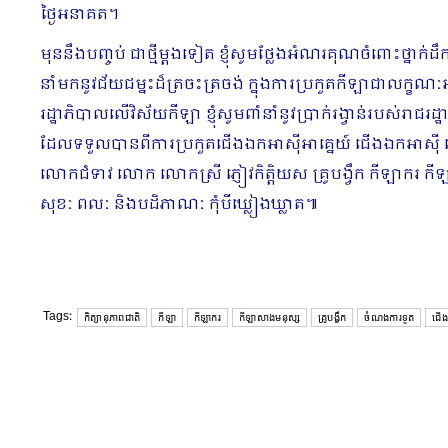
ថ្ងៃអនាគត។
មុននឹងបញ្ចប់ ជាថ្មីម្តងទៀត ខ្ញុំសូមថ្លែងអំណរគុណចំពោះថ្នាក់ដឹ
នាំមកនូវជ័យជម្នះដ៏ត្រចះត្រចង់ ក្នុងការប្រកួតកីឡាជាលក្ខណៈអ
រដ្ឋាភិបាលលើវិស័យកីឡា ខ្ញុំសូមពាំនាំនូវប្រាក់រង្វាន់របស
ដែលទទួលបានពីការប្រកួតជើងឯកអាស៊ីអាគ្នេយ៍ ជើងឯកអាស៊ី ជ
លោកជំទាវ លោក លោកស្រី ភ្ញៀវកិត្តិយស គ្រូបង្វឹក កីឡាករ ក
សុខៈ ពលៈ និងបដិភាណៈ កុំបីឃ្លៀងឃ្លាត៕
Tags:
កិត្យានុភាពជាតិ
កីឡា
កីឡាករ
កីឡាសាងមនុស្ស
គ្រូបង្វឹក
ចំណងការទូត
ជើ