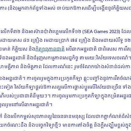
រ (និង)អ្នកពាក់ព័ន្ធទាំងអស់ ចាប់យកឱកាសដើម្បីបង្កើននូវកិត្តិ
គេមលើកទី៣២ និងអាស៊ានប៉ារ៉ាហ្គេមលើកទី១២ (SEA Games 2023) ដែលកម្
េដាយមាស ៨១ គ្រឿង មេដាយប្រាក់ ៧៤ គ្រឿង និងមេដាយសំរឹទ្ធ ១២
ុខមាត់ កិត្តិយស និង
កិត្យានុភាពជាតិ
លើឆាកអន្តរជាតិ ជាពិសេស ការរឹត
នាក់ទំនងអន្តរជាតិ និងជំរុញសកម្មភាពសេដ្ឋកិច្ច តាមរយៈវិស័យទេសចរ
រឹងសាមគ្គីភាព និងមិត្តភាព ដែលការណ៍នេះ រួមចំណែកយ៉ាងសំខាន់ដល់ក
នងអន្តរជាតិ។ ការចូលរួមក្នុងការប្រកួតកីឡា ឆ្លុះបញ្ចាំងនូវការរឹតចំណ
ងនេះទៀត វិស័យកីឡាផ្តល់ឱកាសល្អលើការផ្លាស់ប្តូរលើវិស័យជាច្រើន ទ
ណីរបស់ប្រជាជាតិនីមួយៗ។ ការចូលរួមការប្រកួតកីឡាក្នុងកម្រិតអន្ត
ទេសចូលរួមនៅលើឆាកអន្តរជាតិ។
មាំ និងលើកកម្ពស់សុខភាពល្អនៃធនធានមនុស្ស ដែលជាកត្តាកំណត់ដ៏សំខា
ឹង និងបច្ចេកវិទ្យាថ្មីៗ មានការតាំងចិត្ត និងក្តីសង្ឃឹមខ្ពស់ក្