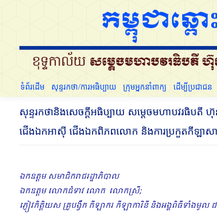
ទំព័រដើម
សុន្ទរកថា/ការអធិប្បាយ
ក្រុមអ្នកនាំពាក្យ
ទំព័រដើម
សុន្ទរកថា/ការអធិប្បាយ
ក្រុមអ្នកនាំពាក្យ
ដើម្បីប្រជាជន
សុន្ទរកថានិងសេចក្ដីអធិប្បាយ សម្ដេចមហាបវរធិបតី ហ៊ុន
ជើងឯកអាស៊ី ជើងឯកពិភពលោក និងការប្រកួតកីឡាសាក
ឯកឧត្តម សមាជិករាជរដ្ឋាភិបាល
ឯកឧត្តម លោកជំទាវ លោក លោកស្រី
;
ភ្ញៀវកិត្តិយស គ្រូបង្វឹក កីឡាករ កីឡាការិនី និងអង្គពិធីទាំងមូល ជា