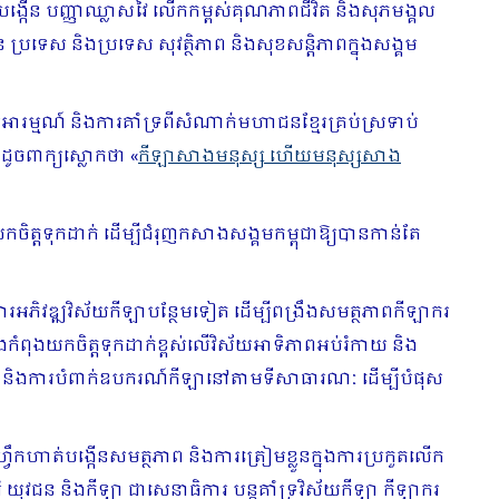
ារ បង្កើន បញ្ញាឈ្លាសវៃ លើកកម្ពស់គុណភាពជីវិត និងសុភមង្គល
ប្រទេស និងប្រទេស សុវត្ថិភាព និងសុខសន្តិភាពក្នុងសង្គម
ប់អារម្មណ៍ និងការគាំទ្រពីសំណាក់មហាជនខ្មែរគ្រប់ស្រទាប់
ដូចពាក្យស្លោកថា «
កីឡាសាងមនុស្ស ហើយមនុស្សសាង
ត្តទុកដាក់ ដើម្បីជំរុញកសាងសង្គមកម្ពុជាឱ្យបានកាន់តែ
លើការអភិវឌ្ឍវិស័យកីឡាបន្ថែមទៀត ដើម្បីពង្រឹងសមត្ថភាពកីឡាករ
 និងកំពុងយកចិត្តទុកដាក់ខ្ពស់លើវិស័យអាទិភាពអប់រំកាយ និង
ងកីឡា និងការបំពាក់ឧបករណ៍កីឡានៅតាមទីសាធារណៈ ដើម្បីបំផុស
្វឹកហាត់បង្កើនសមត្ថភាព និងការត្រៀមខ្លួនក្នុងការប្រកួតលើក
យុវជន និងកីឡា ជាសេនាធិការ បន្តគាំទ្រវិស័យកីឡា កីឡាករ