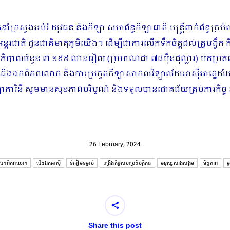
កនាំក្រសួងអប់រំ យុវជន និងកីឡា សហព័ន្ធកីឡាជាតិ មន្ត្រីពាក់ព័ន្ធគ្រប់
ន្តរជាតិ ជូនជាតិមាតុភូមិយើង។ ដើម្បីជាការលើកទឹកចិត្តដល់គ្រូបង្វឹក
់រាជរដ្ឋាភិបាលចំនួន ៣ ១៩៩ លានរៀល (ប្រមាណជា ៧៨ម៉ឹនដុល្លារ) មកប
ើងឯកពិភពលោក និងការប្រកួតកីឡាសាកលវិទ្យាល័យអាស៊ីអាគ្នេយ៍ហ្គ
ីឡាការិនី សូមមានសុខភាពបរិបូណ៌ និងទទួលបានជោគជ័យគ្រប់ភារកិច្ច 
26 February, 2024
ងឯកពិភពលោក
ជើងឯកអាស៊ី
ទំនៀមទម្លាប់
ពង្រឹងកិច្ចសហប្រតិបត្តិការ
មនុស្សសាងសង្គម
មិត្តភាព
ម
Share this post