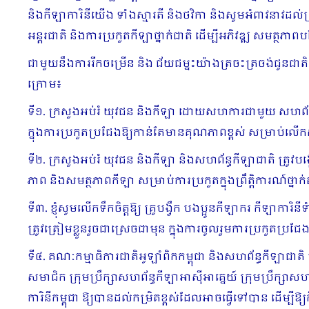
និងកីឡាការិនីយើង ទាំងស្មារតី និងថវិកា និងសូមអំពាវនាវដល់គ្
អន្តរជាតិ និងការប្រកួតកីឡាថ្នាក់ជាតិ ដើម្បីអភិវឌ្ឍ សមត្ថ
ជាមួយនឹងការរីកចម្រើន និង ជ័យជម្នះយ៉ាងត្រចះត្រចង់ជូនជាតិមា
ក្រោម៖
ទី១. ក្រសួងអប់រំ យុវជន និងកីឡា ដោយសហការជាមួយ សហព័ន្ធកីឡ
ក្នុងការប្រកួតប្រជែងឱ្យកាន់តែមានគុណភាពខ្ពស់ សម្រាប់ល
ទី២. ក្រសួងអប់រំ យុវជន និងកីឡា និងសហព័ន្ធកីឡាជាតិ ត្រូ
ភាព និងសមត្ថភាពកីឡា សម្រាប់ការប្រកួតក្នុងព្រឹត្តិការណ៍ថ្ន
ទី៣. ខ្ញុំសូមលើកទឹកចិត្តឱ្យ គ្រូបង្វឹក បងប្អូនកីឡាករ កីឡា
ត្រូវត្រៀមខ្លួនរួចជាស្រេចជាមុន ក្នុងការចូលរួមការប្រកួតប្រ
ទី៤. គណៈកម្មាធិការជាតិអូឡាំពិកកម្ពុជា និងសហព័ន្ធកីឡាជាតិ
សមាជិក ក្រុមប្រឹក្សាសហព័ន្ធកីឡាអាស៊ីអាគ្នេយ៍ ក្រុមប្រឹក្ស
ការិនីកម្ពុជា ឱ្យបានដល់កម្រិតខ្ពស់ដែលអាចធ្វើទៅបាន ដើម្បី