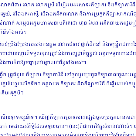
ម លោកជំទាវ លោក លោកស្រី ដើម្បីអបអរសាទរកីឡាករ និងកីឡាការិនីរបស់
អាគ្នេយ៍, ជើងឯកអាស៊ី, ជើងឯកពិភពលោក និងការប្រកួតកីឡាសាកលវិទ្យ
្ខពីសំណាក់ សម្តេចអគ្គមហាសេនាបតីតេជោ ហ៊ុន សែន អតីតនាយករដ្ឋមន្រ្តី
រិនីទាំងអស់។
ិតខំប្រឹងប្រែងរបស់ឯកឧត្តម លោកជំទាវ ថ្នាក់ដឹកនាំ និងមន្ត្រីរាជក
្រកបដោយស្មារតីទទួលខុសត្រូវ និងការប្តេជ្ញាចិត្តខ្ពស់ រហូតទទួលបា
ារខិតខំរួមគ្នាគ្រប់អ្នកពាក់ព័ន្ធទាំងអស់។
គ្រូបង្វឹក គ្រូជំនួយ កីឡាករ កីឡាការិនី ទៅចូលរួមប្រកួតកីឡាជាលក្ខណៈអន
េយ៍ហ្គេមលើកទី២០ កន្លងមក កីឡាករ និងកីឡាការិនី ដ៏ឆ្នើមរបស់កម
តិមាតុភូមិ។
មើលទូរទស្សន៍ទេ។ ឃើញកីឡាករប្រទេសគេផ្សេងចូលប្រកួតបានមេដាយ
េដាយសំរិទ្ធិដែលទទួលបាន។ (នេះ)គឺជាការវិវត្តសំខាន់ណាស់។ ប
ំនាន់យើងនេះតែម្ដង(ដែលយើងបានសម្រេចសមិទ្ធផលនិងកេរ្តិឈ្មោះវិស័