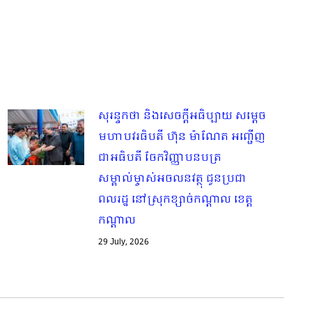
សុរន្ទកថា និងសេចក្ដីអធិប្បាយ សម្ដេច
មហាបវរធិបតី ហ៊ុន ម៉ាណែត អញ្ជើញ
ជាអធិបតី ចែកវិញ្ញាបនបត្រ
សម្គាល់ម្ចាស់អចលនវត្ថុ ជូនប្រជា
ពលរដ្ឋ នៅស្រុកខ្សាច់កណ្តាល ខេត្ត
កណ្តាល
29 July, 2026