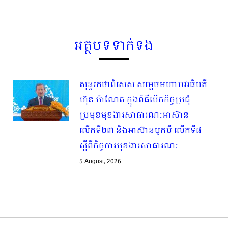
អត្ថបទទាក់ទង
សុន្ទរកថាពិសេស សម្ដេចមហាបវរធិបតី
ហ៊ុន ម៉ាណែត ក្នុងពិធីបើកកិច្ចប្រជុំ
ប្រមុខមុខងារសាធារណៈអាស៊ាន
លើកទី២៣ និងអាស៊ានបូកបី លើកទី៨
ស្ដីពីកិច្ចការមុខងារសាធារណៈ
5 August, 2026