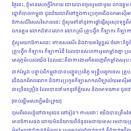
ថ្ងៃនេះ, ខ្ញុំមានសេចក្តីរីករាយ ដោយបានចូលរួមជាមួយ ឯកឧត្ត
រដ្ឋាភិបាលកម្ពុជា ជូនជ័យលាភីនៅក្នុងការប្រកួតជើងឯកអាស៊ី
ឱកាសដ៏វិសេសវិសាលនេះ ខ្ញុំសូមពាំនាំនូវការផ្តាំផ្ញើសួរសុខទុក
ឯកឧត្តម លោកជំទាវ លោក លោកស្រី គ្រូបង្វឹក កីឡាករ កីឡាកា
ខ្ញុំសូមយកឱកាសនេះ កោតសរសើរ និងវាយតម្លៃខ្ពស់ ចំពោះកិច្ចខ
គ្រូបង្វឹក កីឡាករ កីឡាការិនី ដែលបានសហការរួមកម្លាំងគ្នា ប
មាតុភូមិរបស់យើង ដែលនេះគឺជាការងារកើតចេញពីកម្លាំងសរុប និងក
ជាក់ស្តែង បន្ទាប់ពីកម្ពុជាបានបញ្ជូនប្រតិភូ មន្ត្រីបច្ចេកទេស 
ជើងឯកពិភពលោក និងការប្រកួតកីឡាសាកលវិទ្យាល័យអាស៊ីអាគ្ន
ជាច្រើនគ្រឿង ដែលបាននាំមកនូវកិត្ដិយស និងមោទនភាព ជូនជា
[ចាប់ផ្ដើមសេចក្តីអធិប្បាយ]
ខុសពីពេលខ្ញុំនៅជាយុវជន នៅរៀន។ កាលនោះ យើងបានត្រឹមតែ
មានឱកាសផង ដោយមិននិយាយពីចំនួនមេដាយមាស មេដាយប្រាក់ ម
មិនមែនថាជំនាន់ខ្ញុំមិនបាន (រហូតដល់)ជំនាន់កូនខ្ញុំ គឺជ