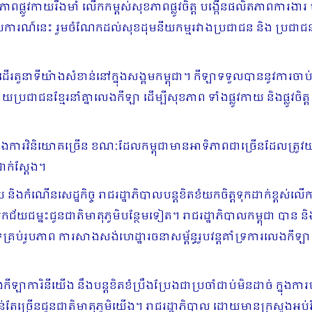
ុខភាពផ្លូវកាយរឹងមាំ លើកកម្ពស់សុខភាពផ្លូវចិត្ត បង្កើនផលិតភាពការង
 ដែលការណ៍នេះ រួមចំណែកដល់សុខដុមនីយកម្មរវាងប្រជាជន និង ប្រជាជន 
បានដើរតួនាទីយ៉ាងសំខាន់នៅក្នុងសង្គមកម្ពុជា។ កីឡាទទួលបាននូវការចា
ជនខ្មែរនាំគ្នាលេងកីឡា ដើម្បីសុខភាព ទាំងផ្លូវកាយ និងផ្លូវចិត្ត 
ងការវិនិយោគច្រើន ខណៈដែលកម្ពុជាមានអាទិភាពជាច្រើនដែលត្រូវយកចិ
ាក់ស្ដែង។
យ និងកំណើនសេដ្ឋកិច្ច រាជរដ្ឋាភិបាលបន្តខិតខំយកចិត្តទុកដាក់ខ្ពស់
តើមយកជ័យជម្នះជូនជាតិមាតុភូមិបន្ថែមទៀត។ រាជរដ្ឋាភិបាលកម្ពុជា បាន
ំទ្រគ្រប់រូបភាព ការសាងសង់ហេដ្ឋារចនាសម្ព័ន្ធរូបវន្តគាំទ្រការលេ
ឡាការិនីយើង នឹងបន្តខិតខំប្រឹងប្រែងជាប្រចាំជាប់មិនដាច់ ក្នុងការហ
ែច្រើនជូនជាតិមាតុភូមិយើង។ រាជរដ្ឋាភិបាល ដោយមានក្រសួងអប់រំ 