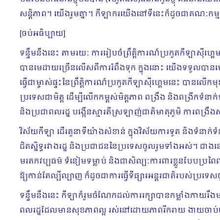
សន្តិភាព។ យើងរួមគ្នា។ កីឡាករយើងនៅទីនេះក៏ដូចជាគណៈកម្មកា
[ចប់អធិប្បាយ]
ទន្ទឹមនឹងនេះ តាមរយៈ ការរៀបចំព្រឹត្តិការណ៍ប្រកួតកីឡាស៊ីហ្
បានមេដាយច្រើនលើសពីការរំពឹងទុក ក្នុងនោះ យើងទទួលបានម
ធ្វើជាម្ចាស់ផ្ទះនៃព្រឹត្តិការណ៍ប្រកួតកីឡាស៊ីហ្គេមនេះ បានលើកម
ប្រទេសជាមិត្ត ដើម្បីលើកកម្ពស់មិត្តភាព ពង្រឹង និងពង្រីកទំ
និងប្រជាពលរដ្ឋ បង្កើនស្មារតីស្រឡាញ់ជាតិមាតុភូមិ ការពង្
វិស័យកីឡា ដើរតួនាទីយ៉ាងសំខាន់ ក្នុងវិស័យការទូត និងទំនាក់ទំ
ជិតស្និទ្ធរវាងរដ្ឋ និងប្រជាជននៃប្រទេសចូលរួមទាំងអស់។ ជា
មរតកវប្បធម៌ ទំនៀមទម្លាប់ និងជាសិល្បៈការពារខ្លួនបែបប្រពៃ
ឱ្យកាន់តែល្បីល្បាញ ក៏ដូចជាការធ្វើទីផ្សារអន្តរជាតិរបស់ប្រ
ទន្ទឹមនឹងនេះ កីឡាក៏រួមចំណែកដល់ការរក្សាបានកម្លាំងកាយរឹង
ពលរដ្ឋដែលមានសុខភាពល្អ រស់នៅដោយភាពរីករាយ ងាយចាប់យកចំណេះដ