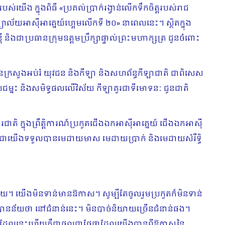
យើង ក្នុងពិធី «ប្រគល់ប្រាក់រង្វាន់លើកទឹកចិត្តរបស់រាជ
ាល័យអាស៊ីអាគ្នេយ៍ហ្គេមលើកទី ២០» នាពេលនេះ។ ស្ថិតក្នុង
 និងជាប្រធានក្រុមឧត្តមប្រឹក្សាផ្ទាល់ព្រះមហាក្សត្រ ជូនចំពោះ
ារនៃក្រសួងអប់រំ យុវជន និងកីឡា និងសហព័ន្ធកីឡាជាតិ ជាពិសេស
នជ័យជម្នះ និងសមិទ្ធផលលើវិស័យ កីឡាគួរជាទីមោទនៈ ជូនជាតិ
្តរជាតិ ក្នុងព្រឹតិ្តការណ៍ប្រកួតជើងឯកអាស៊ីអាគ្នេយ៍ ជើងឯកអាស៊ី
្ពុជាយើងទទួលបានមេដាយមាស មេដាយប្រាក់ និងមេដាយសំរឹទ្ធិ
។ យើងមិនទាន់មានឱកាស។ សូម្បីតែចូលរួមប្រកួតក៏មិនទាន់
ានន័យថា នៅជំនាន់នេះ។ មិនបាច់និយាយច្រើនជំនាន់ផង។
យកីឡា) ដែលនេះហើយគឺជាផលជាផ្លែផ្កាដែលយើងបានពីឱកាសនៃ