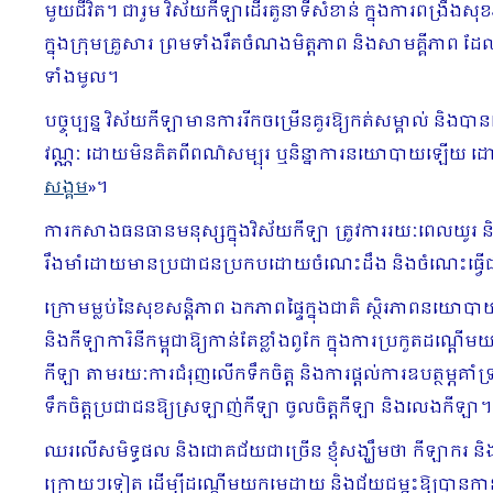
មួយជីវិត។ ជារួម វិស័យកីឡាដើរតួនាទីសំខាន់ ក្នុងការពង្រឹងស
ក្នុងក្រុមគ្រួសារ ព្រមទាំងរឹតចំណងមិត្តភាព និងសាមគ្គីភាព
ទាំងមូល។
បច្ចុប្បន្ន វិស័យកីឡាមានការរីកចម្រើនគួរឱ្យកត់សម្គាល់ និង
វណ្ណៈ ដោយមិនគិតពីពណ៌សម្បុរ ឬនិន្នាការនយោបាយឡើយ ដោយប្រជា
សង្គម
»។
ការកសាងធនធានមនុស្សក្នុងវិស័យកីឡា ត្រូវការរយៈពេលយូរ និ
រឹងមាំដោយមានប្រជាជនប្រកបដោយចំណេះដឹង និងចំណេះធ្វើជ
ក្រោមម្លប់នៃសុខសន្តិភាព ឯកភាពផ្ទៃក្នុងជាតិ ស្ថិរភាពនយោបា
និងកីឡាការិនីកម្ពុជាឱ្យកាន់តែខ្លាំងពូកែ ក្នុងការប្រកួតដណ្
កីឡា តាមរយៈការជំរុញលើកទឹកចិត្ត និងការផ្តល់ការឧបត្ថម្ភគា
ទឹកចិត្តប្រជាជនឱ្យស្រឡាញ់កីឡា ចូលចិត្តកីឡា និងលេងកីឡា។
ឈរលើសមិទ្ធផល និងជោគជ័យជាច្រើន ខ្ញុំសង្ឃឹមថា កីឡាករ និងកី
ក្រោយៗទៀត ដើម្បីដណ្តើមយកមេដាយ និងជ័យជម្នះឱ្យបានកាន់ត