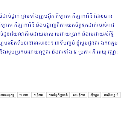
លំដាប់ថ្នាក់ ព្រមទាំងគ្រូបង្វឹក កីឡាករ កីឡាការិនី ដែលបាន
 កីឡាករ កីឡាការិនី និងបង្ហាញពីការយកចិត្តទុកដាក់របស់រាជ
្រគល់ជូនជ័យលាភីមេដាយមាស មេដាយប្រាក់ និងមេដាយសំរឹទ្ធិ
េមលើកទី២០នៅពេលនេះ។ ជាទីបញ្ចប់ ខ្ញុំសូមជូនពរ ឯកឧត្តម
និងសូមប្រកបដោយពុទ្ធពរ និងពរទាំង ៥ ប្រការ គឺ ឤយុ វណ្ណៈ
ូលធនមនុស្ស
មេដាយ
សន្តិភាព
សហព័ន្ធកីឡាជាតិ
សាមគ្គីភាព
ស៊ីហ្គេម
អាស៊ីអាគ្នេយ៍