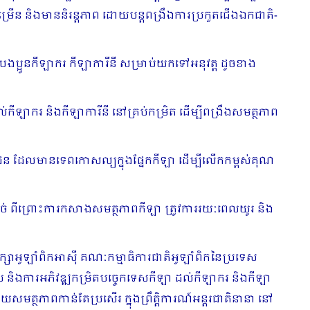
ីកចម្រើន និងមាននិរន្តភាព ដោយបន្តពង្រឹងការប្រកួតជើងឯកជាតិ-
ិងបងប្អូនកីឡាករ កីឡាការីនី សម្រាប់យកទៅអនុវត្ត ដូចខាង
កីឡាករ និងកីឡាការីនី នៅគ្រប់កម្រិត ដើម្បីពង្រឹងសមត្ថភាព
ុវជន ដែលមានទេពកោសល្យក្នុងផ្នែកកីឡា ដើម្បីលើកកម្ពស់គុណ
មិនដាច់ ពីព្រោះការកសាងសមត្ថភាពកីឡា ត្រូវការរយៈពេលយូរ និង
ឹក្សាអូឡាំពិកអាស៊ី គណៈកម្មាធិការជាតិអូឡាំពិកនៃប្រទេស
ណ្តាល និងការអភិវឌ្ឍកម្រិតបច្ចេកទេសកីឡា ដល់កីឡាករ និងកីឡា
សមត្ថភាពកាន់តែប្រសើរ ក្នុងព្រឹត្តិការណ៍អន្តរជាតិនានា នៅ