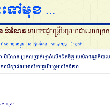
ដើម្បីប្រជាជន
ព័ត៌មានផ្ទាល់ខ្លួន
សារដ្ឋានវីដេអូ
ការបោះពុម្ភ
English
ព័ត៌មានផ្ទាល់ខ្លួន
សារដ្ឋានវីដេអូ
ការបោះពុម្ភ
English
 ម៉ាណែត ប្រគល់ប្រាក់រង្វាន់លើកទឹកចិត្ត របស់រាជរដ្ឋាភិបា
លវិទ្យាល័យអាស៊ីអាគ្នេយ៍ហ្គេមលើកទី២០
ទីមេត្រី!