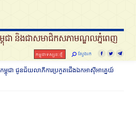
ស្វែងរក
កម្ពុជាទស្សនៈថ្មី
Search:
Facebook
Twitter
Telegram
ស្វែងរក
កម្ពុជាទស្សនៈថ្មី
Search:
Facebook
Twitter
Telegra
លកម្ពុជា ជូនជ័យលាភីការប្រកួតជើងឯកអាស៊ីអាគ្នេយ៍