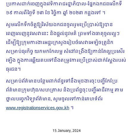
ប្រកាសដាក់ចេញក្នុងវេទិការាជរដ្ឋាភិបាល-ផ្នែកឯកជនលើកទី
១៩ កាលពីថ្ងៃទី ១៣ ខែ វិច្ឆិកា ឆ្នាំ ២០២៣ កន្លងទៅ ។
សូមលើកទឹកចិត្តឱ្យវិស័យឯកជនចូលរួមប្រើប្រាស់ឱ្យបាន
ពេញលេញនូវសេវានេះ និងផ្តល់នូវមតិ ព្រមទាំងធាតុចូលល្អៗ
ដើម្បីឱ្យក្រុមការងារអន្តរក្រសួងរៀបចំសេវាអេឡិចត្រូនិក
សម្រាប់ធុរកិច្ច យកមកកែលម្អ សំដៅពង្រឹងឱ្យកាន់តែល្អប្រសើរ
ឡើង ក្នុងការឆ្លើយតបទៅនឹងតម្រូវការប្រើប្រាស់ជាក់ស្តែងរបស់
ធុរជន។
សម្រាប់​ព័ត៌មាន​បន្ថែមពាក់ព័ន្ធទៅនឹងមុខងារចុះបញ្ជីកែប្រែ
ព័ត៌មានក្រុមហ៊ុន/សហគ្រាស និងប្រព័ន្ធចុះបញ្ជីអាជីវកម្ម តាម
ថ្នាលបច្ចេកវិទ្យាព័ត៌មាន, សូមចូលទៅកាន់គេហទំព័រ
www.registrationservices.gov.kh
។
15 January, 2024