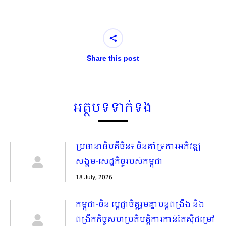
Share this post
អត្ថបទទាក់ទង
ប្រធានាធិបតីចិន៖ ចិនគាំទ្រការអភិវឌ្ឍ
សង្គម-សេដ្ឋកិច្ចរបស់កម្ពុជា
18 July, 2026
កម្ពុជា-ចិន ប្ដេជ្ញាចិត្តរួមគ្នាបន្តពង្រឹង និង
ពង្រីកកិច្ចសហប្រតិបត្តិការកាន់តែស៊ីជម្រៅ