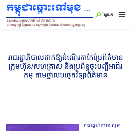
Search:
ស្វែងរក
រាជរដ្ឋាភិបាលដាក់ឱ្យដំណើរកាកែប្រែព័ត៌មាន
ក្រុមហ៊ុន/សហគ្រាស និងប្រព័ន្ធចុះបញ្ជីអាជីវ
កម្ម តាមថ្នាលបច្ចេកវិទ្យាព័ត៌មាន
រាជរដ្ឋាភិបាល សូម