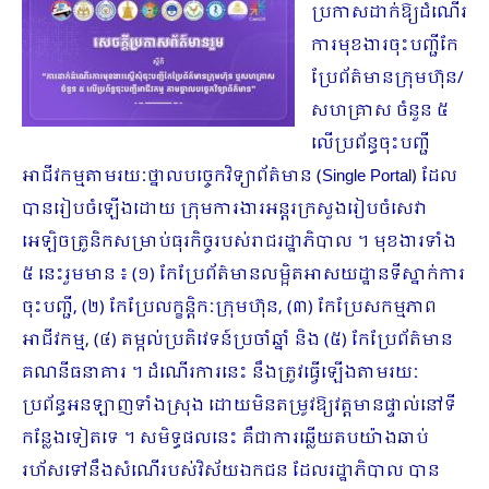
ប្រកាសដាក់ឱ្យដំណើរ
ការមុខងារចុះបញ្ជីកែ
ប្រែព័ត៌មានក្រុមហ៊ុន/
សហគ្រាស ចំនួន ៥
លើប្រព័ន្ធចុះបញ្ជី
អាជីវកម្មតាមរយៈថ្នាលបច្ចេកវិទ្យាព័ត៌មាន (Single Portal) ដែល
បានរៀបចំឡើងដោយ ក្រុមការងារអន្តរក្រសួងរៀបចំសេវា
អេឡិចត្រូនិកសម្រាប់ធុរកិច្ចរបស់រាជរដ្ឋាភិបាល ។ មុខងារទាំង
៥ នេះរួមមាន ៖ (១) កែប្រែព័ត៌មានលម្អិតអាសយដ្ឋានទីស្នាក់ការ
ចុះបញ្ជី, (២) កែប្រែលក្ខន្តិកៈក្រុមហ៊ុន, (៣) កែប្រែសកម្មភាព
អាជីវកម្ម, (៤) តម្កល់ប្រតិវេទន៍ប្រចាំឆ្នាំ និង (៥) កែប្រែព័ត៌មាន
គណនីធនាគារ ។ ដំណើរការនេះ
នឹងត្រូវធ្វើឡើងតាមរយៈ
ប្រព័ន្ធអនឡាញទាំងស្រុង ដោយមិនតម្រូវឱ្យវត្តមានផ្ទាល់នៅទី
កន្លែងទៀតទេ ។ សមិទ្ធផលនេះ គឺជាការឆ្លើយតបយ៉ាងឆាប់
រហ័សទៅនឹងសំណើរបស់វិស័យឯកជន ដែលរដ្ឋាភិបាល បាន