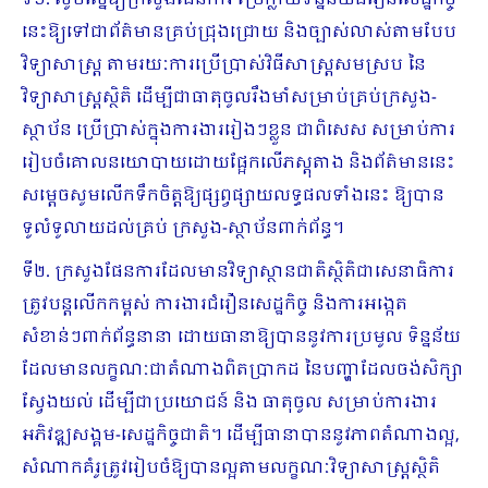
ទី១. សូមស្នើឱ្យក្រសួងផែនការ ប្រែក្លាយទិន្នន័យជំរឿនសេដ្ឋកិច្ច
នេះឱ្យទៅជាព័ត៌មានគ្រប់ជ្រុងជ្រោយ និងច្បាស់លាស់តាមបែប
វិទ្យាសាស្ត្រ តាមរយៈការប្រើប្រាស់វិធីសាស្ត្រសមស្រប នៃ
វិទ្យាសាស្ត្រស្ថិតិ ដើម្បីជាធាតុចូលរឹងមាំសម្រាប់គ្រប់ក្រសួង-
ស្ថាប័ន ប្រើប្រាស់ក្នុងការងាររៀងៗខ្លួន ជាពិសេស សម្រាប់ការ
រៀបចំគោលនយោបាយដោយផ្អែកលើភស្តុតាង និងព័ត៌មាននេះ
សម្តេចសូមលើកទឹកចិត្តឱ្យផ្សព្វផ្សាយលទ្ធផលទាំងនេះ ឱ្យបាន
ទូលំទូលាយដល់គ្រប់ ក្រសួង-ស្ថាប័នពាក់ព័ន្ធ។
ទី២. ក្រសួងផែនការដែលមានវិទ្យាស្ថានជាតិស្ថិតិជាសេនាធិការ
ត្រូវបន្តលើកកម្ពស់ ការងារជំរឿនសេដ្ឋកិច្ច និងការអង្កេត
សំខាន់ៗពាក់ព័ន្ធនានា ដោយធានាឱ្យបាននូវការប្រមូល ទិន្នន័យ
ដែលមានលក្ខណៈជាតំណាងពិតប្រាកដ នៃបញ្ហាដែលចង់សិក្សា
ស្វែងយល់ ដើម្បីជាប្រយោជន៍ និង ធាតុចូល សម្រាប់ការងារ
អភិវឌ្ឍសង្គម-សេដ្ឋកិច្ចជាតិ។ ដើម្បីធានាបាននូវភាពតំណាងល្អ,
សំណាកគំរូត្រូវរៀបចំឱ្យបានល្អតាមលក្ខណៈវិទ្យាសាស្ត្រស្ថិតិ