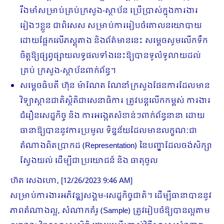
រឹងមាំសម្រាប់គ្រប់ក្រសួង-ស្ថាប័ន ប្រើប្រាស់ក្នុងការងារ
រៀងៗខ្លួន ជាពិសេស សម្រាប់ការរៀបចំគោលនយោបាយ
ដោយផ្អែកលើភស្តុតាង និងព័ត៌មាននេះ សម្តេចសូមលើកទឹក
ចិត្តឱ្យផ្សព្វផ្សាយលទ្ធផលទាំងនេះឱ្យបានទូលំទូលាយដល់
គ្រប់ ក្រសួង-ស្ថាប័នពាក់ព័ន្ធ។
សម្តេចធិបតី ហ៊ុន ម៉ាណែត ណែនាំក្រសួងផែនការដែលមាន
វិទ្យាស្ថានជាតិស្ថិតិជាសេនាធិការ ត្រូវបន្តលើកកម្ពស់ ការងារ
ជំរឿនសេដ្ឋកិច្ច និង ការអង្កេតសំខាន់ៗពាក់ព័ន្ធនានា ដោយ
ធានាឱ្យបាននូវការប្រមូល ទិន្នន័យដែលមានលក្ខណៈជា
តំណាងពិតប្រាកដ (Representation) នៃបញ្ហាដែលចង់សិក្សា
ស្វែងយល់ ដើម្បីជាប្រយោជន៍ និង ធាតុចូល
ហ៊ត សេងហោ, [12/26/2023 9:46 AM]
សម្រាប់ការងារអភិវឌ្ឍសង្គម-សេដ្ឋកិច្ចជាតិ។ ដើម្បីធានាបាននូវ
ភាពតំណាងល្អ, សំណាកគំរូ (Sample) ត្រូវរៀបចំឱ្យបានល្អតាម