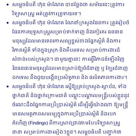
សម្តេចធិបតី ហ៊ុន ម៉ាណែត បានថ្លែងថា សម័យនេះត្រូវការ
វិទ្យាសាស្ត្រ អត់ត្រូវការគ្រូទាយទេ។
សម្តេចធិបតី ហ៊ុន ម៉ាណែត ណែនាំ​ក្រសួងផែនការ ត្រូវរៀបចំ
ផែនការយុទ្ធសាស្ត្រសម្រាប់ទាក់ទាញ និងកៀរគរ ធនធាន
មនុស្សដែលមានទេពកោសល្យខ្ពស់ខាងផ្នែកស្ថិតិ និងការ
វិភាគស្ថិតិ ទាំងក្នុងស្រុក និងពីបរទេស សម្រាប់ការងារដ៏
សំខាន់របស់ក្រសួង។ ជាមួយគ្នានេះ ការធ្វើវិភាជន៍ឡើងវិញ
នៃធនធានមនុស្សដែលមានស្រាប់ឱ្យចំជំនាញ ឬ ក្បែរជំនាញ
ឯកទេស នឹងជួយបង្កើនប្រសិទ្ធភាព និង ផលិតភាពការងារ។
សម្តេចធិបតី ហ៊ុន ម៉ាណែត ស្នើឱ្យគ្រប់ក្រសួង-ស្ថាប័ន, ទាំង
ថ្នាក់ជាតិ និងថ្នាក់ក្រោមជាតិ បណ្តុះបណ្តាលមន្ត្រីរបស់ខ្លួននូវ
ចំណេះដឹងផ្នែកការប្រើប្រាស់ស្ថិតិ ដើម្បីធ្វើយ៉ាងណា ឱ្យមន្ត្រី​
មានសមត្ថភាពសមរម្យក្នុងការប្រើប្រាស់ស្ថិតិ និងរបក
គំហើញ (Findings) ពីការស្រាវជ្រាវតាមបែបវិទ្យាសាស្ត្រ
នានា សម្រាប់ការងាររៀងៗខ្លួន។ សម្តេចធិបតី បញ្ជាក់ថា