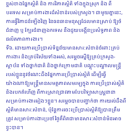
ខ្ពស់ខាងផ្នែកស្ថិតិ និង ការវិភាគស្ថិតិ ទាំងក្នុងស្រុក និង ពី
បរទេស សម្រាប់ការងារដ៏សំខាន់របស់ក្រសួង។ ជាមួយគ្នានេះ,
ការធ្វើវិភាជន៍ឡើងវិញ នៃធនធានមនុស្សដែលមានស្រាប់ ឱ្យចំ
ជំនាញ ឬ ក្បែរជំនាញឯកទេស នឹងជួយបង្កើនប្រសិទ្ធភាព និង
ផលិតភាពការងារ។
ទី៦. ដោយការប្រើប្រាស់ទិន្នន័យមានសារៈសំខាន់ចំពោះគ្រប់
ការងារ និងគ្រប់វិស័យទាំងអស់, សម្តេចស្នើឱ្យគ្រប់ក្រសួង-
ស្ថាប័ន ទាំងថ្នាក់ជាតិ និងថ្នាក់ក្រោមជាតិ បណ្តុះបណ្តាលមន្ត្រី
របស់ខ្លួននូវចំណេះដឹងផ្នែកការប្រើប្រាស់ស្ថិតិ ដើម្បីធ្វើ
យ៉ាងណាឱ្យមន្ត្រីមានសមត្ថភាពសមរម្យក្នុង ការប្រើប្រាស់ស្ថិតិ
និងរបកគំហើញ ពីការស្រាវជ្រាវតាមបែបវិទ្យាសាស្ត្រនានា
សម្រាប់ការងាររៀងៗខ្លួន។ សម្តេចបានបញ្ជាក់ថា ការយល់ដឹងពី
ស្ថិតិមានសារៈសំខាន់, ប៉ុន្តែការចេះប្រើប្រាស់ស្ថិតិឱ្យបានត្រឹម
ត្រូវ សម្រាប់ការងារប្រចាំថ្ងៃគឺពិតជាមានសារៈសំខាន់មិនអាច
ខ្វះបាន។