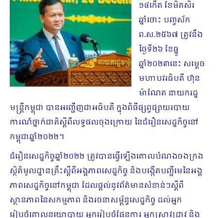
១៤កើត ខែមិគសិរ
ឆ្នាំថោះ បញ្ចស័ក
ព.ស.២៥៦៧ ត្រូវនឹង​
ថ្ងៃ​ទី២៦ ខែធ្នូ
ឆ្នាំ២០២៣នេះ សម្តេច
មហាបវរធិបតី ហ៊ុន
ម៉ាណែត នាយក​រដ្ឋ
មន្ត្រី​កម្ពុជា បានអញ្ជើញជាអធិបតី ក្នុងពិធីផ្សព្វផ្សាយរបាយ
ការណ៍ថ្នាក់ជាតិ​ស្តីពីលទ្ធផល​ចុង​ក្រោយ ​នៃជំរឿនសេដ្ឋកិច្ចនៅ
កម្ពុជាឆ្នាំ២០២២។
ជំរឿនសេដ្ឋកិច្ចឆ្នាំ២០២២ ត្រូវបានធ្វើឡើងគោលបំណងចងក្រង
ស្ថិតិមូលដ្ឋានគ្រឹះ​ស្តីពី​អង្គ​ភាពសេដ្ឋកិច្ច និងបង្កើតបញ្ជីមេនៃអង្គ
ភាពសេដ្ឋកិច្ចនៅកម្ពុជា ដែលផ្តល់នូវព័ត៌មាន​សំខាន់ៗ​ស្តីពី
ស្ថានភាពនៃសកម្មភាព និងរចនាសម្ព័ន្ធសេដ្ឋកិច្ច ដល់អ្នក
រៀបចំគោលន​យោ​បាយ អ្នករៀបចំផែនការ អ្នកស្រាវជ្រាវ និង