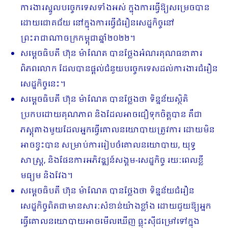
ការងារស្នូលបច្ចេកទេសទាំងអស់ ក្នុងការធ្វើឱ្យសម្រេចបាន
ដោយជោគជ័យ នៅក្នុងការធ្វើជំរឿនសេដ្ឋកិច្ចនៅ
ព្រះរាជាណាចក្រកម្ពុជាឆ្នាំ២០២២។
សម្តេចធិបតី ហ៊ុន ម៉ាណែត បានថ្លែងអំណរគុណធនាគារ
ពិភពលោក ដែលបានផ្តល់ជំនួយបច្ចេកទេសដល់ការងារជំរឿន
សេដ្ឋកិច្ចនេះ។
សម្តេចធិបតី ហ៊ុន ម៉ាណែត បានថ្លែងថា ទិន្នន័យស្ថិតិ
ប្រកបដោយគុណភាព និងដែលអាចជឿទុកចិត្តបាន គឺជា
ភស្តុតាងមួយដែលអ្នកធ្វើគោលនយោបាយត្រូវការ ដោយ​មិន
អាចខ្វះបាន សម្រាប់ការរៀបចំគោលនយោបាយ, យុទ្ធ
សាស្ត្រ, និងផែនការអភិវឌ្ឍន៍សង្គម-សេដ្ឋកិច្ច រយៈពេលខ្លី
មធ្យម និងវែង។
សម្តេចធិបតី ហ៊ុន ម៉ាណែត បានថ្លែងថា ទិន្នន័យជំរឿន
សេដ្ឋកិច្ចពិតជាមានសារៈសំខាន់​យ៉ាងខ្លាំង ដោយជួយឱ្យអ្នក
ធ្វើគោលនយោបាយអាចមើលឃើញ ធ្លុះស៊ីជម្រៅទៅក្នុង