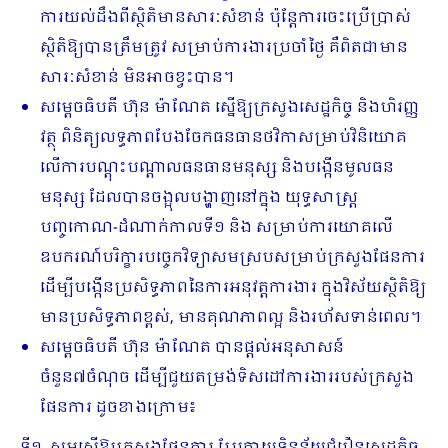
ការយល់ដឹងពីស្ថិតិមានសារៈសំខាន់ ប៉ុន្តែការចេះប្រើប្រាស់
ស្ថិតិឱ្យបានត្រឹមត្រូវ សម្រាប់ការងារប្រចាំថ្ងៃ គឺពិតជាមាន
សារៈសំខាន់ មិនអាចខ្វះបាន។
សម្តេចធិបតី ហ៊ុន ម៉ាណែត ស្នើឱ្យក្រសួងសេដ្ឋកិច្ច និងហិរញ្ញ
វត្ថុ ពិនិត្យលទ្ធភាព​បែង​ចែក​ធនធានថវិកាសម្រាប់វិនិយោគ
លើការបណ្តុះបណ្តាលធនធានមនុស្ស និងបង្កើនមូល​ធន​
មនុស្ស ដែលបានចង្អុលបង្ហាញនៅក្នុង យុទ្ធសាស្ត្រ
បញ្ចកោណ-ដំណាក់កាលទី១ និង សម្រាប់ការយោគលើ
ឧបករណ៍បរិក្ខារបច្ចេកវិទ្យាសម​ស្រប​សម្រាប់​ក្រសួងផែនការ
ដើម្បី​បង្កើនប្រសិទ្ធភាពនៃការអនុវត្តការងារ ក្នុងវិស័យស្ថិតិឱ្យ
មានប្រសិទ្ធភាពខ្ពស់, មានគុណភាពល្អ និងរហ័សទាន់ពេល។
សម្តេចធិបតី ហ៊ុន ម៉ាណែត បានផ្ដល់អនុសាសន៍
ចំនួន៧ចំណុច ដើម្បីជួយតម្រង់ទិសដៅការងាររបស់ក្រសួង
ផែនការ ដូចខាងក្រោម៖