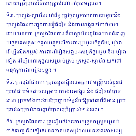
ដោយប្រើប្រាស់វិធីសាស្ត្រសំណាកគំរូសមស្រប។
ទី៣. ក្រសួង-ស្ថាប័នពាក់ព័ន្ធ ត្រូវចូលរួមសហការជាមួយនឹង
ក្រសួងផែនការក្នុងការធ្វើជំរឿន និងការអង្កេតចាំបាច់នានា
ដោយហេតុថា ក្រសួងផែនការ គឺជាស្ថាប័នរដ្ឋដែលមានជំនាញ
បច្ចេកទេសខ្ពស់ ទទួលបន្ទុកលើការងារប្រមូលទិន្នន័យ, ម្យ៉ាង
ដើម្បីលើកកម្ពស់ ការងារជំរឿនសង្គម-សេដ្ឋកិច្ចជារួម និង ម្យ៉ាង
ទៀត ដើម្បីជាធាតុចូលសម្រាប់គ្រប់ ក្រសួង-ស្ថាប័ន យកទៅ
អនុវត្តការងាររៀងៗខ្លួន ។
ទី៤. ក្រសួងផែនការ ត្រូវបន្តបង្កើនសមត្ថភាពមន្ត្រីរបស់ខ្លួនជា
ប្រចាំជាប់មិនដាច់សម្រាប់ ការងារអង្កេត និង ជំរឿនចាំបាច់
នានា ព្រមទាំងការងារប្រែក្លាយទិន្នន័យឱ្យទៅជាព័ត៌មាន គ្រប់
គ្រាន់សម្រាប់រាជរដ្ឋាភិបាលប្រើប្រាស់ទាន់ពេល ។
ទី៥. ក្រសួងផែនការ ត្រូវរៀបចំផែនការយុទ្ធសាស្ត្រសម្រាប់
ទាក់ទាញ និងកៀរគរ ធនធានមនុស្សដែលមានទេពកោសល្យ