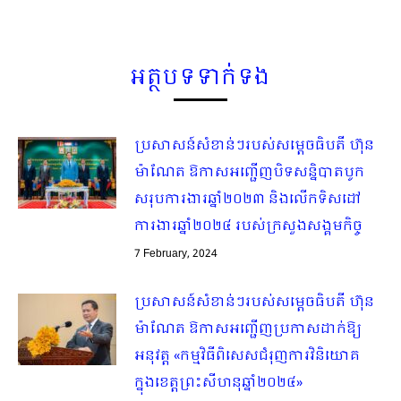
អត្ថបទទាក់ទង
ប្រសាសន៍សំខាន់ៗរបស់សម្តេចធិបតី ហ៊ុន
ម៉ាណែត ឱកាសអញ្ជើញបិទសន្និបាតបូក
សរុបការងារឆ្នាំ២០២៣ និងលើកទិសដៅ
ការងារឆ្នាំ២០២៤ របស់ក្រសួងសង្គមកិច្ច
7 February, 2024
ប្រសាសន៍សំខាន់ៗរបស់សម្តេចធិបតី ហ៊ុន
ម៉ាណែត ឱកាសអញ្ជើញប្រកាសដាក់ឱ្យ
អនុវត្ត «កម្មវិធីពិសេសជំរុញការវិនិយោគ
ក្នុងខេត្តព្រះសីហនុឆ្នាំ២០២៤»