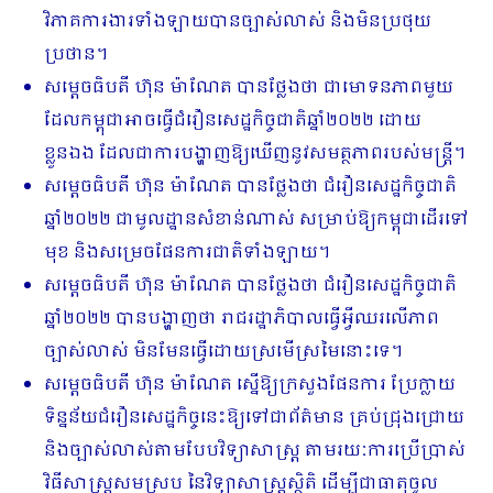
វិភាគការងារទាំងឡាយបានច្បាស់លាស់ និងមិនប្រថុយ
ប្រថាន។
សម្តេចធិបតី ហ៊ុន ម៉ាណែត បានថ្លែងថា ជាមោទនភាពមួយ
ដែលកម្ពុជាអាចធ្វើជំរឿនសេដ្ឋកិច្ចជាតិឆ្នាំ២០២២ ដោយ
ខ្លួនឯង ដែលជាការបង្ហាញឱ្យឃើញនូវសមត្ថភាពរបស់មន្ត្រី។
សម្តេចធិបតី ហ៊ុន ម៉ាណែត បានថ្លែងថា ជំរឿនសេដ្ឋកិច្ចជាតិ
ឆ្នាំ២០២២ ជាមូលដ្ឋានសំខាន់ណាស់ សម្រាប់ឱ្យកម្ពុជាដើរទៅ
មុខ និងសម្រេចផែនការជាតិទាំងឡាយ។
សម្តេចធិបតី ហ៊ុន ម៉ាណែត បានថ្លែងថា ជំរឿនសេដ្ឋកិច្ចជាតិ
ឆ្នាំ២០២២ បានបង្ហាញថា រាជរដ្ឋាភិបាលធ្វើអ្វីឈរលើភាព
ច្បាស់លាស់ មិនមែនធ្វើដោយស្រមើស្រមៃនោះទេ។
សម្តេចធិបតី ហ៊ុន ម៉ាណែត ស្នើឱ្យក្រសួងផែនការ ប្រែក្លាយ
ទិន្នន័យជំរឿនសេដ្ឋកិច្ចនេះឱ្យទៅជាព័ត៌មាន គ្រប់ជ្រុងជ្រោយ
និងច្បាស់លាស់តាមបែបវិទ្យាសាស្ត្រ តាមរយៈការប្រើប្រាស់
វិធីសាស្ត្រសមស្រប នៃវិទ្យាសាស្ត្រស្ថិតិ ដើម្បីជាធាតុចូល