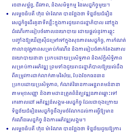
រចនាសម្ព័ន្ធ, ជីវភាព, និងសមិទ្ធកម្ម នៃសេដ្ឋកិច្ចមួយ។
សម្តេចធិបតី ហ៊ុន ម៉ាណែត បានថ្លែងថា ទិន្នន័យជំរឿន
សេដ្ឋកិច្ចដើរតួនាទីគន្លឹះក្នុងការ​ជួយ​រាជរដ្ឋាភិបាល នៅក្នុង
ដំណើរការរៀបចំគោលនយោបាយ ដោយផ្តល់នូវការឆ្លុះ​
បញ្ចាំងឱ្យ​ឃើញ​ស៊ីជម្រៅទៅក្នុងសុខភាពសេដ្ឋកិច្ច, ការកំណត់
កាលានុវត្តភាពសម្រាប់កំណើន និង​ការរៀបចំតាក់តែងគោល
នយោបាយនានា ប្រកបដោយប្រសិទ្ធភាព និងស័ក្តិសិទ្ធិភាព​
សម្រាប់​ការអភិវឌ្ឍ ព្រមទាំងជួយរាជរដ្ឋាភិបាលឱ្យយល់ដឹង
ពីតម្រូវការជាក់លាក់តាមវិស័យ, បែងចែកធនធាន
ប្រកបដោយប្រសិទ្ធភាព, កំណត់វិធានការអន្តរាគមន៍​នានា
តាមមុខ​សញ្ញា និងតាមដានត្រួតពិនិត្យវឌ្ឍនភាពឆ្ពោះទៅ
រកគោលដៅ អភិវឌ្ឍន៍សង្គម-សេដ្ឋកិច្ច ដែលជាចុងក្រោយ
ទិន្នន័យជំរឿនសេដ្ឋកិច្ចនឹងរួមចំណែក​ដល់ការធ្វើឱ្យមាន
កំណើន​សេដ្ឋកិច្ច និងការអភិវឌ្ឍសង្គម។
សម្តេចធិបតី ហ៊ុន ម៉ាណែត បានថ្លែងថា ទិន្នន័យជួយឱ្យការ