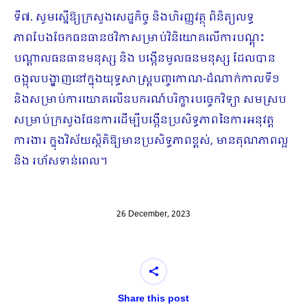
ទី៧. សូមស្នើឱ្យក្រសួងសេដ្ឋកិច្ច និងហិរញ្ញវត្ថុ ពិនិត្យលទ្ធ
ភាពបែងចែកធនធានថវិកាសម្រាប់វិនិយោគលើការបណ្តុះ
បណ្តាលធនធានមនុស្ស និង បង្កើនមូលធនមនុស្ស ដែលបាន
ចង្អុលបង្ហាញនៅក្នុងយុទ្ធសាស្ត្របញ្ចកោណ-ដំណាក់កាលទី១
និងសម្រាប់ការយោគលើឧបករណ៍បរិក្ខារបច្ចេកវិទ្យា សមស្រប
សម្រាប់ក្រសួងផែនការដើម្បីបង្កើនប្រសិទ្ធភាពនៃការអនុវត្ត
ការងារ ក្នុងវិស័យស្ថិតិឱ្យមានប្រសិទ្ធភាពខ្ពស់, មានគុណភាពល្អ
និង រហ័សទាន់ពេល។
26 December, 2023
Share this post