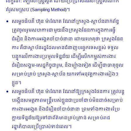
លក្ខណៈ វិទ្យាសាស្ត្រស្ថិតិ ដោយប្រើប្រាស់វិធីសាស្ត្រសំណាក
គំរូសមស្រប (Sampling Method)។
សម្តេចធិបតី ហ៊ុន ម៉ាណែត ណែនាំក្រសួង-ស្ថាប័នពាក់ព័ន្ធ
ត្រូវចូលរួមសហការជាមួយនឹង​ក្រសួងផែនការក្នុងការធ្វើ
ជំរឿន និងការអង្កេតចាំបាច់នានា ដោយហេតុថា ក្រសួងផែន​
ការ គឺជាស្ថាប័នរដ្ឋដែលមានជំនាញបច្ចេកទេសខ្ពស់ ទទួល
បន្ទុកលើការងារប្រមូលទិន្នន័យ ដើម្បីលើកកម្ពស់ការងារ
ជំរឿនសង្គម-សេដ្ឋកិច្ចជារួម, និងម្យ៉ាងទៀត ដើម្បីជាធាតុចូល
សម្រាប់គ្រប់ ក្រសួង-ស្ថាប័ន យកទៅអនុវត្តការងាររៀងៗ
ខ្លួន។
សម្តេចធិបតី ហ៊ុន ម៉ាណែត ណែនាំឱ្យក្រសួងផែនការ ត្រូវបន្ត
បង្កើនសមត្ថភាពមន្ត្រីរបស់ខ្លួនជាប្រចាំជាប់មិនដាច់សម្រាប់
ការងារអង្កេត និងជំរឿនចាំបាច់នានា ព្រមទាំងការងារប្រែ
ក្លាយទិន្នន័យឱ្យទៅជាព័ត៌មានគ្រប់គ្រាន់ សម្រាប់រាជ
រដ្ឋាភិបាលប្រើប្រាស់ទាន់ពេល។