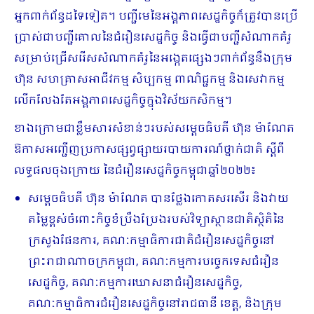
អ្នកពាក់ព័ន្ធដទៃទៀត។ បញ្ជីមេនៃអង្គភាព​សេដ្ឋ​កិច្ច​​ក៏ត្រូវ​បានប្រើ
ប្រាស់ជាបញ្ជីគោលនៃជំរឿនសេដ្ឋកិច្ច និងធ្វើជាបញ្ជីសំណាកគំរូ
សម្រាប់​ជ្រើសរើសសំណាកគំរូនៃអង្កេតផ្សេងៗពាក់ព័ន្ធនឹងក្រុម
ហ៊ុន សហគ្រាសអាជីវកម្ម សិប្បកម្ម ពាណិជ្ជកម្ម និងសេវាកម្ម
លើកលែងតែអង្គភាពសេដ្ឋកិច្ចក្នុងវិស័យកសិកម្ម។
ខាងក្រោមជាខ្លឹមសារសំខាន់ៗរបស់សម្តេចធិបតី ហ៊ុន ម៉ាណែត
ឱកាសអញ្ជើញប្រកាសផ្សព្វផ្សាយរបាយការណ៍ថ្នាក់ជាតិ ស្តីពី
លទ្ធផលចុងក្រោយ នៃជំរឿនសេដ្ឋកិច្ចកម្ពុជាឆ្នាំ២០២២៖
សម្តេចធិបតី ហ៊ុន ម៉ាណែត បានថ្លែងកោតសរសើរ និងវាយ
តម្លៃខ្ពស់ចំពោះកិច្ចខំប្រឹងប្រែងរបស់វិទ្យាស្ថានជាតិ​ស្ថិតិនៃ
ក្រសួងផែនការ, គណៈកម្មាធិការជាតិជំរឿនសេដ្ឋកិច្ចនៅ
ព្រះរាជាណាចក្រកម្ពុជា, គណៈកម្មការបច្ចេកទេសជំរឿន
សេដ្ឋកិច្ច, គណៈកម្មការឃោសនាជំរឿនសេដ្ឋកិច្ច,
គណៈកម្មាធិការជំរឿនសេដ្ឋកិច្ចនៅរាជធានី ខេត្ត, និងក្រុម