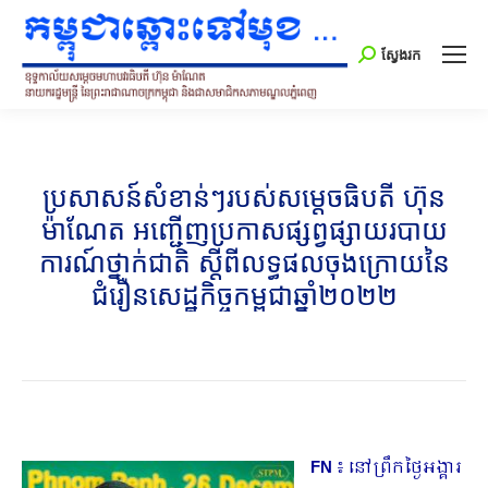
Search:
ស្វែងរក
ប្រសាសន៍សំខាន់ៗរបស់សម្តេចធិបតី ហ៊ុន
ម៉ាណែត អញ្ជើញប្រកាសផ្សព្វផ្សាយរបាយ
ការណ៍ថ្នាក់ជាតិ ស្តីពីលទ្ធផលចុងក្រោយនៃ
ជំរឿនសេដ្ឋកិច្ចកម្ពុជាឆ្នាំ២០២២
FN
៖ នៅព្រឹកថ្ងៃអង្គារ