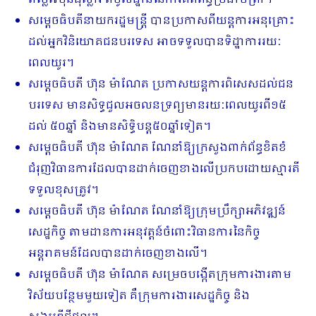
តម្លៃ៧ម៉ឺនដុល្លារ ពីមូលដ្ឋាននៃការគិតពន្ធប្រដាប់ត្រា។
សម្តេចធិបតីនាយករដ្ឋមន្រ្តី បានប្រកាសពីយន្តការអនុគ្រោះ
ដល់អ្នកវិនិយោគជនបរទេស អាចទទួលបានទិដ្ឋាការរយៈ
ពេលយូរ។
សម្តេចធិបតី ហ៊ុន ម៉ាណែត ប្រកាសយន្តការពិសេសដល់ជន
បរទេស មានសិទ្ធជួលអចលនទ្រព្យមានរយៈពេលយូរពី១៥
ដល់ ៥០ឆ្នាំ និងមានសិទ្ធិបន្ត៥០ឆ្នាំទៀត។
សម្តេចធិបតី ហ៊ុន ម៉ាណែត ណែនាំឱ្យក្រសួងពាក់ព័ន្ធខិតខំ
ជំរុញវិធានការដែលបានដាក់ចេញខាងលើប្រកបដោយស្មារតី
ទទួលខុសត្រូវ។
សម្តេចធិបតី ហ៊ុន ម៉ាណែត ណែនាំឱ្យក្រុមប្រឹក្សាអភិវឌ្ឍន៍
សេដ្ឋកិច្ច តាមដានការអនុវត្តន៍ចំពោះវិធានការនៃកិច្ច
អន្តរាគមន៍ដែលបានដាក់ចេញខាងលើ។
សម្តេចធិបតី ហ៊ុន ម៉ាណែត សម្រេចបង្កើតក្រុមការងារតាម
វិស័យបន្ថែមមួយទៀត គឺក្រុមការងារសេដ្ឋកិច្ច និង