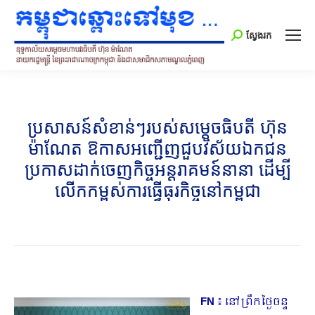
Search:
ស្វែងរក
ប្រសាសន៍សំខាន់ៗរបស់សម្តេចធិបតី ហ៊ុន
ម៉ាណែត ឱកាសអញ្ជើញជួបវិស័យឯកជន
ប្រកាសដាក់ចេញកិច្ចអន្តរាគមន៍នានា ដើម្បី
លើកកម្ពស់ការធ្វើធុរកិច្ចនៅកម្ពុជា
FN
៖ នៅព្រឹកថ្ងៃចន្ទ