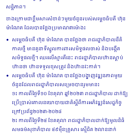
សន្តិភាព។
ខាងក្រោមជាខ្លឹមសារសំខាន់ៗមួយចំនួនរបស់សម្តេចធិបតី ហ៊ុន
ម៉ាណែត ដែលបានថ្លែងប្រមាណ៣ម៉ោង៖
សម្តេចធិបតី ហ៊ុន ម៉ាណែត បានថ្លែងថា រាជរដ្ឋាភិបាលនីតិ
កាលថ្មី មានតួនាទីស្នូលការពារសមិទ្ធផលចាស់ និងបង្កើត
សមិទ្ធផលថ្មី។ ឈរលើស្មារតីនេះ រាជរដ្ឋាភិបាលហ៊ានស្តាប់
ហ៊ានថា ហ៊ានទទួលខុសត្រូវ និងហ៊ានវះកាត់។
សម្តេចធិបតី ហ៊ុន ម៉ាណែត បានថ្លែងបង្ហាញវឌ្ឍនភាពមួយ
ចំនួនដែលរាជរដ្ឋាភិបាលសម្រេចបានរួមមាន៖
១៖ កាលពីថ្ងៃទី១០ ខែតុលា ឆ្នាំ២០២៣ រាជរដ្ឋាភិបាល ដាក់ឱ្យ
ប្រើប្រាស់គោលនយោបាយជាតិស្តីពីការអភិវឌ្ឍន៍សេដ្ឋកិច្ច
ក្រៅប្រព័ន្ធ២០២៣-២០២៨
២៖ កាលពីថ្ងៃទី២៤ ខែតតុលា រាជរដ្ឋាភិបាលដាក់ឱ្យមូលនិធិ
សមធម៌សុខាភិបាល ៤៩ម៉ឺនគ្រួសារ ស្មើជិត ២លាននាក់