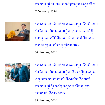
ការងារឆ្នាំ២០២៤ របស់ក្រសួងសង្គមកិច្ច
7 February, 2024
ប្រសាសន៍សំខាន់ៗរបស់សម្តេចធិបតី ហ៊ុន
ម៉ាណែត ឱកាសអញ្ជើញប្រកាសដាក់ឱ្យ
អនុវត្ត «កម្មវិធីពិសេសជំរុញការវិនិយោគ
ក្នុងខេត្តព្រះសីហនុឆ្នាំ២០២៤»
31 January, 2024
ប្រសាសន៍សំខាន់ៗរបស់សម្តេចធិបតី ហ៊ុន
ម៉ាណែត ឱកាសអញ្ជើញបិទសន្និបាតបូក
សរុបការងាឆ្នាំចាស់ និងលើកទិសដៅ
ការងារឆ្នាំថ្មីរបស់ក្រសួងកសិកម្ម រុក្ខា
ប្រមាញ់ និងនេសាទ
31 January, 2024