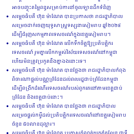
អាចបញ្ចុះតម្លៃពន្ធសម្រាប់ការនាំចូលឡានដឹកទំនិញ
សម្តេចធិបតី ហ៊ុន ម៉ាណែត បានប្រកាសថា រាជរដ្ឋាភិបាល
សម្រេចដាក់ចេញយុទ្ធសាស្ត្រ​ទស្សនាសៀមរាប ឆ្នាំ២០២៤
ដើម្បីជំរុញសកម្មភាពទេសចរណ៍ក្នុងខេត្តសៀមរាប។
សម្តេចធិបតី ហ៊ុន ម៉ាណែត លើកទឹកចិត្តឱ្យប្រតិបត្តិករ
ទេសចរណ៍ រួមគ្នាលើកកម្ពស់វិស័យទេសចរណ៍នៅកម្ពុជា
ហើយមិនត្រូវប្រកួតនឹងគ្នាឯងនោះទេ។
សម្តេចធិបតី ហ៊ុន ម៉ាណែត បានថ្លែងថា រាជរដ្ឋាភិបាលកំពុង
ពិចារណាផ្តល់បណ្ណព្រំដែនដល់ពលរដ្ឋជាប់ព្រំដែនកម្ពុជា
ដើម្បីពង្រីកដំណើរទេសចរណ៍របស់ពួកគេនៅតាមខេត្តជាប់
ព្រំដែន និងខេត្តជាប់នោះ។
សម្តេចធិបតី ហ៊ុន ម៉ាណែត បានថ្លែងថា រាជរដ្ឋាភិបាល
សម្រេចផ្តល់កម្ចីដល់ប្រតិបត្តិករទេសចរណ៍នៅខេត្តសៀមរាប
ចំនួន ៥០លានដុល្លារ។
សម្តេចធិបតី ហ៊ុន ម៉ាណែត ប្រកាសកំណត់យកភ្នំគូលែន ជាទី