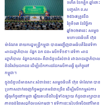
១កើត ខែកត្ដិក ឆ្នាំថោះ
បញ្ចស័ក ព.ស
២៥៦៧ត្រូវនឹង
ថ្ងៃទី១៣ ខែវិច្ឆិកា
ឆ្នាំ២០២៣នេះ សម្តេច
មហាបវរធិបតី ហ៊ុន
ម៉ាណែត នាយករដ្ឋមន្ត្រីកម្ពុជា បានអញ្ជើញជាអធិបតីនៃវេទិកា
«រាជរដ្ឋាភិបាល -ផ្នែក ឯក ជន» លើកទី១៩។ វេទិកា «រាជ
រដ្ឋាភិបាល -ផ្នែកឯកជន» គឺជាជំនួបដ៏សំខាន់ រវាងរាជរដ្ឋាភិបាល
និងវិស័យឯកជន ដើម្បីបើកការជជែកលើការធ្វើ ធុរកិច្ចនៅ
កម្ពុជា។
ក្នុងជំនួបដ៏មានសារៈសំខាន់នេះ សម្តេចធិបតី ហ៊ុន ម៉ាណែត បាន
ប្រកាសដាក់ចេញកិច្ចអន្តរាគមន៍ជាច្រើន ដើម្បីលើកកម្ពស់ការ
ធ្វើធុរកិច្ចនៅកម្ពុជា ឆ្លើយតបនឹងវិបត្តិទាំងឡាយ ក៏ដូចជារក្សាបាន
ភាពធន់នៃសេដ្ឋកិច្ចរបស់កម្ពុជា។ វេទិកានេះរៀបចំឡើងនៅវិមាន