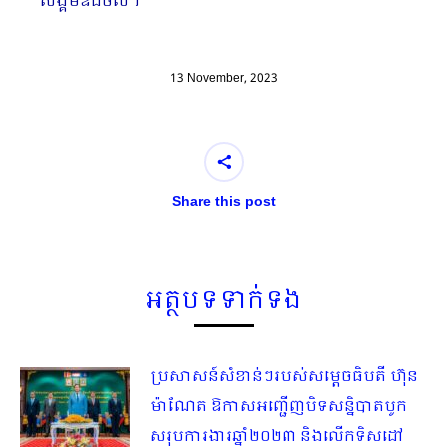
សង្គមឌីជីថល។
13 November, 2023
Share this post
អត្ថបទទាក់ទង
ប្រសាសន៍សំខាន់ៗរបស់សម្តេចធិបតី ហ៊ុន
ម៉ាណែត ឱកាសអញ្ជើញបិទសន្និបាតបូក
សរុបការងារឆ្នាំ២០២៣ និងលើកទិសដៅ