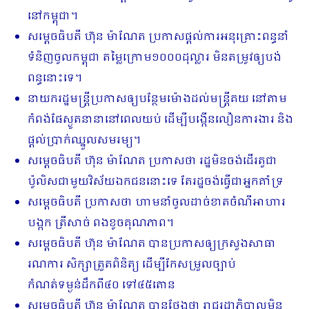
នៅកម្ពុជា។
សម្តេចធិបតី ហ៊ុន ម៉ាណែត ប្រកាសផ្តល់ការអនុគ្រោះពន្ធនាំ
ទំនិញចូលកម្ពុជា តម្លៃក្រោម១០០០ដុល្លារ មិនតម្រូវឲ្យបង់
ពន្ធនោះទេ។
នាយករដ្ឋមន្រ្តីប្រកាសឲ្យបន្ថែមម៉ោងដល់មន្រ្តីគយ នៅតាម
កំពង់ផែស្ងួតនានានៅពេលយប់ ដើម្បីបង្កើនលឿនការងារ និង
ផ្តល់ប្រាក់ឈ្នួលសមរម្យ។
សម្តេចធិបតី ហ៊ុន ម៉ាណែត ប្រកាសថា រដ្ឋមិនចង់ដើរតួជា
ប៉ូលិសជាមួយវិស័យឯកជននោះទេ តែរដ្ឋចង់ធ្វើជាអ្នកគាំទ្រ
សម្តេចធិបតី ប្រកាសថា ហាមនាំចូលដាច់ខាតចំណីអាហារ
បង្កក ត្រីសាច់ ពងខូចគុណភាព។
សម្តេចធិបតី ហ៊ុន ម៉ាណែត បានប្រកាសឲ្យក្រសួងសាធា
រណការ សិក្សាត្រួតពិនិត្យ ដើម្បីកែសម្រួលច្បាប់
កំណត់ទម្ងន់ដឹកពី៤០ ទៅ៤៥តោន
សម្តេចធិបតី ហ៊ុន ម៉ាណែត បានថ្លែងថា រាជរដ្ឋាភិបាលមិន