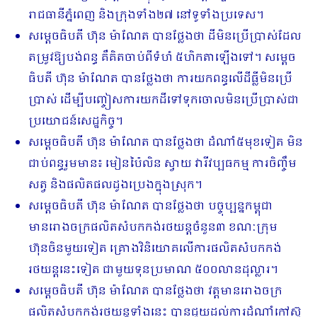
រាជធានីភ្នំពេញ និងក្រុងទាំង២៧ នៅទូទាំងប្រទេស។
សម្តេចធិបតី ហ៊ុន ម៉ាណែត បានថ្លែងថា ដីមិនប្រើប្រាស់ដែល
តម្រូវឱ្យបង់ពន្ធ គឺគិតចាប់ពីទំហំ ៥ហិកតាឡើងទៅ។ សម្តេច
ធិបតី ហ៊ុន ម៉ាណែត បានថ្លែងថា ការយកពន្ធលើដីធ្លីមិនប្រើ
ប្រាស់ ដើម្បីបញ្ចៀសការយកដីទៅទុកចោលមិនប្រើប្រាស់ជា
ប្រយោជន៍សេដ្ឋកិច្ច។
សម្តេចធិបតី ហ៊ុន ម៉ាណែត បានថ្លែងថា ដំណាំ៥មុខទៀត មិន
ជាប់ពន្ធរួមមាន៖ មៀនប៉ៃលិន ស្វាយ វារីវប្បធកម្ម ការចិញ្ចឹម
សត្វ និងផលិតផលដូងប្រេងក្នុងស្រុក។
សម្តេចធិបតី ហ៊ុន ម៉ាណែត បានថ្លែងថា បច្ចុប្បន្នកម្ពុជា
មានរោងចក្រផលិតសំបកកង់រថយន្តចំនួន៣ ខណៈក្រុម
ហ៊ុនចិនមួយទៀត គ្រោងវិនិយោគលើការផលិតសំបកកង់
រថយន្តនេះទៀត ជាមួយទុនប្រមាណ ៥០០លានដុល្លារ។
សម្តេចធិបតី ហ៊ុន ម៉ាណែត បានថ្លែងថា វត្តមានរោងចក្រ
ផលិតសំបកកង់រថយន្តទាំងនេះ បានជួយដល់ការដំណាំកៅស៊ូ