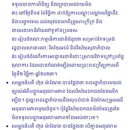
ទទួលបានការពិនិត្យ និងព្យាបាលដោយមិន
៣៖ នៅថ្ងៃទី១៤ ខែវិច្ឆិកា ដាក់ឱ្យការបណ្តុះបណ្តាលវិជ្ជាជីវៈ
និងបច្ចេកទេស ដល់យុវជនមកពីគ្រួសារក្រីក្រ និង
ងាយរងហានិភ័យនៅទូទាំងប្រទេស
៤៖ រៀបចំគណៈកម្មាធិការជាតិចំនួន៣ សម្រាប់កែទម្រង់
រដ្ឋបាលសាធារណៈ វិស័យអប់រំ និងវិស័យសុខាភិបាល
៥៖ រៀបចំដំណើរការអាជ្ញាធរជាតិដោះស្រាយវិវាទក្រៅប្រព័ន្ធ
តុលាការ ដែលបានកំណត់ឡើងដោយព្រះរាជក្រឹត្យកាលពី
ថ្ងៃទី២ វិច្ឆិកា ឆ្នាំ២០២៣។
សម្តេចធិបតី ហ៊ុន ម៉ាណែត បានថ្លែងថា រាជរដ្ឋាភិបាលយល់
ច្បាស់អំពីបន្ទុកអនុលោមភាព ដែលវិស័យឯកជនតែងលើក
ឡើង។ ដូច្នេះរាជរដ្ឋាភិបាលនឹងលុបបំបាត់ និងកែសម្រួលលើ
អនុលោមភាពមួយចំនួន។ ប៉ុន្តែវិស័យឯកជនមិនមែនត្រូវតែ
មិនទទួលបន្ទុកអនុលោមភាពទាំងអស់នោះទេ។
សម្តេចធិបតី ហ៊ុន ម៉ាណែត បានថ្លែងថា បើគ្មានអនុលោម