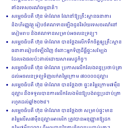
តាំងទេសចរណ៍ធម្មជាតិ។
សម្តេចធិបតី ហ៊ុន ម៉ាណែត ណែនាំឱ្យគ្រឹះស្ថានធនាគារ
និងហិរញ្ញវត្ថុ រៀបចំឥណទានឡើងជូនវិស័យទេសចរណ៍នៅ
សៀមរាប និងឥណទានសម្រាប់អចលនទ្រព្យ។
សម្តេចធិបតី ហ៊ុន ម៉ាណែត​ បានថ្លែងលើកទឹកចិត្តឲ្យគ្រឹះស្ថាន
ធនាគាររៀបចំឡើងវិញ ចំពោះអ្នកទិញដីធ្លីផ្ទះសម្បែង
ដែលរងផលប៉ះពាល់ដោយសារសេដ្ចកិច្ច។
សម្តេចធិបតី ហ៊ុន ម៉ាណែត ប្រកាសលើកលែងពន្ធប្រថាប់ត្រា
ដល់អចលនទ្រព្យទិញលក់តម្លៃក្រោម ៧០០០០ដុល្លារ
សម្តេចធិបតី ហ៊ុន ម៉ាណែត បានថ្លែងថា ផ្ទះតម្លៃក្រោម៧ម៉ឺន
ដុល្លារ នឹងទទួលបានការលើកលែងមិនឱ្យបង់ពន្ធប្រដាប់ត្រា
រហូតដល់ឆ្នាំ២០២៤។
សម្តេចធិបតី ហ៊ុន ម៉ាណែត បានថ្លែងថា សម្រាប់ផ្ទះមាន
តម្លៃលើស៧ម៉ឺនដុល្លារអាមេរិក ត្រូវបានអនុញ្ញាតឱ្យដក