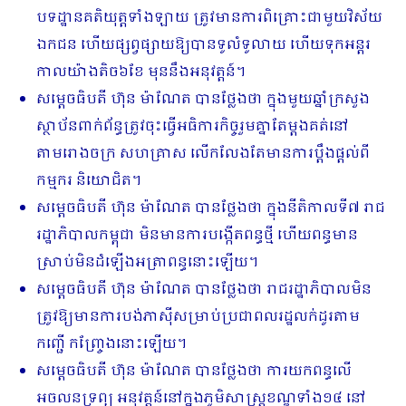
បទដ្ឋានគតិយុត្តទាំងឡាយ ត្រូវមានការពិគ្រោះជាមួយវិស័យ
ឯកជន ហើយផ្សព្វផ្សាយឱ្យបានទូលំទូលាយ ហើយទុកអន្តរ
កាលយ៉ាងតិច៦ខែ មុននឹងអនុវត្តន៍។
សម្តេចធិបតី ហ៊ុន ម៉ាណែត បានថ្លែងថា ក្នុងមួយឆ្នាំក្រសួង
ស្ថាប័នពាក់ព័ន្ធត្រូវចុះធ្វើអធិការកិច្ចរួមគ្នាតែម្តងគត់នៅ
តាមរោងចក្រ សហគ្រាស លើកលែងតែមានការប្តឹងផ្តល់ពី
កម្មករ និយោជិត។
សម្តេចធិបតី ហ៊ុន ម៉ាណែត បានថ្លែងថា ក្នុងនីតិកាលទី៧ រាជ
រដ្ឋាភិបាលកម្ពុជា មិនមានការបង្កើតពន្ធថ្មី ហើយពន្ធមាន
ស្រាប់មិនដំឡើងអត្រាពន្ធនោះឡើយ។
សម្តេចធិបតី ហ៊ុន ម៉ាណែត បានថ្លែងថា រាជរដ្ឋាភិបាលមិន
ត្រូវឱ្យមានការបង់ភាស៊ីសម្រាប់ប្រជាពលរដ្ឋលក់ដូរតាម
កញ្ជើ កញ្ច្រែងនោះឡើយ។
សម្តេចធិបតី ហ៊ុន ម៉ាណែត បានថ្លែងថា ការយកពន្ធលើ
អចលនទ្រព្យ អនុវត្តន៍នៅក្នុងភូមិសាស្ត្រខណ្ឌទាំង១៤ នៅ