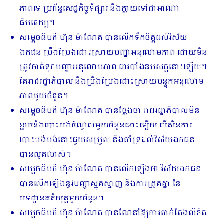
ភាពទេ ប្រព័ន្ធសេដ្ឋកិច្ចទីផ្សារ នឹងក្លាយទៅជាអាណា
ធិបតេយ្យ។
សម្តេចធិបតី ហ៊ុន ម៉ាណែត បានលើកទឹកចិត្តដល់វិស័យ
ឯកជន ប្រឹងប្រែងដោះស្រាយបញ្ហាអនុលោមភាព ដោយមិន
ត្រូវចាត់ទុកបញ្ហាអនុលោមភាព ជារបាំងឧបសគ្គនោះឡើយ។
តែរាជរដ្ឋាភិបាល នឹងប្រឹងប្រែងដោះស្រាយបន្ទុកអនុលោម
ភាពមួយចំនួន។
សម្តេចធិបតី ហ៊ុន ម៉ាណែត បានថ្លែងថា រាជរដ្ឋាភិបាលមិន
ខ្លាចនឹងបោះបង់ចំណូលមួយចំនួននោះឡើយ បើសិនការ
បោះបង់បង់នោះជួយសម្រួល និងគាំទ្រដល់វិស័យឯកជន
បានលូតលាស់។
សម្តេចធិបតី ហ៊ុន ម៉ាណែត បានលើកឡើងថា វិស័យឯកជន
បានលើកឡើងនូវបញ្ហាស្មុគស្មាញ និងការត្រួតគ្នា នៃ
បទដ្ឋានគតិយុត្តមួយចំនួន។
សម្តេចធិបតី ហ៊ុន ម៉ាណែត បានណែនាំឱ្យការតាក់តែងលិខិត