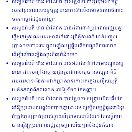
សម្តេចធិបតី ហ៊ុន ម៉ាណែត បានថ្លែងថា ការរួបរួមសាមគ្គី
របស់ខ្មែរនាពេលបច្ចុប្បន្ន បានគាស់រំលើងមោទនភាពចំពោះ
មរតកស្នាដៃដូនតាខ្មែរ។
សម្តេចធិបតី ហ៊ុន ម៉ាណែត បានអំពាវនាវប្រជាពលរដ្ឋរួមគ្នា
ធ្វើសកម្មភាពអបអរសាទរចំពោះព្រឹត្តិការណ៍ ដាក់បញ្ចូល
ប្រាសាទកោះកេរ ក្នុងបញ្ជីសម្បត្តិបេតិកភណ្ឌពិភពលោក
ដើម្បីលើកតម្កើងស្មារតីជាតិនិយម។
សម្តេចធិបតី ហ៊ុន ម៉ាណែត បានអំពាវនាវនៅតាមបណ្តាខេត្ត
នានា ដាក់បញ្ចាំងស្លាយជូន​ប្រជា​ពលរដ្ឋបានទស្សនាពិធី
អបអរសាទរនៃការដាក់ប្រាសាទកោះកេរក្នុងបញ្ជីសម្បត្តិ
បេតិកភណ្ឌពិភពលោក នៅថ្ងៃទី២០ ខែកញ្ញា។
សម្តេចធិបតី ហ៊ុន ម៉ាណែត បានថ្លែងថា សង្គ្រាមមិនត្រឹមតែ
នាំឱ្យប្រជាពលរដ្ឋបែកបាក់គ្នានោះទេ សូម្បីសម្បត្តិដូនតាខ្មែរ
ក៏ត្រូវបានប្រាត់ប្រាស់ឆ្ងាយពីប្រទេសជាតិដែរ។ តែសន្តិភាព
បានធ្វើឱ្យប្រជាពលរដ្ឋរួបរួមគ្នា ហើយព្រលឹងដូនក៏បាន