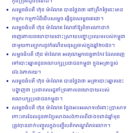
កូនប្រុសដូចបំណង។
សម្តេចធិបតី ហ៊ុន ម៉ាណែត បានថ្លែងថា នៅព្រឹកថ្ងៃនេះមាន
កម្មករ កម្មការិនីថើបសម្តេច ផ្ញើជូនសម្តេចតេជោ។
សម្តេចធិបតី ហ៊ុន ម៉ាណែត ណែនាំឱ្យពិចារណាដាក់
ចេញគោលនយោបាយដោះស្រាយ​បញ្ហា​ប្រឈមរបស់កម្ពុជា
ជាមួយការព្យាករនូវកំណើនមនុស្សចាស់ក្នុងឆ្នាំ២០៥០។
សម្តចធិបតី ហ៊ុន ម៉ាណែត អរគុណអ្នកខេត្តតាកែវ ដែលចេញ
ទៅបោះឆ្នោតជូនគណបក្សប្រជាជនកម្ពុជា ក្នុងអត្រាខ្ពស់
៨៦.៦ភាគរយ។
សម្តេចធិបតី ហ៊ុន ម៉ាណែត បានថ្លែងថា អត្រាបោះឆ្នោតនេះ
បង្ហាញថា ប្រជាពលរដ្ឋគាំទ្រគោលនយោបាយរបស់
គណបក្សប្រជាជនកម្ពុជា។
សម្តេចធិបតី ហ៊ុន ម៉ាណែត ថ្លែងអបអរសាទរចំពោះប្រាសាទ
កោះកេរដែលដូនតាខ្មែរ​សាងសង់កាលពីជាង១ពាន់ឆ្នាំមុន
ត្រូវបានដាក់បញ្ចូលក្នុងបញ្ជីបេតិកភណ្ឌពិភពលោក។