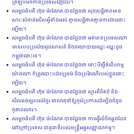
ត្រឡប់មកកាន់ប្រទេសវិញដែរ។
សម្តេចធិបតី ហ៊ុន ម៉ាណែត បានថ្លែងថា សុខសន្តិភាពមាន
សារៈសំខាន់លើសអ្វីទាំងអស់ គ្មានសន្តិភាពគ្មានការងារនោះ
ឡើយ។
សម្តេចធិបតី ហ៊ុន ម៉ាណែត បានថ្លែងថា អត់មានប្រទេសណា
មានរបបប្រល័យពូជសាសន៍ និងនយោបាយឈ្នះ-ឈ្នះដូច
កម្ពុជានោះទេ។
សម្តេចធិបតី ហ៊ុន ម៉ាណែត បានថ្លែងថា ទោះបីធ្វើទំនើបកម្ម
យ៉ាងណា ក៏ត្រូវបោះបង់វប្បធម៌ និងប្រពៃណីរបស់ខ្លួននោះ
ឡើយ។
សម្តេចធិបតី ហ៊ុន ម៉ាណែត បានថ្លែងថា ស្មារតីខិតខំ និង
សីលធម៌ល្អរបស់ខ្មែរ ជាហេតុនាំឱ្យកូរ៉េប្រកាសដំឡើងចំនួន
កូតាពលករ។
សម្តេចធិបតី ហ៊ុន ម៉ាណែត បានថ្លែងថា ការធ្វើលិខិតឆ្លងដែន
នៅក្រៅប្រទេស ជាតួនាទីរបស់មន្ត្រីអត្តសញ្ញាណកម្ម។