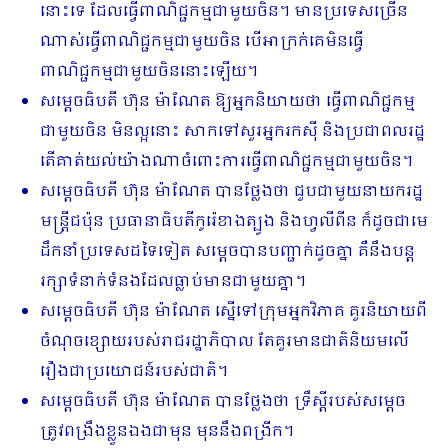
នោះទេ ដែលធ្វើពាណិជ្ជកម្មជាមួយចិន។ មានប្រទេសច្រើន
ណាស់ធ្វើពាណិជ្ជកម្មជាមួយចិន បើអាក្រក់គេមិនធ្វើ
ពាណិជ្ជកម្មជាមួយចិននោះឡើយ។
សម្តេចធិបតី ហ៊ុន ម៉ាណែត ឱ្យអ្នកនិយាយថា ធ្វើពាណិជ្ជកម្ម
ជាមួយចិន មិនល្អនោះ សាកទៅសួរអ្នករកស៊ី និងប្រជាពលរដ្ឋ
តើគាត់យល់យ៉ាងណាចំពោះការធ្វើពាណិជ្ជកម្មជាមួយចិន។
សម្តេចធិបតី ហ៊ុន ម៉ាណែត បានថ្លែងថា ជួបជាមួយនាយករដ្ឋ
មន្ត្រីជប៉ុន ប្រធានាធិបតីកូរ៉េ​ខាង​ត្បូង និងហ្វលីពីន ក៏ដូចជាមេ
ដឹកនាំប្រទេសដទៃទៀត សម្តេចបានបញ្ជាក់ដូចគ្នា គឺនឹងបន្ត
រក្សាទំនាក់ទំនងដែលធ្លាប់មានជាមួយគ្នា។
សម្តេចធិបតី ហ៊ុន ម៉ាណែត ស្នើទៅក្រុមអ្នកវិភាគ គួរនិយាយពី
ចំណុចខ្សោយរបស់រាជរដ្ឋា​ភិបាល តែគួរមានជាតិនិយមលើ
រឿងជាប្រយោជន៍របស់ជាតិ។
សម្តេចធិបតី ហ៊ុន ម៉ាណែត បានថ្លែងថា ទ្រឹស្តីរបស់សម្តេច
ត្រូវពង្រឹងខ្លួនឯងជាមុន មុននឹងពង្រីក។