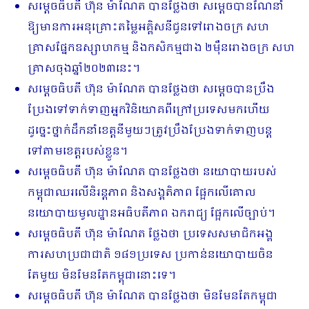
សម្តេចធិបតី ហ៊ុន ម៉ាណែត បានថ្លែងថា សម្តេចបានណែនាំ
ឱ្យមានការអនុគ្រោះតម្លៃអគ្គិសនីជូនទៅរោងចក្រ សហ
គ្រាសផ្នែកឧស្សាហកម្ម និងកសិកម្មជាង ២ម៉ឺនរោងចក្រ សហ
គ្រាសចុងឆ្នាំ២០២៣នេះ។
សម្តេចធិបតី ហ៊ុន ម៉ាណែត បានថ្លែងថា សម្តេចបានប្រឹង
ប្រែងទៅទាក់ទាញអ្នកវិនិយោគ​ពីក្រៅប្រទេសមកហើយ
ដូច្នេះថ្នាក់ដឹកនាំខេត្តនីមួយៗត្រូវប្រឹងប្រែងទាក់ទាញបន្ត
ទៅតាម​ខេត្តរបស់ខ្លួន។
សម្តេចធិបតី ហ៊ុន ម៉ាណែត បានថ្លែងថា នយោបាយរបស់
កម្ពុជាឈរលើនិរន្តភាព និងសង្គតិភាព ផ្អែកលើគោល
នយោបាយមូលដ្ឋានអធិបតីភាព ឯករាជ្យ ផ្អែកលើច្បាប់។
សម្តេចធិបតី ហ៊ុន ម៉ាណែត ថ្លែងថា ប្រទេសសមាជិកអង្គ
ការសហប្រជាជាតិ ១៨១ប្រទេស ប្រកាន់នយោបាយចិន
តែមួយ មិនមែនតែកម្ពុជានោះទេ។
សម្តេចធិបតី ហ៊ុន ម៉ាណែត បានថ្លែងថា មិនមែនតែកម្ពុជា