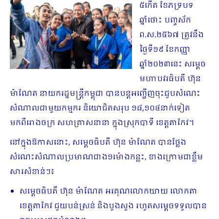
៥កើត ខែភទ្របទ
ឆ្នាំថោះ បញ្ចស័ក
ព.ស.២៥៦៧ ត្រូវនឹង​
ថ្ងៃ​ទី១៩ ខែកញ្ញា
ឆ្នាំ២០២៣នេះ សម្តេច
មហាបវរធិបតី ហ៊ុន
ម៉ាណែត នាយករដ្ឋមន្ត្រី​កម្ពុជា បានបន្តអញ្ជើញចុះជួប​សំណេះ​
សំណាលជាមួយកម្មករ និយោជិតសរុប ១៨,១០៤នាក់ទៀត
មកពីរោងចក្រ សហគ្រាស​​នានា​​ ក្នុងស្រុកបាទី ខេត្តតាកែវ។
នៅក្នុងឱកាសនោះ, សម្តេចធិបតី ហ៊ុន ម៉ាណែត បានថ្លែង
សំណេះសំណាលប្រមាណជាង១ម៉ោងកន្លះ, ខាងក្រោមជាខ្លឹម
សារសំខាន់ៗ៖
សម្តេចធិបតី ហ៊ុន ម៉ាណែត អរគុណលោកយាយ លោកតា
ខេត្តតាកែវ ជួយបន់ស្រន់ និងបួងសួង រហូតសម្តេចទទួលបាន