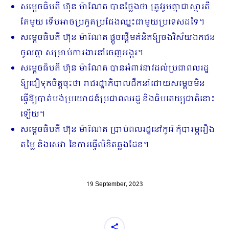
សម្តេចធិបតី ហ៊ុន ម៉ាណែត បានថ្លែងថា ត្រូវរួមគ្នាជាស្មារតី
តែមួយ ទើបអាចប្រកួតប្រជែងឈ្នះជាមួយប្រទេសដទៃ។
សម្តេចធិបតី ហ៊ុន ម៉ាណែត ផ្តួចផ្តើមគំនិតឱ្យចងវិស័យឯកជន
ចូលគ្នា សម្រាប់ការងារនាំចេញអង្ករ។
សម្តេចធិបតី ហ៊ុន ម៉ាណែត បានអំពាវនាវដល់ប្រជាពលរដ្ឋ
ឱ្យជឿទុកចិត្តចុះថា រាជរដ្ឋាភិបាលដឹកនាំដោយសម្តេចមិន
ធ្វើឱ្យបាត់បង់ប្រយោជន៍ប្រជាពលរដ្ឋ និងធិបតេយ្យជាតិនោះ
ឡើយ។
សម្តេចធិបតី ហ៊ុន ម៉ាណែត ប្រាប់ពលរដ្ឋនៅកូរ៉េ កុំបារម្ភរឿង
តម្លៃ និងសេវា នៃការធ្វើលិខិតឆ្លងដែន។
19 September, 2023