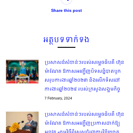
Share this post
អត្ថបទទាក់ទង
ប្រសាសន៍សំខាន់ៗរបស់សម្តេចធិបតី ហ៊ុន
ម៉ាណែត ឱកាសអញ្ជើញបិទសន្និបាតបូក
សរុបការងារឆ្នាំ២០២៣ និងលើកទិសដៅ
ការងារឆ្នាំ២០២៤ របស់ក្រសួងសង្គមកិច្ច
7 February, 2024
ប្រសាសន៍សំខាន់ៗរបស់សម្តេចធិបតី ហ៊ុន
ម៉ាណែត ឱកាសអញ្ជើញប្រកាសដាក់ឱ្យ
អនុវត្ត «កម្មវិធីពិសេសជំរុញការវិនិយោគ