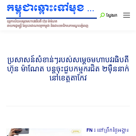
Search:
ស្វែងរក
ប្រសាសន៍សំខាន់ៗរបស់សម្តេចមហាបវរធិបតី
ហ៊ុន ម៉ាណែត បន្តចុះជួបកម្មករជិត ២ម៉ឺននាក់
នៅខេត្តតាកែវ
FN
៖ នៅព្រឹកថ្ងៃអង្គារ