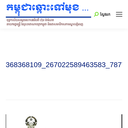
Search:
ស្វែងរក
368368109_267022589463583_7877